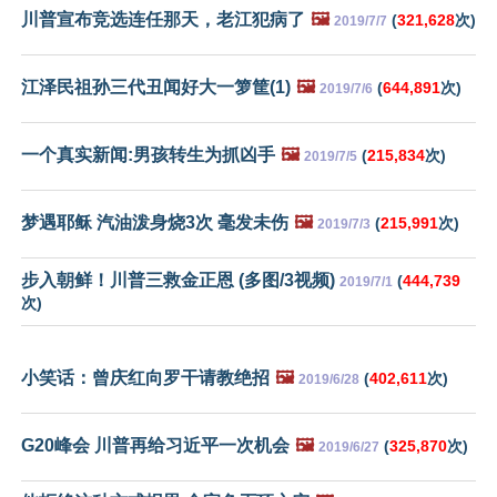
川普宣布竞选连任那天，老江犯病了
🖼️
(
321,628
次)
2019/7/7
江泽民祖孙三代丑闻好大一箩筐(1)
🖼️
(
644,891
次)
2019/7/6
一个真实新闻:男孩转生为抓凶手
🖼️
(
215,834
次)
2019/7/5
梦遇耶稣 汽油泼身烧3次 毫发未伤
🖼️
(
215,991
次)
2019/7/3
步入朝鲜！川普三救金正恩 (多图/3视频)
(
444,739
2019/7/1
次)
小笑话：曾庆红向罗干请教绝招
🖼️
(
402,611
次)
2019/6/28
G20峰会 川普再给习近平一次机会
🖼️
(
325,870
次)
2019/6/27