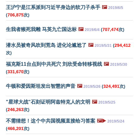
王沪宁是江系派到习近平身边的软刀子杀手
🖼️
2019/6/5
(
706,875
次)
生我者猴死我雕 马英九亡国达标
🖼️
(
707,474
次)
2019/6/4
潜水员被奇风吹到荒岛 进化论尴尬了
🖼️
(
294,412
2019/5/31
次)
福克斯11台点到中共死穴 刘欣受命转移视线
🖼️
2019/5/30
(
331,670
次)
牛顿和爱因斯坦发出智慧的声音
🖼️
(
324,491
次)
2019/5/26
"星球大战"石刻证明阿兹特克人的文明
🖼️
2019/5/25
(
246,263
次)
不需猜想！这个中共国视频直接给习答案
🖼️▶️
2019/5/24
(
466,201
次)