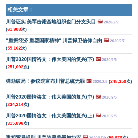
相关文章：
川普证实 美军击毙基地组织也门分支头目
🖼️
2020/2/9
(
61,908
次)
"重振经济 重塑国家精神" 川普捍卫信仰自由
🖼️
2020/2/7
(
55,162
次)
川普2020国情咨文：伟大美国的复兴(下)
🖼️
2020/2/6
(
251,092
次)
弹劾破局！参议院宣布川普总统无罪
🖼️
(
248,350
次)
2020/2/5
川普2020国情咨文：伟大美国的复兴(中)
🖼️
2020/2/5
(
234,314
次)
川普2020国情咨文：伟大美国的复兴(上)
🖼️
2020/2/5
(
315,896
次)
重塑贸易规则 川普签署美墨加协议
🖼️
(
59,676
次)
2020/1/29