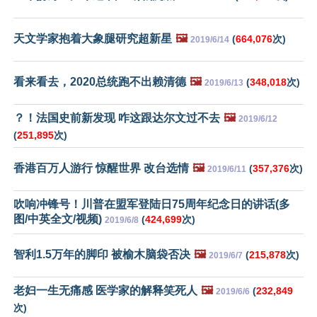
天文学家抱着大象腿研究超新星
🖼️
(
664,076
次)
2019/6/14
看来看去，2020总统跑不出赖清德
🖼️
(
348,018
次)
2019/6/13
？！法国史前新发现 咋这跟达尔文过不去
🖼️
2019/6/12
(
251,895
次)
香港百万人游行 惊醒世界 改台选情
🖼️
(
357,376
次)
2019/6/11
吹响冲锋号！川普在盟军登陆日75周年纪念日的讲话(多
图/中英全文/视频)
(
424,699
次)
2019/6/8
智利1.5万年的脚印 被榆木脑袋否决
🖼️
(
215,878
次)
2019/6/7
老妇一生无痛感 医学家的解释笑死人
🖼️
(
232,849
2019/6/6
次)