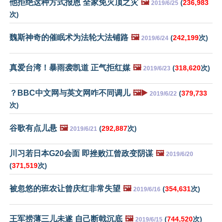
他拒绝这种方式报恩 全家免灭顶之灾
🖼️
(
236,983
2019/6/25
次)
魏斯神奇的催眠术为法轮大法铺路
🖼️
(
242,199
次)
2019/6/24
真爱台湾！暴雨袭凯道 正气拒红媒
🖼️
(
318,620
次)
2019/6/23
？BBC中文网与英文网咋不同调儿
🖼️▶️
(
379,733
2019/6/22
次)
谷歌有点儿悬
🖼️
(
292,887
次)
2019/6/21
川习若日本G20会面 即挫败江曾政变阴谋
🖼️
2019/6/20
(
371,519
次)
被忽悠的班农让曾庆红非常失望
🖼️
(
354,631
次)
2019/6/16
王军捞薄三儿未遂 自己断戟沉底
🖼️
(
744,520
次)
2019/6/15