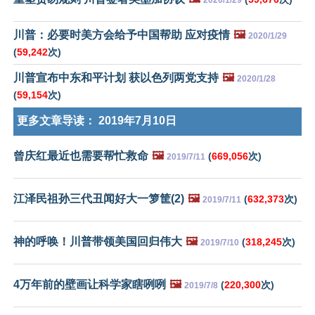
川普：必要时美方会给予中国帮助 应对疫情
🖼️
2020/1/29
(
59,242
次)
川普宣布中东和平计划 获以色列两党支持
🖼️
2020/1/28
(
59,154
次)
更多文章导读：
2019年7月10日
曾庆红最近也需要帮忙救命
🖼️
(
669,056
次)
2019/7/11
江泽民祖孙三代丑闻好大一箩筐(2)
🖼️
(
632,373
次)
2019/7/11
神的呼唤！川普带领美国回归伟大
🖼️
(
318,245
次)
2019/7/10
4万年前的壁画让科学家瞎咧咧
🖼️
(
220,300
次)
2019/7/8