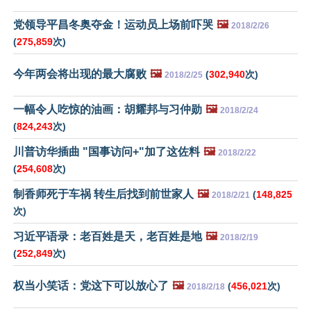
党领导平昌冬奥夺金！运动员上场前吓哭
🖼️
2018/2/26
(
275,859
次)
今年两会将出现的最大腐败
🖼️
(
302,940
次)
2018/2/25
一幅令人吃惊的油画：胡耀邦与习仲勋
🖼️
2018/2/24
(
824,243
次)
川普访华插曲 "国事访问+"加了这佐料
🖼️
2018/2/22
(
254,608
次)
制香师死于车祸 转生后找到前世家人
🖼️
(
148,825
2018/2/21
次)
习近平语录：老百姓是天，老百姓是地
🖼️
2018/2/19
(
252,849
次)
权当小笑话：党这下可以放心了
🖼️
(
456,021
次)
2018/2/18