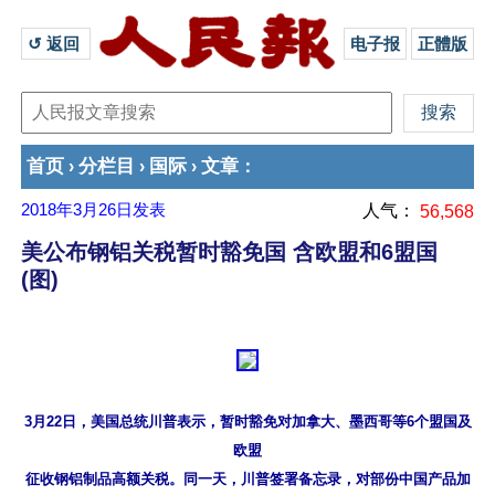
↺ 返回 
电子报
正體版
首页
分栏目
国际
文章
›
›
›
：
2018年3月26日
发表
人气：
56,568
美公布钢铝关税暂时豁免国 含欧盟和6盟国
(图)
3月22日，美国总统川普表示，暂时豁免对加拿大、墨西哥等6个盟国及
欧盟

征收钢铝制品高额关税。同一天，川普签署备忘录，对部份中国产品加