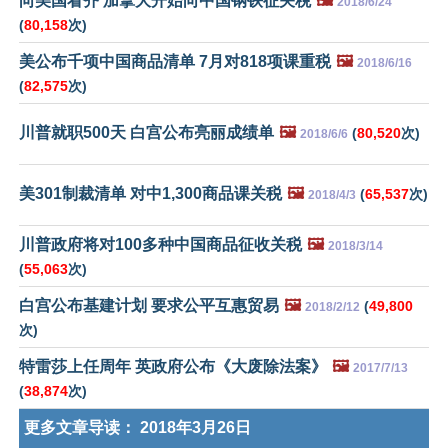
向美国看齐 加拿大开始向中国钢铁征关税
🖼️
2018/6/24
(
80,158
次)
美公布千项中国商品清单 7月对818项课重税
🖼️
2018/6/16
(
82,575
次)
川普就职500天 白宫公布亮丽成绩单
🖼️
(
80,520
次)
2018/6/6
美301制裁清单 对中1,300商品课关税
🖼️
(
65,537
次)
2018/4/3
川普政府将对100多种中国商品征收关税
🖼️
2018/3/14
(
55,063
次)
白宫公布基建计划 要求公平互惠贸易
🖼️
(
49,800
2018/2/12
次)
特雷莎上任周年 英政府公布《大废除法案》
🖼️
2017/7/13
(
38,874
次)
更多文章导读：
2018年3月26日