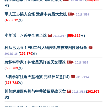
2018/3/20
次)
军人正步踢入会场 泄露中共最大危机
🖼️▶️
2018/3/19
(
456,612
次)
小笑话：习近平全票当选
🖼️
(
559,619
次)
2018/3/17
种瓜岂见豆！FBI二号人物麦凯布被戏剧性炒鱿鱼
🖼️
(
252,370
次)
2018/3/16
急坏科学家！神秘星系打破天文理论
🖼️▶️
2018/3/15
(
539,763
次)
大科学家往返天堂地狱 完成神旨意(14)
🖼️
2018/3/14
(
173,728
次)
川普解雇国务卿与中共被贸易战灭亡
🖼️
(
262,973
2018/3/13
次)