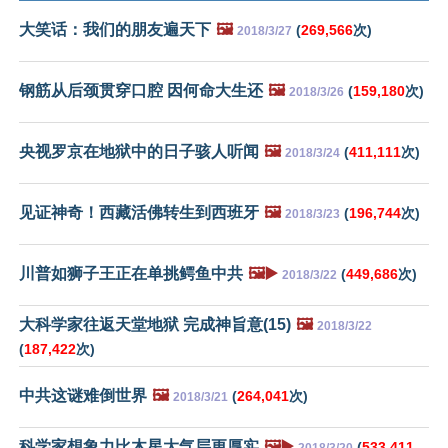
大笑话：我们的朋友遍天下
🖼️
(
269,566
次)
2018/3/27
钢筋从后颈贯穿口腔 因何命大生还
🖼️
(
159,180
次)
2018/3/26
央视罗京在地狱中的日子骇人听闻
🖼️
(
411,111
次)
2018/3/24
见证神奇！西藏活佛转生到西班牙
🖼️
(
196,744
次)
2018/3/23
川普如狮子王正在单挑鳄鱼中共
🖼️▶️
(
449,686
次)
2018/3/22
大科学家往返天堂地狱 完成神旨意(15)
🖼️
2018/3/22
(
187,422
次)
中共这谜难倒世界
🖼️
(
264,041
次)
2018/3/21
科学家想象力比木星大气层更厚实
🖼️▶️
(
533,411