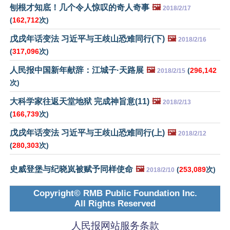
刨根才知底！几个令人惊叹的奇人奇事
🖼️
2018/2/17
(
162,712
次)
戊戌年话变法 习近平与王歧山恐难同行(下)
🖼️
2018/2/16
(
317,096
次)
人民报中国新年献辞：江城子·天路展
🖼️
(
296,142
2018/2/15
次)
大科学家往返天堂地狱 完成神旨意(11)
🖼️
2018/2/13
(
166,739
次)
戊戌年话变法 习近平与王歧山恐难同行(上)
🖼️
2018/2/12
(
280,303
次)
史威登堡与纪晓岚被赋予同样使命
🖼️
(
253,089
次)
2018/2/10
Copyright© RMB Public Foundation Inc.
All Rights Reserved
人民报网站服务条款