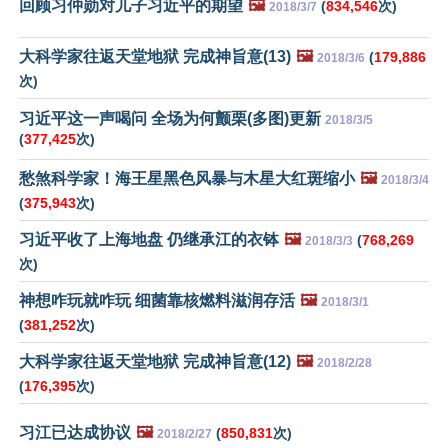
回顾习仲勋对儿子习近平的期望
🖼️
(
834,546
次)
2018/3/7
大科学家往返天堂地狱 完成神旨意(13)
🖼️
(
179,886
2018/3/6
次)
习近平这一声喝问 全场为何颤栗(多图)更新
2018/3/5
(
377,425
次)
愁煞科学家！海王星黑色风暴与木星大红斑缩小
🖼️
2018/3/4
(
375,943
次)
习近平收了上海地盘 仍继承江的衣钵
🖼️
(
768,269
2018/3/3
次)
神想咋玩就咋玩 细菌靠核燃料滋润存活
🖼️
2018/3/1
(
381,252
次)
大科学家往返天堂地狱 完成神旨意(12)
🖼️
2018/2/28
(
176,395
次)
习江已达成协议
🖼️
(
850,831
次)
2018/2/27