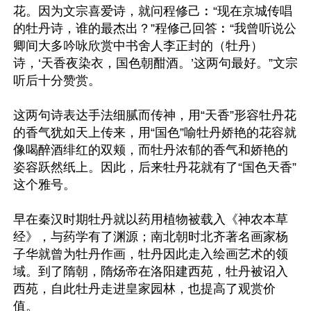
花。因为文宗喜爱诗，就问程修己︰“现在京城传唱
的牡丹诗，谁的最杰出？”程修己回答︰“我曾听说公
卿间大多吟咏欣赏中书舍人李正封的（牡丹）
诗，‘天香夜染衣，国色朝酣酒。’这两句最好。”文宗
听后十分赞赏。

这两句诗表达手法细腻而传神，用“天香”形容牡丹花
的香气犹如天上传来，用“国色”喻牡丹娇艳的花容就
像喝醉酒绯红的双颊，而牡丹浓郁的香气和娇艳的
姿容跃然纸上。因此，后来牡丹花就有了“国色天香”
这个雅号。

早在秦汉时期牡丹就以药用植物被载入《神农本草
经》，与药学有了渊源；南北朝时北齐著名画家杨
子华就曾为牡丹作画，牡丹因此走入绘画艺术的领
域。到了隋朝，隋炀帝在洛阳建西苑，牡丹被诏入
西苑，自此牡丹走进皇家园林，也提高了观赏价
值。
