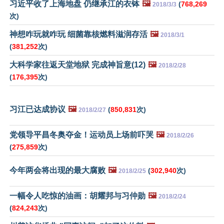
习近平收了上海地盘 仍继承江的衣钵
🖼️
(
768,269
2018/3/3
次)
神想咋玩就咋玩 细菌靠核燃料滋润存活
🖼️
2018/3/1
(
381,252
次)
大科学家往返天堂地狱 完成神旨意(12)
🖼️
2018/2/28
(
176,395
次)
习江已达成协议
🖼️
(
850,831
次)
2018/2/27
党领导平昌冬奥夺金！运动员上场前吓哭
🖼️
2018/2/26
(
275,859
次)
今年两会将出现的最大腐败
🖼️
(
302,940
次)
2018/2/25
一幅令人吃惊的油画：胡耀邦与习仲勋
🖼️
2018/2/24
(
824,243
次)