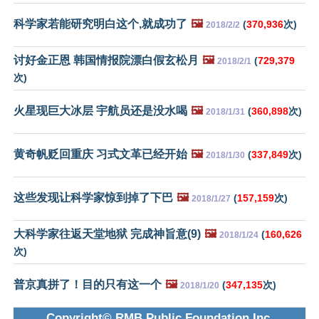
科学家若能研究明白这个,就成功了
🖼️
(
370,936
次)
2018/2/2
讨好金正恩 韩国情报院漂白假玄松月
🖼️
(
729,379
2018/2/1
次)
火星现巨大冰层 宇航员还是没水喝
🖼️
(
360,898
次)
2018/1/31
黄奇帆贬回重庆 习式文革已经开始
🖼️
(
337,849
次)
2018/1/30
这些发现让科学家惊到掉了下巴
🖼️
(
157,159
次)
2018/1/27
大科学家往返天堂地狱 完成神旨意(9)
🖼️
(
160,626
2018/1/24
次)
普京真拼了！目的只有这一个
🖼️
(
347,135
次)
2018/1/20
Copyright© RMB Public Foundation Inc.