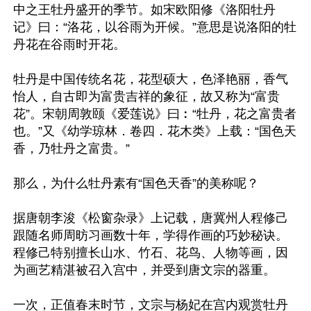
中之王牡丹盛开的季节。如宋欧阳修《洛阳牡丹
记》曰：“洛花，以谷雨为开候。”意思是说洛阳的牡
丹花在谷雨时开花。

牡丹是中国传统名花，花型硕大，色泽艳丽，香气
怡人，自古即为富贵吉祥的象征，故又称为“富贵
花”。宋朝周敦颐《爱莲说》曰︰“牡丹，花之富贵者
也。”又《幼学琼林．卷四．花木类》上载：“国色天
香，乃牡丹之富贵。”

那么，为什么牡丹素有“国色天香”的美称呢？

据唐朝李浚《松窗杂录》上记载，唐冀州人程修己
跟随名师周昉习画数十年，学得作画的巧妙秘诀。
程修己特别擅长山水、竹石、花鸟、人物等画，因
为画艺精湛被召入宫中，并受到唐文宗的器重。

一次，正值春末时节，文宗与杨妃在宫内观赏牡丹