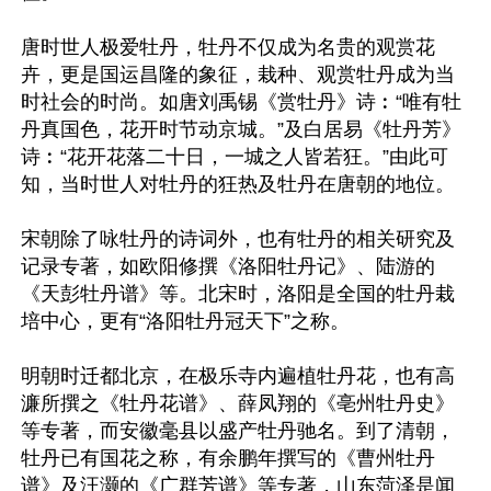
唐时世人极爱牡丹，牡丹不仅成为名贵的观赏花
卉，更是国运昌隆的象征，栽种、观赏牡丹成为当
时社会的时尚。如唐刘禹锡《赏牡丹》诗︰“唯有牡
丹真国色，花开时节动京城。”及白居易《牡丹芳》
诗︰“花开花落二十日，一城之人皆若狂。”由此可
知，当时世人对牡丹的狂热及牡丹在唐朝的地位。

宋朝除了咏牡丹的诗词外，也有牡丹的相关研究及
记录专著，如欧阳修撰《洛阳牡丹记》、陆游的
《天彭牡丹谱》等。北宋时，洛阳是全国的牡丹栽
培中心，更有“洛阳牡丹冠天下”之称。

明朝时迁都北京，在极乐寺内遍植牡丹花，也有高
濂所撰之《牡丹花谱》、薛凤翔的《亳州牡丹史》
等专著，而安徽毫县以盛产牡丹驰名。到了清朝，
牡丹已有国花之称，有余鹏年撰写的《曹州牡丹
谱》及汪灏的《广群芳谱》等专著，山东菏泽是闻