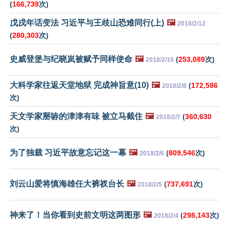
(
166,739
次)
戊戌年话变法 习近平与王歧山恐难同行(上)
🖼️
2018/2/12
(
280,303
次)
史威登堡与纪晓岚被赋予同样使命
🖼️
(
253,089
次)
2018/2/10
大科学家往返天堂地狱 完成神旨意(10)
🖼️
(
172,586
2018/2/8
次)
天文学家掰哧的津津有味 被立马截住
🖼️
(
360,630
2018/2/7
次)
为了独裁 习近平故意忘记这一幕
🖼️
(
809,546
次)
2018/2/6
刘云山爱将慎海雄任大裤衩台长
🖼️
(
737,691
次)
2018/2/5
神来了！当你看到史前文明这两图形
🖼️
(
298,143
次)
2018/2/4