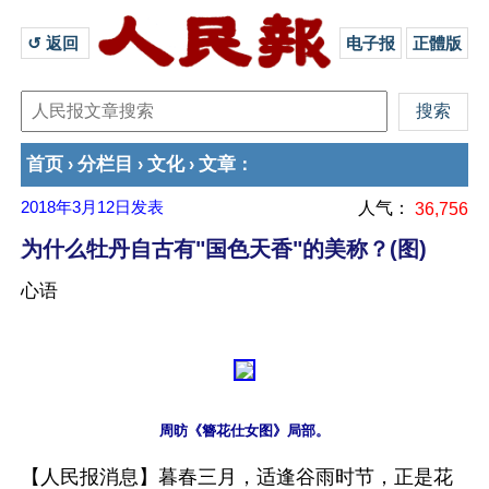
↺ 返回 
电子报
正體版
首页
分栏目
文化
文章
›
›
›
：
2018年3月12日
发表
人气：
36,756
为什么牡丹自古有"国色天香"的美称？(图)
心语
【人民报消息】暮春三月，适逢谷雨时节，正是花