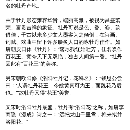
名的牡丹产地。

由于牡丹形态雍容华贵，端丽高雅，被视为昌盛繁
荣、富贵吉祥的象征。牡丹可说是色、香、姿、韵
俱佳，千古以来多少文人墨客为之倾倒，在诗画、
词赋、戏曲中留下许多脍炙人口的咏牡丹佳作。如
唐朝皮日休《牡丹》︰“落尽残红始吐芳，佳名唤作
百花王。竞夸天下无双艳，独占人间第一香。”牡丹
因此有“百花王”的美称。

另宋朝欧阳修《洛阳牡丹记．花释名》︰“钱思公尝
曰：‘人谓牡丹花王，今姚黄真可为王，而魏花乃后
也。’”故牡丹又得“花王”美誉。

又宋时洛阳牡丹最盛，牡丹有“洛阳花”之称，如唐李
商隐《漫成》诗之一︰“远把龙山千里雪，将来拟并
洛阳花。”
