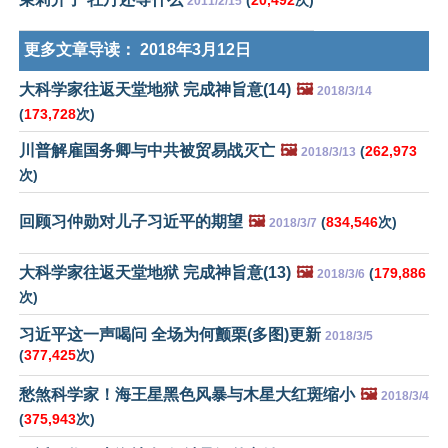
2011/2/15
更多文章导读：
2018年3月12日
大科学家往返天堂地狱 完成神旨意(14)
🖼️
2018/3/14
(
173,728
次)
川普解雇国务卿与中共被贸易战灭亡
🖼️
(
262,973
2018/3/13
次)
回顾习仲勋对儿子习近平的期望
🖼️
(
834,546
次)
2018/3/7
大科学家往返天堂地狱 完成神旨意(13)
🖼️
(
179,886
2018/3/6
次)
习近平这一声喝问 全场为何颤栗(多图)更新
2018/3/5
(
377,425
次)
愁煞科学家！海王星黑色风暴与木星大红斑缩小
🖼️
2018/3/4
(
375,943
次)