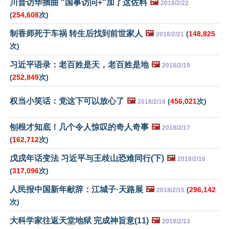
川普访华插曲 "国事访问+"加了这佐料
🖼️
2018/2/22
(
254,608
次)
制香师死于车祸 转生后找到前世家人
🖼️
(
148,825
2018/2/21
次)
习近平语录：老百姓是天，老百姓是地
🖼️
2018/2/19
(
252,849
次)
权当小笑话：党这下可以放心了
🖼️
(
456,021
次)
2018/2/18
刨根才知底！几个令人惊叹的奇人奇事
🖼️
2018/2/17
(
162,712
次)
戊戌年话变法 习近平与王歧山恐难同行(下)
🖼️
2018/2/16
(
317,096
次)
人民报中国新年献辞：江城子·天路展
🖼️
(
296,142
2018/2/15
次)
大科学家往返天堂地狱 完成神旨意(11)
🖼️
2018/2/13