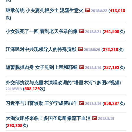
继承传统 小夫妻扎根乡土 泥塑生意火
🖼️
(
413,010
2018/8/22
次)
小女孩死了一回 看到老天爷录的像
🖼️
(
261,509
次)
2018/8/21
江泽民对中共现领导人的特殊贡献
🖼️
(
372,218
次)
2018/8/20
短暂脱掉肉身 女子见到上帝和耶稣
🖼️
(
227,193
次)
2018/8/19
外交部抗议与克里木演唱改词的“塔里木河”(多图/2视频)
(
508,129
次)
2018/8/18
习近平与川普较劲 王沪宁成替罪羊
🖼️
(
856,287
次)
2018/8/16
大淘汰即将来临！多国圣母雕像流下血泪
🖼️
2018/8/15
(
293,308
次)