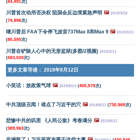
(
83,491
次)
川普首次动用否决权 阻国会反边境紧急声明
🖼️
2019/3/16
(
74,996
次)
继川普后 FAA下令停飞波音737Max 8和Max 9
🖼️
2019/3/13
(
80,595
次)
川普在铲除人心中的无形监狱(多图/2视频)
2019/3/11
(
583,020
次)
更多文章导读：
2018年9月12日
小笑话：放政策气球
🖼️
(
400,579
次)
2018/9/14
中共顶级丑闻！谁点了习近平的穴
🖼️
(
730,969
次)
2018/9/13
悲惨中共的叽歪 《人民公敌》考卷满分
🖼️
2018/9/12
(
389,963
次)
非洲怒了！习近平宣布要干这些大事
🖼️
(
430,546