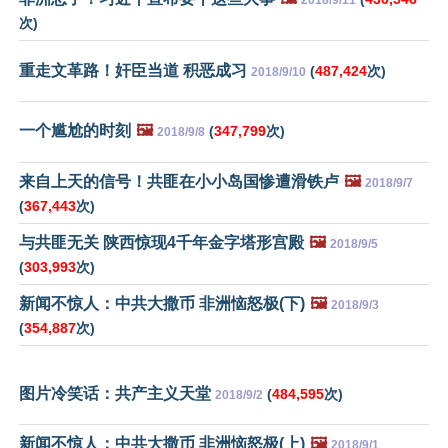
2018/9/11
次)
重走文革路！奸臣当道 积恶成习
(
487,424
次)
2018/9/10
一个尴尬的时刻
🖼️
(
347,799
次)
2018/9/8
来自上天的信号！共匪在小小岛国惨遭滑铁卢
🖼️
2018/9/7
(
367,443
次)
与共匪无关 陕西惊现4千年金字塔形宫殿
🖼️
2018/9/5
(
303,993
次)
新闻不惊人：中共大撒币 非洲恼怒极(下)
🖼️
2018/9/3
(
354,887
次)
图片冷笑话：共产主义天堂
(
484,595
次)
2018/9/2
新闻不惊人：中共大撒币 非洲恼怒极(上)
🖼️
2018/9/1