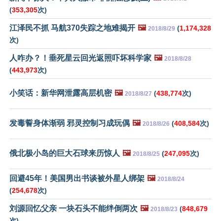
(
353,305
次)
江泽民不抓 马航370失踪之地难揭开
🖼️
(
1,174,328
2018/8/29
次)
人咋办？！垂死星云回光返照吓坏科学家
🖼️
2018/8/28
(
443,973
次)
小笑话：新华网泄露高层机密
🖼️
(
438,774
次)
2018/8/27
发毒誓身体渐弱 邪灵控制习成玩偶
🖼️
(
408,584
次)
2018/8/26
俄北极小岛的巨大石球来历惊人
🖼️
(
247,095
次)
2018/8/25
回避45年！美国男出书谈被外星人绑架
🖼️
2018/8/24
(
254,678
次)
刘源回忆父亲 一块石头不能绊倒两次
🖼️
(
848,679
2018/8/23
次)