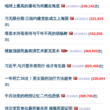
地球上最高的瀑布为何藏在海底
🖼️
(
236,142
次)
2018/8/14
习无限任期 江纽约建党欲成立上海国
🖼️
(
331,829
2018/8/13
次)
塔里木河母亲河与千年不死的胡杨树
🖼️
(
432,206
2018/8/12
次)
维族顶级民族表演艺术家克里木
🖼️▶️
(
469,959
次)
2018/8/11
习近平,与川普并肩而行 你才有生路
🖼️
(
820,456
次)
2018/8/8
一年死亡36次！英女孩的治疗方法超奇
🖼️
(
228,604
2018/8/6
次)
中共治党的绝招让红二代也恐惧
🖼️
(
389,706
次)
2018/8/5
河北党官单位厕所被吊死 揣着死因证明
🖼️
2018/8/3