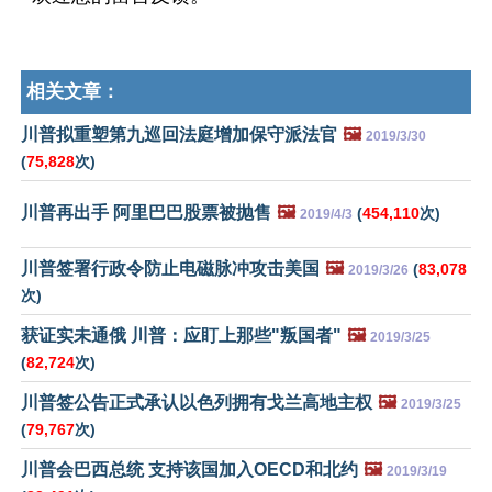
相关文章：
川普拟重塑第九巡回法庭增加保守派法官
🖼️
2019/3/30
(
75,828
次)
川普再出手 阿里巴巴股票被抛售
🖼️
(
454,110
次)
2019/4/3
川普签署行政令防止电磁脉冲攻击美国
🖼️
(
83,078
2019/3/26
次)
获证实未通俄 川普：应盯上那些"叛国者"
🖼️
2019/3/25
(
82,724
次)
川普签公告正式承认以色列拥有戈兰高地主权
🖼️
2019/3/25
(
79,767
次)
川普会巴西总统 支持该国加入OECD和北约
🖼️
2019/3/19