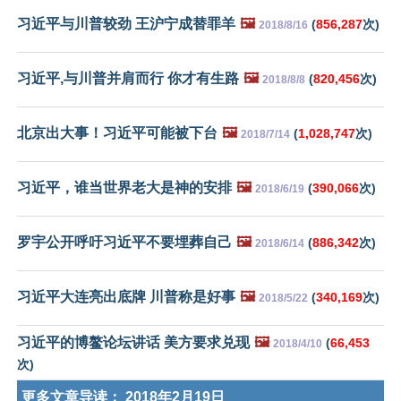
习近平与川普较劲 王沪宁成替罪羊
🖼️
(
856,287
次)
2018/8/16
习近平,与川普并肩而行 你才有生路
🖼️
(
820,456
次)
2018/8/8
北京出大事！习近平可能被下台
🖼️
(
1,028,747
次)
2018/7/14
习近平，谁当世界老大是神的安排
🖼️
(
390,066
次)
2018/6/19
罗宇公开呼吁习近平不要埋葬自己
🖼️
(
886,342
次)
2018/6/14
习近平大连亮出底牌 川普称是好事
🖼️
(
340,169
次)
2018/5/22
习近平的博鳌论坛讲话 美方要求兑现
🖼️
(
66,453
2018/4/10
次)
更多文章导读：
2018年2月19日