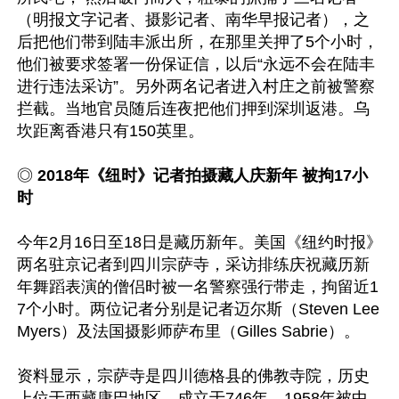
（明报文字记者、摄影记者、南华早报记者），之
后把他们带到陆丰派出所，在那里关押了5个小时，
他们被要求签署一份保证信，以后“永远不会在陆丰
进行违法采访”。另外两名记者进入村庄之前被警察
拦截。当地官员随后连夜把他们押到深圳返港。乌
坎距离香港只有150英里。

◎ 
2018年《纽时》记者拍摄藏人庆新年 被拘17小
时
今年2月16日至18日是藏历新年。美国《纽约时报》
两名驻京记者到四川宗萨寺，采访排练庆祝藏历新
年舞蹈表演的僧侣时被一名警察强行带走，拘留近1
7个小时。两位记者分别是记者迈尔斯（Steven Lee 
Myers）及法国摄影师萨布里（Gilles Sabrie）。

资料显示，宗萨寺是四川德格县的佛教寺院，历史
上位于西藏康巴地区，成立于746年，1958年被中