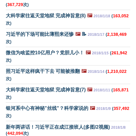
(
367,729
次)
大科学家往返天堂地狱 完成神旨意(8)
🖼️
(
163,052
2018/1/18
次)
习近平的下场可能比薄熙来还惨
🖼️
📝
(
2,138,469
2018/1/17
次)
微信为啥监控10亿用户？党胆儿小！
🖼️
(
261,942
2018/1/15
次)
照习近平这样疯干下去 可能被推翻
🖼️
(
1,210,022
2018/1/14
次)
大科学家往返天堂地狱 完成神旨意(7)
🖼️
(
165,871
2018/1/11
次)
银河系中心有神秘"丝线"？科学家说的
🖼️
(
357,492
2018/1/9
次)
新年两讲话！习近平正在成江接班人(多图/2视频)
2018/1/8
(
442,094
次)