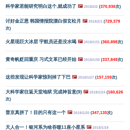
科学家若能研究明白这个,就成功了
🖼️
(
370,936
次)
2018/2/2
讨好金正恩 韩国情报院漂白假玄松月
🖼️
(
729,379
2018/2/1
次)
火星现巨大冰层 宇航员还是没水喝
🖼️
(
360,898
次)
2018/1/31
黄奇帆贬回重庆 习式文革已经开始
🖼️
(
337,849
次)
2018/1/30
这些发现让科学家惊到掉了下巴
🖼️
(
157,159
次)
2018/1/27
大科学家往返天堂地狱 完成神旨意(9)
🖼️
(
160,626
2018/1/24
次)
普京真拼了！目的只有这一个
🖼️
(
347,135
次)
2018/1/20
天人合一！银河系为啥吞噬11座小星系
🖼️
2018/1/19