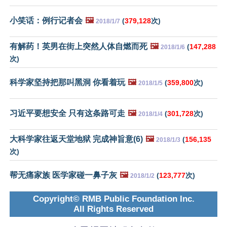
小笑话：例行记者会
🖼️
(
379,128
次)
2018/1/7
有解药！英男在街上突然人体自燃而死
🖼️
(
147,288
2018/1/6
次)
科学家坚持把那叫黑洞 你看着玩
🖼️
(
359,800
次)
2018/1/5
习近平要想安全 只有这条路可走
🖼️
(
301,728
次)
2018/1/4
大科学家往返天堂地狱 完成神旨意(6)
🖼️
(
156,135
2018/1/3
次)
帮无痛家族 医学家碰一鼻子灰
🖼️
(
123,777
次)
2018/1/2
Copyright© RMB Public Foundation Inc.
All Rights Reserved