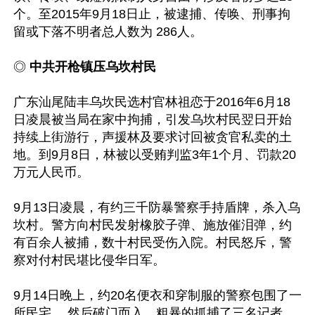
个。至2015年9月18日止，被逮捕、传唤、刑事拘
留或下落不明者总人数为 286人。

◎ 
中共开枪镇压乌坎村民
广东汕尾陆丰乌坎民选村官林祖恋于2016年6月18
日凌晨被当局在家中拘捕，引发乌坎村民翌日开始
持续上街游行，声援林及要求讨回被贪官私卖的土
地。到9月8日，林被以受贿判监3年1个月、罚款20
万元人民币。

9月13日凌晨，有约三千防暴警察手持盾牌，杀入乌
坎村。警方向村民发射橡胶子弹、施放催泪弹，约
有百余人被捕，数十村民受伤入院。村民怒斥，警
察对付村民堪比侵华日军。

9月14日晚上，约20名便衣和穿制服的警察包围了一
所民宅， 然后破门而入，粗暴的抓捕了三名记者