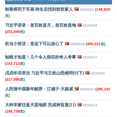
制香师死于车祸 转生后找到前世家人
🖼️
(
148,825
2018/2/21
次)
习近平语录：老百姓是天，老百姓是地
🖼️
2018/2/19
(
252,849
次)
权当小笑话：党这下可以放心了
🖼️
(
456,021
次)
2018/2/18
刨根才知底！几个令人惊叹的奇人奇事
🖼️
2018/2/17
(
162,712
次)
戊戌年话变法 习近平与王歧山恐难同行(下)
🖼️
2018/2/16
(
317,096
次)
人民报中国新年献辞：江城子·天路展
🖼️
(
296,142
2018/2/15
次)
大科学家往返天堂地狱 完成神旨意(11)
🖼️
2018/2/13
(
166,739
次)