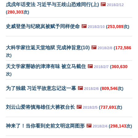
戊戌年话变法 习近平与王歧山恐难同行(上)
🖼️
2018/2/12
(
280,303
次)
史威登堡与纪晓岚被赋予同样使命
🖼️
(
253,089
次)
2018/2/10
大科学家往返天堂地狱 完成神旨意(10)
🖼️
(
172,586
2018/2/8
次)
天文学家掰哧的津津有味 被立马截住
🖼️
(
360,630
2018/2/7
次)
为了独裁 习近平故意忘记这一幕
🖼️
(
809,546
次)
2018/2/6
刘云山爱将慎海雄任大裤衩台长
🖼️
(
737,691
次)
2018/2/5
神来了！当你看到史前文明这两图形
🖼️
(
298,143
次)
2018/2/4