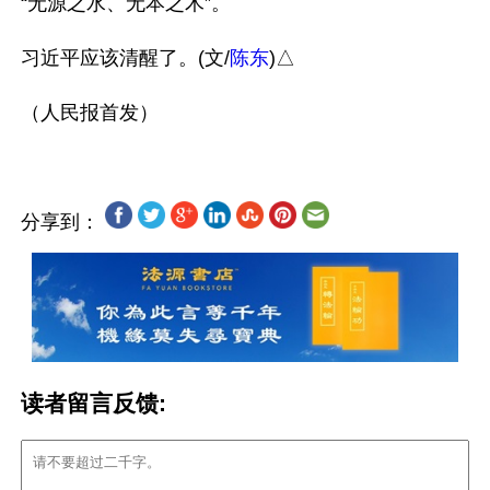
“无源之水、无本之木”。

习近平应该清醒了。(文/
陈东
)△

分享到：
读者留言反馈: