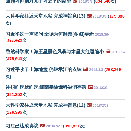
回顾习仲勋对儿子习近平的期望
🖼️
(
834,546
次)
2018/3/7
大科学家往返天堂地狱 完成神旨意(13)
🖼️
(
179,886
2018/3/6
次)
习近平这一声喝问 全场为何颤栗(多图)更新
2018/3/5
(
377,425
次)
愁煞科学家！海王星黑色风暴与木星大红斑缩小
🖼️
2018/3/4
(
375,943
次)
习近平收了上海地盘 仍继承江的衣钵
🖼️
(
768,269
2018/3/3
次)
神想咋玩就咋玩 细菌靠核燃料滋润存活
🖼️
2018/3/1
(
381,252
次)
大科学家往返天堂地狱 完成神旨意(12)
🖼️
2018/2/28
(
176,395
次)
习江已达成协议
🖼️
(
850,831
次)
2018/2/27