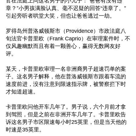
官在法庭上问这名男子的小儿子：“爸爸有没有违
章？”小男孩满脸认真、毫不迟疑的回答“违章了。”
引起旁听者哄堂大笑，但也让爸爸逃过一劫。

罗得岛州普洛威顿斯市（Providence）市政法庭八
旬法官卡普里欧（Frank Caprio）在审理案件时，不
仅风趣幽默而且有着一颗善心，赢得无数网友好
评。

某天，卡普里欧审理一名非洲裔男子超速罚单的案
子。这名男子解释，他在普洛威顿斯市跟着车流的
速度前进，没有注意到限速指示牌，被警察拦下时
才知道超速。

卡普里欧问他开车几年了。男子说，六个月前才拿
到驾照，但是之前在非洲开车几年了。卡普里欧告
诉这名男子市区限速每小时25英里，但是当天他的
时速是35英里。
