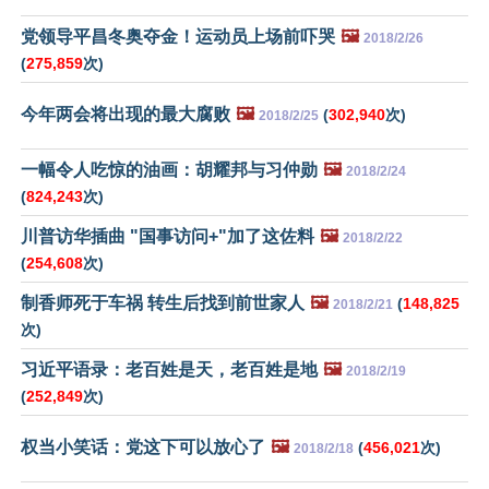
党领导平昌冬奥夺金！运动员上场前吓哭
🖼️
2018/2/26
(
275,859
次)
今年两会将出现的最大腐败
🖼️
(
302,940
次)
2018/2/25
一幅令人吃惊的油画：胡耀邦与习仲勋
🖼️
2018/2/24
(
824,243
次)
川普访华插曲 "国事访问+"加了这佐料
🖼️
2018/2/22
(
254,608
次)
制香师死于车祸 转生后找到前世家人
🖼️
(
148,825
2018/2/21
次)
习近平语录：老百姓是天，老百姓是地
🖼️
2018/2/19
(
252,849
次)
权当小笑话：党这下可以放心了
🖼️
(
456,021
次)
2018/2/18