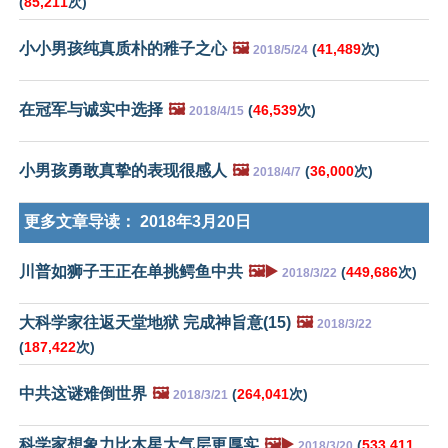
(
85,211
次)
小小男孩纯真质朴的稚子之心
🖼️
(
41,489
次)
2018/5/24
在冠军与诚实中选择
🖼️
(
46,539
次)
2018/4/15
小男孩勇敢真挚的表现很感人
🖼️
(
36,000
次)
2018/4/7
更多文章导读：
2018年3月20日
川普如狮子王正在单挑鳄鱼中共
🖼️▶️
(
449,686
次)
2018/3/22
大科学家往返天堂地狱 完成神旨意(15)
🖼️
2018/3/22
(
187,422
次)
中共这谜难倒世界
🖼️
(
264,041
次)
2018/3/21
科学家想象力比木星大气层更厚实
🖼️▶️
(
533,411
2018/3/20