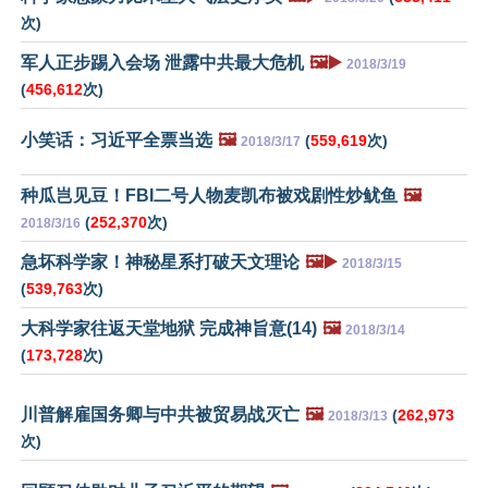
次)
军人正步踢入会场 泄露中共最大危机
🖼️▶️
2018/3/19
(
456,612
次)
小笑话：习近平全票当选
🖼️
(
559,619
次)
2018/3/17
种瓜岂见豆！FBI二号人物麦凯布被戏剧性炒鱿鱼
🖼️
(
252,370
次)
2018/3/16
急坏科学家！神秘星系打破天文理论
🖼️▶️
2018/3/15
(
539,763
次)
大科学家往返天堂地狱 完成神旨意(14)
🖼️
2018/3/14
(
173,728
次)
川普解雇国务卿与中共被贸易战灭亡
🖼️
(
262,973
2018/3/13
次)