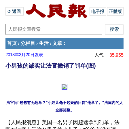
↺ 返回 
电子报
正體版
首页
分栏目
生活
文章
›
›
›
：
2018年3月20日
发表
人气：
35,955
小男孩的诚实让法官撤销了罚单(图)
法官问“爸爸有无违章？”小娃儿毫不迟疑的回答“违章了。”法庭内的人
【人民报消息】美国一名男子因超速拿到罚单，法