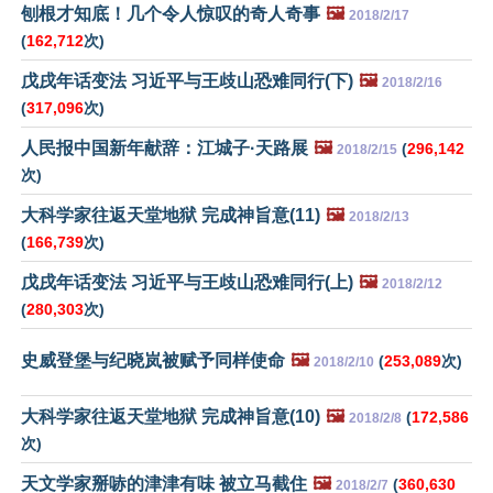
刨根才知底！几个令人惊叹的奇人奇事
🖼️
2018/2/17
(
162,712
次)
戊戌年话变法 习近平与王歧山恐难同行(下)
🖼️
2018/2/16
(
317,096
次)
人民报中国新年献辞：江城子·天路展
🖼️
(
296,142
2018/2/15
次)
大科学家往返天堂地狱 完成神旨意(11)
🖼️
2018/2/13
(
166,739
次)
戊戌年话变法 习近平与王歧山恐难同行(上)
🖼️
2018/2/12
(
280,303
次)
史威登堡与纪晓岚被赋予同样使命
🖼️
(
253,089
次)
2018/2/10
大科学家往返天堂地狱 完成神旨意(10)
🖼️
(
172,586
2018/2/8
次)
天文学家掰哧的津津有味 被立马截住
🖼️
(
360,630
2018/2/7