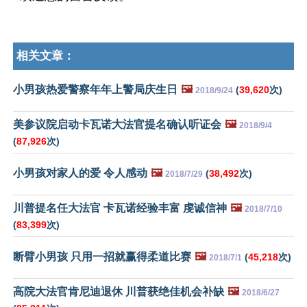
相关文章：
小男孩热爱警察年年上警局庆生日
🖼️
(
39,620
次)
2018/9/24
美参议院启动卡瓦诺大法官提名确认听证会
🖼️
2018/9/4
(
87,926
次)
小男孩对家人的爱 令人感动
🖼️
(
38,492
次)
2018/7/29
川普提名任大法官 卡瓦诺经验丰富 虔诚信神
🖼️
2018/7/10
(
83,399
次)
断臂小男孩 只用一招就赢得柔道比赛
🖼️
(
45,218
次)
2018/7/1
高院大法官肯尼迪退休 川普获绝佳机会补缺
🖼️
2018/6/27