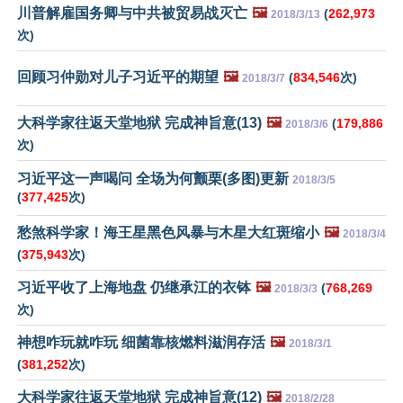
川普解雇国务卿与中共被贸易战灭亡
🖼️
(
262,973
2018/3/13
次)
回顾习仲勋对儿子习近平的期望
🖼️
(
834,546
次)
2018/3/7
大科学家往返天堂地狱 完成神旨意(13)
🖼️
(
179,886
2018/3/6
次)
习近平这一声喝问 全场为何颤栗(多图)更新
2018/3/5
(
377,425
次)
愁煞科学家！海王星黑色风暴与木星大红斑缩小
🖼️
2018/3/4
(
375,943
次)
习近平收了上海地盘 仍继承江的衣钵
🖼️
(
768,269
2018/3/3
次)
神想咋玩就咋玩 细菌靠核燃料滋润存活
🖼️
2018/3/1
(
381,252
次)
大科学家往返天堂地狱 完成神旨意(12)
🖼️
2018/2/28