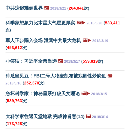
中共这谜难倒世界
🖼️
(
264,041
次)
2018/3/21
科学家想象力比木星大气层更厚实
🖼️▶️
(
533,411
2018/3/20
次)
军人正步踢入会场 泄露中共最大危机
🖼️▶️
2018/3/19
(
456,612
次)
小笑话：习近平全票当选
🖼️
(
559,619
次)
2018/3/17
种瓜岂见豆！FBI二号人物麦凯布被戏剧性炒鱿鱼
🖼️
(
252,370
次)
2018/3/16
急坏科学家！神秘星系打破天文理论
🖼️▶️
2018/3/15
(
539,763
次)
大科学家往返天堂地狱 完成神旨意(14)
🖼️
2018/3/14
(
173,728
次)