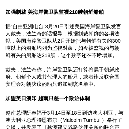
加强制裁 美海岸警卫队监视218艘朝鲜船舶
据“自由亚洲电台”3月20日引述美国海岸警卫队发言
人戴夫．法兰奇的话报导，根据制裁朝鲜的各项法
规，美国海岸警卫队从2月开始把与朝鲜有关的300
吨以上的船舶均列为监视对象，如今被监视的与朝
鲜有关的船舶达218艘，这个数字还在不断增加。

戴夫．法兰奇称，海岸警卫队还打算将属于朝鲜政
府、朝鲜个人或其代理人的船只，或者违反联合国
安理会对朝决议的船只追加到该名单中。

加盟美日澳印 越南只差一个政治体制
越南总理阮春福于3月14日至18日到访澳大利亚，与
澳大利亚总理特恩布尔（Malcolm Turnbull）举行了
会谈，并发表了《越澳建立战略伙伴关系的联合声