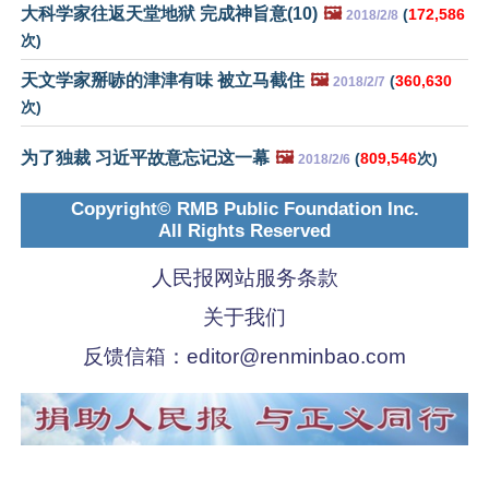
大科学家往返天堂地狱 完成神旨意(10)
🖼️
(
172,586
2018/2/8
次)
天文学家掰哧的津津有味 被立马截住
🖼️
(
360,630
2018/2/7
次)
为了独裁 习近平故意忘记这一幕
🖼️
(
809,546
次)
2018/2/6
Copyright© RMB Public Foundation Inc.
All Rights Reserved
人民报网站服务条款
关于我们
反馈信箱：
editor@renminbao.com