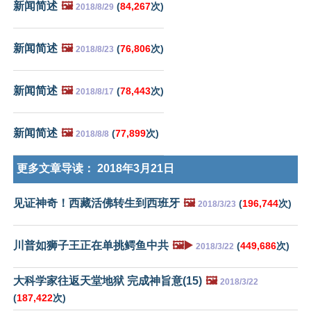
新闻简述
🖼️
(
84,267
次)
2018/8/29
新闻简述
🖼️
(
76,806
次)
2018/8/23
新闻简述
🖼️
(
78,443
次)
2018/8/17
新闻简述
🖼️
(
77,899
次)
2018/8/8
更多文章导读：
2018年3月21日
见证神奇！西藏活佛转生到西班牙
🖼️
(
196,744
次)
2018/3/23
川普如狮子王正在单挑鳄鱼中共
🖼️▶️
(
449,686
次)
2018/3/22
大科学家往返天堂地狱 完成神旨意(15)
🖼️
2018/3/22
(
187,422
次)