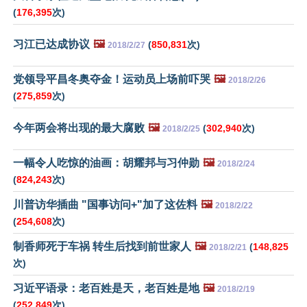
(
176,395
次)
习江已达成协议
🖼️
(
850,831
次)
2018/2/27
党领导平昌冬奥夺金！运动员上场前吓哭
🖼️
2018/2/26
(
275,859
次)
今年两会将出现的最大腐败
🖼️
(
302,940
次)
2018/2/25
一幅令人吃惊的油画：胡耀邦与习仲勋
🖼️
2018/2/24
(
824,243
次)
川普访华插曲 "国事访问+"加了这佐料
🖼️
2018/2/22
(
254,608
次)
制香师死于车祸 转生后找到前世家人
🖼️
(
148,825
2018/2/21
次)
习近平语录：老百姓是天，老百姓是地
🖼️
2018/2/19
(
252,849
次)