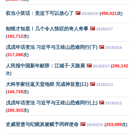
权当小笑话：党这下可以放心了
🖼️
(
456,021
次)
2018/2/18
刨根才知底！几个令人惊叹的奇人奇事
🖼️
2018/2/17
(
162,712
次)
戊戌年话变法 习近平与王歧山恐难同行(下)
🖼️
2018/2/16
(
317,096
次)
人民报中国新年献辞：江城子·天路展
🖼️
(
296,142
2018/2/15
次)
大科学家往返天堂地狱 完成神旨意(11)
🖼️
2018/2/13
(
166,739
次)
戊戌年话变法 习近平与王歧山恐难同行(上)
🖼️
2018/2/12
(
280,303
次)
史威登堡与纪晓岚被赋予同样使命
🖼️
(
253,089
次)
2018/2/10