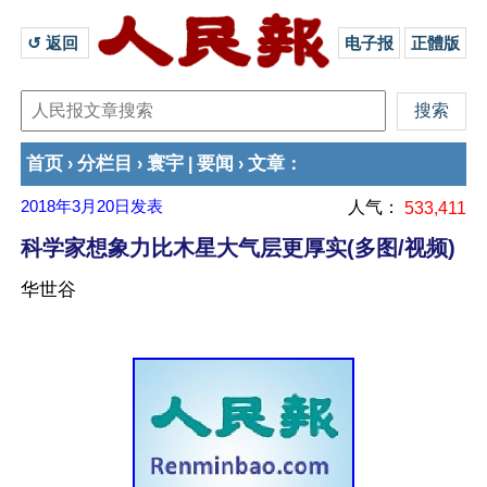
↺ 返回 
电子报
正體版
首页
分栏目
寰宇
要闻
文章
›
›
|
›
：
2018年3月20日
发表
人气：
533,411
科学家想象力比木星大气层更厚实(多图/视频)
华世谷