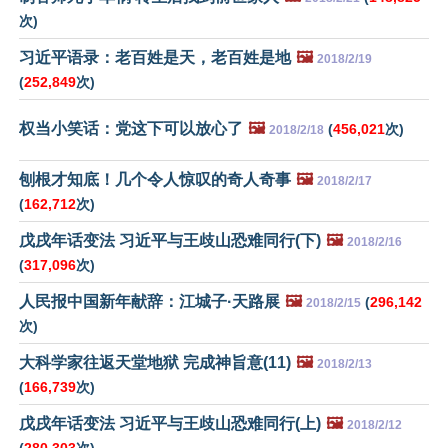
次)
习近平语录：老百姓是天，老百姓是地
🖼️
2018/2/19
(
252,849
次)
权当小笑话：党这下可以放心了
🖼️
(
456,021
次)
2018/2/18
刨根才知底！几个令人惊叹的奇人奇事
🖼️
2018/2/17
(
162,712
次)
戊戌年话变法 习近平与王歧山恐难同行(下)
🖼️
2018/2/16
(
317,096
次)
人民报中国新年献辞：江城子·天路展
🖼️
(
296,142
2018/2/15
次)
大科学家往返天堂地狱 完成神旨意(11)
🖼️
2018/2/13
(
166,739
次)
戊戌年话变法 习近平与王歧山恐难同行(上)
🖼️
2018/2/12