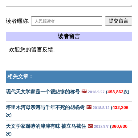
读者暱称:
读者留言
欢迎您的留言反馈。
相关文章：
现代天文学家是一个很悲惨的称号
🖼️
(
493,863
次)
2018/9/27
塔里木河母亲河与千年不死的胡杨树
🖼️
(
432,206
2018/8/12
次)
天文学家掰哧的津津有味 被立马截住
🖼️
(
360,630
2018/2/7
次)