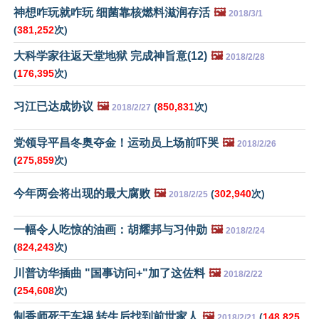
神想咋玩就咋玩 细菌靠核燃料滋润存活
🖼️
2018/3/1
(
381,252
次)
大科学家往返天堂地狱 完成神旨意(12)
🖼️
2018/2/28
(
176,395
次)
习江已达成协议
🖼️
(
850,831
次)
2018/2/27
党领导平昌冬奥夺金！运动员上场前吓哭
🖼️
2018/2/26
(
275,859
次)
今年两会将出现的最大腐败
🖼️
(
302,940
次)
2018/2/25
一幅令人吃惊的油画：胡耀邦与习仲勋
🖼️
2018/2/24
(
824,243
次)
川普访华插曲 "国事访问+"加了这佐料
🖼️
2018/2/22
(
254,608
次)
制香师死于车祸 转生后找到前世家人
🖼️
(
148,825
2018/2/21