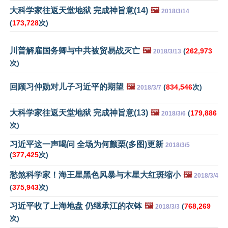
大科学家往返天堂地狱 完成神旨意(14)
🖼️
2018/3/14
(
173,728
次)
川普解雇国务卿与中共被贸易战灭亡
🖼️
(
262,973
2018/3/13
次)
回顾习仲勋对儿子习近平的期望
🖼️
(
834,546
次)
2018/3/7
大科学家往返天堂地狱 完成神旨意(13)
🖼️
(
179,886
2018/3/6
次)
习近平这一声喝问 全场为何颤栗(多图)更新
2018/3/5
(
377,425
次)
愁煞科学家！海王星黑色风暴与木星大红斑缩小
🖼️
2018/3/4
(
375,943
次)
习近平收了上海地盘 仍继承江的衣钵
🖼️
(
768,269
2018/3/3
次)