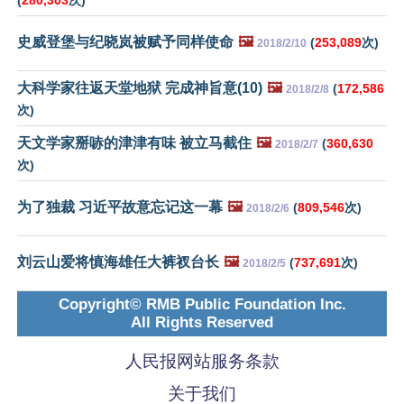
(
280,303
次)
史威登堡与纪晓岚被赋予同样使命
🖼️
(
253,089
次)
2018/2/10
大科学家往返天堂地狱 完成神旨意(10)
🖼️
(
172,586
2018/2/8
次)
天文学家掰哧的津津有味 被立马截住
🖼️
(
360,630
2018/2/7
次)
为了独裁 习近平故意忘记这一幕
🖼️
(
809,546
次)
2018/2/6
刘云山爱将慎海雄任大裤衩台长
🖼️
(
737,691
次)
2018/2/5
Copyright© RMB Public Foundation Inc.
All Rights Reserved
人民报网站服务条款
关于我们