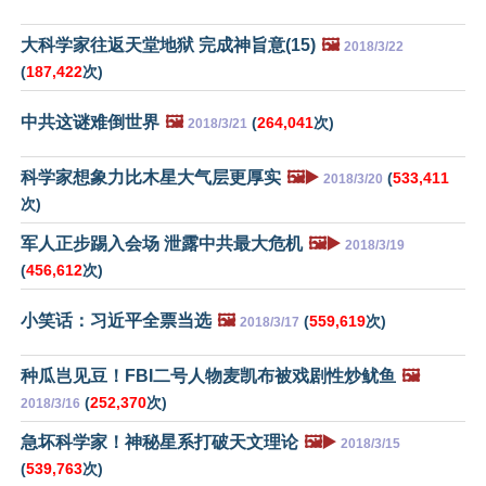
大科学家往返天堂地狱 完成神旨意(15)
🖼️
2018/3/22
(
187,422
次)
中共这谜难倒世界
🖼️
(
264,041
次)
2018/3/21
科学家想象力比木星大气层更厚实
🖼️▶️
(
533,411
2018/3/20
次)
军人正步踢入会场 泄露中共最大危机
🖼️▶️
2018/3/19
(
456,612
次)
小笑话：习近平全票当选
🖼️
(
559,619
次)
2018/3/17
种瓜岂见豆！FBI二号人物麦凯布被戏剧性炒鱿鱼
🖼️
(
252,370
次)
2018/3/16
急坏科学家！神秘星系打破天文理论
🖼️▶️
2018/3/15
(
539,763
次)