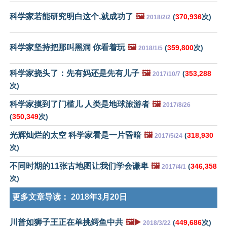
科学家若能研究明白这个,就成功了
🖼️
(
370,936
次)
2018/2/2
科学家坚持把那叫黑洞 你看着玩
🖼️
(
359,800
次)
2018/1/5
科学家挠头了：先有妈还是先有儿子
🖼️
(
353,288
2017/10/7
次)
科学家摸到了门槛儿 人类是地球旅游者
🖼️
2017/8/26
(
350,349
次)
光辉灿烂的太空 科学家看是一片昏暗
🖼️
(
318,930
2017/5/24
次)
不同时期的11张古地图让我们学会谦卑
🖼️
(
346,358
2017/4/1
次)
更多文章导读：
2018年3月20日
川普如狮子王正在单挑鳄鱼中共
🖼️▶️
(
449,686
次)
2018/3/22