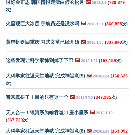
讨好金正恩 韩国情报院漂白假玄松月
🖼️
(
729,379
2018/2/1
次)
火星现巨大冰层 宇航员还是没水喝
🖼️
(
360,898
次)
2018/1/31
黄奇帆贬回重庆 习式文革已经开始
🖼️
(
337,849
次)
2018/1/30
这些发现让科学家惊到掉了下巴
🖼️
(
157,159
次)
2018/1/27
大科学家往返天堂地狱 完成神旨意(9)
🖼️
(
160,626
2018/1/24
次)
普京真拼了！目的只有这一个
🖼️
(
347,135
次)
2018/1/20
天人合一！银河系为啥吞噬11座小星系
🖼️
2018/1/19
(
367,729
次)
大科学家往返天堂地狱 完成神旨意(8)
🖼️
(
163,052
2018/1/18