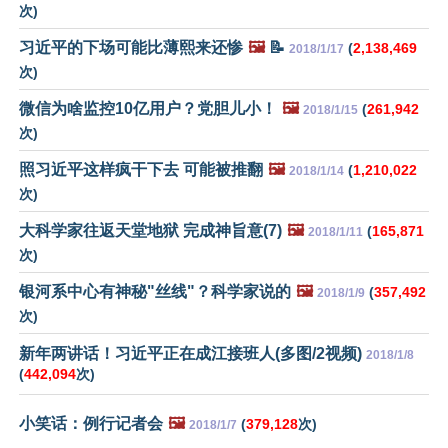
次)
习近平的下场可能比薄熙来还惨
🖼️
📝
(
2,138,469
2018/1/17
次)
微信为啥监控10亿用户？党胆儿小！
🖼️
(
261,942
2018/1/15
次)
照习近平这样疯干下去 可能被推翻
🖼️
(
1,210,022
2018/1/14
次)
大科学家往返天堂地狱 完成神旨意(7)
🖼️
(
165,871
2018/1/11
次)
银河系中心有神秘"丝线"？科学家说的
🖼️
(
357,492
2018/1/9
次)
新年两讲话！习近平正在成江接班人(多图/2视频)
2018/1/8
(
442,094
次)
小笑话：例行记者会
🖼️
(
379,128
次)
2018/1/7