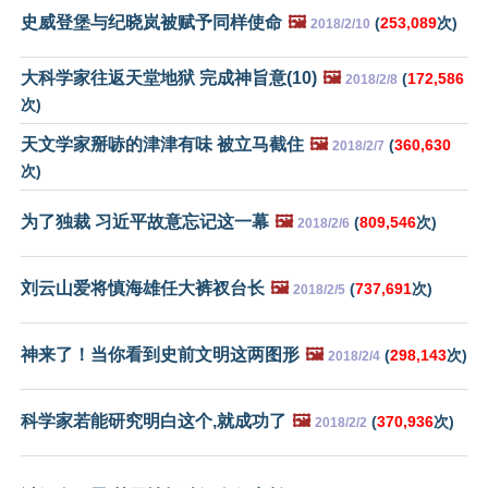
史威登堡与纪晓岚被赋予同样使命
🖼️
(
253,089
次)
2018/2/10
大科学家往返天堂地狱 完成神旨意(10)
🖼️
(
172,586
2018/2/8
次)
天文学家掰哧的津津有味 被立马截住
🖼️
(
360,630
2018/2/7
次)
为了独裁 习近平故意忘记这一幕
🖼️
(
809,546
次)
2018/2/6
刘云山爱将慎海雄任大裤衩台长
🖼️
(
737,691
次)
2018/2/5
神来了！当你看到史前文明这两图形
🖼️
(
298,143
次)
2018/2/4
科学家若能研究明白这个,就成功了
🖼️
(
370,936
次)
2018/2/2