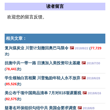
读者留言
欢迎您的留言反馈。
相关文章：
复兴煤炭业 川普计划撤回奥巴马限令
🖼️
(
77,729
2018/8/22
次)
抗衡中共一带一路 日澳加入美投资印太基建
🖼️
2018/7/30
(
78,441
次)
学生领袖白宫相聚 川普勉励年轻人永不放弃
🖼️
2018/6/28
(
85,526
次)
美公布千项中国商品清单 7月对818项课重税
🖼️
2018/6/16
(
82,575
次)
疑著名环保组织勾结中共 美国会要求调查
🖼️
2018/6/9