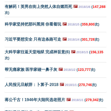
有解药！英男在街上突然人体自燃而死
🖼️
(
147,288
2018/1/6
次)
科学家坚持把那叫黑洞 你看着玩
🖼️
(
359,800
次)
2018/1/5
习近平要想安全 只有这条路可走
🖼️
(
301,728
次)
2018/1/4
大科学家往返天堂地狱 完成神旨意(6)
🖼️
(
156,135
2018/1/3
次)
帮无痛家族 医学家碰一鼻子灰
🖼️
(
123,777
次)
2018/1/2
人民报元旦献辞：卜算子·2018
🖼️
(
270,746
次)
2018/1/1
蒋公千古！1946年大陆民选老照片
🖼️
(
279,342
次)
2018/1/1