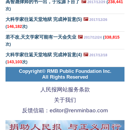
高智晟律师的书一出，于泓源下台了
🖼️
(
238,441
2017/12/29
次)
大科学家往返天堂地狱 完成神旨意(5)
🖼️
2017/12/26
(
146,182
次)
若不改,天文学家可能有一天会失业
🖼️
(
338,815
2017/12/24
次)
大科学家往返天堂地狱 完成神旨意(4)
🖼️
2017/12/18
(
143,103
次)
Copyright© RMB Public Foundation Inc.
All Rights Reserved
人民报网站服务条款
关于我们
反馈信箱：
editor@renminbao.com