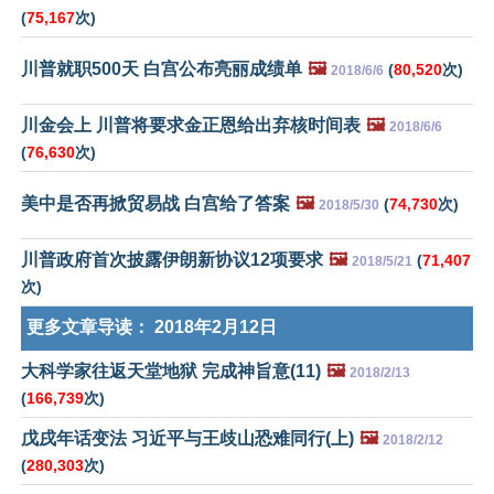
(
75,167
次)
川普就职500天 白宫公布亮丽成绩单
🖼️
(
80,520
次)
2018/6/6
川金会上 川普将要求金正恩给出弃核时间表
🖼️
2018/6/6
(
76,630
次)
美中是否再掀贸易战 白宫给了答案
🖼️
(
74,730
次)
2018/5/30
川普政府首次披露伊朗新协议12项要求
🖼️
(
71,407
2018/5/21
次)
更多文章导读：
2018年2月12日
大科学家往返天堂地狱 完成神旨意(11)
🖼️
2018/2/13
(
166,739
次)
戊戌年话变法 习近平与王歧山恐难同行(上)
🖼️
2018/2/12
(
280,303
次)