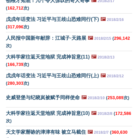
刨根才知底！几个令人惊叹的奇人奇事
🖼️
2018/2/17
(
162,712
次)
戊戌年话变法 习近平与王歧山恐难同行(下)
🖼️
2018/2/16
(
317,096
次)
人民报中国新年献辞：江城子·天路展
🖼️
(
296,142
2018/2/15
次)
大科学家往返天堂地狱 完成神旨意(11)
🖼️
2018/2/13
(
166,739
次)
戊戌年话变法 习近平与王歧山恐难同行(上)
🖼️
2018/2/12
(
280,303
次)
史威登堡与纪晓岚被赋予同样使命
🖼️
(
253,089
次)
2018/2/10
大科学家往返天堂地狱 完成神旨意(10)
🖼️
(
172,586
2018/2/8
次)
天文学家掰哧的津津有味 被立马截住
🖼️
(
360,630
2018/2/7