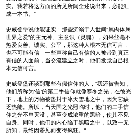
实。我若将这方面的所见所闻全述说出来，必能汇
成一本书。”

史威登堡说他能证实：那些沉溺于人世间“属肉体属
世界之爱”的主元神、主意识（灵魂），如果丝毫不
热爱良善、诚实、公平，那这种人根本无信可言，
也不可能有信。一些声称自己有信的人被带到真正
有信的人面前，当交流建立之时，他们发觉自己根
本无信可言。

史威登堡还谈到那些有假信仰的人，“我还被告知，
他们所称为‘信’的第二手信仰就像寒冬之光，在彼光
下，地上的万物被蛰封于冰天雪地之中，因为它缺
乏热能。所以，当天国之光照临时，他们的二手信
仰之光不单灭没，甚至变成浓重的黑暗，使其不见
自身。同时，他们的内心陷于黑暗之中，以致一无
所知，最终因谬见而变得疯狂。”
