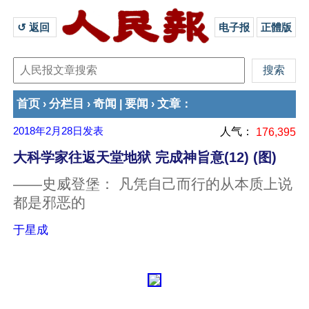
↺ 返回 
电子报
正體版
首页
分栏目
奇闻
要闻
文章
›
›
|
›
：
2018年2月28日
发表
人气：
176,395
大科学家往返天堂地狱 完成神旨意(12) (图)
——史威登堡： 凡凭自己而行的从本质上说
都是邪恶的
于星成