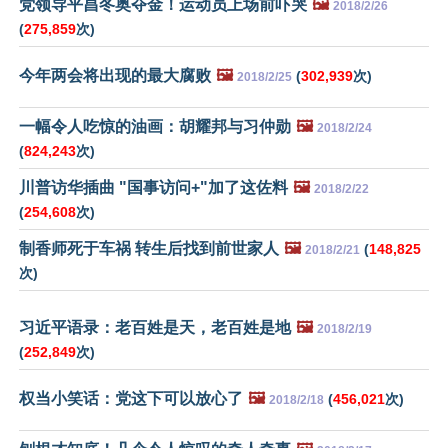
党领导平昌冬奥夺金！运动员上场前吓哭
🖼️
2018/2/26
(
275,859
次)
今年两会将出现的最大腐败
🖼️
(
302,939
次)
2018/2/25
一幅令人吃惊的油画：胡耀邦与习仲勋
🖼️
2018/2/24
(
824,243
次)
川普访华插曲 "国事访问+"加了这佐料
🖼️
2018/2/22
(
254,608
次)
制香师死于车祸 转生后找到前世家人
🖼️
(
148,825
2018/2/21
次)
习近平语录：老百姓是天，老百姓是地
🖼️
2018/2/19
(
252,849
次)
权当小笑话：党这下可以放心了
🖼️
(
456,021
次)
2018/2/18