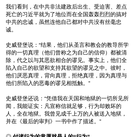
我们看到，在中共非法建政后出生、受迫害、差点
死亡的习近平就为了地位而在全国轰轰烈烈的搞对
中共的忠诚，虽然连他自己都对中共没有丝毫忠
诚。

史威登堡说：“结果，他们从圣言和教会的教导所学
得的一切真理（他们曾称之为自己的信仰）都被清
除，代之以与其恶欲相合的谬见。事实上，他们全
陷入自己的欲望和支持其欲望的谬见之中。彼时，
他们厌恶真理，背向真理，拒绝真理，因为真理与
他们所陷入的恶毒的谬见相抵触。”

史威登堡还说：“凭借我在天国和地狱的一切所见所
闻，我能证实：凡宣称信就足够，行为却败坏的
人，全在地狱。我曾见成千上万的人被送入地狱，
并在《最后的审判》一书中作了描述。”

◎ 
付诸行为的意愿就是人的“行为”