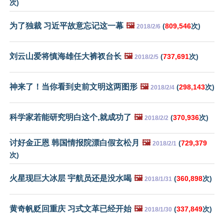
次)
为了独裁 习近平故意忘记这一幕
🖼️
(
809,546
次)
2018/2/6
刘云山爱将慎海雄任大裤衩台长
🖼️
(
737,691
次)
2018/2/5
神来了！当你看到史前文明这两图形
🖼️
(
298,143
次)
2018/2/4
科学家若能研究明白这个,就成功了
🖼️
(
370,936
次)
2018/2/2
讨好金正恩 韩国情报院漂白假玄松月
🖼️
(
729,379
2018/2/1
次)
火星现巨大冰层 宇航员还是没水喝
🖼️
(
360,898
次)
2018/1/31
黄奇帆贬回重庆 习式文革已经开始
🖼️
(
337,849
次)
2018/1/30