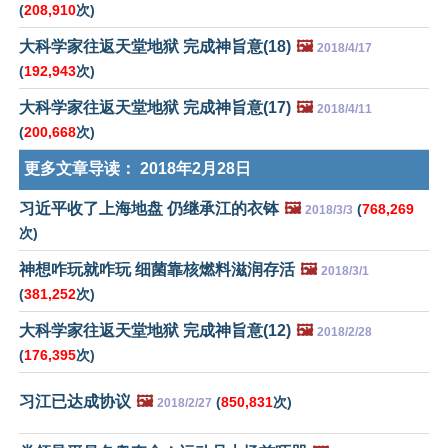
(
208,910
次)
大科学家往返天堂地狱 完成神旨意(18)
🖼️
2018/4/17
(
192,943
次)
大科学家往返天堂地狱 完成神旨意(17)
🖼️
2018/4/11
(
200,668
次)
更多文章导读：
2018年2月28日
习近平收了上海地盘 仍继承江的衣钵
🖼️
(
768,269
2018/3/3
次)
神想咋玩就咋玩 细菌靠核燃料滋润存活
🖼️
2018/3/1
(
381,252
次)
大科学家往返天堂地狱 完成神旨意(12)
🖼️
2018/2/28
(
176,395
次)
习江已达成协议
🖼️
(
850,831
次)
2018/2/27