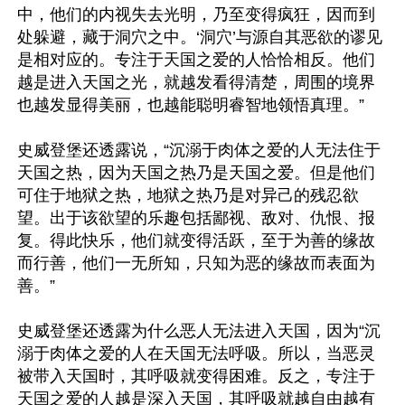
中，他们的内视失去光明，乃至变得疯狂，因而到
处躲避，藏于洞穴之中。‘洞穴’与源自其恶欲的谬见
是相对应的。专注于天国之爱的人恰恰相反。他们
越是进入天国之光，就越发看得清楚，周围的境界
也越发显得美丽，也越能聪明睿智地领悟真理。”

史威登堡还透露说，“沉溺于肉体之爱的人无法住于
天国之热，因为天国之热乃是天国之爱。但是他们
可住于地狱之热，地狱之热乃是对异己的残忍欲
望。出于该欲望的乐趣包括鄙视、敌对、仇恨、报
复。得此快乐，他们就变得活跃，至于为善的缘故
而行善，他们一无所知，只知为恶的缘故而表面为
善。”

史威登堡还透露为什么恶人无法进入天国，因为“沉
溺于肉体之爱的人在天国无法呼吸。所以，当恶灵
被带入天国时，其呼吸就变得困难。反之，专注于
天国之爱的人越是深入天国，其呼吸就越自由越有