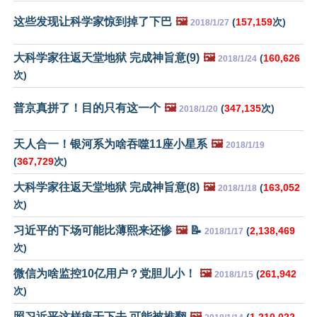
这些发现让科学家惊到掉了下巴
🖼️
(
157,159
次)
2018/1/27
大科学家往返天堂地狱 完成神旨意(9)
🖼️
(
160,626
2018/1/24
次)
普京真拼了！目的只有这一个
🖼️
(
347,135
次)
2018/1/20
天人合一！银河系为啥吞噬11座小星系
🖼️
2018/1/19
(
367,729
次)
大科学家往返天堂地狱 完成神旨意(8)
🖼️
(
163,052
2018/1/18
次)
习近平的下场可能比薄熙来还惨
🖼️
📝
(
2,138,469
2018/1/17
次)
微信为啥监控10亿用户？党胆儿小！
🖼️
(
261,942
2018/1/15
次)
照习近平这样疯干下去 可能被推翻
🖼️