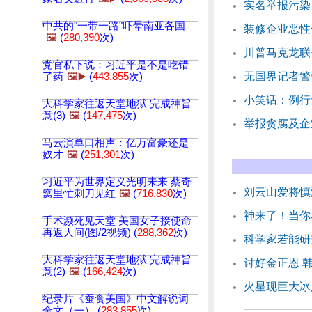
实名举报污染
中共的"一带一路"吓晕南亚各国
装修企业恶性
🖼️
(
280,390
次)
川普马克龙联
党官私下说：习近平是不是吃错
无国界记者警告
了药
🖼️▶️
(
443,855
次)
小笑话：例行
大科学家往返天堂地狱 完成神旨
意(3)
🖼️
(
147,475
次)
举报贪腐及企
马云演单口相声：亿万富豪还是
奴才
🖼️
(
251,301
次)
习近平为世界定义光明未来 蔡奇
刘云山爱将慎
窝里忙刺刀见红
🖼️
(
716,830
次)
神来了！当你
手术濒死见天堂 美国女子接使命
再返人间(图/2视频) (
288,362
次)
科学家若能研
大科学家往返天堂地狱 完成神旨
讨好金正恩 
意(2)
🖼️
(
166,424
次)
火星现巨大冰
纪录片《蚕食美国》中文解说词
全文（一） (
283,855
次)