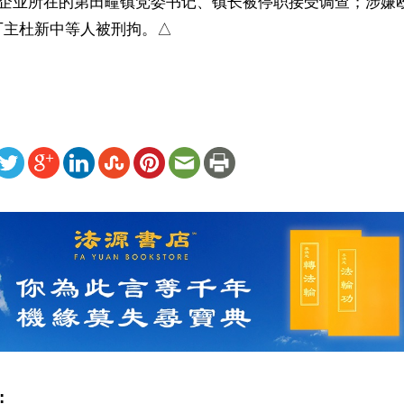
事企业所在的第田疃镇党委书记、镇长被停职接受调查；涉嫌
厂主杜新中等人被刑拘。△
ww.renminbao.com/rmb/articles/2018/2/3/66858.html
: