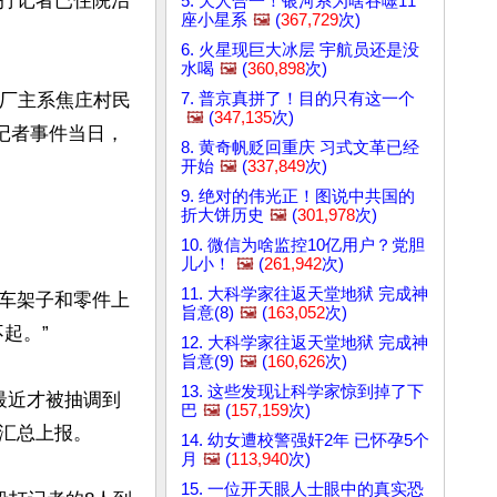
打记者已住院治
5. 天人合一！银河系为啥吞噬11
座小星系
🖼️
(
367,729
次)
6. 火星现巨大冰层 宇航员还是没
水喝
🖼️
(
360,898
次)
7. 普京真拼了！目的只有这一个
，厂主系焦庄村民
🖼️
(
347,135
次)
记者事件当日，
8. 黄奇帆贬回重庆 习式文革已经
开始
🖼️
(
337,849
次)
9. 绝对的伟光正！图说中共国的
折大饼历史
🖼️
(
301,978
次)
10. 微信为啥监控10亿用户？党胆
儿小！
🖼️
(
261,942
次)
11. 大科学家往返天堂地狱 完成神
车架子和零件上
旨意(8)
🖼️
(
163,052
次)
。”

12. 大科学家往返天堂地狱 完成神
旨意(9)
🖼️
(
160,626
次)
13. 这些发现让科学家惊到掉了下
最近才被抽调到
巴
🖼️
(
157,159
次)
汇总上报。

14. 幼女遭校警强奸2年 已怀孕5个
月
🖼️
(
113,940
次)
15. 一位开天眼人士眼中的真实恐