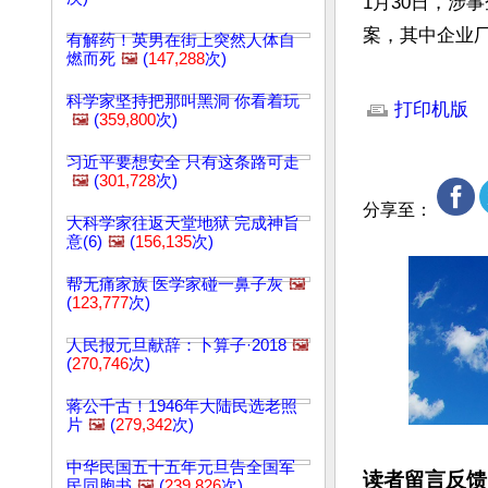
1月30日，涉
案，其中企业
有解药！英男在街上突然人体自
燃而死
🖼️
(
147,288
次)
文章网址: http://w
科学家坚持把那叫黑洞 你看着玩
打印机版
🖼️
(
359,800
次)
习近平要想安全 只有这条路可走
🖼️
(
301,728
次)
分享至：
大科学家往返天堂地狱 完成神旨
意(6)
🖼️
(
156,135
次)
帮无痛家族 医学家碰一鼻子灰
🖼️
(
123,777
次)
人民报元旦献辞：卜算子·2018
🖼️
(
270,746
次)
蒋公千古！1946年大陆民选老照
片
🖼️
(
279,342
次)
中华民国五十五年元旦告全国军
读者留言反馈
民同胞书
🖼️
(
239,826
次)