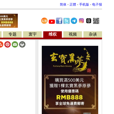
简体
-
正體
-
手机版
-
电子报
专题
寰宇
维权
视频
杂谈