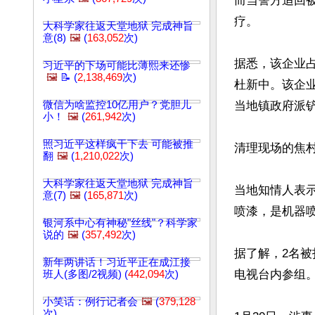
而当警方追回
疗。

大科学家往返天堂地狱 完成神旨
意(8)
🖼️
(
163,052
次)
据悉，该企业
习近平的下场可能比薄熙来还惨
🖼️
📝 (
2,138,469
次)
杜新中。该企
微信为啥监控10亿用户？党胆儿
当地镇政府派铲
小！
🖼️
(
261,942
次)
照习近平这样疯干下去 可能被推
清理现场的焦
翻
🖼️
(
1,210,022
次)
大科学家往返天堂地狱 完成神旨
当地知情人表
意(7)
🖼️
(
165,871
次)
喷漆，是机器喷
银河系中心有神秘"丝线"？科学家
说的
🖼️
(
357,492
次)
据了解，2名
新年两讲话！习近平正在成江接
电视台内参组
班人(多图/2视频) (
442,094
次)
小笑话：例行记者会
🖼️
(
379,128
次)