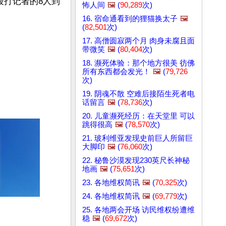
殴打记者的8人到
怖人间
🖼️
(
90,289
次)
16. 宿命通看到的狸猫换太子
🖼️
(
82,501
次)
17. 高僧圆寂两个月 肉身未腐且面
带微笑
🖼️
(
80,404
次)
18. 濒死体验：那个地方很美 彷佛
所有东西都会发光！
🖼️
(
79,726
次)
19. 阴魂不散 空难后接陌生死者电
话留言
🖼️
(
78,736
次)
20. 儿童濒死经历：在天堂里 可以
跳得很高
🖼️
(
78,570
次)
21. 玻利维亚发现史前巨人所留巨
大脚印
🖼️
(
76,060
次)
22. 秘鲁沙漠发现230英尺长神秘
地画
🖼️
(
75,651
次)
23. 各地维权简讯
🖼️
(
70,325
次)
24. 各地维权简讯
🖼️
(
69,779
次)
25. 各地两会开场 访民维权纷遭维
稳
🖼️
(
69,672
次)