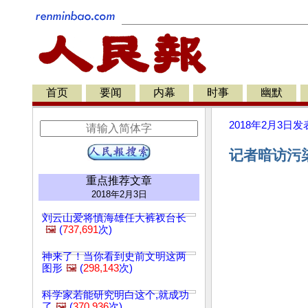
首页
要闻
内幕
时事
幽默
2018年2月3日
发
记者暗访污染
重点推荐文章
2018年2月3日
刘云山爱将慎海雄任大裤衩台长
🖼️
(
737,691
次)
神来了！当你看到史前文明这两
图形
🖼️
(
298,143
次)
科学家若能研究明白这个,就成功
了
🖼️
(
370,936
次)