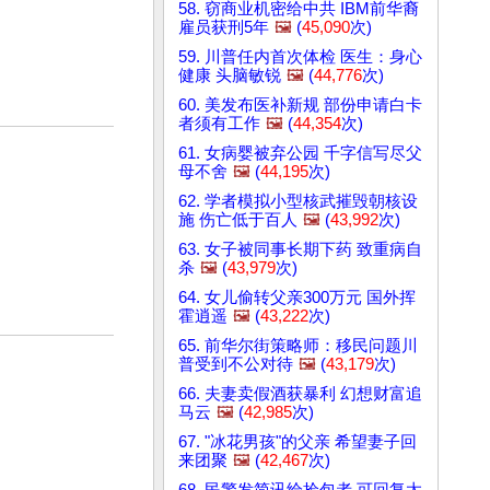
58. 窃商业机密给中共 IBM前华裔
雇员获刑5年
🖼️
(
45,090
次)
59. 川普任内首次体检 医生：身心
健康 头脑敏锐
🖼️
(
44,776
次)
60. 美发布医补新规 部份申请白卡
者须有工作
🖼️
(
44,354
次)
61. 女病婴被弃公园 千字信写尽父
母不舍
🖼️
(
44,195
次)
62. 学者模拟小型核武摧毁朝核设
施 伤亡低于百人
🖼️
(
43,992
次)
63. 女子被同事长期下药 致重病自
杀
🖼️
(
43,979
次)
64. 女儿偷转父亲300万元 国外挥
霍逍遥
🖼️
(
43,222
次)
65. 前华尔街策略师：移民问题川
普受到不公对待
🖼️
(
43,179
次)
66. 夫妻卖假酒获暴利 幻想财富追
马云
🖼️
(
42,985
次)
67. "冰花男孩"的父亲 希望妻子回
来团聚
🖼️
(
42,467
次)
68. 民警发简讯给捡包者 可回复太