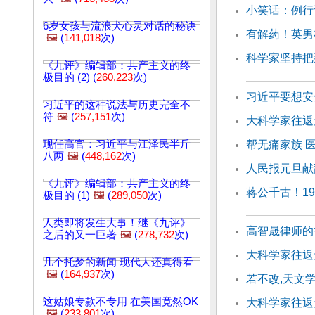
小笑话：例行
6岁女孩与流浪犬心灵对话的秘诀
有解药！英男
🖼️
(
141,018
次)
科学家坚持把
《九评》编辑部：共产主义的终
极目的 (2) (
260,223
次)
习近平要想安
习近平的这种说法与历史完全不
符
🖼️
(
257,151
次)
大科学家往返天
现任高官：习近平与江泽民半斤
帮无痛家族 
八两
🖼️
(
448,162
次)
人民报元旦献辞
《九评》编辑部：共产主义的终
蒋公千古！1
极目的 (1)
🖼️
(
289,050
次)
人类即将发生大事！继《九评》
高智晟律师的
之后的又一巨著
🖼️
(
278,732
次)
大科学家往返天
几个托梦的新闻 现代人还真得看
🖼️
(
164,937
次)
若不改,天文
这姑娘专款不专用 在美国竟然OK
大科学家往返天
🖼️
(
233,801
次)