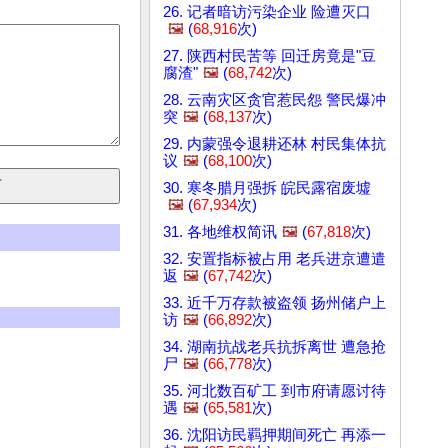
26. 记者暗访污染企业 险遭灭口
🖼️
(
68,916
次)
27. 陕西村民苦等 回迁房竟是"豆
腐渣"
🖼️
(
68,742
次)
28. 云南灾区贪官惹民怨 警民爆冲
突
🖼️
(
68,137
次)
29. 内蒙强令退耕还林 村民集体抗
议
🖼️
(
68,100
次)
30. 寒冬腊月强拆 皖民露宿废墟
🖼️
(
67,934
次)
31. 各地维权简讯
🖼️
(
67,818
次)
32. 安置指标被占用 老兵进京遭遣
返
🖼️
(
67,742
次)
33. 近千万存款被盗领 扬州储户上
访
🖼️
(
66,892
次)
34. 湖南抗战老兵抗拆离世 遭急抢
尸
🖼️
(
66,778
次)
35. 河北数百矿工 到市府请愿讨待
遇
🖼️
(
65,581
次)
36. 沈阳访民羁押期间死亡 再添一