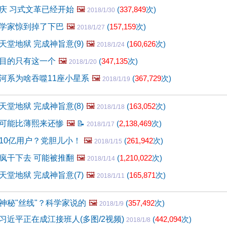
庆 习式文革已经开始
🖼️
(
337,849
次)
2018/1/30
学家惊到掉了下巴
🖼️
(
157,159
次)
2018/1/27
堂地狱 完成神旨意(9)
🖼️
(
160,626
次)
2018/1/24
目的只有这一个
🖼️
(
347,135
次)
2018/1/20
河系为啥吞噬11座小星系
🖼️
(
367,729
次)
2018/1/19
堂地狱 完成神旨意(8)
🖼️
(
163,052
次)
2018/1/18
可能比薄熙来还惨
🖼️
📝
(
2,138,469
次)
2018/1/17
10亿用户？党胆儿小！
🖼️
(
261,942
次)
2018/1/15
疯干下去 可能被推翻
🖼️
(
1,210,022
次)
2018/1/14
堂地狱 完成神旨意(7)
🖼️
(
165,871
次)
2018/1/11
神秘"丝线"？科学家说的
🖼️
(
357,492
次)
2018/1/9
习近平正在成江接班人(多图/2视频)
(
442,094
次)
2018/1/8