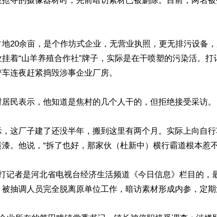
被抢夺的摄像器材时，先前暗访素材已被删除。目前，两名被
占地20余亩，是个作坊式企业，无营业执照，更无排污设备
业挂着“山羊养殖合作社”牌子，实际是在干喷塑的污染活。打
车连夜赶紧捣毁涉事企业厂房。

村居民表示，他知道是焦村的几个人干的，但拒绝接受采访。

示，这厂子建了还没半年，搬到这里有两个月。实际上向自行
漆。他说，“拆了也好，那家伙（杜新中）横行霸道根本惹不起
被打记者是河北省电视台经济生活频道《今日信息》栏目的，
。被抽调人员完全脱离原单位工作，暗访素材形成内参，定期