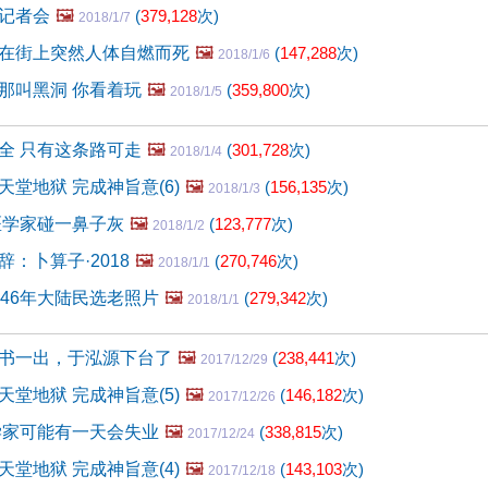
记者会
🖼️
(
379,128
次)
2018/1/7
在街上突然人体自燃而死
🖼️
(
147,288
次)
2018/1/6
那叫黑洞 你看着玩
🖼️
(
359,800
次)
2018/1/5
全 只有这条路可走
🖼️
(
301,728
次)
2018/1/4
堂地狱 完成神旨意(6)
🖼️
(
156,135
次)
2018/1/3
医学家碰一鼻子灰
🖼️
(
123,777
次)
2018/1/2
：卜算子·2018
🖼️
(
270,746
次)
2018/1/1
946年大陆民选老照片
🖼️
(
279,342
次)
2018/1/1
书一出，于泓源下台了
🖼️
(
238,441
次)
2017/12/29
堂地狱 完成神旨意(5)
🖼️
(
146,182
次)
2017/12/26
学家可能有一天会失业
🖼️
(
338,815
次)
2017/12/24
堂地狱 完成神旨意(4)
🖼️
(
143,103
次)
2017/12/18