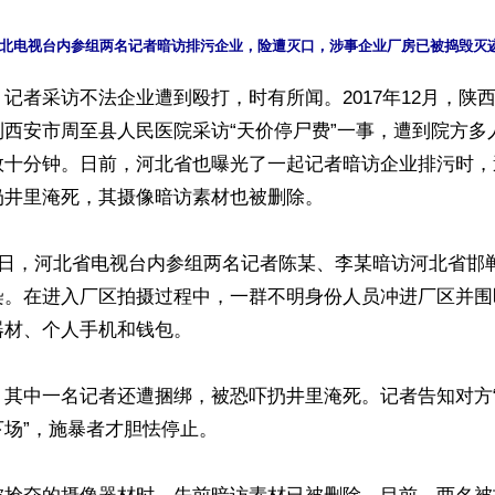
记者采访不法企业遭到殴打，时有所闻。2017年12月，陕
到西安市周至县人民医院采访“天价停尸费”一事，遭到院方多
数十分钟。日前，河北省也曝光了一起记者暗访企业排污时，
井里淹死，其摄像暗访素材也被删除。

5日，河北省电视台内参组两名记者陈某、李某暗访河北省邯
染。在进入厂区拍摄过程中，一群不明身份人员冲进厂区并围
材、个人手机和钱包。

，其中一名记者还遭捆绑，被恐吓扔井里淹死。记者告知对方
场”，施暴者才胆怯停止。
