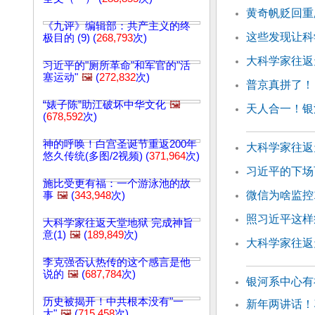
黄奇帆贬回重
《九评》编辑部：共产主义的终
这些发现让科
极目的 (9) (
268,793
次)
大科学家往返天
习近平的"厕所革命"和军官的"活
塞运动"
🖼️
(
272,832
次)
普京真拼了！
“婊子陈”助江破坏中华文化
🖼️
天人合一！银
(
678,592
次)
神的呼唤！白宫圣诞节重返200年
大科学家往返天
悠久传统(多图/2视频) (
371,964
次)
习近平的下场
施比受更有福：一个游泳池的故
微信为啥监控
事
🖼️
(
343,948
次)
照习近平这样
大科学家往返天堂地狱 完成神旨
意(1)
🖼️
(
189,849
次)
大科学家往返天
李克强否认热传的这个感言是他
说的
🖼️
(
687,784
次)
银河系中心有
历史被揭开！中共根本没有"一
新年两讲话！
大"
🖼️
(
715,458
次)