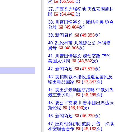
起
🖼️
(
65,566
次)
37. 广西暴力强征地 黑保安围殴村
民
🖼️
(
64,442
次)
38. 川普国情咨文：团结全美 弥合
分歧
🖼️
(
49,404
次)
39. 新闻简述
🖼️
(
49,093
次)
40. 乱伦村落 儿媳嫁公公 外甥娶
舅母
🖼️
(
48,806
次)
41. 川普国情咨文 感动宿敌 75%
美国人认同
🖼️
(
48,582
次)
42. 新闻简述
🖼️
(
47,539
次)
43. 美拟制裁不接收遭遣返国民及
输出毒品国家
🖼️
(
47,347
次)
44. 美出炉最新国防战略 中俄列为
最重要的对手
🖼️
(
46,499
次)
45. 要公平交易 川普率团出席达沃
斯论坛
🖼️
(
46,490
次)
46. 新闻简述
🖼️
(
46,230
次)
47. 应对朝鲜伊朗威胁 川普：持续
和安理会合作
🖼️
(
46,183
次)