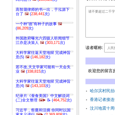
高智晟律师的书一出，于泓源下
台了
🖼️
(
238,441
次)
一个种"德"有种子的故事
🖼️
(
86,209
次)
外国政府曝光六四骇人听闻细节
江亦是决策人
🖼️
(
303,171
次)
读者暱称:
大科学家往返天堂地狱 完成神旨
意(5)
🖼️
(
146,182
次)
若不改,天文学家可能有一天会失
欢迎您的留言
业
🖼️
(
338,815
次)
大科学家往返天堂地狱 完成神旨
意(4)
🖼️
(
143,103
次)
哈尔滨村民抬
纪录片《蚕食美国》中文解说词
香港记者接连
(二)全文整理
🖼️▶️
📝 (
464,752
次)
汶川地震十周
习近平，祭奠和活摘 你同时以国
家名义进行
🖼️▶️
(
2,369,808
次)