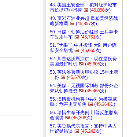
48. 美国土安全部：拟对庇护城市
市长提犯罪指控
🖼️
(
46,098
次)
49. 页岩石油业兴起 重塑美经济战
略新格局
🖼️
(
45,897
次)
50. 日媒：朝鲜油价猛涨 士兵弃卡
车改用牛车
🖼️
(
45,761
次)
51. "苹果"向中共投降 大陆用户隐
私安全堪忧
🖼️
(
45,665
次)
52. 川普达沃斯演讲：现在是投资
美国最好时机
🖼️
(
45,605
次)
53. 英法签署新边境协议 15年来第
一份
🖼️
(
45,570
次)
54. 美媒：无视国际制裁 部份外企
未从朝鲜撤资
🖼️
(
45,465
次)
55. 澳情报机构将中共列为极端威
胁：危害史无前例
🖼️
(
45,364
次)
56. 珍惜生命开先例 川普反堕胎集
会演讲
🖼️
(
45,308
次)
57. 美贸易代表报告：支持中共入
世贸是错误
🖼️
(
45,242
次)