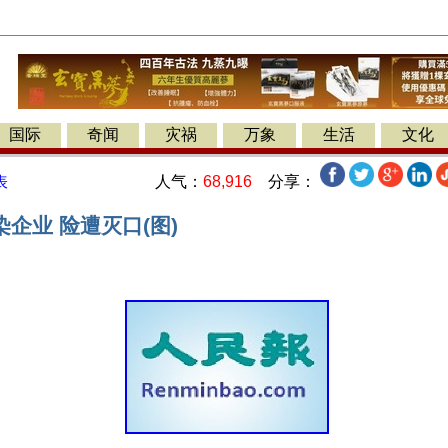
国际
奇闻
灾祸
万象
生活
文化
人气：
68,916
分享：
表
企业 险遭灭口(图)