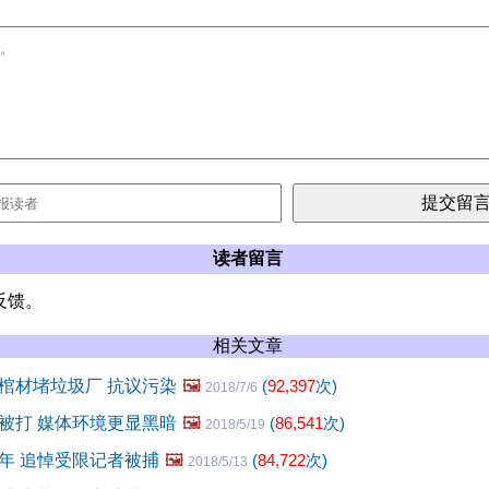
读者留言
反馈。
相关文章
棺材堵垃圾厂 抗议污染
🖼️
(
92,397
次)
2018/7/6
被打 媒体环境更显黑暗
🖼️
(
86,541
次)
2018/5/19
年 追悼受限记者被捕
🖼️
(
84,722
次)
2018/5/13