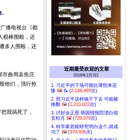
西广播电视台《都
人棍棒围殴，还
遭多人围殴，还
近期最受欢迎的文章
郸市曲周县焦庄
2018年2月3日
殴他们，强行抢
1. 习近平的下场可能比薄熙来还
惨
🖼️
📝 (
2,138,469
次)
2. 照习近平这样疯干下去 可能被
推翻
🖼️
(
1,210,022
次)
“把我搞死了，
3. 讨好金正恩 韩国情报院漂白假
玄松月
🖼️
(
729,379
次)
4. 科学家若能研究明白这个,就成
功了
🖼️
(
370,936
次)