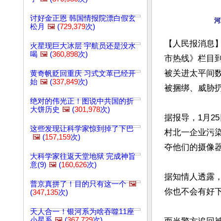
讨好金正恩 韩国情报院漂白假玄
松月
🖼️
(
729,379
次)
【人民报消息】
火星现巨大冰层 宇航员还是没水
喝
🖼️
(
360,898
次)
市热线》栏目
被关进太平间
黄奇帆贬回重庆 习式文革已经开
始
🖼️
(
337,849
次)
被捆绑、威胁扔
绝对的伟光正！图说中共国的折
大饼历史
🖼️
(
301,978
次)
据报导，1月2
这些发现让科学家惊到掉了下巴
村北一企业污
🖼️
(
157,159
次)
夺他们的摄像器
大科学家往返天堂地狱 完成神旨
意(9)
🖼️
(
160,626
次)
据知情人透露
普京真拼了！目的只有这一个
🖼️
你也不会有好下
(
347,135
次)
天人合一！银河系为啥吞噬11座
小星系
🖼️
(
367,729
次)