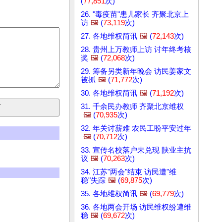
(
77,851
次)
26. "毒疫苗"患儿家长 齐聚北京上
访
🖼️
(
73,119
次)
27. 各地维权简讯
🖼️
(
72,143
次)
28. 贵州上万教师上访 讨年终考核
奖
🖼️
(
72,068
次)
29. 筹备另类新年晚会 访民姜家文
被抓
🖼️
(
71,772
次)
30. 各地维权简讯
🖼️
(
71,192
次)
31. 千余民办教师 齐聚北京维权
🖼️
(
70,935
次)
32. 年关讨薪难 农民工盼平安过年
🖼️
(
70,712
次)
33. 宣传名校落户未兑现 陕业主抗
议
🖼️
(
70,263
次)
34. 江苏"两会"结束 访民遭"维
稳"失踪
🖼️
(
69,875
次)
35. 各地维权简讯
🖼️
(
69,779
次)
36. 各地两会开场 访民维权纷遭维
稳
🖼️
(
69,672
次)