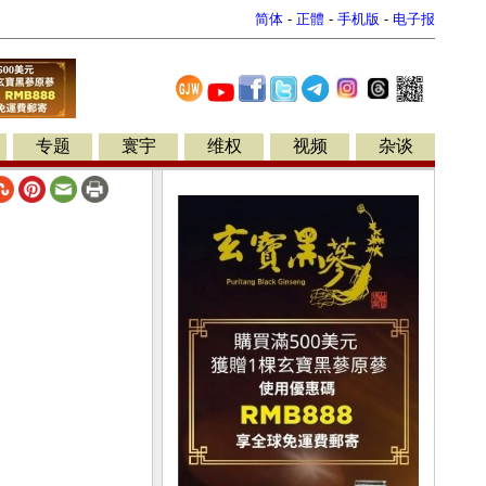
简体
-
正體
-
手机版
-
电子报
专题
寰宇
维权
视频
杂谈