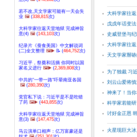
若不改,天文学家可能有一天会失
大科学家往返天
业
🖼️
(
338,815
次)
戊戌年话变法
大科学家往返天堂地狱 完成神旨
意(4)
🖼️
(
143,103
次)
史威登堡与纪
大科学家往返天
纪录片《蚕食美国》中文解说词
(二)全文整理
🖼️▶️
📝 (
464,752
次)
天文学家掰哧
习近平，祭奠和活摘 你同时以国
家名义进行
🖼️▶️
(
2,369,808
次)
为了独裁 习
中共的"一带一路"吓晕南亚各国
刘云山爱将慎
🖼️
(
280,390
次)
神来了！当你
党官私下说：习近平是不是吃错
了药
🖼️▶️
(
443,855
次)
科学家若能研
讨好金正恩 
大科学家往返天堂地狱 完成神旨
意(3)
🖼️
(
147,475
次)
火星现巨大冰
马云演单口相声：亿万富豪还是
奴才
🖼️
(
251,301
次)