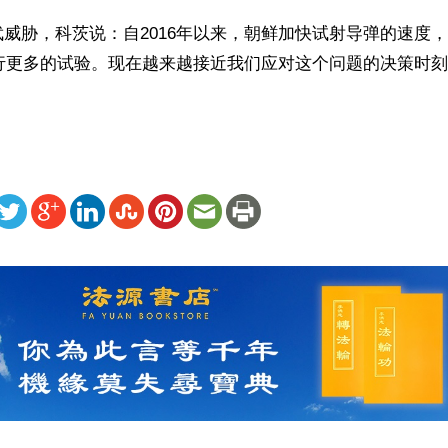
威胁，科茨说：自2016年以来，朝鲜加快试射导弹的速度
进行更多的试验。现在越来越接近我们应对这个问题的决策时
ww.renminbao.com/rmb/articles/2018/2/17/66908.html