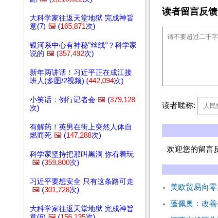
读者留言反馈
大科学家往返天堂地狱 完成神旨
意(7)
🖼️
(
165,871
次)
银河系中心有神秘"丝线"？科学家
说的
🖼️
(
357,492
次)
新年两讲话！习近平正在成江接
班人(多图/2视频) (
442,094
次)
小笑话：例行记者会
🖼️
(
379,128
读者暱称:
次)
有解药！英男在街上突然人体自
燃而死
🖼️
(
147,288
次)
欢迎您的留言
科学家坚持把那叫黑洞 你看着玩
🖼️
(
359,800
次)
习近平要想安全 只有这条路可走
美欧贸易向零
🖼️
(
301,728
次)
蓬佩奥：改善
大科学家往返天堂地狱 完成神旨
意(6)
🖼️
(
156,135
次)