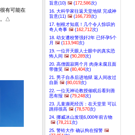
旨意(10)
🖼️
(
172,586
次)
，很有可能在
16. 大科学家往返天堂地狱 完成神
旨意(11)
🖼️
(
166,739
次)
刻。△
17. 刨根才知底！几个令人惊叹的
奇人奇事
🖼️
(
162,712
次)
18. 幼女遭校警强奸2年 已怀孕5个
月
🖼️
(
113,940
次)
19. 一位开天眼人士眼中的真实恐
怖人间
🖼️
(
90,289
次)
20. 高僧圆寂两个月 肉身未腐且面
带微笑
🖼️
(
80,404
次)
21. 男子自杀后进地狱 返人间改过
自新
🖼️
(
80,019
次)
22. 一位无神论教授催眠后看到善
恶有报
🖼️
(
79,248
次)
23. 儿童濒死经历：在天堂里 可以
跳得很高
🖼️
(
78,570
次)
24. 挪威冰山发现6,000年前古物
🖼️
(
78,211
次)
25. 警铃大作 确认狗在报警
🖼️