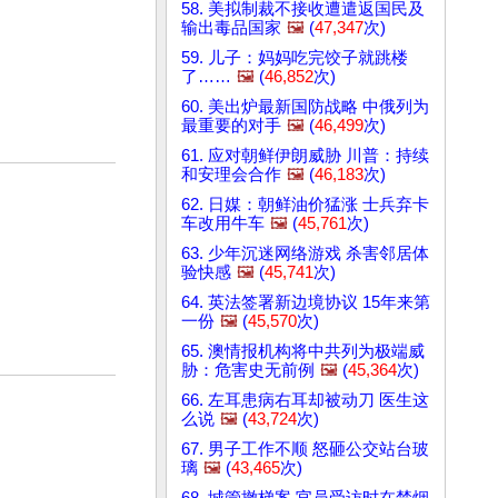
58. 美拟制裁不接收遭遣返国民及
输出毒品国家
🖼️
(
47,347
次)
59. 儿子：妈妈吃完饺子就跳楼
了……
🖼️
(
46,852
次)
60. 美出炉最新国防战略 中俄列为
最重要的对手
🖼️
(
46,499
次)
61. 应对朝鲜伊朗威胁 川普：持续
和安理会合作
🖼️
(
46,183
次)
62. 日媒：朝鲜油价猛涨 士兵弃卡
车改用牛车
🖼️
(
45,761
次)
63. 少年沉迷网络游戏 杀害邻居体
验快感
🖼️
(
45,741
次)
64. 英法签署新边境协议 15年来第
一份
🖼️
(
45,570
次)
65. 澳情报机构将中共列为极端威
胁：危害史无前例
🖼️
(
45,364
次)
66. 左耳患病右耳却被动刀 医生这
么说
🖼️
(
43,724
次)
67. 男子工作不顺 怒砸公交站台玻
璃
🖼️
(
43,465
次)
68. 城管撤梯案 官员受访时在禁烟