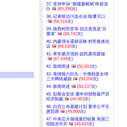
37. 坚持申诉 "新疆聂树斌"终获清
白
🖼️
(
69,398
次)
38. 记者暗访污染企业 险遭灭口
🖼️
(
68,916
次)
39. 陕西村民苦等 回迁房竟是"豆
腐渣"
🖼️
(
68,742
次)
40. 内蒙强令退耕还林 村民集体抗
议
🖼️
(
68,100
次)
41. 寒冬腊月强拆 皖民露宿废墟
🖼️
(
67,934
次)
42. 新闻简述
🖼️
(
50,503
次)
43. 美情报六巨头：中俄朝是全球
三大网络威胁
🖼️
(
50,256
次)
44. 新闻简述
🖼️
(
50,237
次)
45. 彭斯会安倍 重申对朝祭最严厉
经济制裁
🖼️
(
49,983
次)
46. 白宫公布基建计划 要求公平互
惠贸易
🖼️
(
49,800
次)
47. 中美芯片领域激烈较量 美国三
招阻击中共
🖼️
(
49,633
次)