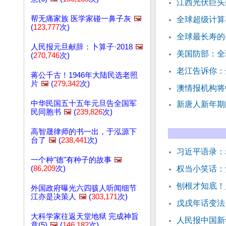
江西光伏巨头
帮无痛家族 医学家碰一鼻子灰
🖼️
全球超级计算
(
123,777
次)
全球最长寿的
人民报元旦献辞：卜算子·2018
🖼️
美国防部：全
(
270,746
次)
老江告诉你：
蒋公千古！1946年大陆民选老照
片
🖼️
(
279,342
次)
澳情报机构将
中华民国五十五年元旦告全国军
新唐人新年期
民同胞书
🖼️
(
239,826
次)
高智晟律师的书一出，于泓源下
台了
🖼️
(
238,441
次)
习近平语录：
一个种"德"有种子的故事
🖼️
(
86,209
次)
权当小笑话：
刨根才知底！
外国政府曝光六四骇人听闻细节
江亦是决策人
🖼️
(
303,171
次)
戊戌年话变法
大科学家往返天堂地狱 完成神旨
人民报中国新
意(5)
🖼️
(
146,182
次)