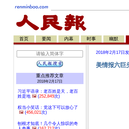
首页
要闻
内幕
时事
幽默
2018年2月17日
美情报六巨
重点推荐文章
2018年2月17日
习近平语录：老百姓是天，老百
姓是地
🖼️
(
252,849
次)
权当小笑话：党这下可以放心了
🖼️
(
456,021
次)
刨根才知底！几个令人惊叹的奇
人奇事
🖼️
(
162,712
次)