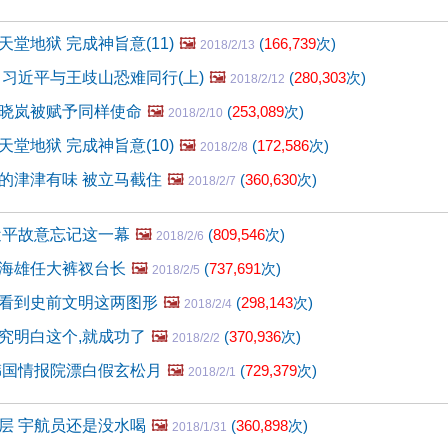
堂地狱 完成神旨意(11)
🖼️
(
166,739
次)
2018/2/13
 习近平与王歧山恐难同行(上)
🖼️
(
280,303
次)
2018/2/12
晓岚被赋予同样使命
🖼️
(
253,089
次)
2018/2/10
堂地狱 完成神旨意(10)
🖼️
(
172,586
次)
2018/2/8
的津津有味 被立马截住
🖼️
(
360,630
次)
2018/2/7
近平故意忘记这一幕
🖼️
(
809,546
次)
2018/2/6
海雄任大裤衩台长
🖼️
(
737,691
次)
2018/2/5
看到史前文明这两图形
🖼️
(
298,143
次)
2018/2/4
究明白这个,就成功了
🖼️
(
370,936
次)
2018/2/2
韩国情报院漂白假玄松月
🖼️
(
729,379
次)
2018/2/1
层 宇航员还是没水喝
🖼️
(
360,898
次)
2018/1/31