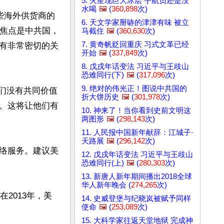
5. 火星现巨大冰层 宇航员还是没
水喝
🖼️
(
360,898
次)
某些海外供货商的
6. 天文学家掰哧的津津有味 被立
的焦点是中共国，
马截住
🖼️
(
360,630
次)
7. 黄奇帆贬回重庆 习式文革已经
有非常密切的关
开始
🖼️
(
337,849
次)
8. 戊戌年话变法 习近平与王歧山
恐难同行(下)
🖼️
(
317,096
次)
9. 绝对的伟光正！图说中共国的
我们没有共同价值
折大饼历史
🖼️
(
301,978
次)
。这将让他们有
10. 神来了！当你看到史前文明这
两图形
🖼️
(
298,143
次)
11. 人民报中国新年献辞：江城子·
天路展
🖼️
(
296,142
次)
络服务。建议美
12. 戊戌年话变法 习近平与王歧山
恐难同行(上)
🖼️
(
280,303
次)
13. 新唐人新年期间播出2018全球
华人新年晚会 (
274,265
次)
2013年，美
14. 史威登堡与纪晓岚被赋予同样
使命
🖼️
(
253,089
次)
15. 大科学家往返天堂地狱 完成神