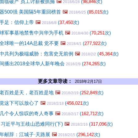
面临破产 员工讨薪被抓捕
🖼️
(
98,846
次)
2018/6/28
器500强 美国隔5年重回榜首
🖼️
(
85,015
次)
2018/6/25
手足：信仰上帝
🖼️
(
37,450
次)
2018/6/8
球军事基地禁售中兴华为手机
🖼️
(
70,251
次)
2018/4/30
全球唯一的14A总裁 党不要
🖼️
(
277,922
次)
2018/4/1
中共列为极端威胁：危害史无前例
🖼️
(
45,364
次)
2018/2/2
间播出2018全球华人新年晚会
(
274,265
次)
2018/2/9
更多文章导读：
2018年2月17日
老百姓是天，老百姓是地
🖼️
(
252,849
次)
2018/2/19
党这下可以放心了
🖼️
(
456,021
次)
2018/2/18
几个令人惊叹的奇人奇事
🖼️
(
162,712
次)
2018/2/17
 习近平与王歧山恐难同行(下)
🖼️
(
317,096
次)
2018/2/16
年献辞：江城子·天路展
🖼️
(
296,142
次)
2018/2/15