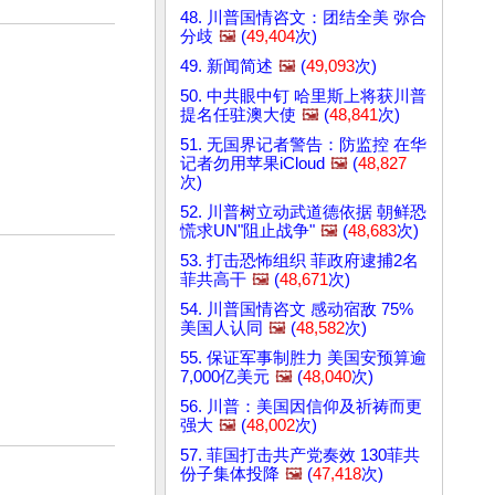
48. 川普国情咨文：团结全美 弥合
分歧
🖼️
(
49,404
次)
49. 新闻简述
🖼️
(
49,093
次)
50. 中共眼中钉 哈里斯上将获川普
提名任驻澳大使
🖼️
(
48,841
次)
51. 无国界记者警告：防监控 在华
记者勿用苹果iCloud
🖼️
(
48,827
次)
52. 川普树立动武道德依据 朝鲜恐
慌求UN"阻止战争"
🖼️
(
48,683
次)
53. 打击恐怖组织 菲政府逮捕2名
菲共高干
🖼️
(
48,671
次)
54. 川普国情咨文 感动宿敌 75%
美国人认同
🖼️
(
48,582
次)
55. 保证军事制胜力 美国安预算逾
7,000亿美元
🖼️
(
48,040
次)
56. 川普：美国因信仰及祈祷而更
强大
🖼️
(
48,002
次)
57. 菲国打击共产党奏效 130菲共
份子集体投降
🖼️
(
47,418
次)