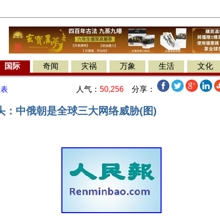
国际
奇闻
灾祸
万象
生活
文化
人气：
50,256
分享：
发表
头：中俄朝是全球三大网络威胁(图)