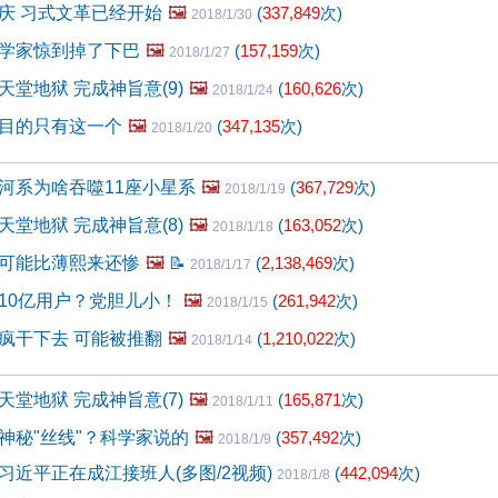
庆 习式文革已经开始
🖼️
(
337,849
次)
2018/1/30
学家惊到掉了下巴
🖼️
(
157,159
次)
2018/1/27
堂地狱 完成神旨意(9)
🖼️
(
160,626
次)
2018/1/24
目的只有这一个
🖼️
(
347,135
次)
2018/1/20
河系为啥吞噬11座小星系
🖼️
(
367,729
次)
2018/1/19
堂地狱 完成神旨意(8)
🖼️
(
163,052
次)
2018/1/18
可能比薄熙来还惨
🖼️
📝
(
2,138,469
次)
2018/1/17
10亿用户？党胆儿小！
🖼️
(
261,942
次)
2018/1/15
疯干下去 可能被推翻
🖼️
(
1,210,022
次)
2018/1/14
堂地狱 完成神旨意(7)
🖼️
(
165,871
次)
2018/1/11
神秘"丝线"？科学家说的
🖼️
(
357,492
次)
2018/1/9
习近平正在成江接班人(多图/2视频)
(
442,094
次)
2018/1/8