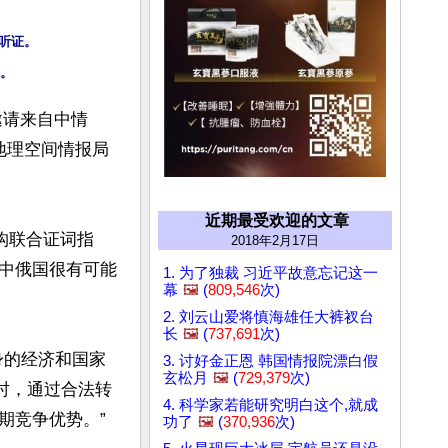
听证。

邀请来自中情
地理空间情报局
近期最受欢迎的文章
机构联合证词指
2018年2月17日
中俄国很有可能
1. 为了独裁 习近平故意忘记这一
幕
🖼️
(
809,546
次)
2. 刘云山爱将慎海雄任大裤衩台
长
🖼️
(
737,691
次)
身的经济和国家
3. 讨好金正恩 韩国情报院漂白假
玄松月
🖼️
(
729,379
次)
时，通过合法转
4. 科学家若能研究明白这个,就成
竞争优势。”

功了
🖼️
(
370,936
次)