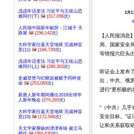
戊戌年话变法 习近平与王歧山恐
2月
难同行(下)
🖼️
(
317,096
次)
人民报中国新年献辞：江城子·天
路展
🖼️
(
296,142
次)
【人民报消息】
局、国家安全局
大科学家往返天堂地狱 完成神旨
意(11)
🖼️
(
166,739
次)
等情报六巨头
戊戌年话变法 习近平与王歧山恐
难同行(上)
🖼️
(
280,303
次)
听证会上发布了
史威登堡与纪晓岚被赋予同样使
出，中共、俄
命
🖼️
(
253,089
次)
进行“更积极的
新唐人新年期间播出2018全球华
人新年晚会 (
274,265
次)
“（中共）几
大科学家往返天堂地狱 完成神旨
安全目标。”
意(10)
🖼️
(
172,586
次)
让和关系获取研
天文学家掰哧的津津有味 被立马
截住
🖼️
(
360,630
次)