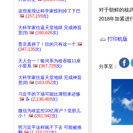
对于朝鲜的核武
这些发现让科学家惊到掉了下巴
🖼️
(
157,159
次)
2018年加紧
大科学家往返天堂地狱 完成神旨
文章网址: http://w
意(9)
🖼️
(
160,626
次)
打印机版
普京真拼了！目的只有这一个
🖼️
(
347,135
次)
天人合一！银河系为啥吞噬11座
小星系
🖼️
(
367,729
次)
分享至：
大科学家往返天堂地狱 完成神旨
意(8)
🖼️
(
163,052
次)
习近平的下场可能比薄熙来还惨
🖼️
📝 (
2,138,469
次)
微信为啥监控10亿用户？党胆儿
小！
🖼️
(
261,942
次)
照习近平这样疯干下去 可能被推
翻
🖼️
(
1,210,022
次)