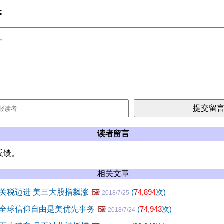
:
读者留言
反馈。
相关文章
关税迈进 美三大股指飙涨
🖼️
(
74,894
次)
2018/7/25
全球信仰自由是美优先事务
🖼️
(
74,943
次)
2018/7/24