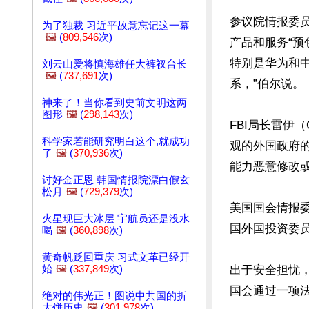
参议院情报委员
为了独裁 习近平故意忘记这一幕
🖼️
(
809,546
次)
产品和服务“预
特别是华为和
刘云山爱将慎海雄任大裤衩台长
🖼️
(
737,691
次)
系，”伯尔说。

神来了！当你看到史前文明这两
图形
🖼️
(
298,143
次)
FBI局长雷伊
科学家若能研究明白这个,就成功
观的外国政府
了
🖼️
(
370,936
次)
能力恶意修改或
讨好金正恩 韩国情报院漂白假玄
松月
🖼️
(
729,379
次)
美国国会情报
火星现巨大冰层 宇航员还是没水
国外国投资委员
喝
🖼️
(
360,898
次)
黄奇帆贬回重庆 习式文革已经开
始
🖼️
(
337,849
次)
出于安全担忧，
国会通过一项
绝对的伟光正！图说中共国的折
大饼历史
🖼️
(
301,978
次)