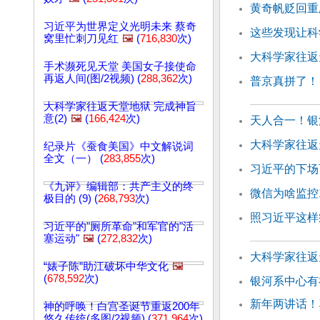
黄奇帆贬回重
习近平为世界定义光明未来 蔡奇
这些发现让科
窝里忙刺刀见红
🖼️
(
716,830
次)
大科学家往返天
手术濒死见天堂 美国女子接使命
再返人间(图/2视频) (
288,362
次)
普京真拼了！
大科学家往返天堂地狱 完成神旨
意(2)
🖼️
(
166,424
次)
天人合一！银
大科学家往返天
纪录片《蚕食美国》中文解说词
全文（一） (
283,855
次)
习近平的下场
《九评》编辑部：共产主义的终
微信为啥监控
极目的 (9) (
268,793
次)
照习近平这样
习近平的"厕所革命"和军官的"活
塞运动"
🖼️
(
272,832
次)
大科学家往返天
“婊子陈”助江破坏中华文化
🖼️
(
678,592
次)
银河系中心有
新年两讲话！
神的呼唤！白宫圣诞节重返200年
悠久传统(多图/2视频) (
371,964
次)