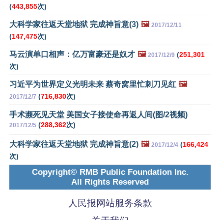
(
443,855
次)
大科学家往返天堂地狱 完成神旨意(3)
🖼️
2017/12/11
(
147,475
次)
马云演单口相声：亿万富豪还是奴才
🖼️
(
251,301
2017/12/9
次)
习近平为世界定义光明未来 蔡奇窝里忙刺刀见红
🖼️
(
716,830
次)
2017/12/7
手术濒死见天堂 美国女子接使命再返人间(图/2视频)
(
288,362
次)
2017/12/5
大科学家往返天堂地狱 完成神旨意(2)
🖼️
(
166,424
2017/12/4
次)
Copyright© RMB Public Foundation Inc.
All Rights Reserved
人民报网站服务条款