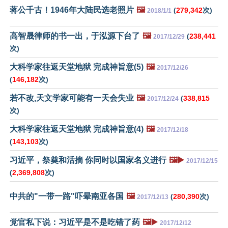
蒋公千古！1946年大陆民选老照片
🖼️
(
279,342
次)
2018/1/1
高智晟律师的书一出，于泓源下台了
🖼️
(
238,441
2017/12/29
次)
大科学家往返天堂地狱 完成神旨意(5)
🖼️
2017/12/26
(
146,182
次)
若不改,天文学家可能有一天会失业
🖼️
(
338,815
2017/12/24
次)
大科学家往返天堂地狱 完成神旨意(4)
🖼️
2017/12/18
(
143,103
次)
习近平，祭奠和活摘 你同时以国家名义进行
🖼️▶️
2017/12/15
(
2,369,808
次)
中共的"一带一路"吓晕南亚各国
🖼️
(
280,390
次)
2017/12/13
党官私下说：习近平是不是吃错了药
🖼️▶️
2017/12/12