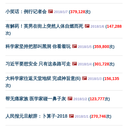
小笑话：例行记者会
🖼️
(
379,128
次)
2018/1/7
有解药！英男在街上突然人体自燃而死
🖼️
(
147,288
2018/1/6
次)
科学家坚持把那叫黑洞 你看着玩
🖼️
(
359,800
次)
2018/1/5
习近平要想安全 只有这条路可走
🖼️
(
301,728
次)
2018/1/4
大科学家往返天堂地狱 完成神旨意(6)
🖼️
(
156,135
2018/1/3
次)
帮无痛家族 医学家碰一鼻子灰
🖼️
(
123,777
次)
2018/1/2
人民报元旦献辞：卜算子·2018
🖼️
(
270,746
次)
2018/1/1