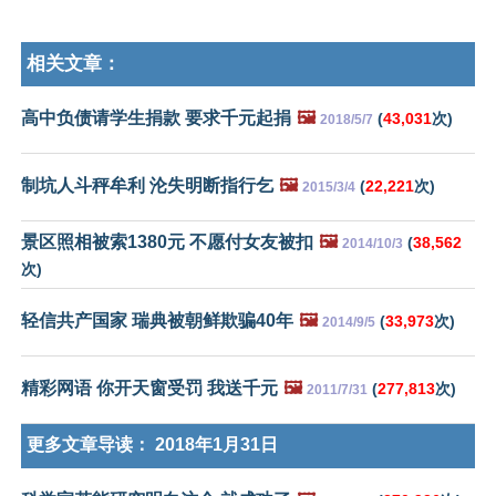
相关文章：
高中负债请学生捐款 要求千元起捐
🖼️
(
43,031
次)
2018/5/7
制坑人斗秤牟利 沦失明断指行乞
🖼️
(
22,221
次)
2015/3/4
景区照相被索1380元 不愿付女友被扣
🖼️
(
38,562
2014/10/3
次)
轻信共产国家 瑞典被朝鲜欺骗40年
🖼️
(
33,973
次)
2014/9/5
精彩网语 你开天窗受罚 我送千元
🖼️
(
277,813
次)
2011/7/31
更多文章导读：
2018年1月31日