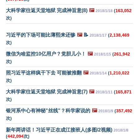
大科学家往返天堂地狱 完成神旨意(8)
🖼️
(
163,052
2018/1/18
次)
习近平的下场可能比薄熙来还惨
🖼️
📝
(
2,138,469
2018/1/17
次)
微信为啥监控10亿用户？党胆儿小！
🖼️
(
261,942
2018/1/15
次)
照习近平这样疯干下去 可能被推翻
🖼️
(
1,210,022
2018/1/14
次)
大科学家往返天堂地狱 完成神旨意(7)
🖼️
(
165,871
2018/1/11
次)
银河系中心有神秘"丝线"？科学家说的
🖼️
(
357,492
2018/1/9
次)
新年两讲话！习近平正在成江接班人(多图/2视频)
2018/1/8
(
442,094
次)