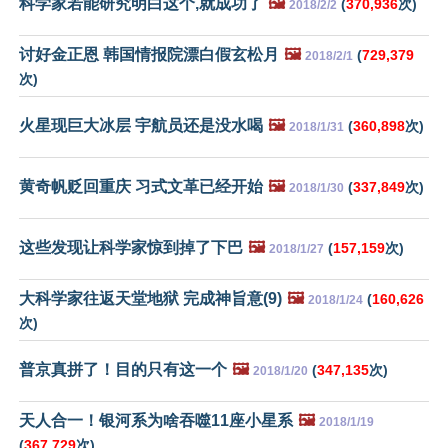
科学家若能研究明白这个,就成功了
🖼️
(
370,936
次)
2018/2/2
讨好金正恩 韩国情报院漂白假玄松月
🖼️
(
729,379
2018/2/1
次)
火星现巨大冰层 宇航员还是没水喝
🖼️
(
360,898
次)
2018/1/31
黄奇帆贬回重庆 习式文革已经开始
🖼️
(
337,849
次)
2018/1/30
这些发现让科学家惊到掉了下巴
🖼️
(
157,159
次)
2018/1/27
大科学家往返天堂地狱 完成神旨意(9)
🖼️
(
160,626
2018/1/24
次)
普京真拼了！目的只有这一个
🖼️
(
347,135
次)
2018/1/20
天人合一！银河系为啥吞噬11座小星系
🖼️
2018/1/19
(
367,729
次)