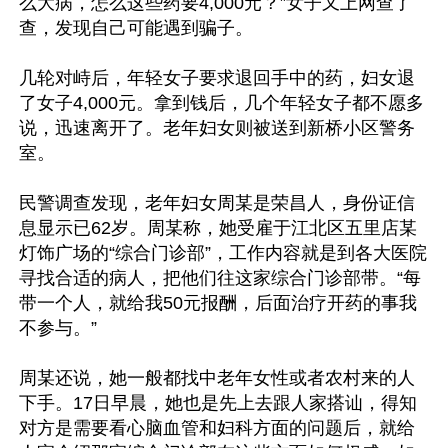
么大病，怎么这些药要4,000元？”女子又上网查了
查，发现自己可能遇到骗子。

几轮对峙后，年轻女子要求退回手中的药，妇女退
了女子4,000元。拿到钱后，几个年轻女子都不愿多
说，迅速离开了。老年妇女则被送到新桥小区警务
室。

民警调查发现，老年妇女周某是荣昌人，身份证信
息显示已62岁。周某称，她受雇于江北区五里店某
灯饰广场的“综合门诊部”，工作内容就是到各大医院
寻找合适的病人，把他们往这家综合门诊部带。“每
带一个人，就给我50元报酬，后面治疗开药的事我
不参与。”

周某还说，她一般都找中老年女性或者农村来的人
下手。17日早晨，她也是先上去跟人家搭讪，得知
对方是需要看心脑血管和妇科方面的问题后，就给