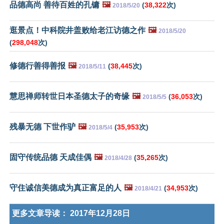
品德高尚 善待百姓的孔镛
🖼️
(
38,322
次)
2018/5/20
逛景点！中科院井盖败给老江访德之作
🖼️
2018/5/20
(
298,048
次)
修德行善得善报
🖼️
(
38,445
次)
2018/5/11
慧思禅师转世日本圣德太子的奇缘
🖼️
(
36,053
次)
2018/5/5
残暴无德 下世作驴
🖼️
(
35,953
次)
2018/5/4
固守传统品德 天成佳偶
🖼️
(
35,265
次)
2018/4/28
守住诚信美德成为真正富足的人
🖼️
(
34,953
次)
2018/4/21
更多文章导读：
2017年12月28日