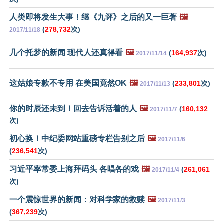
人类即将发生大事！继《九评》之后的又一巨著
🖼️
(
278,732
次)
2017/11/18
几个托梦的新闻 现代人还真得看
🖼️
(
164,937
次)
2017/11/14
这姑娘专款不专用 在美国竟然OK
🖼️
(
233,801
次)
2017/11/13
你的时辰还未到！回去告诉活着的人
🖼️
(
160,132
2017/11/7
次)
初心换！中纪委网站重磅专栏告别之后
🖼️
2017/11/6
(
236,541
次)
习近平率常委上海拜码头 各唱各的戏
🖼️
(
261,061
2017/11/4
次)
一个震惊世界的新闻：对科学家的救赎
🖼️
2017/11/3
(
367,239
次)