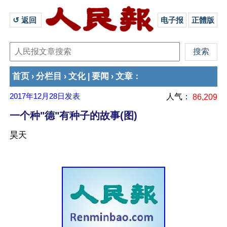
↺ 返回 
电子报
正體版
首页
分栏目
文化
要闻
文章
›
›
|
›
：
2017年12月28日
发表
人气：
86,209
一个种"德"有种子的故事(图)
昊天