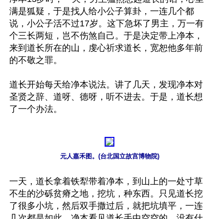
满是狐疑，于是找人给小公子算卦，一连几个都
说，小公子活不过17岁。这下急坏了男主，万一有
个三长两短，岂不伤煞自己。于是决定带上净本，
来到道长所在的山，虔心祈求道长，宽恕他多年前
的不敬之罪。

道长开始每天给净本说法。讲了几天，发现净本对
圣贤之辞、道呀、德呀，听不进去。于是，道长想
了一个办法。

元人嘉禾图。(台北国立故宫博物院)
一天，道长拿着铁犁带着净本，到山上的一处寸草
不生的沙砾贫瘠之地，挖坑，种东西。只见道长挖
了很多小坑，然后双手撒过后，就把坑填平，一连
几次都是如此。净本看见道长手中空空的，没有什