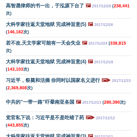
高智晟律师的书一出，于泓源下台了
🖼️
(
238,441
2017/12/29
次)
大科学家往返天堂地狱 完成神旨意(5)
🖼️
2017/12/26
(
146,182
次)
若不改,天文学家可能有一天会失业
🖼️
(
338,815
2017/12/24
次)
大科学家往返天堂地狱 完成神旨意(4)
🖼️
2017/12/18
(
143,103
次)
习近平，祭奠和活摘 你同时以国家名义进行
🖼️▶️
2017/12/15
(
2,369,808
次)
中共的"一带一路"吓晕南亚各国
🖼️
(
280,390
次)
2017/12/13
党官私下说：习近平是不是吃错了药
🖼️▶️
2017/12/12
(
443,855
次)
大科学家往返天堂地狱 完成神旨意(3)
🖼️
2017/12/11