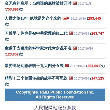
金无怠的启示：当间谍的底牌被掀开时
🖼️
2017/11/1
(
753,896
次)
人世之旅18年 他就是为这个来的
🖼️▶️
(
293,445
2017/10/30
次)
习近平，你也是被中共蒙蔽的红二代
🖼️
(
263,747
2017/10/29
次)
拿猴子当祖宗的科学家对此肯定说不准
🖼️
2017/10/26
(
123,652
次)
常委出场动态表明十九大四分五裂
🖼️
(
264,001
次)
2017/10/25
精彩！三个轮回转生的故事不可思议
🖼️
(
147,125
2017/10/20
次)
Copyright© RMB Public Foundation Inc.
All Rights Reserved
人民报网站服务条款