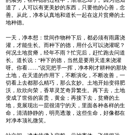
道了，人可以有更美妙的东西，只要他的心善，念
善。从此，净本认真地和道长一起在这片贫瘠的土
地种德。

一天，净本想：世间作物种下后，都必须有雨露浇
灌，才能生长。而种下的德，用什么可以浇灌呢？
何况土地贫瘠，经年不雨？忙完后，赶忙跑去问道
长。道长说：“种下的德，当然是要用天道来浇灌
呀。你看……”说完把手一挥，净本刚才耕种的那块
土地，在天道的作用下，不断演化，不断改善，一
切看上去都那么精巧，那么玄妙。土地开始变得肥
沃，欣欣向荣，香草灵芝奇异繁生。再下去，土地
变成了世俗的富贵，黄金；再接下去，贫瘠的土
地，竟展现出一层很清宁的天，里面各种各样的生
命，清清静静的，明亮透澈，这些生命，好像都在
对净本顶礼微笑。
