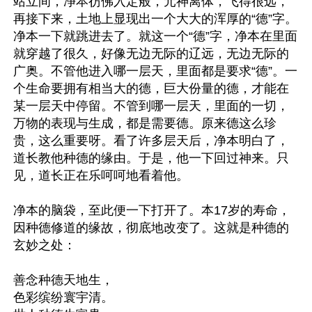
站立间，净本彷佛入定般，元神离体，飞得很远，
再接下来，土地上显现出一个大大的浑厚的“德”字。
净本一下就跳进去了。就这一个“德”字，净本在里面
就穿越了很久，好像无边无际的辽远，无边无际的
广奥。不管他进入哪一层天，里面都是要求“德”。一
个生命要拥有相当大的德，巨大份量的德，才能在
某一层天中停留。不管到哪一层天，里面的一切，
万物的表现与生成，都是需要德。原来德这么珍
贵，这么重要呀。看了许多层天后，净本明白了，
道长教他种德的缘由。于是，他一下回过神来。只
见，道长正在乐呵呵地看着他。

净本的脑袋，至此便一下打开了。本17岁的寿命，
因种德修道的缘故，彻底地改变了。这就是种德的
玄妙之处：

善念种德天地生，

色彩缤纷寰宇清。
