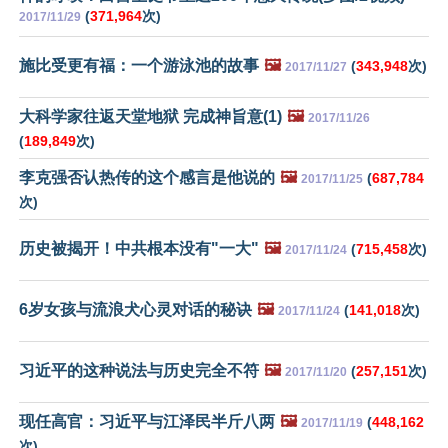
(
371,964
次)
2017/11/29
施比受更有福：一个游泳池的故事
🖼️
(
343,948
次)
2017/11/27
大科学家往返天堂地狱 完成神旨意(1)
🖼️
2017/11/26
(
189,849
次)
李克强否认热传的这个感言是他说的
🖼️
(
687,784
2017/11/25
次)
历史被揭开！中共根本没有"一大"
🖼️
(
715,458
次)
2017/11/24
6岁女孩与流浪犬心灵对话的秘诀
🖼️
(
141,018
次)
2017/11/24
习近平的这种说法与历史完全不符
🖼️
(
257,151
次)
2017/11/20
现任高官：习近平与江泽民半斤八两
🖼️
(
448,162
2017/11/19
次)