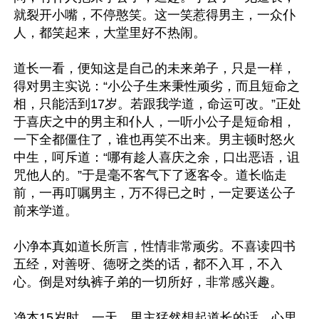
就裂开小嘴，不停憨笑。这一笑惹得男主，一众仆
人，都笑起来，大堂里好不热闹。

道长一看，便知这是自己的未来弟子，只是一样，
得对男主实说：“小公子生来秉性顽劣，而且短命之
相，只能活到17岁。若跟我学道，命运可改。”正处
于喜庆之中的男主和仆人，一听小公子是短命相，
一下全都僵住了，谁也再笑不出来。男主顿时怒火
中生，呵斥道：“哪有趁人喜庆之余，口出恶语，诅
咒他人的。”于是毫不客气下了逐客令。道长临走
前，一再叮嘱男主，万不得已之时，一定要送公子
前来学道。

小净本真如道长所言，性情非常顽劣。不喜读四书
五经，对善呀、德呀之类的话，都不入耳，不入
心。倒是对纨裤子弟的一切所好，非常感兴趣。

净本15岁时，一天，男主猛然想起道长的话，心里