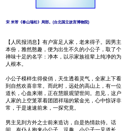
宋 米芾《春山瑞松》局部。(台北国立故宫博物院)
【人民报消息】有户富足人家，老来得子。因男主
本份，雅然憨趣，便为出生不久的小公子，取了个
禅味十足的名字：净本，以示家族祖辈上纯净的为
人根本。

小公子模样生得俊俏，天生透着灵气，全家上下看
到自然欢喜非常。而此时，远处的高山上，有一位
道长，心血来潮，正在慧眼观望世间。忽见，这户
人家的上空笼罩着团团祥瑞的紫金光，心中惊讶非
常，于是速速前来，一探究竟。

男主见到方外之士前来造访，自是热情款待。话
间，有仆人抱来小公子，逗趣。小公子一见道长，