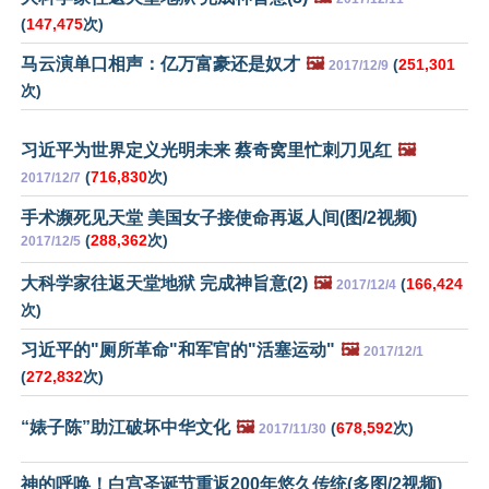
(
147,475
次)
马云演单口相声：亿万富豪还是奴才
🖼️
(
251,301
2017/12/9
次)
习近平为世界定义光明未来 蔡奇窝里忙刺刀见红
🖼️
(
716,830
次)
2017/12/7
手术濒死见天堂 美国女子接使命再返人间(图/2视频)
(
288,362
次)
2017/12/5
大科学家往返天堂地狱 完成神旨意(2)
🖼️
(
166,424
2017/12/4
次)
习近平的"厕所革命"和军官的"活塞运动"
🖼️
2017/12/1
(
272,832
次)
“婊子陈”助江破坏中华文化
🖼️
(
678,592
次)
2017/11/30
神的呼唤！白宫圣诞节重返200年悠久传统(多图/2视频)