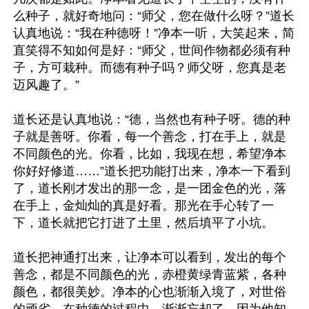
么种子，就好奇地问：“师父，您在做什么呀？”道长
认真地说：“我在种德呀！”净本一听，大笑起来，简
直笑得不知如何是好：“师父，世间作物都必须有种
子，方可栽种。而德有种子吗？师父呀，您真是老
迈风趣了。”

道长还是认真地说：“德，当然也有种子呀。德的种
子就是善呀。你看，每一个善念，打在手上，就是
不同颜色的光。你看，比如，我现在想，希望净本
你好好修道……”道长把功能打出来，净本一下看到
了，道长刚才发出的那一念，是一团金色的光，落
在手上，金灿灿的真是好看。那光在手心转了一
下，道长就把它打进了土里，然后填平了小坑。

道长把神通打出来，让净本可以看到，发出的每个
善念，都是不同颜色的光，赤橙黄绿青蓝紫，各种
颜色，都很美妙。净本的心也渐渐入境了，对世俗
的顽劣，在种德的过程中，渐渐忘却了。因为他知