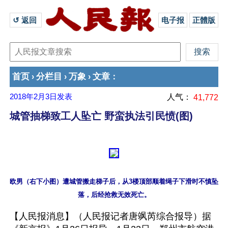
↺ 返回 
电子报
正體版
首页
分栏目
万象
文章
›
›
›
：
2018年2月3日
发表
人气：
41,772
城管抽梯致工人坠亡 野蛮执法引民愤(图)
欧男（右下小图）遭城管搬走梯子后，从3楼顶部顺着绳子下滑时不慎坠
【人民报消息】（人民报记者唐飒芮综合报导）据