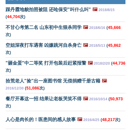
踩丹霞地貌拍照被阻 还呛保安"叫什么叫"
🖼️
2018/8/15
(
44,704
次)
不甘心考第二名 山东初中生狠杀同学
🖼️
(
45,666
2018/6/16
次)
空姐深夜打车遇害 凶嫌跳河自杀身亡
🖼️
(
45,862
2018/5/13
次)
"砸金蛋"中二等奖 打开包装后赶紧报警
🖼️
(
44,736
2018/2/20
次)
拾荒老人"捡"出一座图书馆 无偿捐赠千册古籍
🖼️
(
51,086
次)
2016/12/30
餐厅开幕这一招 结果让老板哭笑不得
🖼️
(
50,973
2016/10/14
次)
人心是肉长的！医患间的感人故事
🖼️
(
48,217
次)
2016/4/25