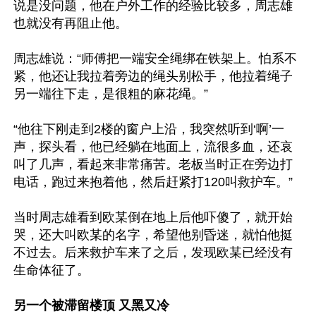
说是没问题，他在户外工作的经验比较多，周志雄
也就没有再阻止他。

周志雄说：“师傅把一端安全绳绑在铁架上。怕系不
紧，他还让我拉着旁边的绳头别松手，他拉着绳子
另一端往下走，是很粗的麻花绳。”

“他往下刚走到2楼的窗户上沿，我突然听到‘啊’一
声，探头看，他已经躺在地面上，流很多血，还哀
叫了几声，看起来非常痛苦。老板当时正在旁边打
电话，跑过来抱着他，然后赶紧打120叫救护车。”

当时周志雄看到欧某倒在地上后他吓傻了，就开始
哭，还大叫欧某的名字，希望他别昏迷，就怕他挺
不过去。后来救护车来了之后，发现欧某已经没有
生命体征了。

另一个被滞留楼顶 又黑又冷