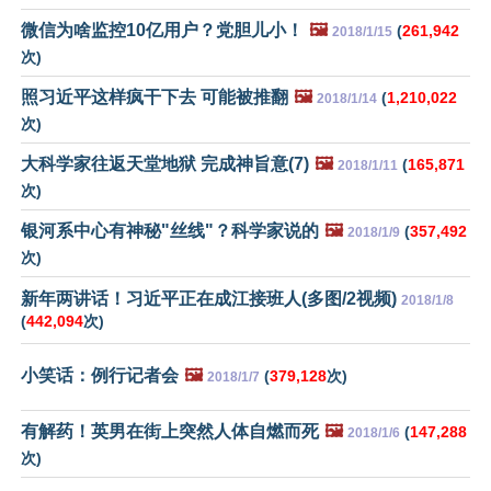
微信为啥监控10亿用户？党胆儿小！
🖼️
(
261,942
2018/1/15
次)
照习近平这样疯干下去 可能被推翻
🖼️
(
1,210,022
2018/1/14
次)
大科学家往返天堂地狱 完成神旨意(7)
🖼️
(
165,871
2018/1/11
次)
银河系中心有神秘"丝线"？科学家说的
🖼️
(
357,492
2018/1/9
次)
新年两讲话！习近平正在成江接班人(多图/2视频)
2018/1/8
(
442,094
次)
小笑话：例行记者会
🖼️
(
379,128
次)
2018/1/7
有解药！英男在街上突然人体自燃而死
🖼️
(
147,288
2018/1/6
次)