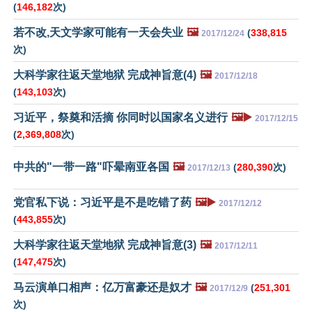
(
146,182
次)
若不改,天文学家可能有一天会失业
🖼️
(
338,815
2017/12/24
次)
大科学家往返天堂地狱 完成神旨意(4)
🖼️
2017/12/18
(
143,103
次)
习近平，祭奠和活摘 你同时以国家名义进行
🖼️▶️
2017/12/15
(
2,369,808
次)
中共的"一带一路"吓晕南亚各国
🖼️
(
280,390
次)
2017/12/13
党官私下说：习近平是不是吃错了药
🖼️▶️
2017/12/12
(
443,855
次)
大科学家往返天堂地狱 完成神旨意(3)
🖼️
2017/12/11
(
147,475
次)
马云演单口相声：亿万富豪还是奴才
🖼️
(
251,301
2017/12/9
次)