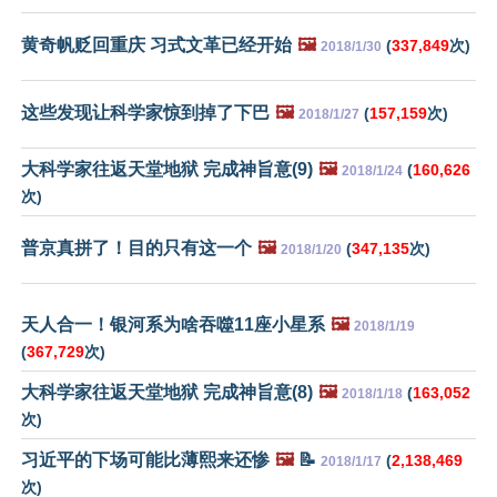
黄奇帆贬回重庆 习式文革已经开始
🖼️
(
337,849
次)
2018/1/30
这些发现让科学家惊到掉了下巴
🖼️
(
157,159
次)
2018/1/27
大科学家往返天堂地狱 完成神旨意(9)
🖼️
(
160,626
2018/1/24
次)
普京真拼了！目的只有这一个
🖼️
(
347,135
次)
2018/1/20
天人合一！银河系为啥吞噬11座小星系
🖼️
2018/1/19
(
367,729
次)
大科学家往返天堂地狱 完成神旨意(8)
🖼️
(
163,052
2018/1/18
次)
习近平的下场可能比薄熙来还惨
🖼️
📝
(
2,138,469
2018/1/17
次)