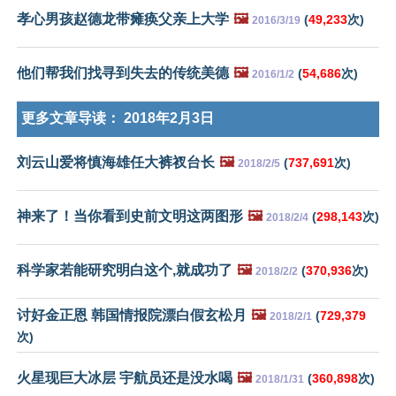
孝心男孩赵德龙带瘫痪父亲上大学
🖼️
(
49,233
次)
2016/3/19
他们帮我们找寻到失去的传统美德
🖼️
(
54,686
次)
2016/1/2
更多文章导读：
2018年2月3日
刘云山爱将慎海雄任大裤衩台长
🖼️
(
737,691
次)
2018/2/5
神来了！当你看到史前文明这两图形
🖼️
(
298,143
次)
2018/2/4
科学家若能研究明白这个,就成功了
🖼️
(
370,936
次)
2018/2/2
讨好金正恩 韩国情报院漂白假玄松月
🖼️
(
729,379
2018/2/1
次)
火星现巨大冰层 宇航员还是没水喝
🖼️
(
360,898
次)
2018/1/31