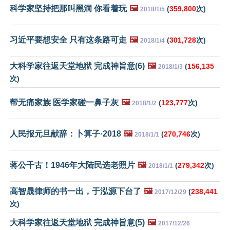
科学家坚持把那叫黑洞 你看着玩
🖼️
(
359,800
次)
2018/1/5
习近平要想安全 只有这条路可走
🖼️
(
301,728
次)
2018/1/4
大科学家往返天堂地狱 完成神旨意(6)
🖼️
(
156,135
2018/1/3
次)
帮无痛家族 医学家碰一鼻子灰
🖼️
(
123,777
次)
2018/1/2
人民报元旦献辞：卜算子·2018
🖼️
(
270,746
次)
2018/1/1
蒋公千古！1946年大陆民选老照片
🖼️
(
279,342
次)
2018/1/1
高智晟律师的书一出，于泓源下台了
🖼️
(
238,441
2017/12/29
次)
大科学家往返天堂地狱 完成神旨意(5)
🖼️
2017/12/26