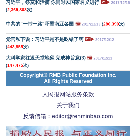
习近平，祭奠和活摘 你同时以国家名义进行
🖼️▶️
2017/12/15
(
2,369,808
次)
中共的"一带一路"吓晕南亚各国
🖼️
(
280,390
次)
2017/12/13
党官私下说：习近平是不是吃错了药
🖼️▶️
2017/12/12
(
443,855
次)
大科学家往返天堂地狱 完成神旨意(3)
🖼️
2017/12/11
(
147,475
次)
Copyright© RMB Public Foundation Inc.
All Rights Reserved
人民报网站服务条款
关于我们
反馈信箱：
editor@renminbao.com