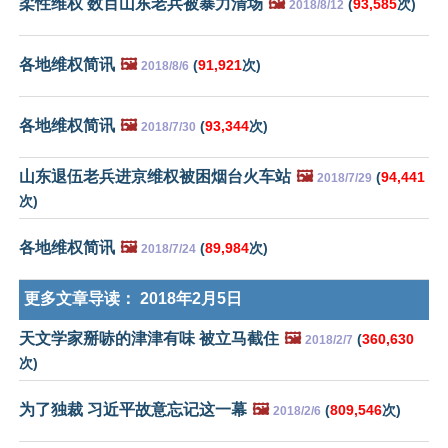
柔性维权 数百山东老兵被暴力清场
🖼️
(
93,585
次)
2018/8/12
各地维权简讯
🖼️
(
91,921
次)
2018/8/6
各地维权简讯
🖼️
(
93,344
次)
2018/7/30
山东退伍老兵进京维权被困烟台火车站
🖼️
(
94,441
2018/7/29
次)
各地维权简讯
🖼️
(
89,984
次)
2018/7/24
更多文章导读：
2018年2月5日
天文学家掰哧的津津有味 被立马截住
🖼️
(
360,630
2018/2/7
次)
为了独裁 习近平故意忘记这一幕
🖼️
(
809,546
次)
2018/2/6