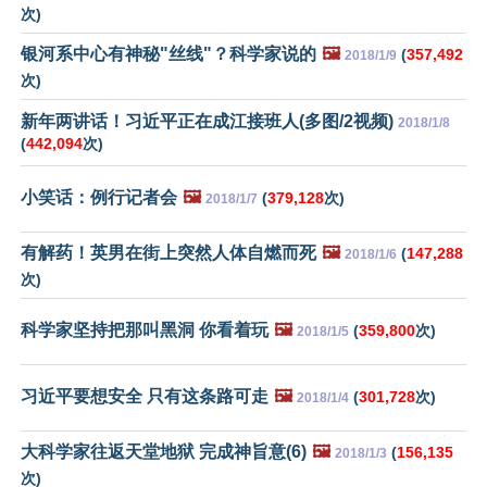
次)
银河系中心有神秘"丝线"？科学家说的
🖼️
(
357,492
2018/1/9
次)
新年两讲话！习近平正在成江接班人(多图/2视频)
2018/1/8
(
442,094
次)
小笑话：例行记者会
🖼️
(
379,128
次)
2018/1/7
有解药！英男在街上突然人体自燃而死
🖼️
(
147,288
2018/1/6
次)
科学家坚持把那叫黑洞 你看着玩
🖼️
(
359,800
次)
2018/1/5
习近平要想安全 只有这条路可走
🖼️
(
301,728
次)
2018/1/4
大科学家往返天堂地狱 完成神旨意(6)
🖼️
(
156,135
2018/1/3
次)