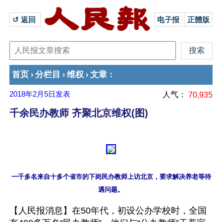
↺ 返回 
电子报
正體版
首页
分栏目
维权
文章
›
›
›
：
2018年2月5日
发表
人气：
70,935
千余民办教师 齐聚北京维权(图)
一千多名来自十多个省市的下岗民办教师上访北京，要求解决养老等待
【人民报消息】在50年代，初设公办学校时，全国