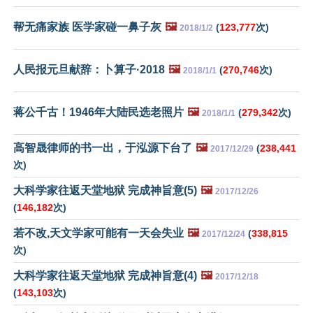
帮无痛家族 医学家碰一鼻子灰
🖼️
(
123,777
次)
2018/1/2
人民报元旦献辞：卜算子·2018
🖼️
(
270,746
次)
2018/1/1
蒋公千古！1946年大陆民选老照片
🖼️
(
279,342
次)
2018/1/1
高智晟律师的书一出，于泓源下台了
🖼️
(
238,441
2017/12/29
次)
大科学家往返天堂地狱 完成神旨意(5)
🖼️
2017/12/26
(
146,182
次)
若不改,天文学家可能有一天会失业
🖼️
(
338,815
2017/12/24
次)
大科学家往返天堂地狱 完成神旨意(4)
🖼️
2017/12/18
(
143,103
次)