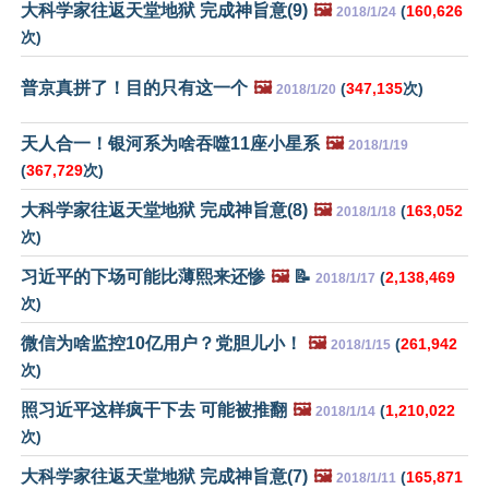
大科学家往返天堂地狱 完成神旨意(9)
🖼️
(
160,626
2018/1/24
次)
普京真拼了！目的只有这一个
🖼️
(
347,135
次)
2018/1/20
天人合一！银河系为啥吞噬11座小星系
🖼️
2018/1/19
(
367,729
次)
大科学家往返天堂地狱 完成神旨意(8)
🖼️
(
163,052
2018/1/18
次)
习近平的下场可能比薄熙来还惨
🖼️
📝
(
2,138,469
2018/1/17
次)
微信为啥监控10亿用户？党胆儿小！
🖼️
(
261,942
2018/1/15
次)
照习近平这样疯干下去 可能被推翻
🖼️
(
1,210,022
2018/1/14
次)
大科学家往返天堂地狱 完成神旨意(7)
🖼️
(
165,871
2018/1/11