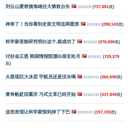
刘云山爱将慎海雄任大裤衩台长
🖼️
(
737,691
次)
2018/2/5
神来了！当你看到史前文明这两图形
🖼️
(
298,143
次)
2018/2/4
科学家若能研究明白这个,就成功了
🖼️
(
370,936
次)
2018/2/2
讨好金正恩 韩国情报院漂白假玄松月
🖼️
(
729,379
2018/2/1
次)
火星现巨大冰层 宇航员还是没水喝
🖼️
(
360,898
次)
2018/1/31
黄奇帆贬回重庆 习式文革已经开始
🖼️
(
337,849
次)
2018/1/30
这些发现让科学家惊到掉了下巴
🖼️
(
157,159
次)
2018/1/27