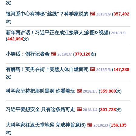
次)
银河系中心有神秘"丝线"？科学家说的
🖼️
(
357,492
2018/1/9
次)
新年两讲话！习近平正在成江接班人(多图/2视频)
2018/1/8
(
442,094
次)
小笑话：例行记者会
🖼️
(
379,128
次)
2018/1/7
有解药！英男在街上突然人体自燃而死
🖼️
(
147,288
2018/1/6
次)
科学家坚持把那叫黑洞 你看着玩
🖼️
(
359,800
次)
2018/1/5
习近平要想安全 只有这条路可走
🖼️
(
301,728
次)
2018/1/4
大科学家往返天堂地狱 完成神旨意(6)
🖼️
(
156,135
2018/1/3
次)