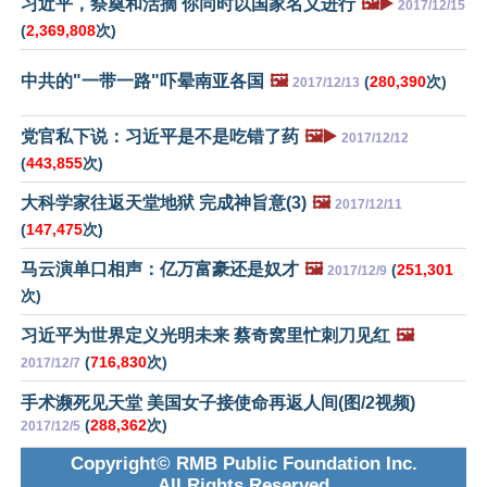
习近平，祭奠和活摘 你同时以国家名义进行
🖼️▶️
2017/12/15
(
2,369,808
次)
中共的"一带一路"吓晕南亚各国
🖼️
(
280,390
次)
2017/12/13
党官私下说：习近平是不是吃错了药
🖼️▶️
2017/12/12
(
443,855
次)
大科学家往返天堂地狱 完成神旨意(3)
🖼️
2017/12/11
(
147,475
次)
马云演单口相声：亿万富豪还是奴才
🖼️
(
251,301
2017/12/9
次)
习近平为世界定义光明未来 蔡奇窝里忙刺刀见红
🖼️
(
716,830
次)
2017/12/7
手术濒死见天堂 美国女子接使命再返人间(图/2视频)
(
288,362
次)
2017/12/5
Copyright© RMB Public Foundation Inc.
All Rights Reserved