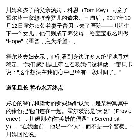
川姆和孩子的父亲汤姆．科恩（Tom Key）同意了
霍尔茨一家想收养婴儿的请求。三周后，2017年10
月12日霍尔茨带着妻子蕾贝卡去了医院——川姆生
下一个女儿，他们则成了养父母，给宝宝取名叫做
“Hope”（霍普，意为希望）。

霍尔茨夫妇表示，他们看到身边许多人绝望地寻求
稳定。“我们感到是上帝在召唤我们这样做。”蕾贝卡
说：“这个想法在我们心中已经有一段时间了。”

道阻且长 善心永无终点
好心的警官和染毒的新妈妈都认为，是某种冥冥中
的缘份把他们连在一起。霍尔茨说是“天意”（Provid
ence），川姆则称作“美妙的偶遇”（Serendipit
y）。“在我面前，他是一个‘人’，而不是一个警察。”
川姆回忆说。
