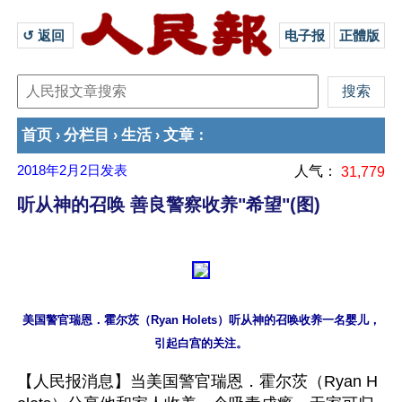
↺ 返回 
电子报
正體版
首页
分栏目
生活
文章
›
›
›
：
2018年2月2日
发表
人气：
31,779
听从神的召唤 善良警察收养"希望"(图)
美国警官瑞恩．霍尔茨（Ryan Holets）听从神的召唤收养一名婴儿，
【人民报消息】当美国警官瑞恩．霍尔茨（Ryan H