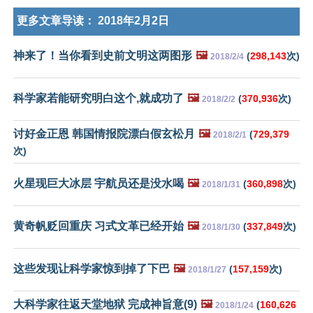
更多文章导读：
2018年2月2日
神来了！当你看到史前文明这两图形
🖼️
(
298,143
次)
2018/2/4
科学家若能研究明白这个,就成功了
🖼️
(
370,936
次)
2018/2/2
讨好金正恩 韩国情报院漂白假玄松月
🖼️
(
729,379
2018/2/1
次)
火星现巨大冰层 宇航员还是没水喝
🖼️
(
360,898
次)
2018/1/31
黄奇帆贬回重庆 习式文革已经开始
🖼️
(
337,849
次)
2018/1/30
这些发现让科学家惊到掉了下巴
🖼️
(
157,159
次)
2018/1/27
大科学家往返天堂地狱 完成神旨意(9)
🖼️
(
160,626
2018/1/24