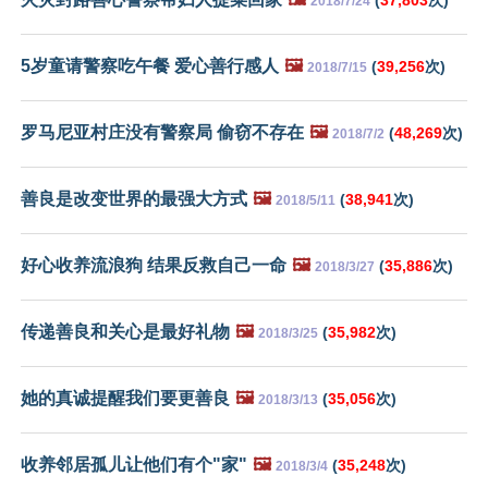
2018/7/24
5岁童请警察吃午餐 爱心善行感人
🖼️
(
39,256
次)
2018/7/15
罗马尼亚村庄没有警察局 偷窃不存在
🖼️
(
48,269
次)
2018/7/2
善良是改变世界的最强大方式
🖼️
(
38,941
次)
2018/5/11
好心收养流浪狗 结果反救自己一命
🖼️
(
35,886
次)
2018/3/27
传递善良和关心是最好礼物
🖼️
(
35,982
次)
2018/3/25
她的真诚提醒我们要更善良
🖼️
(
35,056
次)
2018/3/13
收养邻居孤儿让他们有个"家"
🖼️
(
35,248
次)
2018/3/4