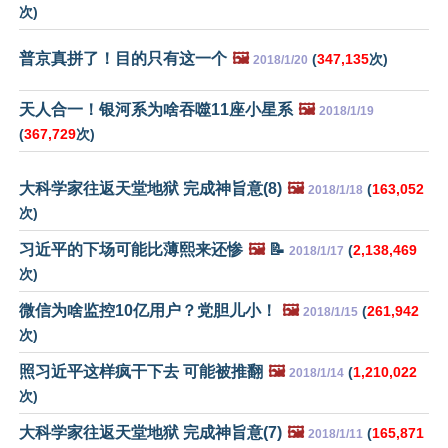
次)
普京真拼了！目的只有这一个
🖼️
(
347,135
次)
2018/1/20
天人合一！银河系为啥吞噬11座小星系
🖼️
2018/1/19
(
367,729
次)
大科学家往返天堂地狱 完成神旨意(8)
🖼️
(
163,052
2018/1/18
次)
习近平的下场可能比薄熙来还惨
🖼️
📝
(
2,138,469
2018/1/17
次)
微信为啥监控10亿用户？党胆儿小！
🖼️
(
261,942
2018/1/15
次)
照习近平这样疯干下去 可能被推翻
🖼️
(
1,210,022
2018/1/14
次)
大科学家往返天堂地狱 完成神旨意(7)
🖼️
(
165,871
2018/1/11