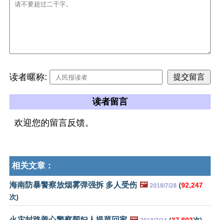
读者暱称:
读者留言
欢迎您的留言反馈。
相关文章：
海南防暴警察放烟雾弹强拆 多人受伤
🖼️
(
92,247
2018/7/28
次)
火灾封路善心警察帮妇人提菜回家
🖼️
(
37,803
次)