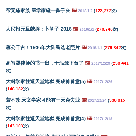
帮无痛家族 医学家碰一鼻子灰
🖼️
(
123,777
次)
2018/1/2
人民报元旦献辞：卜算子·2018
🖼️
(
270,746
次)
2018/1/1
蒋公千古！1946年大陆民选老照片
🖼️
(
279,342
次)
2018/1/1
高智晟律师的书一出，于泓源下台了
🖼️
(
238,441
2017/12/29
次)
大科学家往返天堂地狱 完成神旨意(5)
🖼️
2017/12/26
(
146,182
次)
若不改,天文学家可能有一天会失业
🖼️
(
338,815
2017/12/24
次)
大科学家往返天堂地狱 完成神旨意(4)
🖼️
2017/12/18
(
143,103
次)