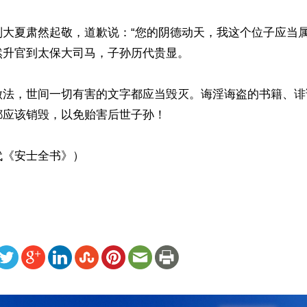
刘大夏肃然起敬，道歉说：“您的阴德动天，我这个位子应当属
升官到太保大司马，子孙历代贵显。

做法，世间一切有害的文字都应当毁灭。诲淫诲盗的书籍、诽
应该销毁，以免贻害后世子孙！

代《安士全书》）
ww.renminbao.com/rmb/articles/2014/7/7/59737.html