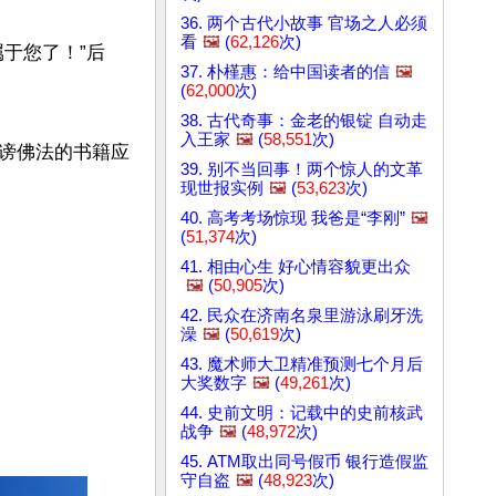
36. 两个古代小故事 官场之人必须
看
🖼️
(
62,126
次)
于您了！”后
37. 朴槿惠：给中国读者的信
🖼️
(
62,000
次)
38. 古代奇事：金老的银锭 自动走
入王家
🖼️
(
58,551
次)
谤佛法的书籍应
39. 别不当回事！两个惊人的文革
现世报实例
🖼️
(
53,623
次)
40. 高考考场惊现 我爸是“李刚”
🖼️
(
51,374
次)
41. 相由心生 好心情容貌更出众
🖼️
(
50,905
次)
42. 民众在济南名泉里游泳刷牙洗
澡
🖼️
(
50,619
次)
43. 魔术师大卫精准预测七个月后
大奖数字
🖼️
(
49,261
次)
44. 史前文明：记载中的史前核武
战争
🖼️
(
48,972
次)
45. ATM取出同号假币 银行造假监
守自盗
🖼️
(
48,923
次)