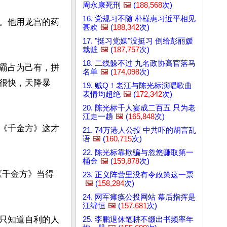
周永康死刑
🖼️
(
188,568
次)
16. 党规习不随 朴槿惠习近平相见
。他用龙宫的药
甚欢
🖼️
(
188,342
次)
17. "挺习党媒"没挺习 倒给彭丽媛
栽赃
🖼️
(
187,757
次)
18. 二线躲不过 九名政协高官落马
霸占为己有，拼
名单
🖼️
(
174,098
次)
很快，天降暴
19. 贼Q！老江与陈光标演唱歌曲
表情均超绝
🖼️
(
172,342
次)
20. 陈光标千人宴成二百五 只为老
江走一趟
🖼️
(
165,848
次)
《千金方》这才
21. 74万港人公投 中共吓的胡言乱
语
🖼️
(
160,715
次)
22. 陈光标靠欺骗与忽悠赚取第一
桶金
🖼️
(
159,878
次)
《千金方》当得
23. 正义阵营里没有令政策这一票
🖼️
(
158,284
次)
24. 网军瘫痪公投网站 幕后指挥是
江绵恒
🖼️
(
157,681
次)
只知道自利的人
25. 李鹏退休笔耕不缀出书频率年