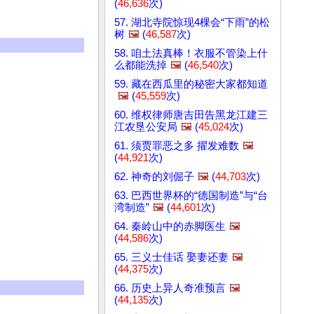
(
46,636
次)
57. 湖北寺院惊现4棵会“下雨”的松
树
🖼️
(
46,587
次)
58. 咱土法真棒！衣服不管染上什
么都能洗掉
🖼️
(
46,540
次)
59. 藏在西瓜里的秘密大家都知道
🖼️
(
45,559
次)
60. 维权律师唐吉田告黑龙江建三
江农垦公安局
🖼️
(
45,024
次)
61. 须贾罪恶之多 擢发难数
🖼️
(
44,921
次)
62. 神奇的刘倔子
🖼️
(
44,703
次)
63. 巴西世界杯的“德国制造”与“台
湾制造”
🖼️
(
44,601
次)
64. 秦岭山中的赤脚医生
🖼️
(
44,586
次)
65. 三义士佳话 娶妻还妻
🖼️
(
44,375
次)
66. 历史上异人奇准预言
🖼️
(
44,135
次)