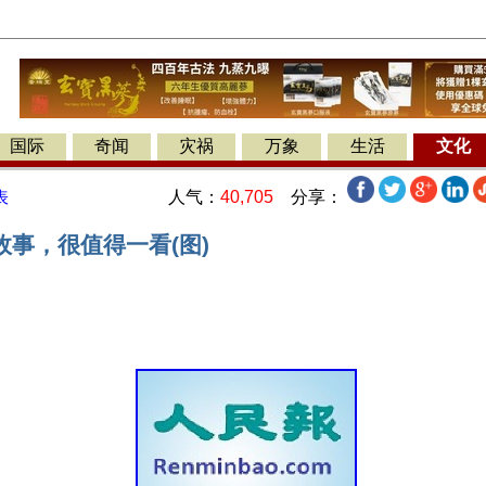
国际
奇闻
灾祸
万象
生活
文化
人气：
40,705
分享：
表
故事，很值得一看(图)