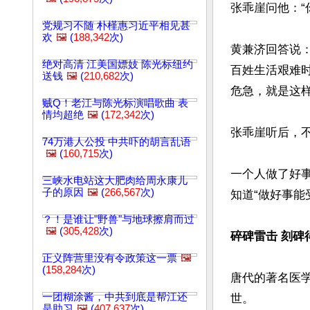
张乖崖问他：“
党规习不随 朴槿惠习近平相见甚
欢
🖼️
(
188,342
次)
黄兼济回答说
绝对高清 江美国嫖妓 陈光标纽约
百姓生活艰难
送钱
🖼️
(
210,682
次)
危急，就是这样
贼Q！老江与陈光标演唱歌曲 表
情均超绝
🖼️
(
172,342
次)
张乖崖听后，
74万港人公投 中共吓的胡言乱语
🖼️
(
160,715
次)
一个人做了好
三峡水电站这大肥肉给周永康儿
子的原因
🖼️
(
266,567
次)
知道“做好事能
？！是谁让"野兽"与地球擦肩而过
🖼️
(
305,428
次)
碎碑雷击 刻碑
正义阵营里没有令政策这一票
🖼️
(
158,284
次)
唐代的著名医
一团糊涂酱，中共到底是帮江还
世。

是助习
🖼️
(
407,637
次)