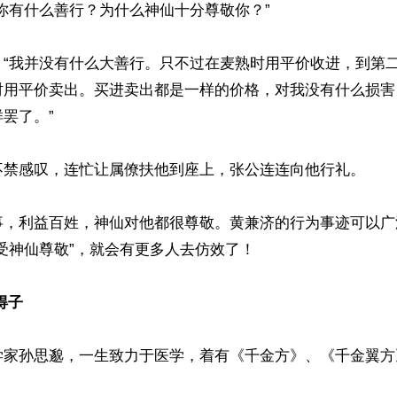
你有什么善行？为什么神仙十分尊敬你？”

：“我并没有什么大善行。只不过在麦熟时用平价收进，到第
时用平价卖出。买进卖出都是一样的价格，对我没有什么损害
罢了。”

不禁感叹，连忙让属僚扶他到座上，张公连连向他行礼。

事，利益百姓，神仙对他都很尊敬。黄兼济的行为事迹可以广
受神仙尊敬”，就会有更多人去仿效了！

得子
学家孙思邈，一生致力于医学，着有《千金方》、《千金翼方