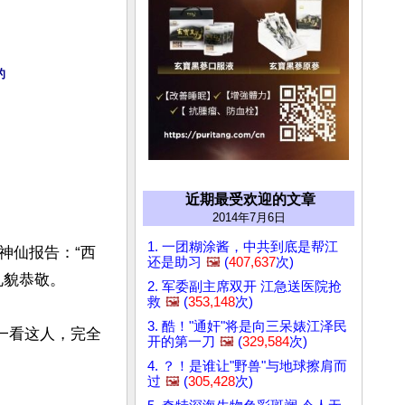


近期最受欢迎的文章
2014年7月6日
1. 一团糊涂酱，中共到底是帮江
神仙报告：“西
还是助习
🖼️
(
407,637
次)
貌恭敬。

2. 军委副主席双开 江急送医院抢
救
🖼️
(
353,148
次)
3. 酷！"通奸"将是向三呆婊江泽民
一看这人，完全
开的第一刀
🖼️
(
329,584
次)
4. ？！是谁让"野兽"与地球擦肩而
过
🖼️
(
305,428
次)