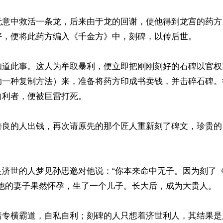
无意中救活一条龙，后来由于龙的回谢，使他得到龙宫的药方
好，便将此药方编入《千金方》中，刻碑，以传后世。

知道此事。这人为牟取暴利，便立即把刚刚刻好的石碑以官权
的一种复制方法）来，准备将药方印成书卖钱，并击碎石碑。
利者，便被巨雷打死。

善良的人出钱，再次请原先的那个匠人重新刻了碑文，珍贵的


良济世的人梦见孙思邈对他说：“你本来命中无子。因为刻了
他的妻子果然怀孕，生了一个儿子。长大后，成为大贵人。

着专横霸道，自私自利；刻碑的人只想着济世利人，其结果是