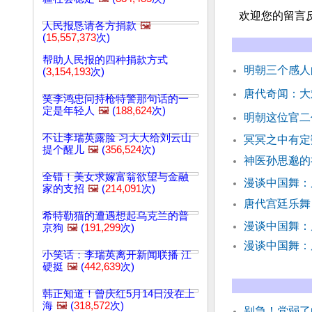
欢迎您的留言
人民报恳请各方捐款
🖼️
(
15,557,373
次)
帮助人民报的四种捐款方式
明朝三个感人
(
3,154,193
次)
唐代奇闻：大
笑李鸿忠问持枪特警那句话的一
定是年轻人
🖼️
(
188,624
次)
明朝这位官二
不让李瑞英露脸 习大大给刘云山
冥冥之中有定
提个醒儿
🖼️
(
356,524
次)
神医孙思邈的
全错！美女求嫁富翁欲望与金融
漫谈中国舞：
家的支招
🖼️
(
214,091
次)
唐代宫廷乐舞
希特勒猫的遭遇想起乌克兰的普
漫谈中国舞：
京狗
🖼️
(
191,299
次)
漫谈中国舞：
小笑话：李瑞英离开新闻联播 江
硬挺
🖼️
(
442,639
次)
韩正知道！曾庆红5月14日没在上
海
🖼️
(
318,572
次)
别急！党弱了