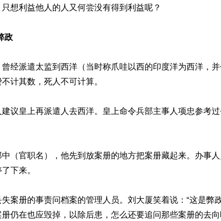
只想利益他人的人又何尝没有得到利益呢？

弊政
，曾经派遣太监到西洋（当时称爪哇以西的印度洋为西洋，并
不计其数，死人不可计算。

人建议皇上再派遣人去西洋。皇上命令兵部主事人项忠参考过
郎中（官职名），他先到放案册的地方把案册藏起来。办事人
了下来。

丢失案册的事责问档案的管理人员。刘大厦笑着说：“这是弊
册仍在也应毁掉，以除后患，怎么还要追问那些案册的去向呢