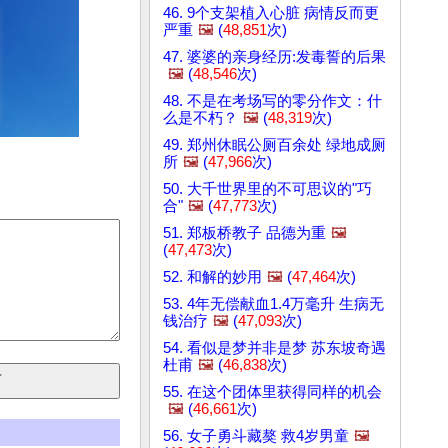
46. 9个支架植入心脏 病情反而更
严重
🖼️
(
48,851
次)
47. 婆婆的亲身经历:发毒誓的后果
🖼️
(
48,546
次)
48. 不是在考场写的零分作文：什
么是不朽？
🖼️
(
48,319
次)
49. 郑州休眠公厕百余处 绿地成厕
所
🖼️
(
47,966
次)
50. 大千世界里的不可思议的"巧
合"
🖼️
(
47,773
次)
51. 郑板桥教子 品德为重
🖼️
(
47,473
次)
52. 和解的妙用
🖼️
(
47,464
次)
53. 4年无偿献血1.4万毫升 生病无
钱治疗
🖼️
(
47,093
次)
54. 看似是梦并非是梦 苏东坡奇遇
杜甫
🖼️
(
46,838
次)
55. 在这个团体里获得同样的机会
🖼️
(
46,661
次)
56. 女子勇斗藏獒 救4岁男童
🖼️