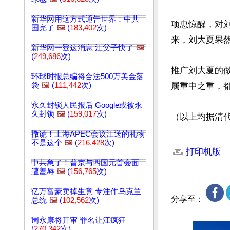
新华网用这方式通告世界：中共
项忠惊醒，对
国完了
🖼️
(
183,402
次)
来，刘大夏果然
新华网一登这消息 江父子快了
🖼️
(
249,686
次)
推广刘大夏的
环球时报总编将合法500万美金落
袋
🖼️
(
111,442
次)
属重中之重，都
永久封锁人民报后 Google或被永
久封锁
🖼️
(
159,017
次)
（以上均据清
撒谎！上海APEC会议江送的礼物
文章网址: http://w
不是这个
🖼️
(
216,428
次)
打印机版
中共急了！普京与四国元首会面
遭羞辱
🖼️
(
156,765
次)
亿万富豪卖掉生意 专注作乌克兰
分享至：
总统
🖼️
(
102,562
次)
周永康将开审 罪名让江疯狂
(
270,342
次)