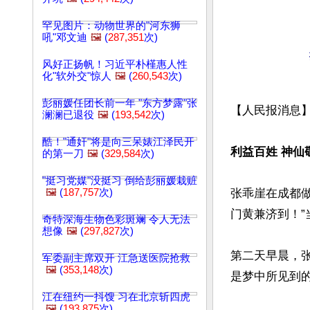
罕见图片：动物世界的"河东狮
吼"邓文迪
🖼️
(
287,351
次)
风好正扬帆！习近平朴槿惠人性
化"软外交"惊人
🖼️
(
260,543
次)
彭丽媛任团长前一年 "东方梦露"张
【人民报消息】
澜澜已退役
🖼️
(
193,542
次)
酷！"通奸"将是向三呆婊江泽民开
利益百姓 神仙
的第一刀
🖼️
(
329,584
次)
"挺习党媒"没挺习 倒给彭丽媛栽赃
🖼️
(
187,757
次)
张乖崖在成都
门黄兼济到！”
奇特深海生物色彩斑斓 令人无法
想像
🖼️
(
297,827
次)
第二天早晨，
军委副主席双开 江急送医院抢救
🖼️
(
353,148
次)
是梦中所见到的
江在纽约一抖馊 习在北京斩四虎
🖼️
(
193,875
次)