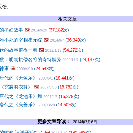
反馈。
相关文章
的孝妇故事
🖼️
(
37,182
次)
2014/9/29
难不死的宰相崔元综
🖼️
(
36,343
次)
2014/9/7
代的故事值得一看
🖼️
(
54,272
次)
2012/1/13
数：明朝抗倭名将的奇特姻缘
(
24,147
次)
2009/11/7
神事
🖼️
(
24,548
次)
2009/4/10
唐代的《天竺乐》
(
18,441
次)
2007/6/1
《霓裳羽衣舞》
🖼️
(
19,782
次)
2007/5/30
唐代之《龙池乐》舞
(
15,378
次)
2007/4/3
唐代之《庆善乐》
(
14,509
次)
2007/3/28
更多文章导读：
2014年7月6日
的时候 汪洋开始红了
🖼️
(
190,599
次)