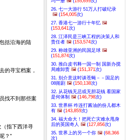
均一册
🖼️
(
155,699
次)
26. 七一大游行 51万人打破纪录
🖼️
(
154,005
次)
27. 香港七一游行十年忆
🖼️
(
153,641
次)
28. 江泽民是三峡工程的决策人和
责任者
🖼️
(
153,574
次)
包括沿海的陆
29. 称雄亚洲的民国足球
🖼️
(
151,874
次)
30. 推白皮书释一国一制 国新办搅
局难卸责
🖼️
(
151,371
次)
去的寻宝档案，
31. 别介意这时谈苍蝇－－国足的
08闹剧
🖼️
(
150,138
次)
32. 从花钱无忌或无胆花钱 看国家
是何体制
🖼️
(
146,798
次)
员找不到那些案
33. 世界杯 咋连打酱油的份儿都木
有
🖼️
(
143,859
次)
34. 福大命大！把死亡灾难永甩身
后的英国奇人
🖼️
(
127,856
次)
政（指下西洋寻
35. 世界上的另一个你
🖼️
(
68,366
？”

次)