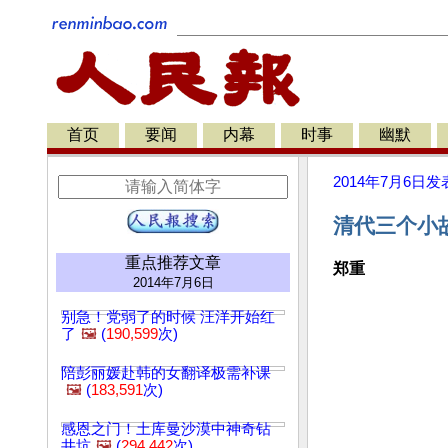
首页
要闻
内幕
时事
幽默
2014年7月6日
发
清代三个小
重点推荐文章
郑重
2014年7月6日
别急！党弱了的时候 汪洋开始红
了
🖼️
(
190,599
次)
陪彭丽媛赴韩的女翻译极需补课
🖼️
(
183,591
次)
感恩之门！土库曼沙漠中神奇钻
井坑
🖼️
(
294,442
次)