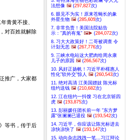
5. 奇特深海生物色彩斑斓 令人无
法想像
🖼️
(
297,827
次)
6. 眼见不为实！原来苍蝇长的象
外星生物
🖼️
(
285,609
次)
二年青黄不接、
7. 非常负责！美国法院贴告
，对百姓就解除
示："真的有鬼"
🖼️▶️
(
284,072
次)
8. 习大大政策好！二哥被调查 令
计划无恙
🖼️
(
267,776
次)
9. 三峡水电站这大肥肉给周永康
儿子的原因
🖼️
(
266,567
次)
10. 风好正扬帆！习近平朴槿惠人
性化"软外交"惊人
🖼️
(
260,543
次)
泛推广，大家都
11. 绝对高清 江美国嫖妓 陈光标
纽约送钱
🖼️
(
210,682
次)
12. 江在纽约一抖馊 习在北京斩四
虎
🖼️
(
193,875
次)
13. 彭丽媛任团长前一年 "东方梦
露"张澜澜已退役
🖼️
(
193,542
次)
14. 习近平，你应该让陈光标进去
》等书，传于后
凉快凉快了
🖼️
(
193,147
次)
15. 动向杂志跩跩一笔…习江辩论