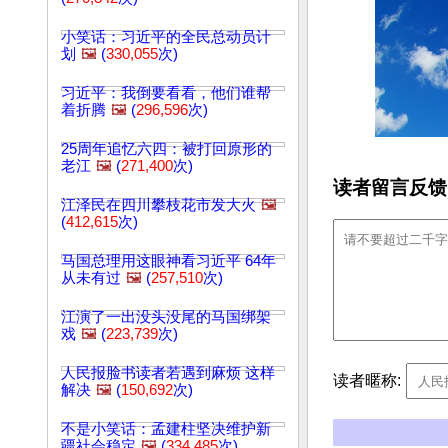
小笑话：习近平的全民总动员计
划
🖼️
(
330,055
次)
习近平：我倒要看看，他们谁帮
着折腾
🖼️
(
296,596
次)
25周年追忆六四：被打回原形的
老江
🖼️
(
271,400
次)
读者留言反馈
江泽民在四川攀枝花市发大火
🖼️
(
412,615
次)
马国总理用这眼神看习近平 64年
从未有过
🖼️
(
257,510
次)
江演了一出没头没尾的马国绑架
戏
🖼️
(
223,739
次)
人民报脸书读者若遇到麻烦 这样
读者暱称:
解决
🖼️
(
150,692
次)
不是小笑话：孟建柱坚决维护新
疆社会稳定
🖼️
(
334,485
次)