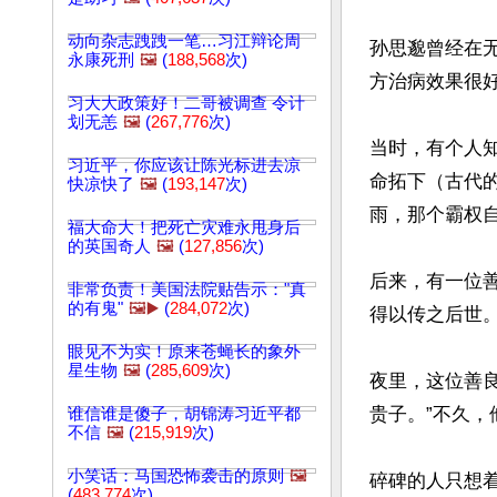
动向杂志跩跩一笔…习江辩论周
孙思邈曾经在
永康死刑
🖼️
(
188,568
次)
方治病效果很
习大大政策好！二哥被调查 令计
划无恙
🖼️
(
267,776
次)
当时，有个人
习近平，你应该让陈光标进去凉
命拓下（古代
快凉快了
🖼️
(
193,147
次)
雨，那个霸权自
福大命大！把死亡灾难永甩身后
的英国奇人
🖼️
(
127,856
次)
后来，有一位
非常负责！美国法院贴告示："真
的有鬼"
🖼️▶️
(
284,072
次)
得以传之后世。
眼见不为实！原来苍蝇长的象外
星生物
🖼️
(
285,609
次)
夜里，这位善
贵子。”不久，
谁信谁是傻子，胡锦涛习近平都
不信
🖼️
(
215,919
次)
小笑话：马国恐怖袭击的原则
🖼️
碎碑的人只想
(
483,774
次)