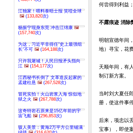
何尝得到利益；
江独家！喂料泰晤士报 笑噎全球
🖼️
(
133,820
次)
不露痕迹 消除
杨振宁现身东莞 冲击江绵康
🖼️
(
157,740
次)
明朝宣德年间
为这，习近平非得任"史上最强组
地）寻宝，花费
长"不可
🖼️
(
164,188
次)
只许我屠城！人民日报矛头指向
江
🖼️
(
154,177
次)
天顺年间，有
制订新方案。

江西秘书长倒了 文革造反起家的
孟建柱悬
🖼️
(
267,528
次)
当时刘大夏任
冒死实拍！火山岩浆入海 惊似地
狱之火
🖼️
(
267,788
次)
册，使这件事停
这奇特岩石原来是15亿年前的宇
宙飞船
🖼️
(
296,853
次)
后来，项忠以
骇人美景：黄海2万平方公里铺满
宝事），即使案
绿毯
🖼️
(
316,620
次)