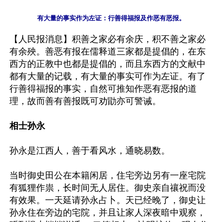
【人民报消息】积善之家必有余庆，积不善之家必
有余殃。善恶有报在儒释道三家都是提倡的，在东
西方的正教中也都是提倡的，而且东西方的文献中
都有大量的记载，有大量的事实可作为左证。有了
行善得福报的事实，自然可推知作恶有恶报的道
理，故而善有善报既可劝勖亦可警诫。

相士孙永
孙永是江西人，善于看风水，通晓易数。

当时御史田公在本籍闲居，住宅旁边另有一座宅院
有狐狸作祟，长时间无人居住。御史亲自禳祝而没
有效果。一天延请孙永占卜。天已经晚了，御史让
孙永住在旁边的宅院，并且让家人深夜暗中观察，