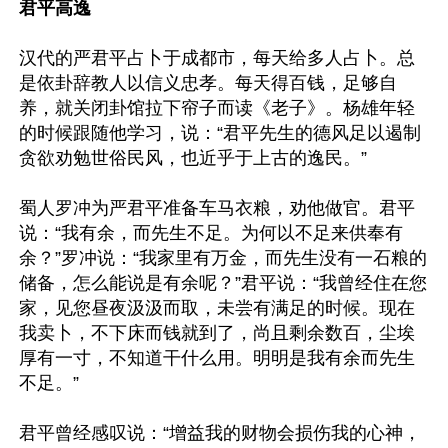
君平高逸
汉代的严君平占卜于成都市，每天给多人占卜。总
是依卦辞教人以信义忠孝。每天得百钱，足够自
养，就关闭卦馆拉下帘子而读《老子》。杨雄年轻
的时候跟随他学习，说：“君平先生的德风足以遏制
贪欲劝勉世俗民风，也近乎于上古的逸民。”

蜀人罗冲为严君平准备车马衣粮，劝他做官。君平
说：“我有余，而先生不足。为何以不足来供奉有
余？”罗冲说：“我家里有万金，而先生没有一石粮的
储备，怎么能说是有余呢？”君平说：“我曾经住在您
家，见您昼夜汲汲而取，未尝有满足的时候。现在
我卖卜，不下床而钱就到了，尚且剩余数百，尘埃
厚有一寸，不知道干什么用。明明是我有余而先生
不足。”

君平曾经感叹说：“增益我的财物会损伤我的心神，