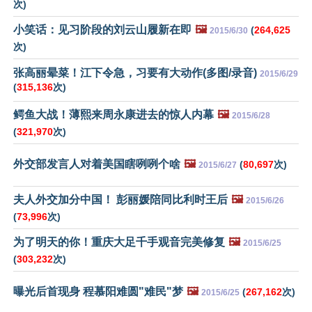
次)
小笑话：见习阶段的刘云山履新在即
🖼️
(
264,625
2015/6/30
次)
张高丽晕菜！江下令急，习要有大动作(多图/录音)
2015/6/29
(
315,136
次)
鳄鱼大战！薄熙来周永康进去的惊人内幕
🖼️
2015/6/28
(
321,970
次)
外交部发言人对着美国瞎咧咧个啥
🖼️
(
80,697
次)
2015/6/27
夫人外交加分中国！ 彭丽媛陪同比利时王后
🖼️
2015/6/26
(
73,996
次)
为了明天的你！重庆大足千手观音完美修复
🖼️
2015/6/25
(
303,232
次)
曝光后首现身 程慕阳难圆"难民"梦
🖼️
(
267,162
次)
2015/6/25