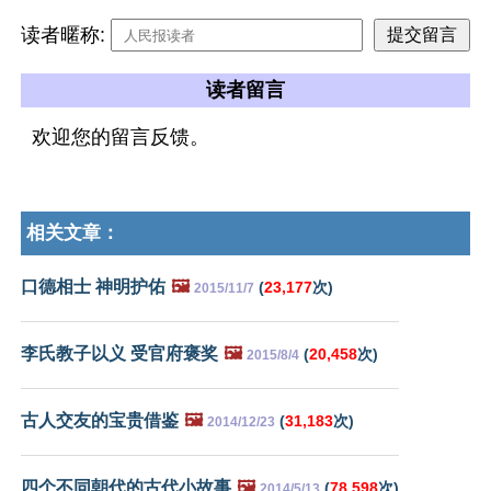
读者暱称:
读者留言
欢迎您的留言反馈。
相关文章：
口德相士 神明护佑
🖼️
(
23,177
次)
2015/11/7
李氏教子以义 受官府褒奖
🖼️
(
20,458
次)
2015/8/4
古人交友的宝贵借鉴
🖼️
(
31,183
次)
2014/12/23
四个不同朝代的古代小故事
🖼️
(
78,598
次)
2014/5/13