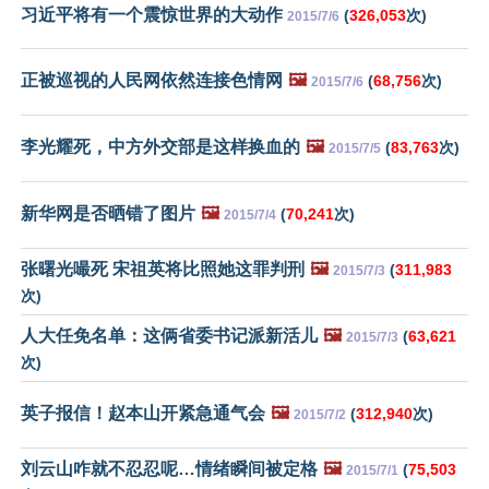
习近平将有一个震惊世界的大动作
(
326,053
次)
2015/7/6
正被巡视的人民网依然连接色情网
🖼️
(
68,756
次)
2015/7/6
李光耀死，中方外交部是这样换血的
🖼️
(
83,763
次)
2015/7/5
新华网是否晒错了图片
🖼️
(
70,241
次)
2015/7/4
张曙光嘬死 宋祖英将比照她这罪判刑
🖼️
(
311,983
2015/7/3
次)
人大任免名单：这俩省委书记派新活儿
🖼️
(
63,621
2015/7/3
次)
英子报信！赵本山开紧急通气会
🖼️
(
312,940
次)
2015/7/2
刘云山咋就不忍忍呢…情绪瞬间被定格
🖼️
(
75,503
2015/7/1