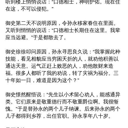
听到楼上悄悄说话：“口德相士，神明护佑。现在住
在这，不可以侵犯。”

御史第二天不说明原因，令孙永移家眷住在里面。
又听到悄悄的说话：“口德相士长期住在这里。我辈
应当远避。”于是都散去了。

御史徐徐叩问原因，孙永寻思良久说：“我掌握此种
技能，看见相貌应当穷困夭折的人，就劝他积善以
通达天意。运气正赶上败恶的人，劝他散财来造
福。很多人都听了我的劝说，转了灾祸为福分。三
十年如一日，难道是因为这个？”

御史憬然醒悟说：“先生以小术留心劝人，能感通异
类。它们原来是敬重德行而不敬重爵位啊。我很惭
愧。”于是替孙永的两个儿子纳谏。后来孙永的两个
儿子都得到乡荐，出任官职。孙永享年八十岁。
