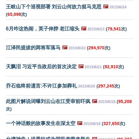
王岐山下个巡视部署 刘云山何故力挺马克思
🖼️
2015/6/24
(
65,098
次)
6月咋这热闹，英子伸脖 老江缩头
🖼️
(
79,541
次)
2015/6/23
江泽民提拔的两将军落马
🖼️
(
294,970
次)
2015/6/22
天飘泪 习近平当政后的首次决定
🖼️
(
92,910
次)
2015/6/21
乔石临终前遗言:不许江参加葬礼
(
297,245
次)
2015/6/20
此图片解说词曝刘云山在江受审前吓疯
🖼️
(
95,208
2015/6/19
次)
一个神话般的故事发生在深太空
🖼️
(
327,650
次)
2015/6/18