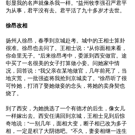
彰显我的名声就像杀我一样。”益州牧李强召严君平
为从事，君平没有去。君平活了九十多岁才去世。

徐昂改相
扬州人徐昂，春季到京城赴考。城中的王相士算卦
很准。徐昂也去问了。王相士说：“从你面相来看，
你命里无子。”后来徐昂考中，委派到西安做官。途
中买了一名很美的女子打算做小妾。问她家中情
况，回答说：“我父亲在某地做官，几年前死了，当
地灾荒，一批强盗将我抢到京城卖了。”徐昂听了很
可怜她，打消了娶她做妾的念头，将她的卖身契也
烧了。

到了西安，为她挑选了一个有德才的后生，像女儿
一样嫁出去。西安任满回到京城，王相士见到后惊
奇地说：“一别几年，面相大变，断子相已改为多子
相，一定是积了大阴德吧。”不久，妻妾相继一连生