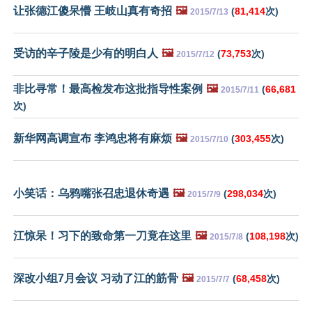
让张德江傻呆懵 王岐山真有奇招
🖼️
(
81,414
次)
2015/7/13
受访的辛子陵是少有的明白人
🖼️
(
73,753
次)
2015/7/12
非比寻常！最高检发布这批指导性案例
🖼️
(
66,681
2015/7/11
次)
新华网高调宣布 李鸿忠将有麻烦
🖼️
(
303,455
次)
2015/7/10
小笑话：乌鸦嘴张召忠退休奇遇
🖼️
(
298,034
次)
2015/7/9
江惊呆！习下的致命第一刀竟在这里
🖼️
(
108,198
次)
2015/7/8
深改小组7月会议 习动了江的筋骨
🖼️
(
68,458
次)
2015/7/7