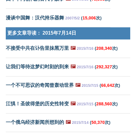
漫谈中国舞：汉代持乐器舞
(
15,006
次)
2007/5/2
更多文章导读：
2015年7月14日
不接受中共在讣告里抹黑万里
🖼️
(
208,340
次)
2015/7/16
让我们等待这梦幻时刻的到来
🖼️
(
292,327
次)
2015/7/16
一个不可思议的奇闻曾轰动世界
🖼️
(
66,642
次)
2015/7/15
江惧！圣彼得堡的历史性转变
🖼️
(
288,560
次)
2015/7/15
一个俄乌经济新闻所想到的
🖼️
(
50,370
次)
2015/7/14