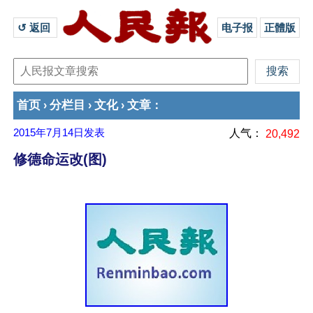
↺ 返回 
电子报
正體版
首页
分栏目
文化
文章
›
›
›
：
2015年7月14日
发表
人气：
20,492
修德命运改(图)