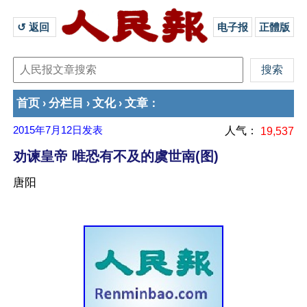
↺ 返回 
电子报
正體版
首页
分栏目
文化
文章
›
›
›
：
2015年7月12日
发表
人气：
19,537
劝谏皇帝 唯恐有不及的虞世南(图)
唐阳