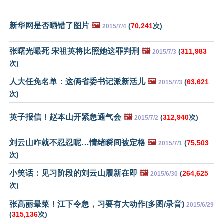
新华网是否晒错了图片
🖼️
(
70,241
次)
2015/7/4
张曙光嘬死 宋祖英将比照她这罪判刑
🖼️
(
311,983
2015/7/3
次)
人大任免名单：这俩省委书记派新活儿
🖼️
(
63,621
2015/7/3
次)
英子报信！赵本山开紧急通气会
🖼️
(
312,940
次)
2015/7/2
刘云山咋就不忍忍呢…情绪瞬间被定格
🖼️
(
75,503
2015/7/1
次)
小笑话：见习阶段的刘云山履新在即
🖼️
(
264,625
2015/6/30
次)
张高丽晕菜！江下令急，习要有大动作(多图/录音)
2015/6/29
(
315,136
次)