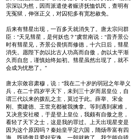
宗深以为然，因而派遣使者赈济抚恤饥民，查明有
无冤狱，伸张正义，对囚犯多有宽恕赦免。

后来有彗星出现，一百多天就消失了。唐太宗问群
臣：“天见彗星，是何妖也？”虞世南说：“昔齐景公
时有彗星见，齐景公畏惧而修德，十六日后，彗星
消失。愿陛下勿以比古人功高而自傲，勿以太平渐
久而自怠，谨慎始终如初。彗星虽然出现了，就不
会成为忧愁了。”

唐太宗敛容肃穆，说：“我在二十岁的弱冠之年举义
兵，在二十四岁平天下，未到三十岁而居皇位，自
谓三代以来的拨乱之主，莫过于此。薛举、宋金
刚、窦建德、王世充都被我擒拿。等到遇到家难，
又决意安社稷，于是登上皇位，我颇有自傲之意，
看轻了天下之士，这是我的罪过。上天出现星变是
因为这个原因吗？秦始皇平定六国，隋炀帝富有四
海，既骄傲且爱好安逸，一朝就败了，我怎能自骄