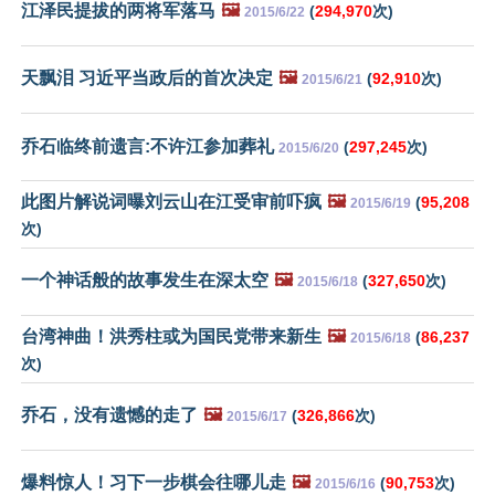
江泽民提拔的两将军落马
🖼️
(
294,970
次)
2015/6/22
天飘泪 习近平当政后的首次决定
🖼️
(
92,910
次)
2015/6/21
乔石临终前遗言:不许江参加葬礼
(
297,245
次)
2015/6/20
此图片解说词曝刘云山在江受审前吓疯
🖼️
(
95,208
2015/6/19
次)
一个神话般的故事发生在深太空
🖼️
(
327,650
次)
2015/6/18
台湾神曲！洪秀柱或为国民党带来新生
🖼️
(
86,237
2015/6/18
次)
乔石，没有遗憾的走了
🖼️
(
326,866
次)
2015/6/17
爆料惊人！习下一步棋会往哪儿走
🖼️
(
90,753
次)
2015/6/16