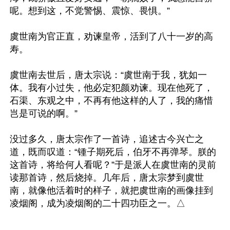
呢。想到这，不觉警惕、震惊、畏惧。”

虞世南为官正直，劝谏皇帝，活到了八十一岁的高
寿。

虞世南去世后，唐太宗说：“虞世南于我，犹如一
体。我有小过失，他必定犯颜劝谏。现在他死了，
石渠、东观之中，不再有他这样的人了，我的痛惜
岂是可说的啊。”

没过多久，唐太宗作了一首诗，追述古今兴亡之
道，既而叹道：“锺子期死后，伯牙不再弹琴。朕的
这首诗，将给何人看呢？”于是派人在虞世南的灵前
读那首诗，然后烧掉。几年后，唐太宗梦到虞世
南，就像他活着时的样子，就把虞世南的画像挂到