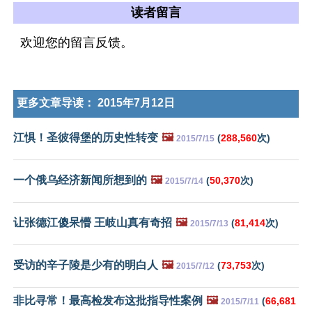
读者留言
欢迎您的留言反馈。
更多文章导读：
2015年7月12日
江惧！圣彼得堡的历史性转变
🖼️
(
288,560
次)
2015/7/15
一个俄乌经济新闻所想到的
🖼️
(
50,370
次)
2015/7/14
让张德江傻呆懵 王岐山真有奇招
🖼️
(
81,414
次)
2015/7/13
受访的辛子陵是少有的明白人
🖼️
(
73,753
次)
2015/7/12
非比寻常！最高检发布这批指导性案例
🖼️
(
66,681
2015/7/11