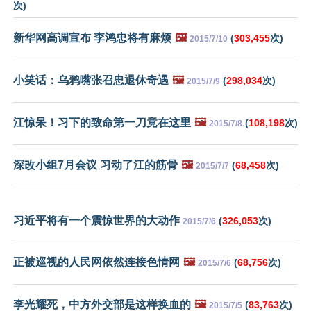
次)
新华网高调宣布 李鸿忠将有麻烦
🖼️
(
303,455
次)
2015/7/10
小笑话：乌鸦嘴张召忠退休奇遇
🖼️
(
298,034
次)
2015/7/9
江惊呆！习下的致命第一刀竟在这里
🖼️
(
108,198
次)
2015/7/8
深改小组7月会议 习动了江的筋骨
🖼️
(
68,458
次)
2015/7/7
习近平将有一个震惊世界的大动作
(
326,053
次)
2015/7/6
正被巡视的人民网依然连接色情网
🖼️
(
68,756
次)
2015/7/6
李光耀死，中方外交部是这样换血的
🖼️
(
83,763
次)
2015/7/5