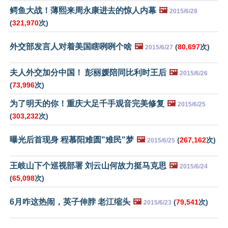
鳄鱼大战！薄熙来周永康进去的惊人内幕
🖼️
2015/6/28
(
321,970
次)
外交部发言人对着美国瞎咧咧个啥
🖼️
(
80,697
次)
2015/6/27
夫人外交加分中国！ 彭丽媛陪同比利时王后
🖼️
2015/6/26
(
73,996
次)
为了明天的你！重庆大足千手观音完美修复
🖼️
2015/6/25
(
303,232
次)
曝光后首现身 程慕阳难圆"难民"梦
🖼️
(
267,162
次)
2015/6/25
王岐山下个巡视部署 刘云山何故力挺马克思
🖼️
2015/6/24
(
65,098
次)
6月咋这热闹，英子伸脖 老江缩头
🖼️
(
79,541
次)
2015/6/23