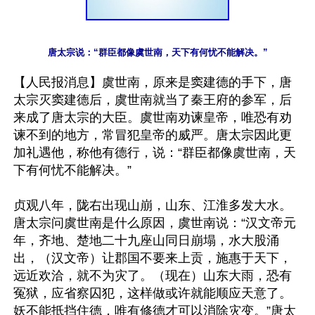
【人民报消息】虞世南，原来是窦建德的手下，唐
太宗灭窦建德后，虞世南就当了秦王府的参军，后
来成了唐太宗的大臣。虞世南劝谏皇帝，唯恐有劝
谏不到的地方，常冒犯皇帝的威严。唐太宗因此更
加礼遇他，称他有德行，说：“群臣都像虞世南，天
下有何忧不能解决。”

贞观八年，陇右出现山崩，山东、江淮多发大水。
唐太宗问虞世南是什么原因，虞世南说：“汉文帝元
年，齐地、楚地二十九座山同日崩塌，水大股涌
出，（汉文帝）让郡国不要来上贡，施惠于天下，
远近欢洽，就不为灾了。（现在）山东大雨，恐有
冤狱，应省察囚犯，这样做或许就能顺应天意了。
妖不能抵挡住德，唯有修德才可以消除灾变。”唐太