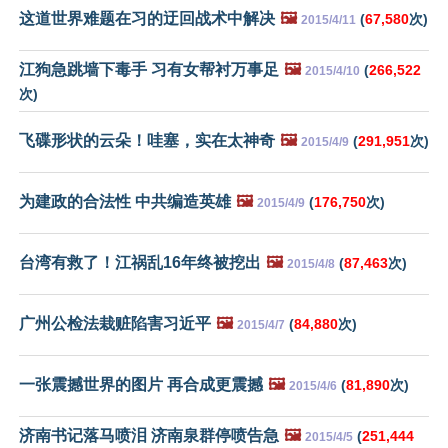
这道世界难题在习的迂回战术中解决
🖼️
(
67,580
次)
2015/4/11
江狗急跳墙下毒手 习有女帮衬万事足
🖼️
(
266,522
2015/4/10
次)
飞碟形状的云朵！哇塞，实在太神奇
🖼️
(
291,951
次)
2015/4/9
为建政的合法性 中共编造英雄
🖼️
(
176,750
次)
2015/4/9
台湾有救了！江祸乱16年终被挖出
🖼️
(
87,463
次)
2015/4/8
广州公检法栽赃陷害习近平
🖼️
(
84,880
次)
2015/4/7
一张震撼世界的图片 再合成更震撼
🖼️
(
81,890
次)
2015/4/6
济南书记落马喷泪 济南泉群停喷告急
🖼️
(
251,444
2015/4/5