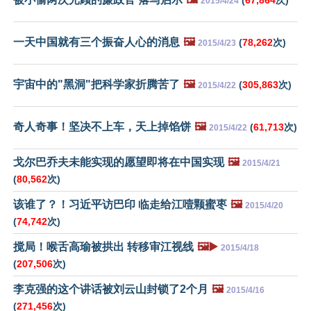
2015/4/24
一天中国就有三个振奋人心的消息
🖼️
(
78,262
次)
2015/4/23
宇宙中的"黑洞"把科学家折腾苦了
🖼️
(
305,863
次)
2015/4/22
奇人奇事！坚决不上车，天上掉馅饼
🖼️
(
61,713
次)
2015/4/22
戈尔巴乔夫未能实现的愿望即将在中国实现
🖼️
2015/4/21
(
80,562
次)
该谁了？！习近平访巴印 临走给江噎颗蜜枣
🖼️
2015/4/20
(
74,742
次)
搅局！喉舌高瑜被拱出 转移审江视线
🖼️▶️
2015/4/18
(
207,506
次)
李克强的这个讲话被刘云山封锁了2个月
🖼️
2015/4/16
(
271,456
次)