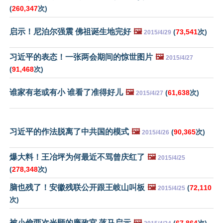
(
260,347
次)
启示！尼泊尔强震 佛祖诞生地完好
🖼️
(
73,541
次)
2015/4/29
习近平的表态！一张两会期间的惊世图片
🖼️
2015/4/27
(
91,468
次)
谁家有老或有小 谁看了准得好儿
🖼️
(
61,638
次)
2015/4/27
习近平的作法脱离了中共国的模式
🖼️
(
90,365
次)
2015/4/26
爆大料！王冶坪为何最近不骂曾庆红了
🖼️
2015/4/25
(
278,348
次)
脑也残了！安徽残联公开跟王岐山叫板
🖼️
(
72,110
2015/4/25
次)
被小偷两次光顾的廉政官 落马启示
🖼️
(
67,864
次)