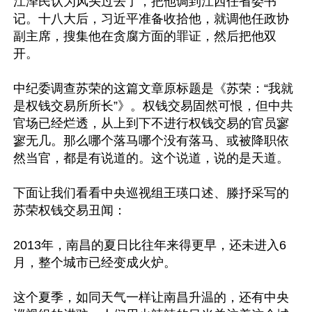
江泽民认为风头过去了，把他调到江西任省委书
记。十八大后，习近平准备收拾他，就调他任政协
副主席，搜集他在贪腐方面的罪证，然后把他双
开。

中纪委调查苏荣的这篇文章原标题是《苏荣：“我就
是权钱交易所所长”》。权钱交易固然可恨，但中共
官场已经烂透，从上到下不进行权钱交易的官员寥
寥无几。那么哪个落马哪个没有落马、或被降职依
然当官，都是有说道的。这个说道，说的是天道。

下面让我们看看中央巡视组王瑛口述、滕抒采写的
苏荣权钱交易丑闻：

2013年，南昌的夏日比往年来得更早，还未进入6
月，整个城市已经变成火炉。

这个夏季，如同天气一样让南昌升温的，还有中央