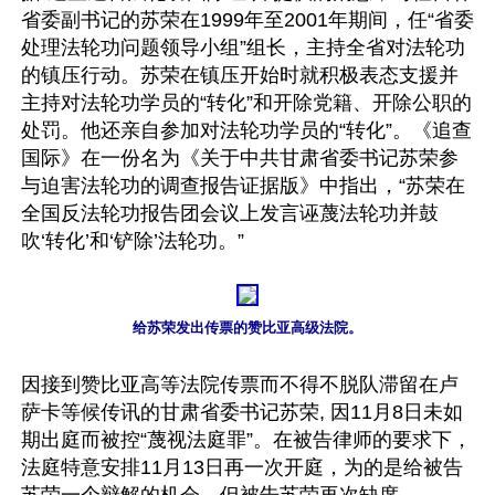
省委副书记的苏荣在1999年至2001年期间，任“省委
处理法轮功问题领导小组”组长，主持全省对法轮功
的镇压行动。苏荣在镇压开始时就积极表态支援并
主持对法轮功学员的“转化”和开除党籍、开除公职的
处罚。他还亲自参加对法轮功学员的“转化”。《追查
国际》在一份名为《关于中共甘肃省委书记苏荣参
与迫害法轮功的调查报告证据版》中指出，“苏荣在
全国反法轮功报告团会议上发言诬蔑法轮功并鼓
吹‘转化’和‘铲除’法轮功。”

给苏荣发出传票的赞比亚高级法院。
因接到赞比亚高等法院传票而不得不脱队滞留在卢
萨卡等候传讯的甘肃省委书记苏荣, 因11月8日未如
期出庭而被控“蔑视法庭罪”。在被告律师的要求下，
法庭特意安排11月13日再一次开庭，为的是给被告