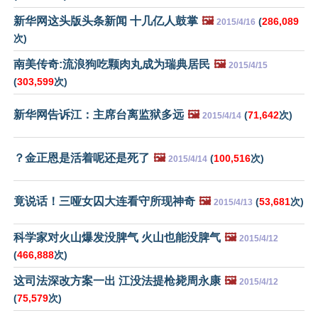
新华网这头版头条新闻 十几亿人鼓掌
🖼️
(
286,089
2015/4/16
次)
南美传奇:流浪狗吃颗肉丸成为瑞典居民
🖼️
2015/4/15
(
303,599
次)
新华网告诉江：主席台离监狱多远
🖼️
(
71,642
次)
2015/4/14
？金正恩是活着呢还是死了
🖼️
(
100,516
次)
2015/4/14
竟说话！三哑女囚大连看守所现神奇
🖼️
(
53,681
次)
2015/4/13
科学家对火山爆发没脾气 火山也能没脾气
🖼️
2015/4/12
(
466,888
次)
这司法深改方案一出 江没法提枪毙周永康
🖼️
2015/4/12
(
75,579
次)