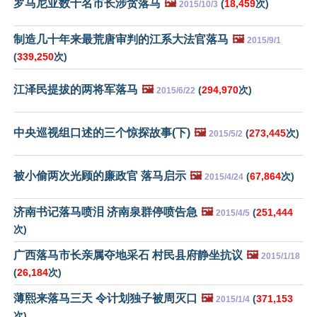
罗马尼亚数十名市长涉贪落马
🖼️
(
18,459
次)
2015/10/3
制造几十年来最荒唐审判的江系大法官落马
🖼️
2015/9/1
(
339,250
次)
江泽民提拔的两将军落马
🖼️
(
294,970
次)
2015/6/22
中央巡视组口述的三个惊探故事(下)
🖼️
(
273,445
次)
2015/5/2
被小偷两次光顾的廉政官 落马启示
🖼️
(
67,864
次)
2015/4/24
济南书记落马喷泪 济南泉群停喷告急
🖼️
(
251,444
2015/4/5
次)
广西落马市长亲属夺地采石 村民县府静坐抗议
🖼️
2015/1/18
(
26,184
次)
薄熙来落马三天 令计划独子被周灭口
🖼️
(
371,153
2015/1/4
次)