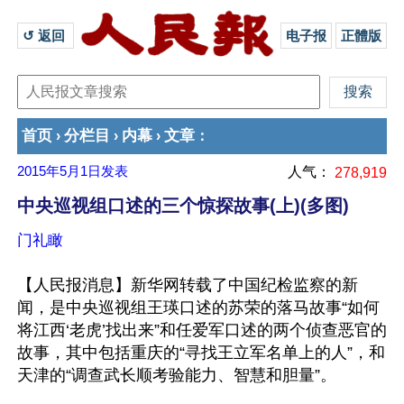
↺ 返回 
电子报
正體版
首页
分栏目
内幕
文章
›
›
›
：
2015年5月1日
发表
人气：
278,919
中央巡视组口述的三个惊探故事(上)(多图)
门礼瞰
【人民报消息】新华网转载了中国纪检监察的新
闻，是中央巡视组王瑛口述的苏荣的落马故事“如何
将江西‘老虎’找出来”和任爱军口述的两个侦查恶官的
故事，其中包括重庆的“寻找王立军名单上的人”，和
天津的“调查武长顺考验能力、智慧和胆量”。
