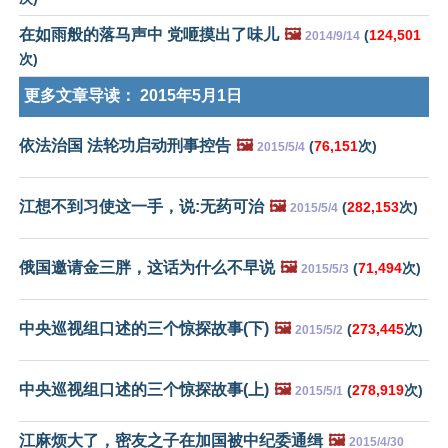
在如雨般的落马声中 党咂摸出了味儿
🖼️
(
124,501
2014/9/14
次)
更多文章导读：
2015年5月1日
依法治国 法轮功启动刑事控告
🖼️
(
76,151
次)
2015/5/4
江想不到习使这一手，说:无药可治
🖼️
(
282,153
次)
2015/5/4
俄国邀请金三胖，这话为什么不早说
🖼️
(
71,494
次)
2015/5/3
中央巡视组口述的三个惊探故事(下)
🖼️
(
273,445
次)
2015/5/2
中央巡视组口述的三个惊探故事(上)
🖼️
(
278,919
次)
2015/5/1
江麻烦大了，密友之子在加国被中纪委通缉
🖼️
2015/4/30