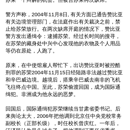
苏荣一个辩解的机会。但被告苏荣再次缺席。

警方声称，2004年11月8日, 有关方面已通告赞比亚
有关边境管理部门，在法庭作出有关裁决之前，禁
止给苏荣放行。在两次缺席开庭的情况下，赞比亚
警方发出通缉令：逮捕苏荣。经过长时间的搜寻，
在苏荣的藏身处中兴中心发现他的衣物及个人用品
等仍在原处，人跑了。

原来，在中使馆雇人帮忙下，出访赞比亚时被控酷
刑罪的苏荣2004年11月15日经陆路非法越过赞比亚
和辛巴威边境。越境后，搭乘辛巴威去南非的飞机
飞往终点中国。至此，苏荣偷渡回国，成为国际通
缉犯。非洲成为他永远的恶梦。

回国后，国际通缉犯苏荣继续当甘肃省委书记。后
来舆论太大，2006年把他调到北京任中央党校常务
副校长（正部长级），时任校长曾庆红。一年后，