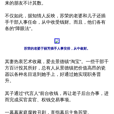
来的朋友不计其数。

不仅如此，据知情人反映，苏荣的老婆和儿子还插
手干部人事任命，从中收受钱财。而且，他们各有
各的“障眼法”。

苏荣的老婆于丽芳插手人事安排，从中敛财。
其妻热衷艺术收藏，爱去景德镇“淘宝”。一些干部千
方百计投其所好，总有人从景德镇把价值高昂的瓷
器以各种名目送到她手上，好通过她实现职务晋
升。

其子通过“代言人”前台收钱，再让老子后台办事，进
而完成买官卖官、权钱交易事项。

一幕幕家庭腐败丑剧，直指幕后主角苏荣。
