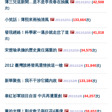
薄三兒這新聞…是不是李長春在抽瘋
🖼️
(
42,508
2011/12/11
次)
小笑話：薄熙來兩袖清風
🖼️
(
133,664
次)
2011/12/11
發現經絡！科學家一邁步就走岔了道
🖼️
(
41,018
2011/12/10
次)
宋楚瑜承擔的歷史責任滿重的
🖼️
(
34,575
次)
2011/12/10
2012 臺灣誰將替馬選情挨這一槍
🖼️
(
31,840
次)
2011/12/9
新華聚焦：我不干涉它國內政
🖼️
(
133,184
次)
2011/12/9
泰紅衫軍頭目自首 中共再遭重創
🖼️
(
44,257
次)
2011/12/8
黨的光輝！割皮救子與狂花4萬億
🖼️
(
59,653
次)
2011/12/8