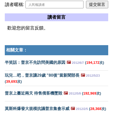
讀者暱稱:
讀者留言
歡迎您的留言反饋。
相關文章：
半笑話：普京不先訪問美國的原因
🖼️
(
194,172
次)
2012/6/7
玩兒…吧，普京讓29歲 "80後"當新聞部長
🖼️
2012/5/23
(
39,693
次)
普京上臺近兩天 待售俄客機墜毀
🖼️
(
192,969
次)
2012/5/9
莫斯科爆發大規模抗議普京集會示威
🖼️
(
28,368
次)
2012/2/5