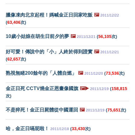
臘像凍肉北京起程！媽喊金正日回家吃飯
🖼️
2011/12/22
(
63,406
次)
10歲小姑娘在胡生日前夕的夢
🖼️
(
56,105
次)
2011/12/21
好可愛！傳說中的「小」人終於得到證實
🖼️
2011/12/21
(
62,657
次)
熟視無睹200餘年的「人體自燃」
🖼️
(
73,536
次)
2011/12/20
金正日死 CCTV燒金正恩畫像國旗
🖼️▶️
(
158,815
2011/12/19
次)
不是猝死！金正日屍體從中國運回
🖼️
(
75,651
次)
2011/12/19
哈，金正日嗝屁啦！
(
33,430
次)
2011/12/18