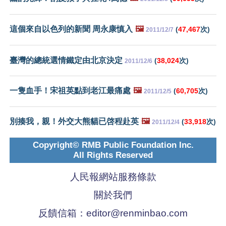
這個來自以色列的新聞 周永康慎入
🖼️
(
47,467
次)
2011/12/7
臺灣的總統選情鐵定由北京決定
(
38,024
次)
2011/12/6
一隻血手！宋祖英點到老江最痛處
🖼️
(
60,705
次)
2011/12/5
別揍我，親！外交大熊貓已啓程赴英
🖼️
(
33,918
次)
2011/12/4
Copyright© RMB Public Foundation Inc.
All Rights Reserved
人民報網站服務條款
關於我們
反饋信箱：
editor@renminbao.com