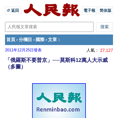
↺ 返回 
電子報
简体版
首頁
分欄目
國際
文章
›
›
›
：
2011年12月25日
發表
人氣：
27,127
「俄羅斯不要普京」──莫斯科12萬人大示威
（多圖）