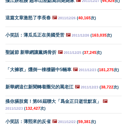
摟江姘粗腰 趙本山差點窩回姥姥家
🖼️
(
44,929
次)
2011/12/27
這篇文章激怒了李長春
🖼️
(
40,165
次)
2011/12/26
小笑話：薄瓜瓜正在美國受苦
🖼️
(
163,035
次)
2011/12/26
聖誕節 新華網讓黨媽骨折
🖼️
(
37,245
次)
2011/12/25
「大褲衩」燻倒一棟樓砸中5輛車
🖼️
(
181,275
次)
2011/12/23
新華網這仨新聞轉着圈兒的罵老江
🖼️
(
38,722
次)
2011/12/23
搔你膈肢窩！第66屆聯大「爲金正日逝世默哀」
🖼️
(
132,427
次)
2011/12/23
小笑話：薄熙來的反省
🖼️
(
59,381
次)
2011/12/22