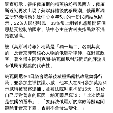
調查顯示，很多俄羅斯的精英紛紛移民西方，俄羅
斯近期再次出現了蘇聯解體後的移民潮。俄羅斯獨
立研究機構勒瓦達中心今年5月的一份民調結果顯
示，22％人民想移民、33％常上網者也想離開這個
思想受控制的國家。該中心主任古科夫指民衆不滿
指數變高。
被《莫斯科時報》稱爲是「獨一無二、名副其實
的」反普京陣營核心人物的俄羅斯律師、在野黨政
客、著名博主阿列克謝-納瓦爾尼對該問題的評論具
有俄民衆觀點的代表性。
納瓦爾尼在4日議會選舉後積極揭露執政黨舞弊行
爲，並參加主導抗議示威，他本人在5日參加莫斯科
示威時被警察逮捕，並被法院判處拘留15天。對於
自己反對普京的原因，納瓦爾尼寫道：「此次選舉
是骯髒的選舉」；「要解決俄羅斯的腐敗等關鍵問
題除非普京下臺，否則不會發生變化。」