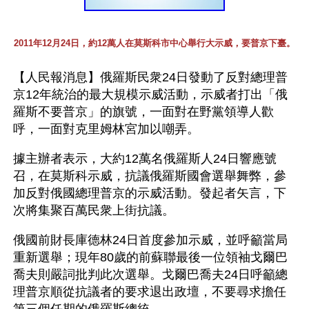
2011年12月24日，約12萬人在莫斯科市中心舉行大示威，要普京下臺。
【人民報消息】俄羅斯民衆24日發動了反對總理普
京12年統治的最大規模示威活動，示威者打出「俄
羅斯不要普京」的旗號，一面對在野黨領導人歡
呼，一面對克里姆林宮加以嘲弄。
據主辦者表示，大約12萬名俄羅斯人24日響應號
召，在莫斯科示威，抗議俄羅斯國會選舉舞弊，參
加反對俄國總理普京的示威活動。發起者矢言，下
次將集聚百萬民衆上街抗議。
俄國前財長庫德林24日首度參加示威，並呼籲當局
重新選舉；現年80歲的前蘇聯最後一位領袖戈爾巴
喬夫則嚴詞批判此次選舉。戈爾巴喬夫24日呼籲總
理普京順從抗議者的要求退出政壇，不要尋求擔任
第三個任期的俄羅斯總統。