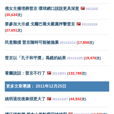
俄女主播埋葬普京 環球網口誤說更具深意
🖼️
2012/2/2
(
35,634
次)
要參加大示威 戈爾巴喬夫嚴厲抨擊普京
🖼️
2011/12/24
(
27,651
次)
民意難擋 普京隨時可能被拋棄
(
17,858
次)
2011/12/14
普京以「孔子和平獎」爲鏡的結果
(
19,478
次)
2011/11/25
看圖說話：普京不行了
🖼️
(
132,788
次)
2011/8/31
更多文章導讀：
2011年12月25日
姚明退役後麻煩更大了
🖼️
(
44,932
次)
2011/12/27