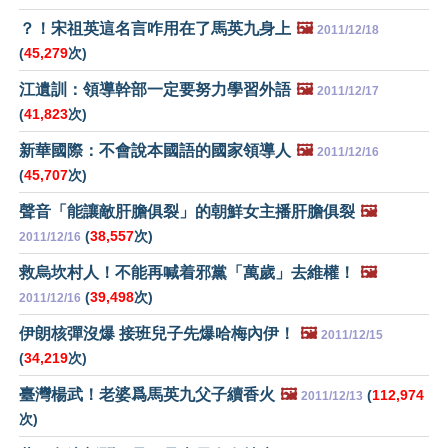
？！宋祖英這名言咋用在了馬英九身上
🖼️
2011/12/18
(
45,279
次)
江遺訓：領導幹部一定要努力學習外語
🖼️
2011/12/17
(
41,823
次)
新華國際：不會說本國語的國家領導人
🖼️
2011/12/16
(
45,707
次)
聲音「能讓敵肝膽俱裂」的朝鮮女主播肝膽俱裂
🖼️
(
38,557
次)
2011/12/16
救烏坎村人！不能再喊着邪黨「萬歲」去維權！
🖼️
(
39,498
次)
2011/12/16
伊朗核彈沒爆 接班兒子先爆哈梅內伊！
🖼️
2011/12/15
(
34,219
次)
臺灣楊武！老婆爲馬英九父子續香火
🖼️
(
112,974
2011/12/13
次)