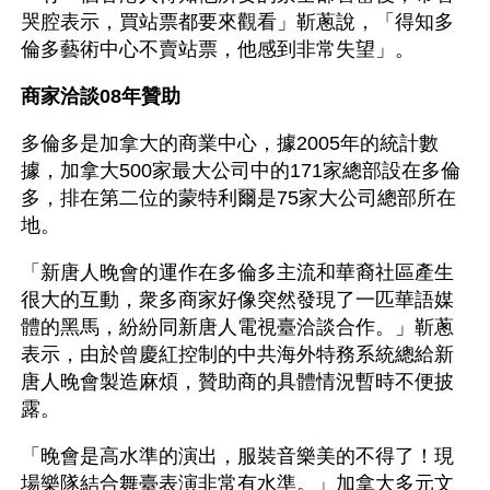
哭腔表示，買站票都要來觀看」靳蔥說，「得知多
倫多藝術中心不賣站票，他感到非常失望」。
商家洽談08年贊助
多倫多是加拿大的商業中心，據2005年的統計數
據，加拿大500家最大公司中的171家總部設在多倫
多，排在第二位的蒙特利爾是75家大公司總部所在
地。
「新唐人晚會的運作在多倫多主流和華裔社區產生
很大的互動，衆多商家好像突然發現了一匹華語媒
體的黑馬，紛紛同新唐人電視臺洽談合作。」靳蔥
表示，由於曾慶紅控制的中共海外特務系統總給新
唐人晚會製造麻煩，贊助商的具體情況暫時不便披
露。
「晚會是高水準的演出，服裝音樂美的不得了！現
場樂隊結合舞臺表演非常有水準。」加拿大多元文