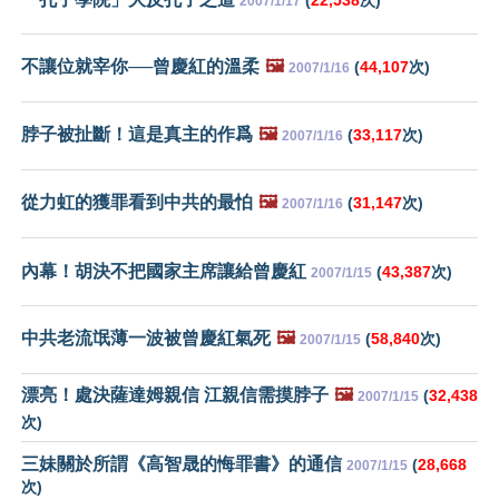
2007/1/17
不讓位就宰你──曾慶紅的溫柔
🖼️
(
44,107
次)
2007/1/16
脖子被扯斷！這是真主的作爲
🖼️
(
33,117
次)
2007/1/16
從力虹的獲罪看到中共的最怕
🖼️
(
31,147
次)
2007/1/16
內幕！胡決不把國家主席讓給曾慶紅
(
43,387
次)
2007/1/15
中共老流氓薄一波被曾慶紅氣死
🖼️
(
58,840
次)
2007/1/15
漂亮！處決薩達姆親信 江親信需摸脖子
🖼️
(
32,438
2007/1/15
次)
三妹關於所謂《高智晟的悔罪書》的通信
(
28,668
2007/1/15
次)