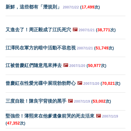
新鮮，這些都有「潛規則」
(
17,499
次)
2007/1/22
又進去了！周正毅成了江氏死穴
🖼️
(
38,771
次)
2007/1/21
江澤民在軍方的暗中活動不容忽視
(
51,749
次)
2007/1/21
江被曾慶紅們隨意甩來摔去
🖼️
(
50,977
次)
2007/1/20
曾慶紅在性愛光碟中展現勃勃野心
🖼️
(
70,021
次)
2007/1/20
三度自殺！陳良宇背後的黑手
🖼️
(
53,002
次)
2007/1/19
堅強些！薄熙來在他爹遺像前哭的死去活來
🖼️
2007/1/19
(
47,352
次)