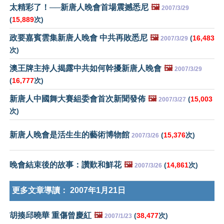
太精彩了！──新唐人晚會首場震撼悉尼
🖼️
2007/3/29
(
15,889
次)
政要嘉賓雲集新唐人晚會 中共再敗悉尼
🖼️
(
16,483
2007/3/29
次)
澳王牌主持人揭露中共如何幹擾新唐人晚會
🖼️
2007/3/29
(
16,777
次)
新唐人中國舞大賽組委會首次新聞發佈
🖼️
(
15,003
2007/3/27
次)
新唐人晚會是活生生的藝術博物館
(
15,376
次)
2007/3/26
晚會結束後的故事：讚歎和鮮花
🖼️
(
14,861
次)
2007/3/26
更多文章導讀：
2007年1月21日
胡揍邱曉華 重傷曾慶紅
🖼️
(
38,477
次)
2007/1/23