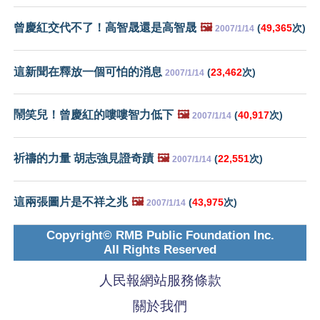
曾慶紅交代不了！高智晟還是高智晟
🖼️
(
49,365
次)
2007/1/14
這新聞在釋放一個可怕的消息
(
23,462
次)
2007/1/14
鬧笑兒！曾慶紅的嘍嘍智力低下
🖼️
(
40,917
次)
2007/1/14
祈禱的力量 胡志強見證奇蹟
🖼️
(
22,551
次)
2007/1/14
這兩張圖片是不祥之兆
🖼️
(
43,975
次)
2007/1/14
Copyright© RMB Public Foundation Inc.
All Rights Reserved
人民報網站服務條款
關於我們