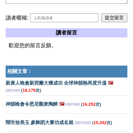
讀者暱稱:
讀者留言
歡迎您的留言反饋。
相關文章：
新唐人晚會新西蘭大獲成功 全球神韻熱再度升溫
🖼️
(
18,179
次)
2007/4/5
神韻晚會令悉尼觀衆陶醉
🖼️
(
16,252
次)
2007/4/2
鬧市拾美玉 參舞蹈大賽功成名就
(
15,342
次)
2007/3/30