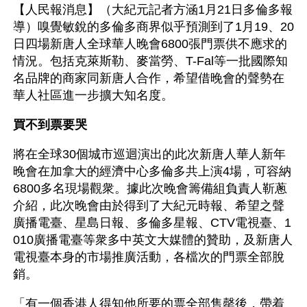
【人民報消息】（大紀元記者方涵1月21日多倫多報
導）嗅覺敏銳的多倫多商界似乎預測到了1月19、20
日四場新唐人全球華人晚會6800張門票供不應求的
情況。包括克萊斯勒、麥當勞、T-Fal等一批國際知
名品牌的商家同新唐人合作，希望借晚會的聲勢在
華人社區進一步擴大知名度。
買不到票要哭
將在全球30個城市巡迴演出的此次新唐人華人新年
晚會在加拿大的經濟中心多倫多共上演4場，可容納
6800多名現場觀衆。據此次晚會籌備組負責人靳蔥
介紹，此次晚會由於得到了大紀元時報、希望之聲
廣播電臺、星島日報、多倫多星報、CTV電視臺、1
010廣播電臺等衆多中英文大媒體的贊助，及新唐人
電視臺本身的市場推廣活動，各檔次的門票全部脫
銷。
「有一個香港人得知他所要的票全部售罄後，帶着