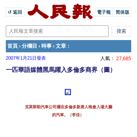
↺ 返回 
電子報
简体版
首頁
分欄目
時事
文章
›
›
›
：
2007年1月21日
發表
人氣：
27,685
一匹華語媒體黑馬躍入多倫多商界（圖）
克萊斯勒汽車公司擺在多倫多新唐人晚會入場大廳
的汽車。（李佳） 