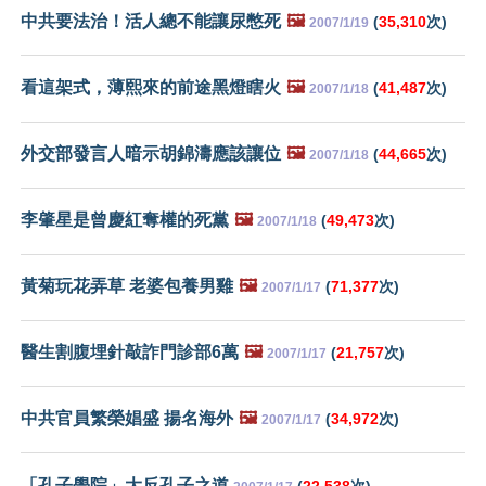
中共要法治！活人總不能讓尿憋死
🖼️
(
35,310
次)
2007/1/19
看這架式，薄熙來的前途黑燈瞎火
🖼️
(
41,487
次)
2007/1/18
外交部發言人暗示胡錦濤應該讓位
🖼️
(
44,665
次)
2007/1/18
李肇星是曾慶紅奪權的死黨
🖼️
(
49,473
次)
2007/1/18
黃菊玩花弄草 老婆包養男雞
🖼️
(
71,377
次)
2007/1/17
醫生割腹埋針敲詐門診部6萬
🖼️
(
21,757
次)
2007/1/17
中共官員繁榮娼盛 揚名海外
🖼️
(
34,972
次)
2007/1/17
「孔子學院」大反孔子之道
(
22,538
次)