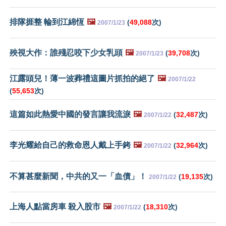
排隊捱整 輪到江綿恆
🖼️
(
49,088
次)
2007/1/23
殃視大作：誰殘忍咬下少女乳頭
🖼️
(
39,708
次)
2007/1/23
江露頭兒！薄一波葬禮這圖片抓拍的絕了
🖼️
2007/1/22
(
55,653
次)
這篇如此熱愛中國的發言讓我流淚
🖼️
(
32,487
次)
2007/1/22
李光耀給自己的救命恩人戴上手銬
🖼️
(
32,964
次)
2007/1/22
不算甚麼新聞，中共的又一「血債」！
(
19,135
次)
2007/1/22
上海人點當房車 殺入股市
🖼️
(
18,310
次)
2007/1/22