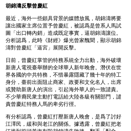
胡錦濤反擊曾慶紅
最近，海外一些頗具背景的媒體放風，胡錦濤將要
讓出國家主席位置予曾慶紅，被認爲是曾系人馬試
圖「出口轉內銷」造成既定事實，逼胡錦濤讓位。
分析認爲，此時《財經》爆光曾家醜聞，顯示胡錦
濤對曾慶紅「逼宮」展開反擊。
日前，曾慶紅掌管的特務系統全力出動，海外破壞
新唐人電視臺舉辦的全球華人新年晚會。潛伏在世
界各國的中共特務，不惜暴露隱藏了幾十年的特工
身分，臺前出面阻止商家、政要和文化名人，出席
或贊助新唐人的演出，引起海外華人的一致譴責。
不少華裔民衆主動打電話給大陸各級有關部門，譴
責曾慶紅特務人馬的卑劣行徑。
有分析認爲，曾慶紅打壓新唐人晚會，是爲了討好
江澤民，緩和與老江的關係。據透露，曾慶紅把老