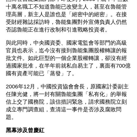
十萬名職工不知道魯能已改變主人，甚至在魯能管
理高層，新主人是誰也是「絕密中的絕密」。在接
受財經雜誌採訪時，魯能集團對外宣傳負責人仍然
否認魯能正在進行改制和引進戰略投資者。
與此同時，中央國資委、國家電監會等部門的高級
官員也表示，迄今沒有接到魯能集團股權轉讓的報
批文件。如此巨型的一個企業股權轉讓，卻沒有經
過國家批准，在半年前就私自易主了，裏面有700億
國有資產可能已「蒸發」了。
2006年12月，中國投資協會會長，原國家計委副主
任陳光健，將一封有關魯能集團「私有化」的舉報
信上交了國務院，該信措詞緊急，請求國務院立刻
成立專門調查組，查清這一事件是否涉及腐敗問
題。
黑幕涉及曾慶紅