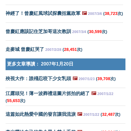
神經了！曾慶紅風球試探囊括黨政軍
🖼️
(
38,723
次)
2007/3/6
曾慶紅應該記住芝加哥這次教訓
(
30,599
次)
2007/3/4
走麥城 曾慶紅哭了
(
28,451
次)
2007/2/28
更多文章導讀：
2007年1月20日
殃視大作：誰殘忍咬下少女乳頭
🖼️
(
39,708
次)
2007/1/23
江露頭兒！薄一波葬禮這圖片抓拍的絕了
🖼️
2007/1/22
(
55,653
次)
這篇如此熱愛中國的發言讓我流淚
🖼️
(
32,487
次)
2007/1/22