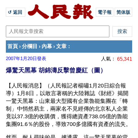
↺ 返回 
電子報
简体版
首頁
分欄目
內幕
文章
›
›
›
：
2007年1月20日
發表
人氣：
65,341
爆驚天黑幕 胡錦濤反擊曾慶紅（圖）
【人民報消息】（人民報記者楊嘯1月20日綜合報
導）1月8日，以敢言著稱的大陸雜誌《財經》揭開
一驚天黑幕：山東最大型國有企業魯能集團在「轉
制」中悄然易主，兩家名不見經傳的北京私人企業
竟以37.3億的收購價，獲得總資產738.05億的魯能
集團91.6％的股份，導致700多億國有資產的流失。
然而，耐人尋味的是，據透露，這一驚天黑幕的背