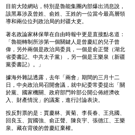
目前大陸網站，特別是魯能集團內部爆出消息說，
該黑幕涉及曾姓、俞姓、王姓的一位當今最高層領
導和兩位位列政治局的封疆大吏。
著名政論家林保華在自由時報中更是直接點名道：
「魯能轉制所涉第一個關鍵人是曾慶紅的兒子曾
偉，另外兩個是政治局委員，一個是俞正聲（湖北
省委書記、中共太子黨），另一個是王樂泉（新疆
黨委書記）。」
據海外雜誌透露，去年「兩會」期間的三月十二
日，中央政治局召開會議，就中紀委常委提出「關
於黨、國家機關、政府部門幹部公開公佈經濟收
入、財產情況」的議案，進行討論表決。
投反對票的是：賈慶林、黃菊、李長春、王兆國、
回良玉、賀國強、俞正聲、陳良宇、張德江、王樂
泉。藏在背後的曾慶紅棄權。