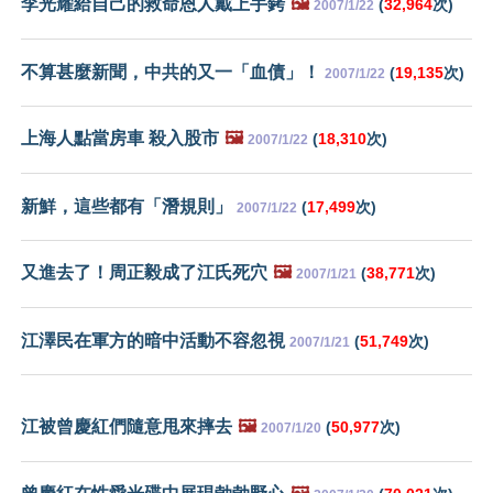
李光耀給自己的救命恩人戴上手銬
🖼️
(
32,964
次)
2007/1/22
不算甚麼新聞，中共的又一「血債」！
(
19,135
次)
2007/1/22
上海人點當房車 殺入股市
🖼️
(
18,310
次)
2007/1/22
新鮮，這些都有「潛規則」
(
17,499
次)
2007/1/22
又進去了！周正毅成了江氏死穴
🖼️
(
38,771
次)
2007/1/21
江澤民在軍方的暗中活動不容忽視
(
51,749
次)
2007/1/21
江被曾慶紅們隨意甩來摔去
🖼️
(
50,977
次)
2007/1/20