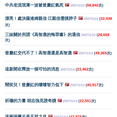
中共老流氓薄一波被曾慶紅氣死
🖼️
(
58,840
次)
2007/1/15
漂亮！處決薩達姆親信 江親信需摸脖子
🖼️
(
32,438
2007/1/15
次)
三妹關於所謂《高智晟的悔罪書》的通信
(
28,668
2007/1/15
次)
曾慶紅交代不了！高智晟還是高智晟
🖼️
(
49,365
次)
2007/1/14
這新聞在釋放一個可怕的消息
(
23,462
次)
2007/1/14
鬧笑兒！曾慶紅的嘍嘍智力低下
🖼️
(
40,917
次)
2007/1/14
祈禱的力量 胡志強見證奇蹟
🖼️
(
22,551
次)
2007/1/14
這兩張圖片是不祥之兆
🖼️
(
43,975
次)
2007/1/14