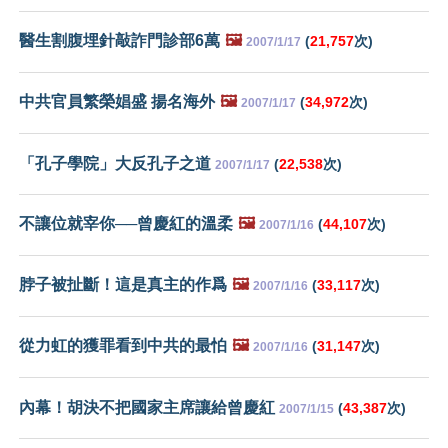
醫生割腹埋針敲詐門診部6萬
🖼️
(
21,757
次)
2007/1/17
中共官員繁榮娼盛 揚名海外
🖼️
(
34,972
次)
2007/1/17
「孔子學院」大反孔子之道
(
22,538
次)
2007/1/17
不讓位就宰你──曾慶紅的溫柔
🖼️
(
44,107
次)
2007/1/16
脖子被扯斷！這是真主的作爲
🖼️
(
33,117
次)
2007/1/16
從力虹的獲罪看到中共的最怕
🖼️
(
31,147
次)
2007/1/16
內幕！胡決不把國家主席讓給曾慶紅
(
43,387
次)
2007/1/15