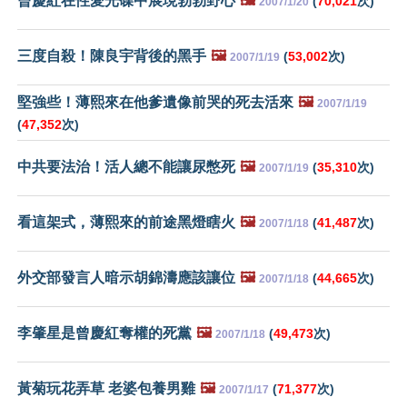
曾慶紅在性愛光碟中展現勃勃野心
🖼️
(
70,021
次)
2007/1/20
三度自殺！陳良宇背後的黑手
🖼️
(
53,002
次)
2007/1/19
堅強些！薄熙來在他爹遺像前哭的死去活來
🖼️
2007/1/19
(
47,352
次)
中共要法治！活人總不能讓尿憋死
🖼️
(
35,310
次)
2007/1/19
看這架式，薄熙來的前途黑燈瞎火
🖼️
(
41,487
次)
2007/1/18
外交部發言人暗示胡錦濤應該讓位
🖼️
(
44,665
次)
2007/1/18
李肇星是曾慶紅奪權的死黨
🖼️
(
49,473
次)
2007/1/18
黃菊玩花弄草 老婆包養男雞
🖼️
(
71,377
次)
2007/1/17