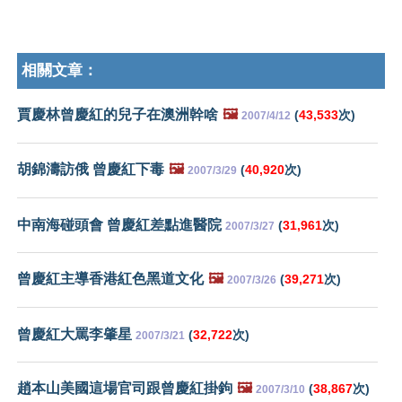
相關文章：
賈慶林曾慶紅的兒子在澳洲幹啥
🖼️
(
43,533
次)
2007/4/12
胡錦濤訪俄 曾慶紅下毒
🖼️
(
40,920
次)
2007/3/29
中南海碰頭會 曾慶紅差點進醫院
(
31,961
次)
2007/3/27
曾慶紅主導香港紅色黑道文化
🖼️
(
39,271
次)
2007/3/26
曾慶紅大罵李肇星
(
32,722
次)
2007/3/21
趙本山美國這場官司跟曾慶紅掛鉤
🖼️
(
38,867
次)
2007/3/10