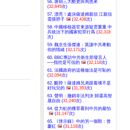
56. 唐朝三大酷吏與周恩來
(
32,849
次)
57. 漂亮！處決薩達姆親信 江親信
需摸脖子
🖼️
(
32,438
次)
58. 中國移植器官來源疑雲重重 中
共統治下的國家犯罪行爲 (
32,318
次)
59. 魏京生張傑連：莫讓中共牽動
你的情緒 (
32,171
次)
60. BBC專訪中共衛生部發言人
──指控是可信的
🖼️
(
32,118
次)
61. 法國政府的這種做法是可恥的
(
32,094
次)
62. 斷脖！薩達姆兄弟跟着壞不是
好玩兒的
🖼️
(
31,393
次)
63. 聲明：撤銷非法判決 歸還高智
晟自由 (
31,240
次)
64. 從力虹的獲罪看到中共的最怕
🖼️
(
31,147
次)
65. 《啓示錄》中的另一個獸：曾
慶紅
🖼️
(
31,118
次)