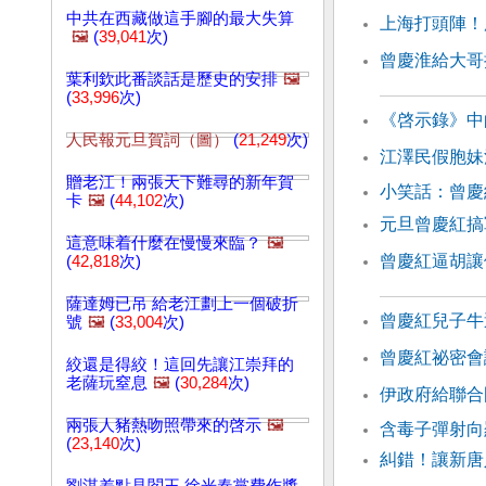
中共在西藏做這手腳的最大失算
上海打頭陣！
🖼️
(
39,041
次)
曾慶淮給大哥
葉利欽此番談話是歷史的安排
🖼️
(
33,996
次)
《啓示錄》中
人民報元旦賀詞（圖）
(
21,249
次)
江澤民假胞妹
贈老江！兩張天下難尋的新年賀
小笑話：曾慶
卡
🖼️
(
44,102
次)
元旦曾慶紅搞
這意味着什麼在慢慢來臨？
🖼️
曾慶紅逼胡讓
(
42,818
次)
薩達姆已吊 給老江劃上一個破折
曾慶紅兒子牛
號
🖼️
(
33,004
次)
曾慶紅祕密會
絞還是得絞！這回先讓江崇拜的
老薩玩窒息
🖼️
(
30,284
次)
伊政府給聯合
兩張人豬熱吻照帶來的啓示
🖼️
含毒子彈射
(
23,140
次)
糾錯！讓新唐