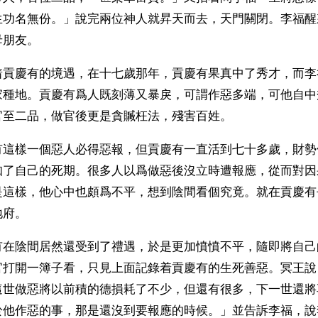
生功名無份。」說完兩位神人就昇天而去，天門關閉。李福醒
母朋友。
着貢慶有的境遇，在十七歲那年，貢慶有果真中了秀才，而李
家種地。貢慶有爲人既刻薄又暴戾，可謂作惡多端，可他自中
官至二品，做官後更是貪贓枉法，殘害百姓。
有這樣一個惡人必得惡報，但貢慶有一直活到七十多歲，財勢
知了自己的死期。很多人以爲做惡後沒立時遭報應，從而對因
是這樣，他心中也頗爲不平，想到陰間看個究竟。就在貢慶有
地府。
有在陰間居然還受到了禮遇，於是更加憤憤不平，隨即將自己
官打開一簿子看，只見上面記錄着貢慶有的生死善惡。冥王說
這世做惡將以前積的德損耗了不少，但還有很多，下一世還將
於他作惡的事，那是還沒到要報應的時候。」並告訴李福，說