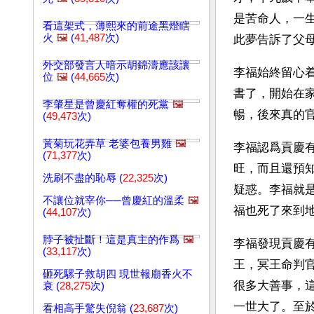
是苦命人，一
看這架式，薄熙來的前途黑燈瞎
火
🖼️
(
41,487
次)
此夢告訴了父
外交部發言人暗示胡錦濤應該讓
李福始終留心
位
🖼️
(
44,665
次)
書了，開始在
李肇星是曾慶紅奪權的死黨
🖼️
暢，後來真的
(
49,473
次)
黃菊玩花弄草 老婆包養男雞
🖼️
李福認爲貢慶
(
71,377
次)
旺，而且還預
洗刷不盡的恥辱 (
22,325
次)
疑惑。李福就
不讓位就宰你──曾慶紅的溫柔
🖼️
福也死了來到
(
44,107
次)
脖子被扯斷！這是真主的作爲
🖼️
李福發現貢慶
(
33,117
次)
王，冥王命判
砸死騾子救胡四 現世報廟香火不
很多大善事，
衰 (
28,275
次)
一世大了。至
看相高手驚失倪翁 (
23,687
次)