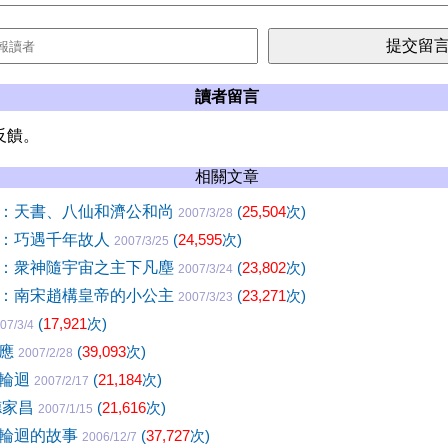
讀者留言
反饋。
相關文章
：天書、八仙和濟公和尚
(
25,504
次)
2007/3/28
：巧遇千年故人
(
24,595
次)
2007/3/25
：衆神隨宇宙之主下凡塵
(
23,802
次)
2007/3/24
：南宋趙構皇帝的小公主
(
23,271
次)
2007/3/23
(
17,921
次)
07/3/4
報應
(
39,093
次)
2007/2/28
命輪迴
(
21,184
次)
2007/2/17
德家昌
(
21,616
次)
2007/1/15
果輪迴的故事
(
37,727
次)
2006/12/7