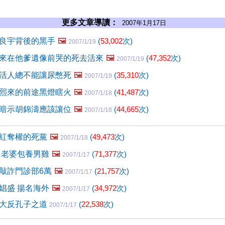
更多文章導讀：
2007年1月17日
良宇背後的黑手
🖼️
(
53,002
次)
2007/1/19
來在他爹遺像前哭的死去活來
🖼️
(
47,352
次)
2007/1/19
活人總不能讓尿憋死
🖼️
(
35,310
次)
2007/1/19
熙來的前途黑燈瞎火
🖼️
(
41,487
次)
2007/1/18
暗示胡錦濤應該讓位
🖼️
(
44,665
次)
2007/1/18
紅奪權的死黨
🖼️
(
49,473
次)
2007/1/18
 老婆包養男雞
🖼️
(
71,377
次)
2007/1/17
敲詐門診部6萬
🖼️
(
21,757
次)
2007/1/17
娼盛 揚名海外
🖼️
(
34,972
次)
2007/1/17
大反孔子之道
(
22,538
次)
2007/1/17