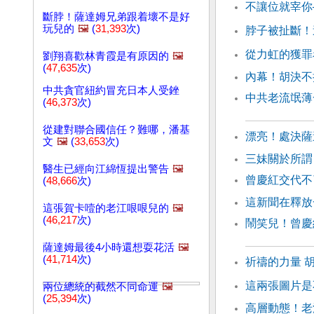
不讓位就宰你
斷脖！薩達姆兄弟跟着壞不是好
玩兒的
🖼️
(
31,393
次)
脖子被扯斷！
從力虹的獲罪
劉翔喜歡林青霞是有原因的
🖼️
(
47,635
次)
內幕！胡決不
中共貪官紐約冒充日本人受銼
中共老流氓薄
(
46,373
次)
從建對聯合國信任？難哪，潘基
漂亮！處決薩
文
🖼️
(
33,653
次)
三妹關於所謂
醫生已經向江綿恆提出警告
🖼️
曾慶紅交代不
(
48,666
次)
這新聞在釋放
這張賀卡噎的老江哏哏兒的
🖼️
(
46,217
次)
鬧笑兒！曾慶
薩達姆最後4小時還想耍花活
🖼️
(
41,714
次)
祈禱的力量 
這兩張圖片是
兩位總統的截然不同命運
🖼️
(
25,394
次)
高層動態！老