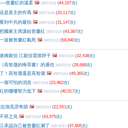
──曾慶紅的溫柔
🖼️
(
44,107
次)
2007/1/16
這是真主的作爲
🖼️
(
33,117
次)
2007/1/16
看到中共的最怕
🖼️
(
31,147
次)
2007/1/16
把國家主席讓給曾慶紅
(
43,387
次)
2007/1/15
一波被曾慶紅氣死
🖼️
(
58,840
次)
2007/1/15
達姆親信 江親信需摸脖子
🖼️
(
32,438
次)
2007/1/15
《高智晟的悔罪書》的通信
(
28,668
次)
2007/1/15
了！高智晟還是高智晟
🖼️
(
49,365
次)
2007/1/14
一個可怕的消息
(
23,462
次)
2007/1/14
紅的嘍嘍智力低下
🖼️
(
40,917
次)
2007/1/14
胡志強見證奇蹟
🖼️
(
22,551
次)
2007/1/14
不祥之兆
🖼️
(
43,975
次)
2007/1/14
江承認自己被曾慶紅涮了
(
37,805
次)
2007/1/13