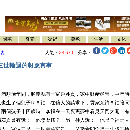
國際
奇聞
災禍
萬象
生活
文化
人氣：
23,679
分享：
發表
三世輪迴的報應真事
】清順治年間，順義縣有一富戶姓貢，家中財產頗豐，中年時
人也生了個兒子叫李福。在傭人的請求下，貢家允許李福陪同
。兩個孩子十四歲時，李福在一天夜裏夢中看見天門大開，有
指着貢慶有說：「他怎麼樣？」另一神人說：「他是全福之人
舉人，官位二品，一世榮華富貴。」又指着問李福一生將怎樣