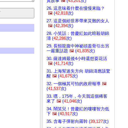
實故事
🖼️
(
43,201
次)
26. 這意味着什麼在慢慢來臨？
🖼️
(
42,818
次)
27. 這是個給世界帶來災難的女人
🖼️
(
42,394
次)
28. 小笑話：曾慶紅如此暗殺胡錦
濤 (
42,286
次)
29. 長頸龍腹中神祕頭蓋骨引出另
一嚴重話題
🖼️
(
41,835
次)
30. 薩達姆最後4小時還想耍花活
🖼️
(
41,714
次)
31. 上海幫迷失方向 胡錦濤應該驚
醒
🖼️
(
41,675
次)
32. 一個極其可怕的政府報導
🖼️
(
41,537
次)
33. 嘿，175年，今天我這個稀客
來了
🖼️
(
41,046
次)
34. 鬧笑兒！曾慶紅的嘍嘍智力低
下
🖼️
(
40,917
次)
35. 含毒子彈射向羅幹 (
39,127
次)