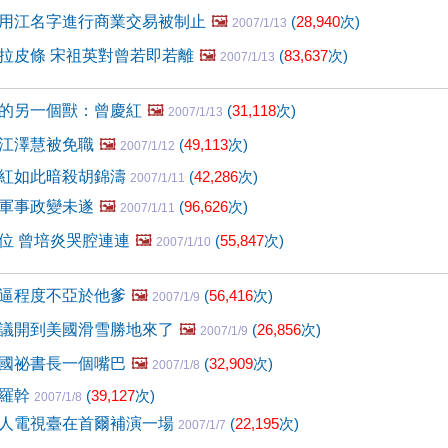
用江名字進行商業交易被制止
🖼️
(
28,940
次)
2007/1/13
拉皮條 宋祖英對曾若即若離
🖼️
(
83,637
次)
2007/1/13
的另一個獸：曾慶紅
🖼️
(
31,118
次)
2007/1/13
江澤慧被免職
🖼️
(
49,113
次)
2007/1/12
紅如此暗殺胡錦濤
(
42,286
次)
2007/1/11
軍事政變未遂
🖼️
(
96,626
次)
2007/1/11
位 曾培炎哭腔連連
🖼️
(
55,847
次)
2007/1/10
逼程度不亞於他爹
🖼️
(
56,416
次)
2007/1/9
議開到美國滑雪勝地來了
🖼️
(
26,856
次)
2007/1/9
國祕書長一個嘴巴
🖼️
(
32,909
次)
2007/1/8
向羅幹
(
39,127
次)
2007/1/8
人電視臺在首爾補演一場
(
22,195
次)
2007/1/7