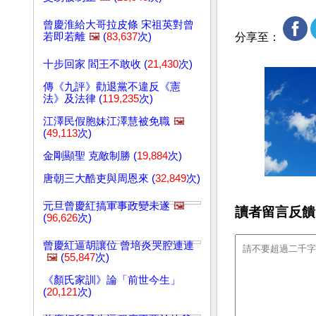
曾慶淮給大哥拉皮條 宋祖英對曾
若即若離
🖼️
(
83,637
次)
分享至：
十步回家 閻王不敢收 (
21,430
次)
傳《九評》勸退黨不違反《憲
法》及法律 (
119,235
次)
江澤民假胞妹江澤慧被免職
🖼️
(
49,113
次)
金剛顯聖 克敵制勝 (
19,884
次)
唐朝三大酷吏與周恩來 (
32,849
次)
元旦曾慶紅搞軍事政變未遂
🖼️
讀者留言反饋
(
96,626
次)
曾慶紅逼胡讓位 曾培炎哭腔連連
🖼️
(
55,847
次)
《顏氏家訓》論「前世今生」
(
20,121
次)