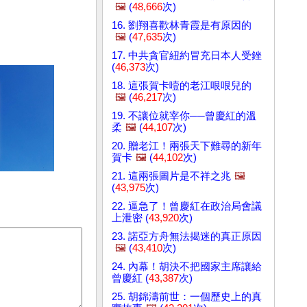
🖼️
(
48,666
次)
16. 劉翔喜歡林青霞是有原因的
🖼️
(
47,635
次)
17. 中共貪官紐約冒充日本人受銼
(
46,373
次)
18. 這張賀卡噎的老江哏哏兒的
🖼️
(
46,217
次)
19. 不讓位就宰你──曾慶紅的溫
柔
🖼️
(
44,107
次)
20. 贈老江！兩張天下難尋的新年
賀卡
🖼️
(
44,102
次)
21. 這兩張圖片是不祥之兆
🖼️
(
43,975
次)
22. 逼急了！曾慶紅在政治局會議
上泄密 (
43,920
次)
23. 諾亞方舟無法揭迷的真正原因
🖼️
(
43,410
次)
24. 內幕！胡決不把國家主席讓給
曾慶紅 (
43,387
次)
25. 胡錦濤前世：一個歷史上的真