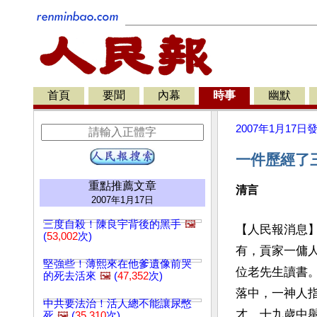
首頁
要聞
內幕
時事
幽默
2007年1月17日
一件歷經了
重點推薦文章
清言
2007年1月17日
三度自殺！陳良宇背後的黑手
🖼️
【人民報消息
(
53,002
次)
有，貢家一傭
堅強些！薄熙來在他爹遺像前哭
位老先生讀書
的死去活來
🖼️
(
47,352
次)
落中，一神人
中共要法治！活人總不能讓尿憋
才，十九歲中
死
🖼️
(
35,310
次)