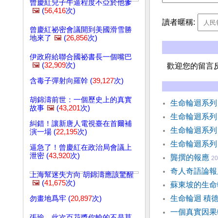
曾慶紅兒子牛逼程度不亞於他爹
🖼️
(
56,416
次)
讀者暱稱:
曾慶紅祕密會議開到美國滑雪勝
地來了
🖼️
(
26,856
次)
伊政府給聯合國祕書長一個嘴巴
🖼️
(
32,909
次)
歡迎您的留言
含毒子彈射向羅幹 (
39,127
次)
胡錦濤前世：一個歷史上的真實
生命輪迴系列
故事
🖼️
(
43,201
次)
生命輪迴系列
糾錯！讓新唐人電視臺在首爾補
生命輪迴系列
演一場 (
22,195
次)
生命輪迴系列
逼急了！曾慶紅在政治局會議上
泄密 (
43,920
次)
龔撰的報應
20
奇人奇語論
上海幫迷失方向 胡錦濤應該驚醒
🖼️
(
41,675
次)
蘇東坡的生
生命輪迴 積
勿畫地爲牢 (
20,897
次)
一個真實因
張瑜，此次百花獎你輸的不是莫