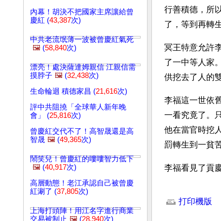
行善積德，所
內幕！胡決不把國家主席讓給曾
慶紅 (
43,387
次)
了，等到再轉
中共老流氓薄一波被曾慶紅氣死
冥王特意允許
🖼️
(
58,840
次)
了一中等人家
漂亮！處決薩達姆親信 江親信需
摸脖子
🖼️
(
32,438
次)
供挖去了人的
生命輪迴 積德家昌 (
21,616
次)
李福這一世依
評中共阻撓「全球華人新年晚
一看究竟了。
會」 (
25,816
次)
他在當官時挖
曾慶紅交代不了！高智晟還是高
智晟
🖼️
(
49,365
次)
罰轉生到一貧
鬧笑兒！曾慶紅的嘍嘍智力低下
🖼️
(
40,917
次)
李福看見了貢
高層動態！老江承認自己被曾慶
文章網址: http://w
紅涮了 (
37,805
次)
打印機版
上海打頭陣！用江名字進行商業
交易被制止
🖼️
(
28,940
次)