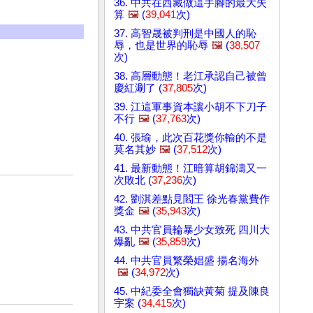
36. 中共在西藏做這手腳的最大失
算
🖼️
(
39,041
次)
37. 高智晟被判刑是中國人的恥
辱，也是世界的恥辱
🖼️
(
38,507
次)
38. 高層動態！老江承認自己被曾
慶紅涮了 (
37,805
次)
39. 江這軍事資本讓小胡不下刀子
不行
🖼️
(
37,763
次)
40. 張瑜，此次百花獎你輸的不是
莫名其妙
🖼️
(
37,512
次)
41. 最新動態！江暗算胡錦濤又一
次敗北 (
37,236
次)
42. 劉淇差點見閻王 徐光春黨費作
獎金
🖼️
(
35,943
次)
43. 中共官員輪暴少女致死 四川大
爆亂
🖼️
(
35,859
次)
44. 中共官員繁榮娼盛 揚名海外
🖼️
(
34,972
次)
45. 中紀委全會獨缺黃菊 提及陳良
宇案 (
34,415
次)