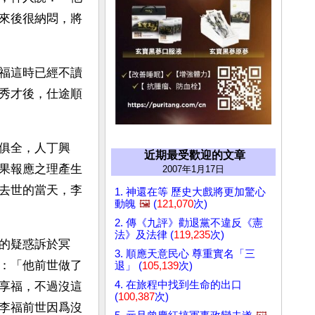
來後很納悶，將
福這時已經不讀
秀才後，仕途順
俱全，人丁興
近期最受歡迎的文章
果報應之理產生
2007年1月17日
去世的當天，李
1. 神還在等 歷史大戲將更加驚心
動魄
🖼️
(
121,070
次)
2. 傳《九評》勸退黨不違反《憲
法》及法律 (
119,235
次)
的疑惑訴於冥
3. 順應天意民心 尊重實名「三
：「他前世做了
退」 (
105,139
次)
4. 在旅程中找到生命的出口
享福，不過沒這
(
100,387
次)
李福前世因爲沒