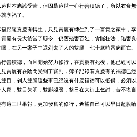
以這世本應該受苦，但因爲這世一心行善積德了，所以衣食無
生就享福了。
李福跟隨貢慶有轉生，只見貢慶有轉生到了一富貴之家中，李
。貢慶有長大後當了縣令，仍舊殘害百姓，貪贓枉法，陷害良
雙眼，在另一案子中還剁去了人的雙腿。七十歲時暴病而亡。
舊行善積德，而且開始努力修行，在貢慶有死後，他已經可以
只見貢慶有在陰間受到了審判，簿子記錄着貢慶有的福德已經
人雙目，剁人雙腳這些事已經沒有什麼福德可以抵償，必須以
苦人家，雙目失明，雙腳殘廢，整日在大街上乞討，苦不堪言
慶有這三世果報，更加發奮的修行，希望自己可以早日超脫輪
ww.renminbao.com/rmb/articles/2007/1/17/42909b.html