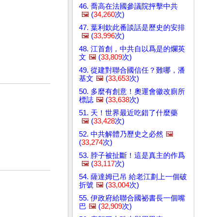
46. 喬高在法國參議院抨擊中共
🖼️
(
34,260
次)
47. 葉利欽此番談話是歷史的安排
🖼️
(
33,996
次)
48. 江首創，中共自以爲是的爛英
文
🖼️
(
33,809
次)
49. 從建對聯合國信任？難哪，潘
基文
🖼️
(
33,653
次)
50. 多麼有創意！奧運會徽改廁所
標誌
🖼️
(
33,638
次)
51. 天！世界最近吃錯了什麼藥
🖼️
(
33,428
次)
52. 中共解體乃歷史之必然
🖼️
(
33,274
次)
53. 脖子被扯斷！這是真主的作爲
🖼️
(
33,117
次)
54. 薩達姆已吊 給老江劃上一個破
折號
🖼️
(
33,004
次)
55. 伊政府給聯合國祕書長一個嘴
巴
🖼️
(
32,909
次)