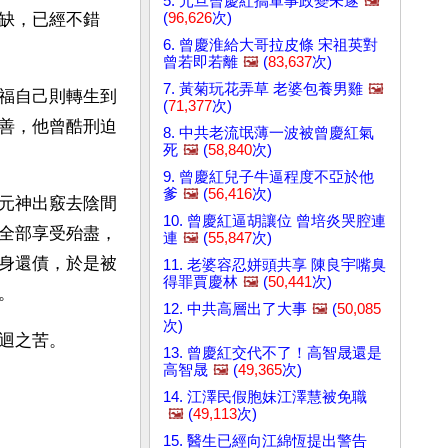
5. 元旦曾慶紅搞軍事政變未遂
🖼️
(
96,626
次)
缺，已經不錯
6. 曾慶淮給大哥拉皮條 宋祖英對
曾若即若離
🖼️
(
83,637
次)
7. 黃菊玩花弄草 老婆包養男雞
🖼️
福自己則轉生到
(
71,377
次)
善，他曾酷刑迫
8. 中共老流氓薄一波被曾慶紅氣
死
🖼️
(
58,840
次)
9. 曾慶紅兒子牛逼程度不亞於他
爹
🖼️
(
56,416
次)
元神出竅去陰間
10. 曾慶紅逼胡讓位 曾培炎哭腔連
全部享受殆盡，
連
🖼️
(
55,847
次)
身還債，於是被
11. 老婆容忍姘頭共享 陳良宇嘴臭
得罪賈慶林
🖼️
(
50,441
次)
。
12. 中共高層出了大事
🖼️
(
50,085
次)
迴之苦。
13. 曾慶紅交代不了！高智晟還是
高智晟
🖼️
(
49,365
次)
14. 江澤民假胞妹江澤慧被免職
🖼️
(
49,113
次)
15. 醫生已經向江綿恆提出警告