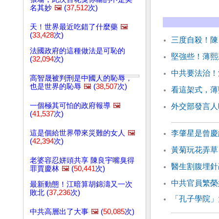
名其妙
🖼️
(
37,512
次)
天！世界最近吃錯了什麼藥
🖼️
(
33,428
次)
三度自殺！陳
法國政府的這種做法是可恥的
堅強些！薄熙
(
32,094
次)
中共要法治！
高智晟被判刑是中國人的恥辱，
也是世界的恥辱
🖼️
(
38,507
次)
看這架式，薄
一個極其可怕的政府報導
🖼️
外交部發言人
(
41,537
次)
這是個給世界帶來災難的女人
🖼️
李肇星是曾慶
(
42,394
次)
黃菊玩花弄草
老婆容忍姘頭共享 陳良宇嘴臭得
醫生割腹埋針
罪賈慶林
🖼️
(
50,441
次)
中共官員繁榮
最新動態！江暗算胡錦濤又一次
敗北 (
37,236
次)
「孔子學院」
中共高層出了大事
🖼️
(
50,085
次)