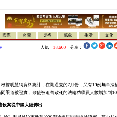
國際
奇聞
災禍
萬象
生活
文化
人氣：
18,660
分享：
表
根據明慧網資料統計，在剛過去的7月份，又有19例無辜法
間渠道被證實，致使被迫害致死的法輪功學員人數增加到10
9例虐殺案從中國大陸傳出