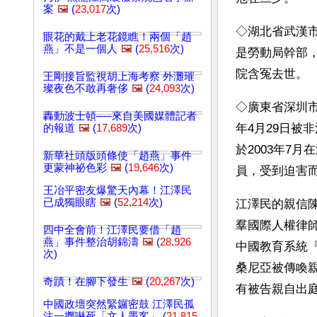
案
🖼️
(
23,017
次)
◇湖北省武漢市
眼花的戴上老花鏡瞧！兩個「趙
燕」不是一個人
🖼️
(
25,516
次)
是勞動局幹部，
院含冤去世。
王剛接旨監視胡上海考察 外灘璀
璨夜色不敢再奢侈
🖼️
(
24,093
次)
◇廣東省深圳市
轟動波士頓──來自美國媒體記者
年4月29日被
的報道
🖼️
(
17,689
次)
於2003年7
新華社頭版頭條使「趙燕」事件
更蒙神祕色彩
🖼️
(
19,646
次)
員，受到迫害
王冶平密友爆驚天內幕！江澤民
已成獨眼瞎
🖼️
(
52,214
次)
江澤民的親信陳
羣國際人權律
四中全會前！江澤民要借「趙
燕」事件整治胡錦濤
🖼️
(
28,926
中國教育系統『
次)
桑尼亞被傳喚
奇蹟！在腳下發生
🖼️
(
20,267
次)
有被告親自出
中國政壇突然緊鑼密鼓 江澤民孤
注一擲嚇死「文人墨客」 (
21,815