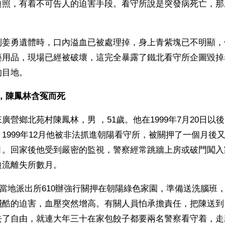
迫照，有着不可告人的迫害手段。看守所說是突發病死亡，那
！
到姜勇遺體時，口內溢血已被處理掉，身上青紫塊已不明顯，
藥用品，現場已經被破壞，這完全暴露了鐵北看守所企圖毀掉
的目地。
，陳鳳林含冤而死
廣營鄉北苑村陳鳳林，男 ，51歲。他在1999年7月20日以
1999年12月他被非法抓進朝陽看守所，被關押了一個月後
月。回家後他受到嚴密的監視，警察經常跳牆上房或破門闖入
迫流離失所數月。
他被當地派出所610辦強行關押在朝陽綠色家園，準備送洗腦班
殘酷的迫害，血壓突然增高。有關人員怕承擔責任，把陳送到
去了自由，就連大年三十在家包餃子都要兩名警察看守着，走