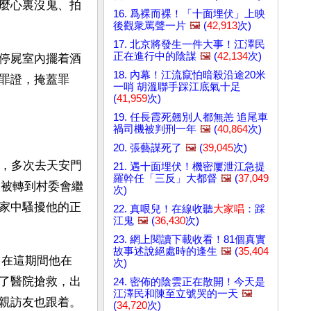
麼心裏沒鬼、拍
16. 爲裸而裸！「十面埋伏」上映
後觀衆罵聲一片
🖼️
(
42,913
次)
17. 北京將發生一件大事！江澤民
正在進行中的陰謀
🖼️
(
42,134
次)
停屍室內擺着酒
18. 內幕！江流竄怕暗殺沿途20米
罪證，掩蓋罪
一哨 胡溫聯手踩江底氣十足
(
41,959
次)
19. 任長霞死翹別人都無恙 追尾車
禍司機被判刑一年
🖼️
(
40,864
次)
20. 張藝謀死了
🖼️
(
39,045
次)
後，多次去天安門
21. 遇十面埋伏！機密屢泄江急提
羅幹任「三反」大都督
🖼️
(
37,049
又被轉到村委會繼
次)
家中騷擾他的正
22. 真哏兒！在線收聽
大家唱
：踩
江鬼
🖼️
(
36,430
次)
23. 網上閱讀下載收看！81個真實
故事述說絕處時的逢生
🖼️
(
35,404
，在這期間他在
次)
了醫院搶救，出
24. 密佈的陰雲正在散開！今天是
江澤民和陳至立號哭的一天
🖼️
親訪友也跟着。
(
34,720
次)