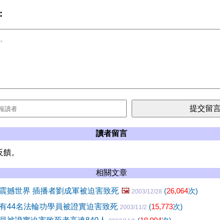
:
讀者留言
反饋。
相關文章
震撼世界 插播者劉成軍被迫害致死
🖼️
(
26,064
次)
2003/12/28
有44名法輪功學員被證實迫害致死
(
15,773
次)
2003/11/2