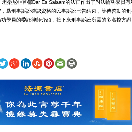
日，坦桑尼亞首都Dar Es Salaam的法官作出了對法輪功學
定，爲刑事訴訟確認資格的民事訴訟已告結束，等待啓動的刑
輪功學員的委託律師介紹，接下來刑事訴訟所需的多名控方證
ww.renminbao.com/rmb/articles/2004/8/5/32103b.html