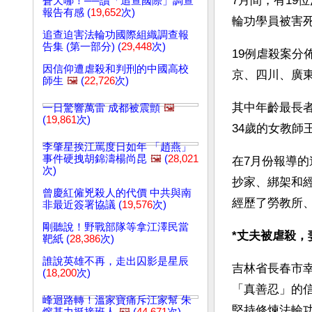
7月間，有19
蒼天哪！──讀「追查國際」調查
報告有感 (
19,652
次)
輪功學員被害死
追查迫害法輪功國際組織調查報
告集 (第一部分) (
29,448
次)
19例虐殺案分
因信仰遭虐殺和判刑的中國高校
京、四川、廣
師生
🖼️
(
22,726
次)
其中年齡最長
一日驚響萬雷 成都被震顫
🖼️
(
19,861
次)
34歲的女教師
李肇星挨江罵度日如年 「趙燕」
事件硬拽胡錦濤楊尚昆
🖼️
(
28,021
在7月份報導
次)
抄家、綁架和
曾慶紅僱兇殺人的代價 中共與南
經歷了勞教所、
非最近簽署協議 (
19,576
次)
剛聽說！野戰部隊等拿江澤民當
*丈夫被虐殺，
靶紙 (
28,386
次)
誰說英雄不再，走出囚影是星辰
吉林省長春市幸
(
18,200
次)
「真善忍」的
峰迴路轉！溫家寶痛斥江家幫 朱
堅持修煉法輪