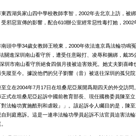
東西湖吳家山四中學校教師李智，2002年去北京上訪，被
受邪惡宣傳的影響，配合610辦公室經常惡性毒打她，200
南頭中學34歲女教師王曉東，2000年依法進京爲法輪功鳴冤上
非法關進深圳南山看守所，遭受任意毆打、凌辱和捆綁，戴35
月在深圳市南山看守所絕食四個月後被迫害致死。她丈夫劉喜峰
而失蹤至今。據說他們的兒子劉響（音）被送往深圳的孤兒院
至立在2004年7月17日在坦桑尼亞展開爲期四天的外交訪問。
師正式在坦桑尼亞起訴中國前教育部長、現任國務委員陳至立
對法輪功實施酷刑和虐殺』」。該起訴令人矚目的是，陳至立
親自到庭應訴。這是一連串法輪功學員起訴不法官員迫害法輪
庭。