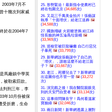
2003年7月不
25. 形勢緊迫！最新指令使農村已
經在包圍北京 (
34,685
次)
曾十幾次到家威
26. 又花三千萬美金拍片！張藝謀
執導「十面埋伏」給老江送葬
🖼️
(
34,588
次)
在2004年7
27. 國旗殘破 火箭艙塗鴉 給江綿
恆長臉的神五淪爲垃圾桶
🖼️
(
33,969
次)
28. 巡檢官被巨龍嚇癱 自己行惡兒
子暴死
🖼️
(
33,799
次)
29. 新華網說張藝謀中了自己的
「埋伏」，誰敢這麼不給老江面
子？
🖼️
(
33,667
次)
30. 老江，死哪兒去了？新華網冒
榮是馬廠鎮中學英
出這圖你也不管一管
🖼️
(
33,272
次)
，被勒索罰款。
31. 演完戲之後！我在醫院親眼見
非法判刑三年，李
到的天安門自焚者
🖼️
(
33,134
次)
3年10月份被保
32. 這事得問陳良宇！爲何看溫家
寶臉綠
🖼️
(
32,046
次)
獄遭受折磨，生命
33. 兩日新聞！新華網透露上層對