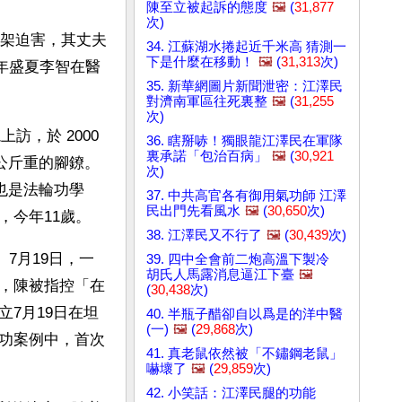
陳至立被起訴的態度
🖼️
(
31,877
次)
綁架迫害，其丈夫
34. 江蘇湖水捲起近千米高 猜測一
下是什麼在移動！
🖼️
(
31,313
次)
2年盛夏李智在醫
35. 新華網圖片新聞泄密：江澤民
對濟南軍區往死裏整
🖼️
(
31,255
次)
訪，於 2000
36. 瞎掰哧！獨眼龍江澤民在軍隊
裏承諾「包治百病」
🖼️
(
30,921
公斤重的腳鐐。
次)
也是法輪功學
37. 中共高官各有御用氣功師 江澤
民出門先看風水
🖼️
(
30,650
次)
，今年11歲。
38. 江澤民又不行了
🖼️
(
30,439
次)
7月19日，一
39. 四中全會前二炮高溫下製冷
胡氏人馬露消息逼江下臺
🖼️
，陳被指控「在
(
30,438
次)
7月19日在坦
40. 半瓶子醋卻自以爲是的洋中醫
(一)
🖼️
(
29,868
次)
功案例中，首次
41. 真老鼠依然被「不鏽鋼老鼠」
嚇壞了
🖼️
(
29,859
次)
42. 小笑話：江澤民腿的功能