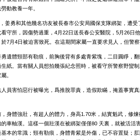
法勞動教養一年。
13日，姜勇和其他幾名功友被長春市公安局國保支隊綁架，遭
看守所，因傷勢過重，4月22日送長春公安醫院，5月26日
，於7月4日被迫害致死。在這期間家屬一直要求見人，但警
姜勇遺體頸部有勒痕，前胸後背有多處青紫塊，二目圓睜，翻
衛生紙。當有關人員想拍幾張紀念照時，被看守所警察野蠻制
家屬。
法人員害怕惡行被曝光，爲推脫罪責，造假欺瞞，掩蓋事實真
。
，身體強壯，有超人的體力，身高1.70米，結實魁武，修
的車軸漢。這樣一個壯漢在被綁架僅僅80 天裏，就被活活
最基本的常識；頸有勒痕，身體青紫是外傷，已不容置疑；肛