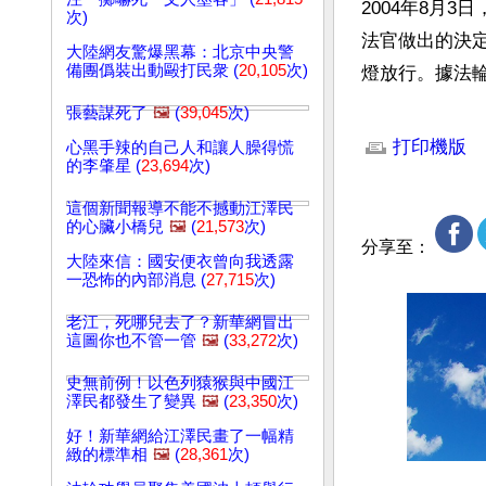
2004年8月3
次)
法官做出的決
大陸網友驚爆黑幕：北京中央警
備團僞裝出動毆打民衆 (
20,105
次)
燈放行。據法
張藝謀死了
🖼️
(
39,045
次)
文章網址: http://w
打印機版
心黑手辣的自己人和讓人臊得慌
的李肇星 (
23,694
次)
這個新聞報導不能不撼動江澤民
的心臟小橋兒
🖼️
(
21,573
次)
分享至：
大陸來信：國安便衣曾向我透露
一恐怖的內部消息 (
27,715
次)
老江，死哪兒去了？新華網冒出
這圖你也不管一管
🖼️
(
33,272
次)
史無前例！以色列猿猴與中國江
澤民都發生了變異
🖼️
(
23,350
次)
好！新華網給江澤民畫了一幅精
緻的標準相
🖼️
(
28,361
次)