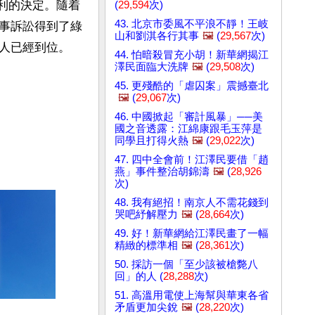
員有利的決定。隨着
(
29,594
次)
43. 北京市委風不平浪不靜！王岐
事訴訟得到了綠
山和劉淇各行其事
🖼️
(
29,567
次)
人已經到位。
44. 怕暗殺冒充小胡！新華網揭江
澤民面臨大洗牌
🖼️
(
29,508
次)
45. 更殘酷的「虐囚案」震撼臺北
🖼️
(
29,067
次)
46. 中國掀起「審計風暴」──美
國之音透露：江綿康跟毛玉萍是
同學且打得火熱
🖼️
(
29,022
次)
47. 四中全會前！江澤民要借「趙
燕」事件整治胡錦濤
🖼️
(
28,926
次)
48. 我有絕招！南京人不需花錢到
哭吧紓解壓力
🖼️
(
28,664
次)
49. 好！新華網給江澤民畫了一幅
精緻的標準相
🖼️
(
28,361
次)
50. 採訪一個「至少該被槍斃八
回」的人 (
28,288
次)
51. 高溫用電使上海幫與華東各省
矛盾更加尖銳
🖼️
(
28,220
次)