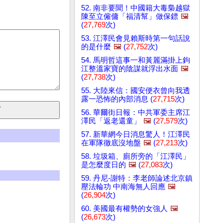
52. 南非要聞！中國籍大毒梟越獄
陳至立僱傭「福清幫」做保鏢
🖼️
(
27,769
次)
53. 江澤民會見賴斯時第一句話說
的是什麼
🖼️
(
27,752
次)
54. 馬明哲這事一和黃麗滿掛上鉤
江整溫家寶的陰謀就浮出水面
🖼️
(
27,738
次)
55. 大陸來信：國安便衣曾向我透
露一恐怖的內部消息 (
27,715
次)
56. 華爾街日報：中共軍委主席江
澤民「返老還童」
🖼️
(
27,579
次)
57. 新華網今日消息驚人！江澤民
在軍隊徹底沒地盤
🖼️
(
27,213
次)
58. 垃圾箱、廁所旁的「江澤民」
是怎麼度日的
🖼️
(
27,083
次)
59. 丹尼-謝特：李老師論述北京鎮
壓法輪功 中南海無人回應
🖼️
(
26,904
次)
60. 美國最有權勢的女強人
🖼️
(
26,673
次)