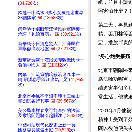
紙，並且不讓
(
34,720
次)
照害怕什麼？
跨越千山萬水 4歲小女孩走遍世界
38個國家
🖼️
(
18,538
次)
第二天，再見
瞎掰哧！獨眼龍江澤民在軍隊裏
精、藥用棉等
承諾「包治百病」
🖼️
(
30,921
次)
惡，推脫罪責
新華網今日消息驚人！江澤民在
軍隊徹底沒地盤
🖼️
(
27,213
次)
*身心飽受摧殘
新華網透露！江賊民導致俄國欺
負咱中國人
🖼️
(
21,612
次)
北京市朝陽區來
內幕！江流竄怕暗殺沿途20米一
爲法輪功鳴冤，
哨 胡溫聯手踩江底氣十足 (
41,959
次)
續迫害半個多
北京市委風不平浪不靜！王岐山
常生活，他被
和劉淇各行其事
🖼️
(
29,567
次)
2001年1月
美公民李祥春案可能牽扯的法律
及索賠問題將引起關注 (
18,431
次)
精神上受到了
中國司法現代化歷史上新一頁──
院以後他便失
國務委員被告出庭 (
20,529
次)