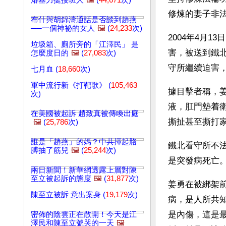
熔基力挺接班人
🖼️
(
44,671
次)
修煉的妻子非
布什與胡錦濤通話是否談到趙燕
──一個神祕的女人
🖼️
(
24,233
次)
2004年4月
垃圾箱、廁所旁的「江澤民」 是
害，被送到鐵北
怎麼度日的
🖼️
(
27,083
次)
守所繼續迫害
七月血 (
18,660
次)
軍中流行新《打靶歌》 (
105,463
據目擊者稱，
次)
液，肛門墊着
在美國被起訴 趙致真被傳喚出庭
撕扯甚至撕打
🖼️
(
25,786
次)
誰是「趙燕」的媽？中共揮起胳
鐵北看守所不
膊抽了筋兒
🖼️
(
25,244
次)
是突發病死亡
兩日新聞！新華網透露上層對陳
至立被起訴的態度
🖼️
(
31,877
次)
姜勇在被綁架前
陳至立被訴 意出案身 (
19,179
次)
病，是人所共知
是內傷，這是
密佈的陰雲正在散開！今天是江
澤民和陳至立號哭的一天
🖼️