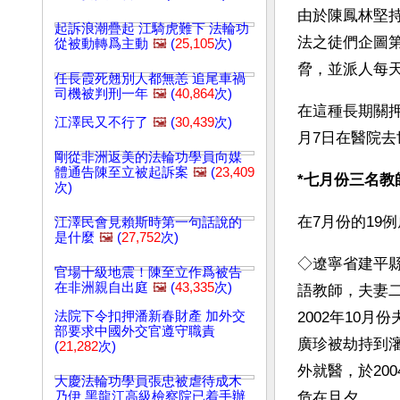
由於陳鳳林堅持信
起訴浪潮疊起 江騎虎難下 法輪功
法之徒們企圖
從被動轉爲主動
🖼️
(
25,105
次)
脅，並派人每
任長霞死翹別人都無恙 追尾車禍
司機被判刑一年
🖼️
(
40,864
次)
在這種長期關押
江澤民又不行了
🖼️
(
30,439
次)
月7日在醫院去
剛從非洲返美的法輪功學員向媒
體通告陳至立被起訴案
🖼️
(
23,409
*七月份三名
次)
在7月份的19
江澤民會見賴斯時第一句話說的
是什麼
🖼️
(
27,752
次)
◇遼寧省建平
官場十級地震！陳至立作爲被告
在非洲親自出庭
🖼️
(
43,335
次)
語教師，夫妻
法院下令扣押潘新春財產 加外交
2002年10
部要求中國外交官遵守職責
廣珍被劫持到瀋
(
21,282
次)
外就醫，於20
大慶法輪功學員張忠被虐待成木
乃伊 黑龍江高級檢察院已着手辦
危在旦夕。