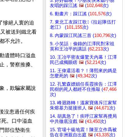
5. 好好聽噢！小朋友快來聽小朋
友唱的踩江謠
🖼️
(
102,648
次)
6. 動畫片：踩江謠 (
101,576
次)
7. 東北工友踩江歌∶《拉起隊伍打
受了慘絕人寰的迫
老江》 (
101,155
次)
他又被送到鐵北看
8. 內蒙踩江民謠三首 (
100,796
次)
察都不允許。
9. 小笑話：偷錄的江澤民對宋祖
英和王冶平的講話 (
62,213
次)
動遺體時口溢血
10. 王冶平密友爆驚天內幕！江澤
民已成獨眼瞎
🖼️
(
52,214
次)
止，警察推搡、
11. 王偉還活着？！薄熙來的媽是
怎麼死的
🖼️
(
49,342
次)
12. 孔繁森嫖娼任長霞挨告：江澤
象，欺騙家屬說
民樹的死人都經不住推敲 (
47,466
次)
13. 峰迴路轉！溫家寶痛斥江家幫
朱熔基力挺接班人
🖼️
(
44,671
次)
煉後沒患過任何疾
14. 胡真急了！疾呼江家幫再攪局
害死。口中溢血
中共徹底沒戲
🖼️
(
43,450
次)
15. 官場十級地震！陳至立作爲被
門部位墊衛生
告在非洲親自出庭
🖼️
(
43,335
次)