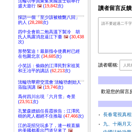
法輪功學員聚集美國波士頓舉行
盛大遊行
🖼️
(
19,842
次)
讀者留言反饋
採訪一個「至少該被槍斃八回」
的人 (
28,288
次)
四中全會前二炮高溫下製冷 胡
氏人馬露消息逼江下臺
🖼️
(
30,438
次)
形勢緊迫！最新指令使農村已經
在包圍北京 (
34,685
次)
讀者暱稱:
小笑話：偷錄的江澤民對宋祖英
和王冶平的講話 (
62,213
次)
法輪功華府交流會 法輪功創始人
蒞臨演講
🖼️
(
19,746
次)
歡迎您的留言
爲何四川出現「六月雪」奇景
(
23,911
次)
孔繁森嫖娼任長霞挨告：江澤民
長春電視真相
樹的死人都經不住推敲 (
47,466
次)
九、十兩月又
江的花招兒玩多了，連一根直腸
的美國都看出門道兒來了
🖼️