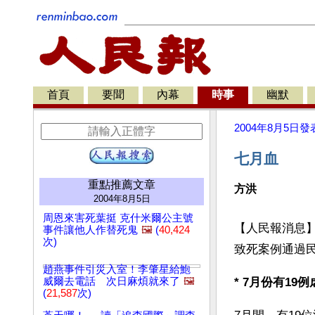
首頁
要聞
內幕
時事
幽默
2004年8月5日
發
七月血
重點推薦文章
方洪
2004年8月5日
周恩來害死葉挺 克什米爾公主號
【人民報消息】
事件讓他人作替死鬼
🖼️
(
40,424
次)
致死案例通過民
趙燕事件引災入室！李肇星給鮑
威爾去電話 次日麻煩就來了
🖼️
* 7月份有1
(
21,587
次)