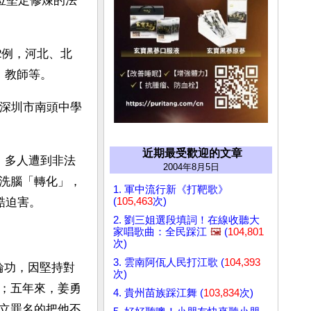
位堅定修煉的法
2例，河北、北
、教師等。
是深圳市南頭中學
近期最受歡迎的文章
，多人遭到非法
2004年8月5日
洗腦「轉化」，
1. 軍中流行新《打靶歌》
(
105,463
次)
酷迫害。
2. 劉三姐選段填詞！在線收聽大
家唱歌曲：全民踩江
🖼️
(
104,801
次)
3. 雲南阿佤人民打江歌 (
104,393
輪功，因堅持對
次)
；五年來，姜勇
4. 貴州苗族踩江舞 (
103,834
次)
立罪名的把他不