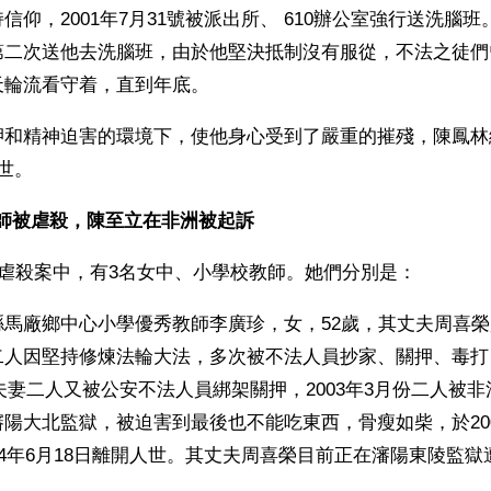
仰，2001年7月31號被派出所、 610辦公室強行送洗腦班。
第二次送他去洗腦班，由於他堅決抵制沒有服從，不法之徒們
天輪流看守着，直到年底。
和精神迫害的環境下，使他身心受到了嚴重的摧殘，陳鳳林終於
世。
教師被虐殺，陳至立在非洲被起訴
例虐殺案中，有3名女中、小學校教師。她們分別是：
縣馬廠鄉中心小學優秀教師李廣珍，女，52歲，其丈夫周喜
二人因堅持修煉法輪大法，多次被不法人員抄家、關押、毒打
月份夫妻二人又被公安不法人員綁架關押，2003年3月份二人被
陽大北監獄，被迫害到最後也不能吃東西，骨瘦如柴，於200
04年6月18日離開人世。其丈夫周喜榮目前正在瀋陽東陵監