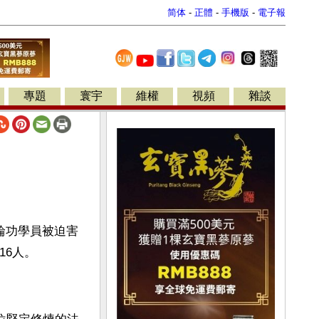
简体
-
正體
-
手機版
-
電子報
專題
寰宇
維權
視頻
雜談
輪功學員被迫害
16人。