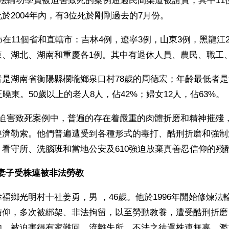
位法輪功學員被迫害致死的案例通過民間渠道被證實，其中11
於2004年內，有3位死於剛剛過去的7月份。
佈在11個省和直轄市：吉林4例，遼寧3例，山東3例，黑龍江
東、湖北、湖南和重慶各1例。其中有退休人員、農民、職工
者是湖南省衡陽縣欄壠鄉泉口村78歲的周德宏；年齡最低者
王曉東。50歲以上的老人8人，佔42%；婦女12人，佔63%。
的迫害致死案例中，普遍的存在着嚴重的肉體折磨和精神摧殘
經濟勒索。他們普遍遭受到各種形式的毒打、酷刑折磨和強制
看守所、洗腦班和當地公安及610強迫放棄真善忍信仰的殘
妻子受株連被非法勞教
福鄉光明村十社姜勇，男 ，46歲。他於1996年開始修煉法
信仰，多次被綁架、非法拘留，以至勞動教養，遭受酷刑折磨
功，被迫害得有家難回，流離失所。不法之徒還株連無辜，濫