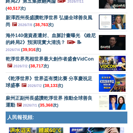
終局2》第五集掀翻輿論
🖼️▶️
2026/7/11
(
40,517
次)
新澤西州長盛讚乾淨世界 弘揚全球善良風
尚
🖼️
(
38,763
次)
2026/7/8
海外140億資產遭封、血脈計畫曝光 《維尼
的終局2》預演現實大清洗？
🖼️▶️
📝
(
39,916
次)
2026/7/4
乾淨世界亮相世界最大創作者盛會VidCon
🖼️
(
38,717
次)
2026/7/2
《乾淨世界》世界盃有獎比賽 分享慶祝足
球盛事
🖼️
(
38,133
次)
2026/7/2
麻州正副州長盛讚乾淨世界 推動全球善良
運動
🖼️
(
35,368
次)
2026/7/1
人民報視頻: