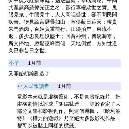
夢中復入紅牆深處，魑魅盈庭，羣醜競逐。中國
共產黨高懸偉光正之名，卻行專權欺世之實。鬼
眼見鬼，牛眼見牛，人人高唱盛世，卻不聞民間
疾苦。徒見謊言層疊如山，宣傳蔽日遮天；權貴
朱門酒肉，百姓負重前行。江濤拍岸，東流不
返，多少忠良埋沒塵土；回首神州，傳統凋零，
斯文掃地。忽驚巫峰西傾，天地倒置，方知世道
久已非昔日之世。
小羊
1月前
又開始胡編亂造了
↩️ 人民報讀者
1月前
電影本來就是虛構藝術，不是真實紀錄片。把
虛構劇情批評成「胡編亂造」，等於否定了大
部分文學和影視創作。照這個邏輯，《哈利波
特》《權力的遊戲》乃至絕大多數影視作品，
都可以被貼上同樣的標籤。