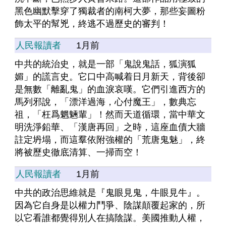
黑色幽默擊穿了獨裁者的南柯大夢，那些妄圖粉
飾太平的幫兇，終逃不過歷史的審判！
人民報讀者
1月前
中共的統治史，就是一部「鬼說鬼話，狐演狐
媚」的謊言史。它口中高喊着日月新天，背後卻
是無數「離亂鬼」的血淚哀嘆。它們引進西方的
馬列邪說，「漂洋過海，心付魔王」，數典忘
祖，「枉爲魍魎輩」！然而天道循環，當中華文
明洗淨鉛華、「漢唐再回」之時，這座血債大牆
註定坍塌，而這羣依附強權的「荒唐鬼魅」，終
將被歷史徹底清算、一掃而空！
人民報讀者
1月前
中共的政治思維就是『鬼眼見鬼，牛眼見牛』。
因為它自身是以權力鬥爭、陰謀顛覆起家的，所
以它看誰都覺得別人在搞陰謀。美國推動人權，