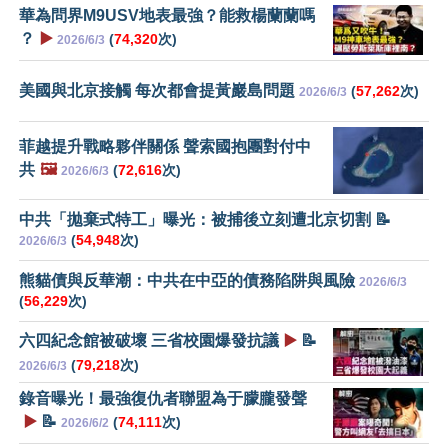
華為問界M9USV地表最強？能救楊蘭蘭嗎
？
▶️
(
74,320
次)
2026/6/3
美國與北京接觸 每次都會提黃巖島問題
(
57,262
次)
2026/6/3
菲越提升戰略夥伴關係 聲索國抱團對付中
共
🖼️
(
72,616
次)
2026/6/3
中共「拋棄式特工」曝光：被捕後立刻遭北京切割 📝
(
54,948
次)
2026/6/3
熊貓債與反華潮：中共在中亞的債務陷阱與風險
2026/6/3
(
56,229
次)
六四紀念館被破壞 三省校園爆發抗議
▶️
📝
(
79,218
次)
2026/6/3
錄音曝光！最強復仇者聯盟為于朦朧發聲
▶️
📝
(
74,111
次)
2026/6/2