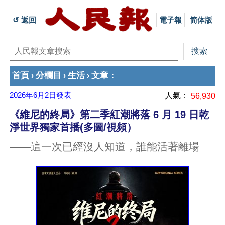
↺ 返回 
電子報
简体版
首頁
分欄目
生活
文章
›
›
›
：
2026年6月2日
發表
人氣：
56,930
《維尼的終局》第二季紅潮將落 6 月 19 日乾
淨世界獨家首播(多圖/視頻）
——這一次已經沒人知道，誰能活著離場