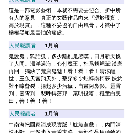
這是一部電影藝術，本就不需要去迎合、折中所
有人的意見！真正的文藝作品向來『源於現實，
高於現實』，這種不妥協的自由風骨，才戳中了
極權黑箱最害怕的痛處。
人民報讀者
1月前
鬼說鬼，狐話狐，多少離亂鬼感嘆，日月新天換
了人間。漂洋過海，心付魔王，枉爲魍魎輩!漢唐
再回，獨缺了荒唐鬼魅！看！看！看！清涼醒
世，玉兔天宮翔天外，擊穿多少蚍蜉南柯夢,妖忿
難平嚎眥裂，揚起多少污穢，自畫阿鼻影。靈霄
判，靈霄判，悲呼轉藩邦，棄明投暗，稚童白叟
曰，善！善 ！善！
人民報讀者
1月前
中南海把國家演成現實版「魷魚遊戲」，內鬥清
洗不斷，已然步入黃昏末路。這部作品用極致的