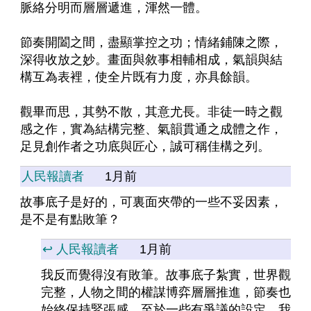
脈絡分明而層層遞進，渾然一體。
節奏開闔之間，盡顯掌控之功；情緒鋪陳之際，
深得收放之妙。畫面與敘事相輔相成，氣韻與結
構互為表裡，使全片既有力度，亦具餘韻。
觀畢而思，其勢不散，其意尤長。非徒一時之觀
感之作，實為結構完整、氣韻貫通之成體之作，
足見創作者之功底與匠心，誠可稱佳構之列。
人民報讀者
1月前
故事底子是好的，可裏面夾帶的一些不妥因素，
是不是有點敗筆？
↩️ 人民報讀者
1月前
我反而覺得沒有敗筆。故事底子紮實，世界觀
完整，人物之間的權謀博弈層層推進，節奏也
始終保持緊張感。至於一些有爭議的設定，我