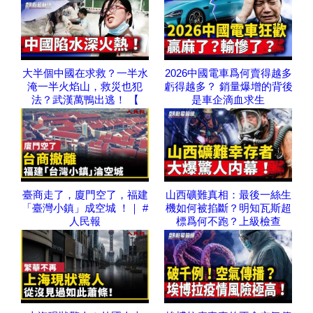
大半個中國在求救？一半水
2026中國電車爲何賣得越多
淹一半火焰山，救災也犯
虧得越多？ 銷量爆增的背後
法？武漢萬鴨出逃！ 【
是車企滴血求生
臺商走了，廈門空了，福建
山西礦難真相：最後一絲生
「臺灣小鎮」成空城 ！｜ #
機如何被掐斷？明知瓦斯超
人民報
標爲何不跑？上級檢查