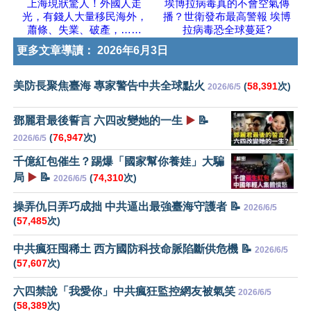
上海現狀驚人！外國人走
埃博拉病毒真的不會空氣傳
光，有錢人大量移民海外，
播？世衛發布最高警報 埃博
蕭條、失業、破產，……
拉病毒恐全球蔓延?
更多文章導讀：
2026年6月3日
美防長聚焦臺海 專家警告中共全球點火
(
58,391
次)
2026/6/5
鄧麗君最後誓言 六四改變她的一生
▶️
📝
(
76,947
次)
2026/6/5
千億紅包催生？踢爆「國家幫你養娃」大騙
局
▶️
📝
(
74,310
次)
2026/6/5
操弄仇日弄巧成拙 中共逼出最強臺海守護者 📝
2026/6/5
(
57,485
次)
中共瘋狂囤稀土 西方國防科技命脈陷斷供危機 📝
2026/6/5
(
57,607
次)
六四禁說「我愛你」中共瘋狂監控網友被氣笑
2026/6/5
(
58,389
次)