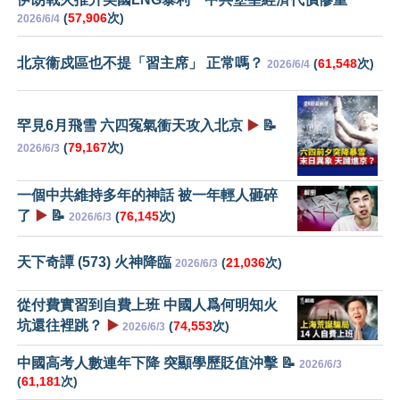
(
57,906
次)
2026/6/4
北京衞戍區也不提「習主席」 正常嗎？
(
61,548
次)
2026/6/4
罕見6月飛雪 六四冤氣衝天攻入北京
▶️
📝
(
79,167
次)
2026/6/3
一個中共維持多年的神話 被一年輕人砸碎
了
▶️
📝
(
76,145
次)
2026/6/3
天下奇譚 (573) 火神降臨
(
21,036
次)
2026/6/3
從付費實習到自費上班 中國人爲何明知火
坑還往裡跳？
▶️
(
74,553
次)
2026/6/3
中國高考人數連年下降 突顯學歷貶值沖擊 📝
2026/6/3
(
61,181
次)