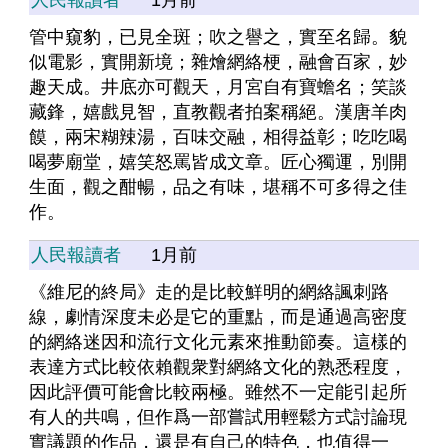
人民報讀者
1月前
管中窺豹，已見全斑；吹之譽之，實至名歸。貌
似電影，實開新境；雜燴網絡梗，融會百家，妙
趣天成。井底亦可觀天，月宮自有寶蟾名；笑談
藏鋒，嬉戲見智，直教觀者拍案稱絕。漢唐羊肉
饃，兩宋糊辣湯，百味交融，相得益彰；吃吃喝
喝夢廟堂，嬉笑怒罵皆成文章。匠心獨運，別開
生面，觀之酣暢，品之有味，堪稱不可多得之佳
作。
人民報讀者
1月前
《維尼的終局》走的是比較鮮明的網絡諷刺路
線，劇情深度未必是它的重點，而是通過高密度
的網絡迷因和流行文化元素來推動節奏。這樣的
表達方式比較依賴觀衆對網絡文化的熟悉程度，
因此評價可能會比較兩極。雖然不一定能引起所
有人的共鳴，但作爲一部嘗試用輕鬆方式討論現
實議題的作品，還是有自己的特色，也值得一