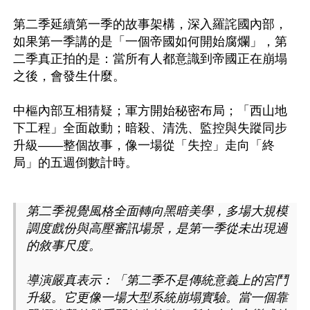
第二季延續第一季的故事架構，深入羅詫國內部，
如果第一季講的是「一個帝國如何開始腐爛」，第
二季真正拍的是：當所有人都意識到帝國正在崩塌
之後，會發生什麼。

中樞內部互相猜疑；軍方開始秘密布局；「西山地
下工程」全面啟動；暗殺、清洗、監控與失蹤同步
升級——整個故事，像一場從「失控」走向「終
局」的五週倒數計時。

第二季視覺風格全面轉向黑暗美學，多場大規模
調度戲份與高壓審訊場景，是第一季從未出現過
的敘事尺度。

導演嚴真表示：「第二季不是傳統意義上的宮鬥
升級。它更像一場大型系統崩塌實驗。當一個靠