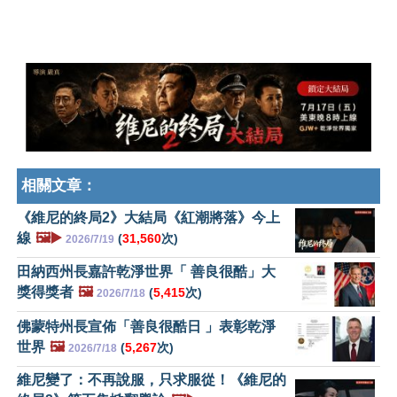
相關文章：
《維尼的終局2》大結局《紅潮將落》今上
線
🖼️▶️
(
31,560
次)
2026/7/19
田納西州長嘉許乾淨世界「 善良很酷」大
獎得獎者
🖼️
(
5,415
次)
2026/7/18
佛蒙特州長宣佈「善良很酷日 」表彰乾淨
世界
🖼️
(
5,267
次)
2026/7/18
維尼變了：不再說服，只求服從！《維尼的