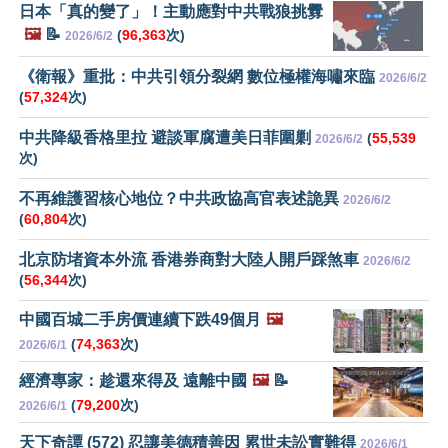
日本「真的變了」！主動應對中共戰狼挑釁
🖼️
📝
(
96,363
次)
2026/6/2
《衛報》重批：中共引領分裂網 數位極權海嘯來臨
2026/6/2
(
57,324
次)
中共降級香格里拉 避談軍腐遭美日菲圍剿
(
55,539
2026/6/2
次)
不再維護習核心地位？中共政協高官表述詭異
2026/6/2
(
60,804
次)
北京防堵資本外流 香港券商對大陸人開戶踩煞車
2026/6/2
(
56,344
次)
中國百城二手房價連續下跌49個月
🖼️
(
74,363
次)
2026/6/1
經濟專家：趁還來得及 遠離中國
🖼️
📝
(
79,200
次)
2026/6/1
天下奇譚 (572) 忍讓美德積善因 累世未訟實難得
2026/6/1