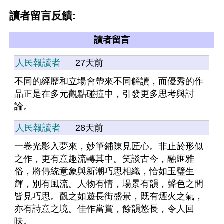
讀者留言反饋:
讀者留言
人民報讀者
27天前
不同的經歷和立場會帶來不同解讀，而優秀的作
品正是在多元觀點碰撞中，引發更多思考與討
論。
人民報讀者
28天前
一卷光影入夢來，妙筆鋪陳見匠心。非止於形似
之作，更有意趣流轉其中。笑談古今，融匯雅
俗，將傳統意象與新潮巧思相織，恰如玉璧生
輝，別有風流。人物有情，場景有韻，聲色之間
皆見巧思。觀之如遊長街盛景，既有煙火之氣，
亦有詩意之境。佳作當賞，餘韻悠長，令人回
味。