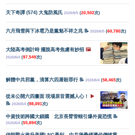
天下奇譚 (574) 大鬼防風氏
(
20,502
次)
2026/6/5
六月飛雪與下冰雹乃是黨魁不祥之兆 📝
(
60,780
次)
2026/6/5
大陸高考倒計時 擺脫高考焦慮有妙招
🖼️
(
97,549
次)
2026/6/4
解體中共邪黨，清算六四屠殺罪行 📝
(
58,465
次)
2026/6/4
從未公開六四畫面 現場原音震撼人心！
▶️
📝
(
98,091
次)
2026/6/4
中資技術跨國大鎖國 北京長臂管轄引爆外資恐慌 📝
(
55,894
次)
2026/6/4
伊朗戰火推升美國LNG暴利 中共堡壘經濟代價慘重