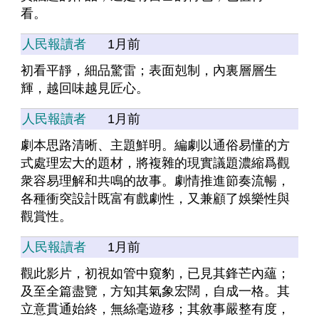
看。
人民報讀者
1月前
初看平靜，細品驚雷；表面剋制，內裏層層生
輝，越回味越見匠心。
人民報讀者
1月前
劇本思路清晰、主題鮮明。編劇以通俗易懂的方
式處理宏大的題材，將複雜的現實議題濃縮爲觀
衆容易理解和共鳴的故事。劇情推進節奏流暢，
各種衝突設計既富有戲劇性，又兼顧了娛樂性與
觀賞性。
人民報讀者
1月前
觀此影片，初視如管中窺豹，已見其鋒芒內蘊；
及至全篇盡覽，方知其氣象宏闊，自成一格。其
立意貫通始終，無絲毫遊移；其敘事嚴整有度，