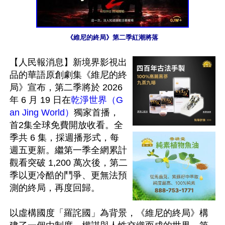
《維尼的終局》第二季紅潮將落
【人民報消息】新境界影視出
品的華語原創劇集《維尼的終
局》宣布，第二季將於 2026 
年 6 月 19 日在
乾淨世界（G
an Jing World）
獨家首播，
首2集全球免費開放收看。全
季共 6 集，採週播形式，每
週五更新。繼第一季全網累計
觀看突破 1,200 萬次後，第二
季以更冷酷的鬥爭、更無法預
測的終局，再度回歸。

以虛構國度「羅詫國」為背景，《維尼的終局》構