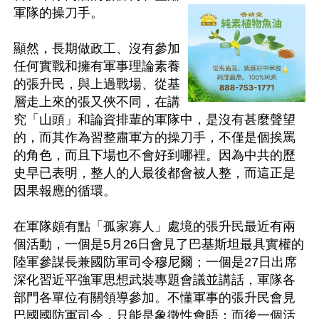
軍隊的操刀手。

顯然，長期做政工、沒有參加
任何實戰和擁有軍事理論素養
的張升民，與上過戰場、從基
層走上來的張又俠不同，在講
究「山頭」和論資排輩的軍隊中，是沒有甚麼聲望
的，而其作為習整肅軍方的操刀手，不僅是個挨罵
的角色，而且下場也不會好到哪裡。因為中共的歷
史早已表明，整人的人最後都會被人整，而這正是
因果報應的循環。

在軍隊頗有點「孤家寡人」處境的張升民最近有兩
個活動，一個是5月26日會見了巴基斯坦最具實權的
陸軍參謀長兼國防軍司令‌穆尼爾；一個是27日出席
深化習近平強軍思想武裝專題會議並講話，軍隊各
部門各單位有關領導參加。不懂軍事的張升民會見
巴國國防軍司令，只能是象徵性會晤；而後一個活