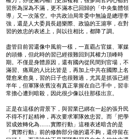
權力，亦使黨內權鬥更加複雜，很多高官內心都對
習所為深為不滿，更不滿本已回歸的「中央集體領
導」又一次落空。中共政治局常委中無論是總理李
強，還是人大委員長趙樂際、政協的王滬寧，在對
習的效忠的表述上，與以往相比，都降了調。

盡管目前習還像中風前一樣，一直霸占官媒、軍媒
的頭條，但此時的習已經很難回到其權力頂峰時
期。不僅是身體原因，還有國內從民間到官場，不
滿習、痛罵的人比比皆是，再加上中共在國際上名
聲愈來愈臭，習的日子也很難過，尤其是抓張已經
半年，但軍隊依舊沒有真正掌握在自己手中，習非
常擔心遭到暗殺，因此很少像以往那樣出京。

正是在這樣的背景下，與習業已綁在一起的張升民
不得不打起精神，再次要求軍隊效忠習。而「把學
習成效轉化為……實際行動」這種表述暗含的是
「實際行動」前的修飾部分做的還不夠，還停留在