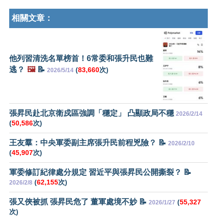
相關文章：
他列習清洗名單榜首！6常委和張升民也難
逃？
🖼️
📝
(
83,660
次)
2026/5/14
張昇民赴北京衛戍區強調「穩定」 凸顯政局不穩
2026/2/14
(
50,586
次)
王友羣：中央軍委副主席張升民前程兇險？ 📝
2026/2/10
(
45,907
次)
軍委修訂紀律處分規定 習近平與張昇民公開撕裂？ 📝
(
62,155
次)
2026/2/8
張又俠被抓 張昇民危了 董軍處境不妙 📝
(
55,327
2026/1/27
次)