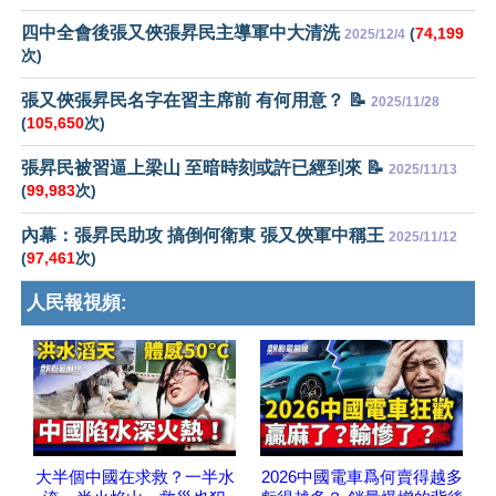
四中全會後張又俠張昇民主導軍中大清洗
(
74,199
2025/12/4
次)
張又俠張昇民名字在習主席前 有何用意？ 📝
2025/11/28
(
105,650
次)
張昇民被習逼上梁山 至暗時刻或許已經到來 📝
2025/11/13
(
99,983
次)
內幕：張昇民助攻 搞倒何衛東 張又俠軍中稱王
2025/11/12
(
97,461
次)
人民報視頻:
大半個中國在求救？一半水
2026中國電車爲何賣得越多