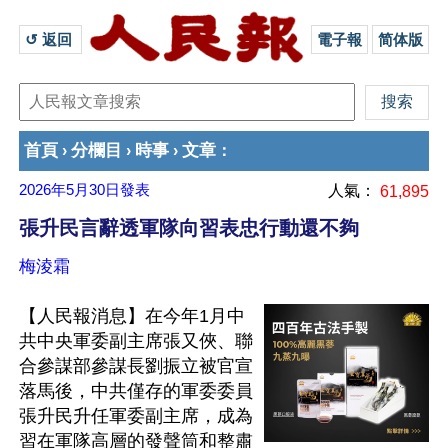
↺ 返回 
電子報
简体版
首頁
分欄目
時事
文章
›
›
›
：
2026年5月30日
發表
人氣：
61,895
張升民言辭透軍隊向習表忠行動還不夠
梅淩霜
【人民報消息】在今年1月中
共中央軍委副主席張又俠、聯
合參謀部參謀長劉振立被官宣
落馬後，中共僅存的軍委委員
張升民升任軍委副主席，成為
習在軍隊高層的發聲筒和整肅