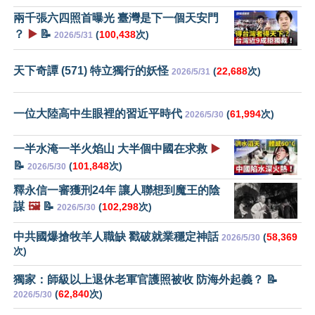
兩千張六四照首曝光 臺灣是下一個天安門
？
▶️
📝
(
100,438
次)
2026/5/31
天下奇譚 (571) 特立獨行的妖怪
(
22,688
次)
2026/5/31
一位大陸高中生眼裡的習近平時代
(
61,994
次)
2026/5/30
一半水淹一半火焰山 大半個中國在求救
▶️
📝
(
101,848
次)
2026/5/30
釋永信一審獲刑24年 讓人聯想到魔王的陰
謀
🖼️
📝
(
102,298
次)
2026/5/30
中共國爆搶牧羊人職缺 戳破就業穩定神話
(
58,369
2026/5/30
次)
獨家：師級以上退休老軍官護照被收 防海外起義？ 📝
(
62,840
次)
2026/5/30