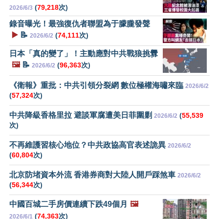
(
79,218
次)
2026/6/3
錄音曝光！最強復仇者聯盟為于朦朧發聲
▶️
📝
(
74,111
次)
2026/6/2
日本「真的變了」！主動應對中共戰狼挑釁
🖼️
📝
(
96,363
次)
2026/6/2
《衛報》重批：中共引領分裂網 數位極權海嘯來臨
2026/6/2
(
57,324
次)
中共降級香格里拉 避談軍腐遭美日菲圍剿
(
55,539
2026/6/2
次)
不再維護習核心地位？中共政協高官表述詭異
2026/6/2
(
60,804
次)
北京防堵資本外流 香港券商對大陸人開戶踩煞車
2026/6/2
(
56,344
次)
中國百城二手房價連續下跌49個月
🖼️
(
74,363
次)
2026/6/1