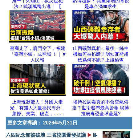
淹一半火焰山，救災也犯
虧得越多？ 銷量爆增的背後
法？武漢萬鴨出逃！ 【
是車企滴血求生
臺商走了，廈門空了，福建
山西礦難真相：最後一絲生
「臺灣小鎮」成空城 ！｜ #
機如何被掐斷？明知瓦斯超
人民報
標爲何不跑？上級檢查
上海現狀驚人！外國人走
埃博拉病毒真的不會空氣傳
光，有錢人大量移民海外，
播？世衛發布最高警報 埃博
蕭條、失業、破產，……
拉病毒恐全球蔓延?
更多文章導讀：
2026年5月31日
六四紀念館被破壞 三省校園爆發抗議
▶️
📝