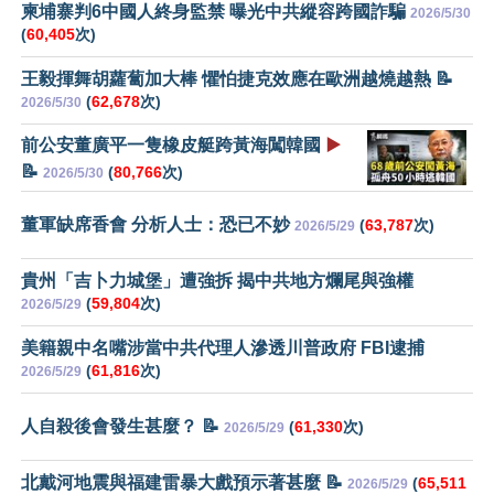
柬埔寨判6中國人終身監禁 曝光中共縱容跨國詐騙
2026/5/30
(
60,405
次)
王毅揮舞胡蘿蔔加大棒 懼怕捷克效應在歐洲越燒越熱 📝
(
62,678
次)
2026/5/30
前公安董廣平一隻橡皮艇跨黃海闖韓國
▶️
📝
(
80,766
次)
2026/5/30
董軍缺席香會 分析人士：恐已不妙
(
63,787
次)
2026/5/29
貴州「吉卜力城堡」遭強拆 揭中共地方爛尾與強權
(
59,804
次)
2026/5/29
美籍親中名嘴涉當中共代理人滲透川普政府 FBI逮捕
(
61,816
次)
2026/5/29
人自殺後會發生甚麼？ 📝
(
61,330
次)
2026/5/29
北戴河地震與福建雷暴大戲預示著甚麼 📝
(
65,511
2026/5/29