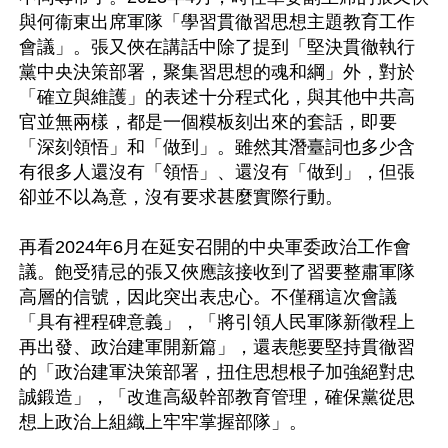
與何衞東出席軍隊「學習貫徹習思想主題教育工作
會議」。張又俠在講話中除了提到「堅決貫徹執行
黨中央決策部署，聚集習思想的魂和綱」外，對於
「確立與維護」的表述十分程式化，與其他中共高
官並無兩樣，都是一個糢板刻出來的套話，即要
「深刻領悟」和「做到」。雖然其潛臺詞也多少含
有很多人還沒有「領悟」、還沒有「做到」，但張
卻並不以為意，沒有要求甚麼實際行動。

再看2024年6月在延安召開的中央軍委政治工作會
議。飽受猜忌的張又俠應該接收到了習要整肅軍隊
高層的信號，因此突出表忠心。不僅稱這次會議
「具有裡程碑意義」，「將引領人民軍隊新徵程上
再出發、政治建軍開新篇」，還表態要堅持貫徹習
的「政治建軍決策部署，扭住思想根子加強絕對忠
誠鍛造」，「改進高級幹部教育管理，確保黨從思
想上政治上組織上牢牢掌握部隊」。
