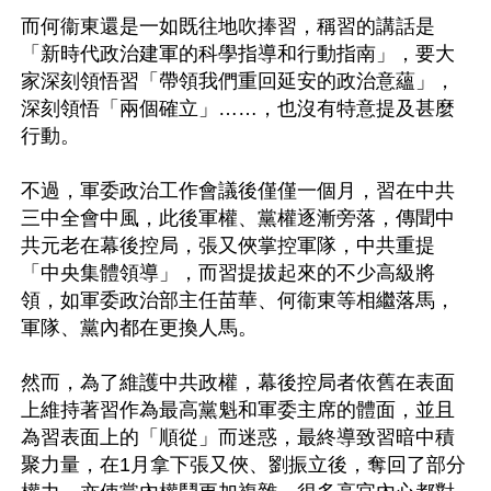
而何衞東還是一如既往地吹捧習，稱習的講話是
「新時代政治建軍的科學指導和行動指南」，要大
家深刻領悟習「帶領我們重回延安的政治意蘊」，
深刻領悟「兩個確立」……，也沒有特意提及甚麼
行動。

不過，軍委政治工作會議後僅僅一個月，習在中共
三中全會中風，此後軍權、黨權逐漸旁落，傳聞中
共元老在幕後控局，張又俠掌控軍隊，中共重提
「中央集體領導」，而習提拔起來的不少高級將
領，如軍委政治部主任苗華、何衞東等相繼落馬，
軍隊、黨內都在更換人馬。

然而，為了維護中共政權，幕後控局者依舊在表面
上維持著習作為最高黨魁和軍委主席的體面，並且
為習表面上的「順從」而迷惑，最終導致習暗中積
聚力量，在1月拿下張又俠、劉振立後，奪回了部分