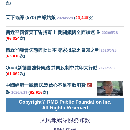
次)
天下奇譚 (570) 白螺姑娘
(
23,446
次)
2026/5/28
習近平四管齊下昏招齊上 閉關鎖國全面加速 📝
2026/5/28
(
66,024
次)
習近平峰會失態痛批日本 專家批缺乏自知之明
2026/5/28
(
63,416
次)
Quad新德里強勢集結 共同反制中共印太行動
2026/5/28
(
61,092
次)
中國經濟一團糟 民眾信心不足不敢消費
🖼️
📝
(
82,616
次)
2026/5/28
Copyright© RMB Public Foundation Inc.
All Rights Reserved
人民報網站服務條款