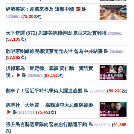
經濟專家：趁還來得及 遠離中國
🖼️
📝
(
79,200
次)
2026/6/1
天下奇譚 (572) 忍讓美德積善因 累世未訟實難得
2026/6/1
(
57,135
次)
歌唱家劉維維與導演蔡元元去世 曾為中共站臺 📝
2026/6/1
(
57,865
次)
扒掉華為「韜定律」底褲 黃仁勳「實話實
說」
▶️
📝
(
97,181
次)
2026/6/1
翻車了！習近平時代學術大躍進崩盤 📝
(
59,236
次)
2026/5/31
德雲社「大地震」 楊鶴通犯大忌飯碗被砸
▶️
📝
(
75,451
次)
2026/5/31
張升民言辭透軍隊向習表忠行動還不夠 📝
(
61,895
2026/5/31
次)