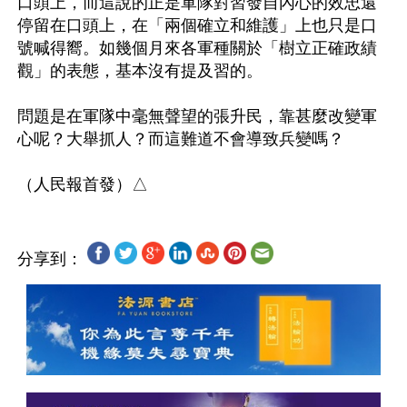
口頭上，而這說的正是軍隊對習發自內心的效忠還
停留在口頭上，在「兩個確立和維護」上也只是口
號喊得嚮。如幾個月來各軍種關於「樹立正確政績
觀」的表態，基本沒有提及習的。

問題是在軍隊中毫無聲望的張升民，靠甚麼改變軍
心呢？大舉抓人？而這難道不會導致兵變嗎？

分享到：