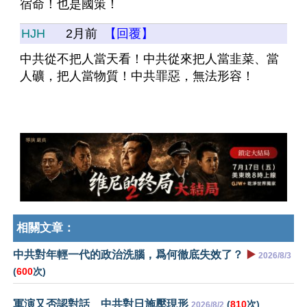
宿命！也是國策！
HJH
2月前
【回覆】
中共從不把人當天看！中共從來把人當韭菜、當
人礦，把人當物質！中共罪惡，無法形容！
相關文章：
中共對年輕一代的政治洗腦，爲何徹底失效了？
▶️
2026/8/3
(
600
次)
軍演又否認對話 中共對日施壓現形
(
810
次)
2026/8/2