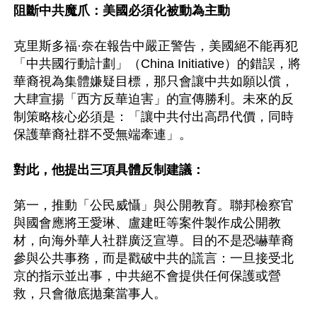
阻斷中共魔爪：美國必須化被動為主動
克里斯多福·奈在報告中嚴正警告，美國絕不能再犯
「中共國行動計劃」（China Initiative）的錯誤，將
華裔視為集體嫌疑目標，那只會讓中共如願以償，
大肆宣揚「西方反華迫害」的宣傳勝利。未來的反
制策略核心必須是：「讓中共付出高昂代價，同時
保護華裔社群不受無端牽連」。

對此，他提出三項具體反制建議：
第一，推動「公民威懾」與公開教育。聯邦檢察官
與國會應將王愛琳、盧建旺等案件製作成公開教
材，向海外華人社群廣泛宣導。目的不是恐嚇華裔
參與公共事務，而是戳破中共的謊言：一旦接受北
京的指示並出事，中共絕不會提供任何保護或營
救，只會徹底拋棄當事人。
