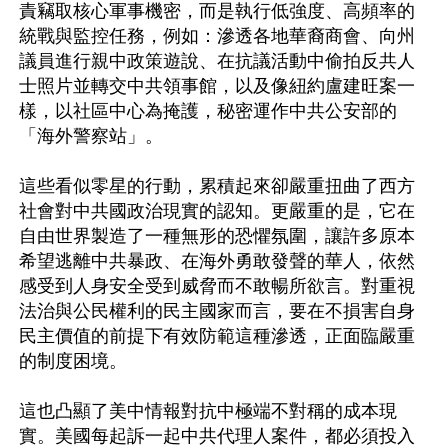
責竊取核心軍事機密，而是執行低強度、高頻率的
統戰與監控任務，例如：滲透各地華裔商會、向州
議員進行親中政策遊說、在抗議活動中偷拍反共人
士照片並轉交中共領事館，以及像紐約盧建旺案一
樣，以社區中心為掩護，秘密運作中共公安部的
「海外警察站」。

這些看似零星的行動，累積起來卻嚴重扭曲了西方
社會對中共國政治現實的認知。更嚴重的是，它在
自由世界製造了一種無形的恐懼氛圍，讓許多原本
希望逃離中共暴政、在海外勇敢發聲的華人，依然
感受到人身安全受到威脅而不敢暢所欲言。對重視
法治與公民權利的民主國家而言，要在不損害自身
民主價值的前提下有效防範這種滲透，正面臨嚴重
的制度困境。

這也凸顯了美中情報對抗中極端不對稱的成本現
實。美國每起訴一起中共代理人案件，都必須投入