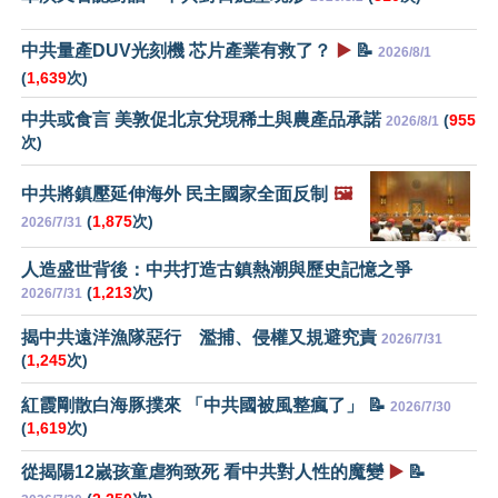
中共量產DUV光刻機 芯片產業有救了？
▶️
📝
2026/8/1
(
1,639
次)
中共或食言 美敦促北京兌現稀土與農產品承諾
(
955
2026/8/1
次)
中共將鎮壓延伸海外 民主國家全面反制
🖼️
(
1,875
次)
2026/7/31
人造盛世背後：中共打造古鎮熱潮與歷史記憶之爭
(
1,213
次)
2026/7/31
揭中共遠洋漁隊惡行 濫捕、侵權又規避究責
2026/7/31
(
1,245
次)
紅霞剛散白海豚撲來 「中共國被風整瘋了」 📝
2026/7/30
(
1,619
次)
從揭陽12嵗孩童虐狗致死 看中共對人性的魔變
▶️
📝