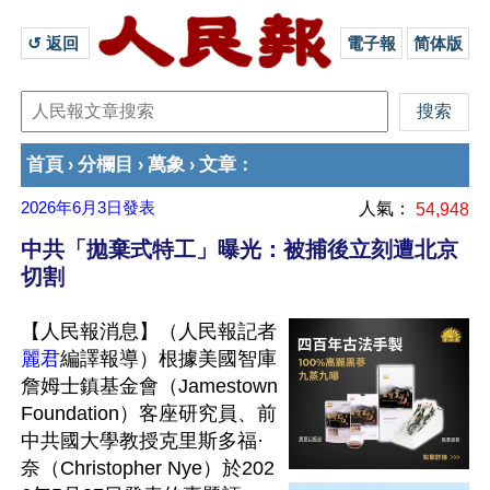
↺ 返回 
電子報
简体版
首頁
分欄目
萬象
文章
›
›
›
：
2026年6月3日
發表
人氣：
54,948
中共「拋棄式特工」曝光：被捕後立刻遭北京
切割
【人民報消息】（人民報記者
麗君
編譯報導）根據美國智庫
詹姆士鎮基金會（Jamestown 
Foundation）客座研究員、前
中共國大學教授克里斯多福·
奈（Christopher Nye）於202