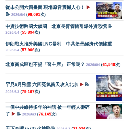
從未公開六四畫面 現場原音震撼人心！
▶️
📝
(
98,091
次)
2026/6/4
中資技術跨國大鎖國 北京長臂管轄引爆外資恐慌 📝
(
55,894
次)
2026/6/4
伊朗戰火推升美國LNG暴利 中共堡壘經濟代價慘重
(
57,906
次)
2026/6/4
北京衞戍區也不提「習主席」 正常嗎？
(
61,548
次)
2026/6/4
罕見6月飛雪 六四冤氣衝天攻入北京
▶️
📝
(
79,167
次)
2026/6/3
一個中共維持多年的神話 被一年輕人砸碎
了
▶️
📝
(
76,145
次)
2026/6/3
天下奇譚 (573) 火神降臨
(
21,036
次)