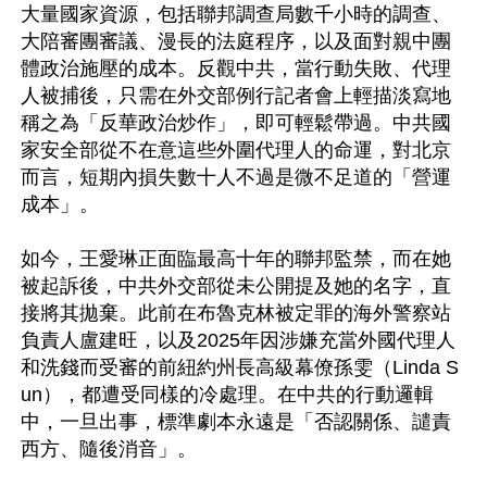
大量國家資源，包括聯邦調查局數千小時的調查、
大陪審團審議、漫長的法庭程序，以及面對親中團
體政治施壓的成本。反觀中共，當行動失敗、代理
人被捕後，只需在外交部例行記者會上輕描淡寫地
稱之為「反華政治炒作」，即可輕鬆帶過。中共國
家安全部從不在意這些外圍代理人的命運，對北京
而言，短期內損失數十人不過是微不足道的「營運
成本」。  

如今，王愛琳正面臨最高十年的聯邦監禁，而在她
被起訴後，中共外交部從未公開提及她的名字，直
接將其拋棄。此前在布魯克林被定罪的海外警察站
負責人盧建旺，以及2025年因涉嫌充當外國代理人
和洗錢而受審的前紐約州長高級幕僚孫雯（Linda S
un），都遭受同樣的冷處理。在中共的行動邏輯
中，一旦出事，標準劇本永遠是「否認關係、譴責
西方、隨後消音」。
