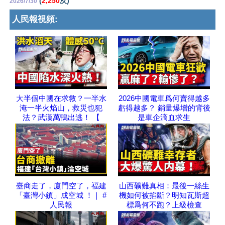
(
2,250
次)
2026/7/30
人民報視頻:
大半個中國在求救？一半水
2026中國電車爲何賣得越多
淹一半火焰山，救災也犯
虧得越多？ 銷量爆增的背後
法？武漢萬鴨出逃！ 【
是車企滴血求生
臺商走了，廈門空了，福建
山西礦難真相：最後一絲生
「臺灣小鎮」成空城 ！｜ #
機如何被掐斷？明知瓦斯超
人民報
標爲何不跑？上級檢查