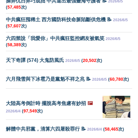
操弄仇日弄巧成拙 中共逼出最強臺海守護者 📝
2026/6/5
(
57,485
次)
中共瘋狂囤稀土 西方國防科技命脈陷斷供危機 📝
2026/6/5
(
57,607
次)
六四禁說「我愛你」中共瘋狂監控網友被氣笑
2026/6/5
(
58,389
次)
天下奇譚 (574) 大鬼防風氏
(
20,502
次)
2026/6/5
六月飛雪與下冰雹乃是黨魁不祥之兆 📝
(
60,780
次)
2026/6/5
大陸高考倒計時 擺脫高考焦慮有妙招
🖼️
(
97,549
次)
2026/6/4
解體中共邪黨，清算六四屠殺罪行 📝
(
58,465
次)
2026/6/4