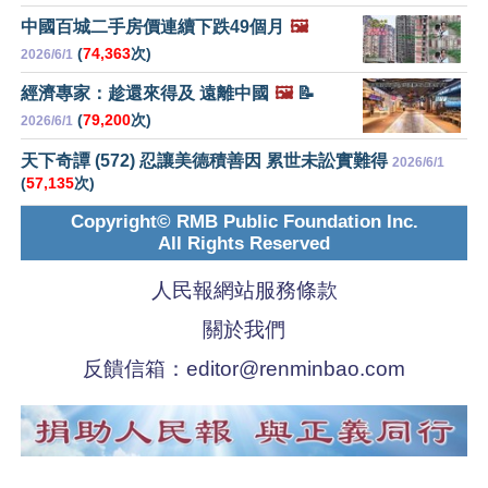
中國百城二手房價連續下跌49個月
🖼️
(
74,363
次)
2026/6/1
經濟專家：趁還來得及 遠離中國
🖼️
📝
(
79,200
次)
2026/6/1
天下奇譚 (572) 忍讓美德積善因 累世未訟實難得
2026/6/1
(
57,135
次)
Copyright© RMB Public Foundation Inc.
All Rights Reserved
人民報網站服務條款
關於我們
反饋信箱：
editor@renminbao.com