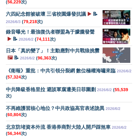
(
56,229
次)
六四紀念館被破壞 三省校園爆發抗議
▶️
📝
(
79,218
次)
2026/6/3
錄音曝光！最強復仇者聯盟為于朦朧發聲
▶️
📝
(
74,111
次)
2026/6/2
日本「真的變了」！主動應對中共戰狼挑釁
🖼️
📝
(
96,363
次)
2026/6/2
《衛報》重批：中共引領分裂網 數位極權海嘯來臨
2026/6/2
(
57,324
次)
中共降級香格里拉 避談軍腐遭美日菲圍剿
(
55,539
2026/6/2
次)
不再維護習核心地位？中共政協高官表述詭異
2026/6/2
(
60,804
次)
北京防堵資本外流 香港券商對大陸人開戶踩煞車
2026/6/2
(
56,344
次)