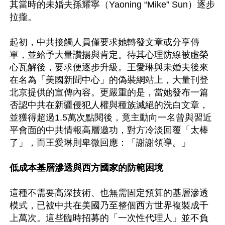
其當時的未婚夫孫耀寧（Yaoning “Mike” Sun）逐步
拉攏。

起初，中共接觸人員僅要求她轉發文章或分享傳
單，並給予大量讚揚與肯定。待其心理防線被虛榮
心瓦解後，要求便逐步升級。王愛琳與未婚夫後來
在名為「美國新聞中心」的偽裝網站上，大量刊登
北京提供的宣傳內容。更嚴重的是，當她發布一篇
否認中共在新疆侵犯人權與種族滅絕的洗白文章，
並獲得超過1.5萬次點閱後，竟主動向一名曾與習近
平會面的中共情報高層邀功，對方冷淡回覆「太棒
了」，而王愛琳則卑微回應：「謝謝領導。」

低成本基層滲透與西方國家的防範困境
這種不需要高深技術、也無需固定預算的基層滲透
模式，已被中共在美國乃至整個西方世界複製成千
上萬次。這些臨時招募的「一次性代理人」並不負