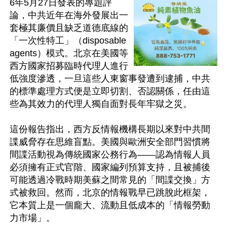
6年5月27日發表的專題評
論，中共近年在海外發展出一
套極其廉價且缺乏道德底線的
「一次性特工」（disposable 
agents）模式。北京在美國等
西方國家招募臨時代理人進行
低強度滲透，一旦這些人東窗事發遭到逮捕，中共
的標準處理方式便是立即切割、否認關係，任由這
些為其效力的代理人獨自面對長年牢獄之災。

這份報告指出，西方反情報機構長期以來對中共間
諜威脅存在思維盲點。美國與歐洲安全部門習慣將
間諜活動視為傳統國家公務行為——認為情報人員
必須擁有正式官階、國家編列預算支持，且被捕後
可能透過冷戰時期美蘇之間常見的「間諜交換」方
式被救回。然而，北京的情報戰早已跳脫此框架，
它本質上是一個龐大、流動且低成本的「情報勞動
力市場」。
