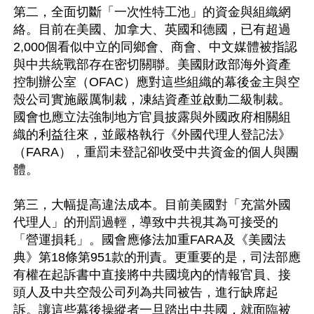
第二，全面切斷「一次性特工池」的資金與組織網
絡。目前在美國、加拿大、英國和德國，已有超過
2,000個看似中立的同鄉會、商會、中文媒體被指認
與中共統戰部存在密切關聯。美國財政部海外資產
控制辦公室（OFAC）應對這些組織的幕後金主與空
殼公司實施嚴厲制裁，凍結資產並啟動二級制裁。
國會也應立法強制地方官員披露與外國政府相關組
織的利益往來，並嚴格執行《外國代理人登記法》
（FARA），重罰未登記卻收受中共資金的個人與團
體。

第三，大幅提高違法成本。目前美國對「充當外國
代理人」的刑罰過輕，導致中共視其為可接受的
「營運損耗」。國會應修法加重FARA及《美國法
典》第18條第951款的刑責。更重要的是，司法部應
有權在起訴書中直接將中共國境內的情報官員、接
頭人及中共空殼公司列為共同被告，進行缺席起
訴。讓這些幕後操縱者一旦踏出中共國，就面臨被