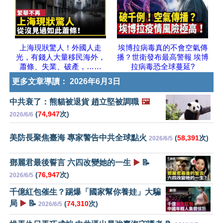
上海現狀驚人！外國人走
埃博拉病毒真的不會空氣傳
光，有錢人大量移民海外，
播？世衛發布最高警報 埃博
蕭條、失業、破產，……
拉病毒恐全球蔓延?
更多文章導讀：
2026年6月3日
中共衰了：熊貓被退貨 趙立堅被調職
🖼️
(
74,947
次)
2026/6/6
美防長聚焦臺海 專家警告中共全球點火
(
58,391
次)
2026/6/5
鄧麗君最後誓言 六四改變她的一生
▶️
📝
(
76,947
次)
2026/6/5
千億紅包催生？踢爆「國家幫你養娃」大騙
局
▶️
📝
(
74,310
次)
2026/6/5