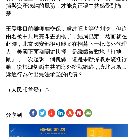
捕與資產凍結的風險，才能真正讓中共感受到痛
楚。

王愛琳目前雖獲准交保，盧建旺也等待判決，但這
兩名被中共用完即丟的棋子，結局已定。然而就在
此時，北京國安部很可能又在招募下一批海外代理
人。美國正面臨關鍵抉擇：是繼續被動地「打地
鼠」，一次起訴一個傀儡；還是果斷採取系統性行
動，從根源切斷中共的海外統戰網絡，讓北京為其
滲透行為付出無法承受的代價？

分享到：