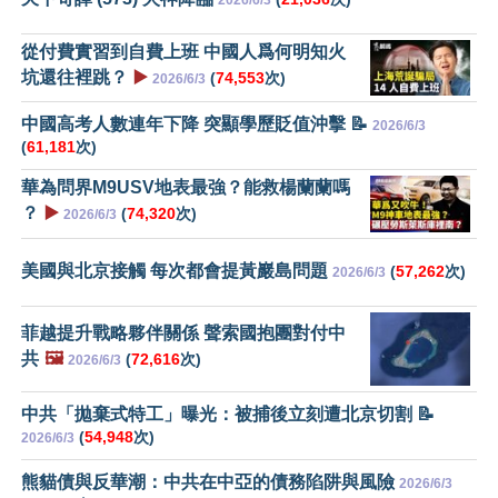
2026/6/3
從付費實習到自費上班 中國人爲何明知火
坑還往裡跳？
▶️
(
74,553
次)
2026/6/3
中國高考人數連年下降 突顯學歷貶值沖擊 📝
2026/6/3
(
61,181
次)
華為問界M9USV地表最強？能救楊蘭蘭嗎
？
▶️
(
74,320
次)
2026/6/3
美國與北京接觸 每次都會提黃巖島問題
(
57,262
次)
2026/6/3
菲越提升戰略夥伴關係 聲索國抱團對付中
共
🖼️
(
72,616
次)
2026/6/3
中共「拋棄式特工」曝光：被捕後立刻遭北京切割 📝
(
54,948
次)
2026/6/3
熊貓債與反華潮：中共在中亞的債務陷阱與風險
2026/6/3