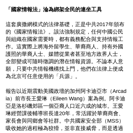
「國家情報法」淪為綁架全民的連坐工具
這套廣撒網模式的法律基礎，正是中共2017年頒布
的《國家情報法》。該法強制規定，任何中國公民
與組織在國家需要時，都有義務配合與支持情報工
作。這實際上將海外留學生、華裔商人、持有外國
護照的華裔人士、媒體從業者甚至地方政界人士，
全部變成可隨時徵調的潛在情報資源。不論本人意
願，只要中共情報機構找上門，他們在法律上便成
為北京可任意使用的「兵源」。 

報告以近期震動美國政壇的加州阿卡迪亞市（Arcad
ia）前市長王愛琳（Eileen Wang）案為例。阿卡迪
亞是洛杉磯郊區一個亞裔人口近六成的城市。王愛
琳經營課後輔導班長達20年，常活躍於華裔商會、
家長會與同鄉會等社群。中共國家安全部（MSS）
吸收她的過程極為狡猾，並非直接威脅，而是透過