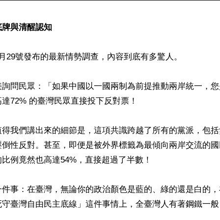
牌與清醒認知 
月29號發布的最新情勢調查，內容到底有多驚人。

接詢問民眾：「如果中國以一國兩制為前提推動兩岸統一，您
達72% 的臺灣民眾直接投下反對票！ 

值得我們講出來的細節是，這項共識跨越了所有的黨派，包括
壓倒性反對。甚至，即便是被外界標籤為最傾向兩岸交流的國
比例竟然也高達54%，直接超過了半數！

一件事：在臺灣，無論你的政治顏色是藍的、綠的還是白的，
死守臺灣自由民主底線」這件事情上，全臺灣人有著鋼鐵一般