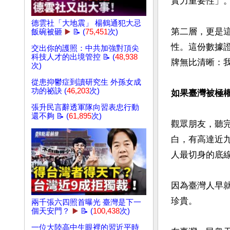
實力重要性」。
德雲社「大地震」 楊鶴通犯大忌
第二層，更是
飯碗被砸
▶️
📝 (
75,451
次)
性。這份數據
交出你的護照：中共加強對頂尖
科技人才的出境管控 📝 (
48,938
牌無比清晰：
次)
從患抑鬱症到讀研究生 外孫女成
功的祕訣 (
46,203
次)
如果臺灣被極
張升民言辭透軍隊向習表忠行動
還不夠 📝 (
61,895
次)
觀眾朋友，聽
白，有高達近
人最切身的底線
因為臺灣人早
珍貴。

兩千張六四照首曝光 臺灣是下一
個天安門？
▶️
📝 (
100,438
次)
一位大陸高中生眼裡的習近平時