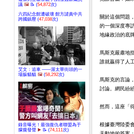
議
🖼️
📝 (
54,872
次)
六四紀念館遭破壞 館方譴責中共
關於這個問題，全
跨國鎮壓 (
47,038
次)
的一個深度專
地緣政治的底牌
馬斯克嚴肅地
誰就贏得了人工
艾文：追車 ——渥太華街頭的一
場躲貓貓
🖼️
(
58,292
次)
馬斯克的言論，
討論。網民紛
然而，這座「得
根據臺灣陸委會
錄音曝光！最強復仇者聯盟為于
朦朧發聲
▶️
📝 (
74,111
次)
天動地的答案