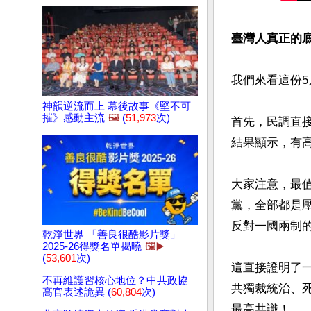
臺灣人真正的底
我們來看這份5
神韻逆流而上 幕後故事《堅不可
摧》感動主流
🖼️
(
51,973
次)
首先，民調直
結果顯示，有高
大家注意，最
黨，全部都是
反對一國兩制的
乾淨世界 「善良很酷影片獎」
2025-26得獎名單揭曉
🖼️▶️
(
53,601
次)
這直接證明了
不再維護習核心地位？中共政協
共獨裁統治、
高官表述詭異 (
60,804
次)
最高共識！
