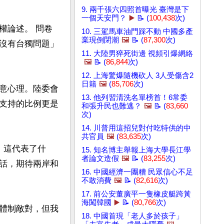
9. 兩千張六四照首曝光 臺灣是下
一個天安門？
▶️
📝 (
100,438
次)
權論述。 問卷
10. 三駕馬車油門踩不動 中國多產
業現倒閉潮
🖼️
📝 (
87,300
次)
沒有台獨問題」
11. 大陸男猝死街邊 視頻引爆網絡
🖼️
📝 (
86,844
次)
12. 上海驚爆隨機砍人 3人受傷含2
日籍
🖼️
(
85,706
次)
意心理。陸委會
13. 他列習清洗名單榜首！6常委
支持的比例更是
和張升民也難逃？
🖼️
📝 (
83,660
次)
14. 川普用這招兒對付吃特供的中
共官員
🖼️
(
83,635
次)
 這代表了什
15. 知名博主舉報上海大學長江學
者論文造假
🖼️
📝 (
83,255
次)
話，期待兩岸和
16. 中國經濟一團糟 民眾信心不足
不敢消費
🖼️
📝 (
82,616
次)
17. 前公安董廣平一隻橡皮艇跨黃
海闖韓國
▶️
📝 (
80,766
次)
體制敵對，但我
18. 中國首現「老人多於孩子」