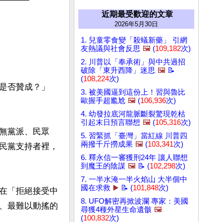
近期最受歡迎的文章
2026年5月30日
1. 兒童零食變「殺蟻新藥」 引網
友熱議與社會反思
🖼️
(
109,182
次)
2. 川普以「奉承術」與中共過招
破除「東升西降」迷思
🖼️
📝
(
108,224
次)
是否贊成？」 
3. 被美國逼到這份上！習與魯比
歐握手超尷尬
🖼️
(
106,936
次)
4. 幼發拉底河龍脈斷裂驚現乾枯
引起末日預言聯想
🖼️
(
105,316
次)
無黨派、民眾
5. 習緊抓「臺灣」當紅線 川普四
兩撥千斤撈成果
🖼️
(
103,341
次)
民黨支持者裡，
6. 釋永信一審獲刑24年 讓人聯想
到魔王的陰謀
🖼️
📝 (
102,298
次)
7. 一半水淹一半火焰山 大半個中
國在求救
▶️
📝 (
101,848
次)
在「拒絕接受中
8. UFO解密再掀波瀾 專家：美國
、最難以動搖的
尋獲4種外星生命遺骸
🖼️
(
100,832
次)