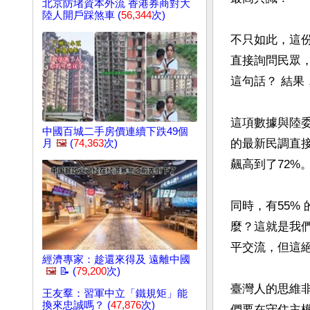
北京防堵資本外流 香港券商對大
陸人開戶踩煞車 (
56,344
次)
不只如此，這
直接詢問民眾
這句話？ 結果，
這項數據與陸
中國百城二手房價連續下跌49個
的最新民調直
月
🖼️
(
74,363
次)
飆高到了72%。
同時，有55%
麼？這就是我
平交流，但這
經濟專家：趁還來得及 遠離中國
🖼️
📝 (
79,200
次)
臺灣人的思維
王友羣：習軍中立「鐵規矩」能
換來忠誠嗎？ (
47,876
次)
們要在守住主權