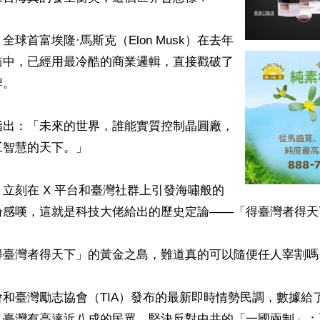
球首富埃隆·馬斯克（Elon Musk）在去年
訪中，已經用最冷酷的商業邏輯，直接戳破了
。

指出：「未來的世界，誰能實質控制晶圓廠，
智慧的天下。」

立刻在 X 平台和臺灣社群上引發海嘯般的
紛感嘆，這就是科技大佬給出的歷史定論——「得臺灣者得天下
臺灣者得天下」的黃金之島，難道真的可以隨便任人宰割嗎？
和臺灣勵志協會（TIA）發布的最新即時情勢民調，數據給
：臺灣有高達近八成的民眾，堅決反對中共的「一國兩制」；