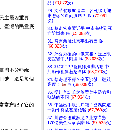
品 (
70,872
次)
29. 文革發動60週年：習死後將迎
來怎樣的血雨腥風？ 📝 (
70,091
民主靈魂重要
次)
。臺灣的民意底
30. 蔡奇密奏習近平 中南海收到死
亡診斷書 📝 (
69,083
次)
31. 普京急飛北京事出有因 📝
(
68,923
次)
32. 外交秀後的中俄真相：無上限
友誼變中共附庸 📝 (
68,636
次)
33. 非CPTPP會員卻擅辦活動 中
臺灣不分藍綠
共動作粗魯惹怒各國 (
68,070
次)
口號，這是每個
34. 蔡奇穩不穩？全看沙發、鞋跟
高度！
🖼️
📝 (
68,008
次)
35. 從川普訪華之旅看美中監管和
執法的不同 (
67,934
次)
常常忘記了它的
36. 李強出手取消戶籍？國務院這
一動作釋放甚麼信號 (
67,769
次)
37. 川習會後就翻臉？北京背叛
170億美金採購承諾 📝 (
67,525
次)