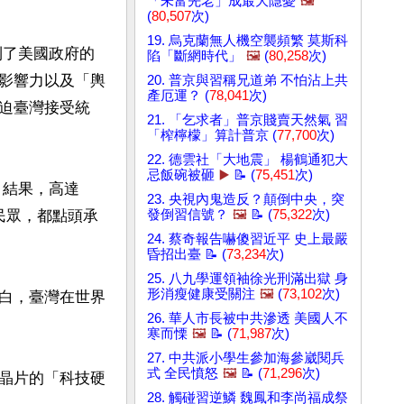
「未富先老」成最大隱憂
🖼️
(
80,507
次)
19. 烏克蘭無人機空襲頻繁 莫斯科
到了美國政府的
陷「斷網時代」
🖼️
(
80,258
次)
影響力以及「輿
20. 普京與習稱兄道弟 不怕沾上共
產厄運？ (
78,041
次)
迫臺灣接受統
21. 「乞求者」普京賤賣天然氣 習
「榨檸檬」算計普京 (
77,700
次)
22. 德雲社「大地震」 楊鶴通犯大
忌飯碗被砸
▶️
📝 (
75,451
次)
 結果，高達
23. 央視內鬼造反？顛倒中央，突
民眾，都點頭承
發倒習信號？
🖼️
📝 (
75,322
次)
24. 蔡奇報告嚇傻習近平 史上最嚴
昏招出臺 📝 (
73,234
次)
25. 八九學運領袖徐光刑滿出獄 身
形消瘦健康受關注
🖼️
(
73,102
次)
白，臺灣在世界
26. 華人市長被中共滲透 美國人不
寒而慄
🖼️
📝 (
71,987
次)
27. 中共派小學生參加海參崴閱兵
式 全民憤怒
🖼️
📝 (
71,296
次)
 晶片的「科技硬
28. 觸碰習逆鱗 魏鳳和李尚福成祭