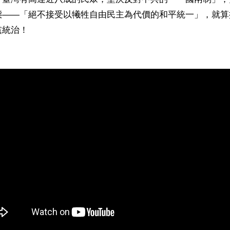
態——「絕不接受以犧牲自由民主為代價的和平統一」，就算
統治！ 
