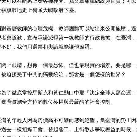
天天可以在網路上發各種梗圖、寫文章痛罵總統與官員；可以
張旗鼓地走上街頭大喊政府下臺。

面對基層教師的心理危機，教師團體可以站出來公開施壓，逼
記者會道歉，宣布承諾減輕第一線教師的行政負擔。在臺灣，
不好，我們用選票和輿論就能讓他滾蛋。

家閉上眼睛，想像一個最恐怖、但也最現實的場景。要是哪一
，被迫接受了中共的獨裁統治，那會是一個怎樣的世界？

為了徹底掌控馬斯克和黃仁勳口中那「決定全球人類命運」的半
對臺灣實施全方位的數位極權與最嚴酷的社會控制。

臺灣的年輕人因為房價高不可攀而感到絕望，當臺灣的勞工因
像過去一樣組織工會、發起罷工、上街散步爭取權益的時候，