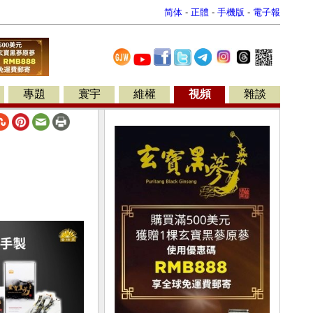
简体
-
正體
-
手機版
-
電子報
專題
寰宇
維權
視頻
雜談