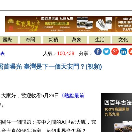
國際
奇聞
災禍
萬象
生活
文化
人氣：
100,438
分享：
發表
照首曝光 臺灣是下一個天安門？(視頻)
大家好，歡迎收看5月29日
《熱點最前
。

關注一個問題：美中之間的AI世紀大戰，究
台海真的發生衝突，這個世界會怎樣？
