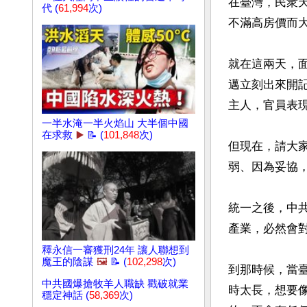
在臺灣，民衆
代 (
61,994
次)
不滿高房價而大
就在這兩天，
邁立刻出來開
主人，官員表現
一半水淹一半火焰山 大半個中國
在求救
▶️
📝 (
101,848
次)
但現在，請大
弱、因為妥協
統一之後，中共
產業，必然會
釋永信一審獲刑24年 讓人聯想到
魔王的陰謀
🖼️
📝 (
102,298
次)
到那時候，當
中共國爆搶牧羊人職缺 戳破就業
時太長，想要
穩定神話 (
58,369
次)