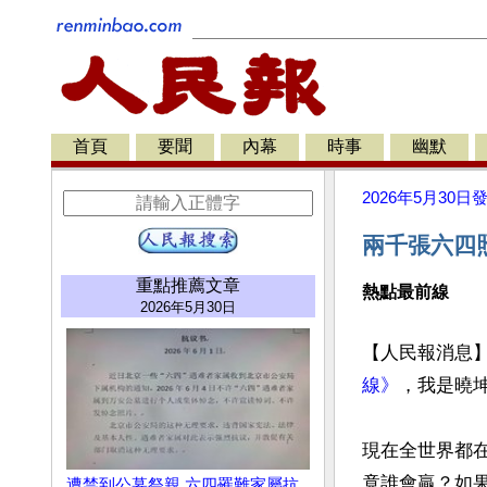
首頁
要聞
內幕
時事
幽默
2026年5月30日
兩千張六四
重點推薦文章
熱點最前線
2026年5月30日
【人民報消息】
線》
，我是曉坤
現在全世界都在
竟誰會贏？如果
遭禁到公墓祭親 六四罹難家屬抗