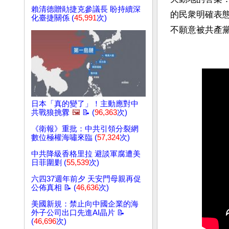
賴清德贈勛捷克參議長 盼持續深
的民衆明確表
化臺捷關係 (
45,991
次)
不願意被共產黨
日本「真的變了」！主動應對中
共戰狼挑釁
🖼️
📝 (
96,363
次)
《衛報》重批：中共引領分裂網
數位極權海嘯來臨 (
57,324
次)
中共降級香格里拉 避談軍腐遭美
日菲圍剿 (
55,539
次)
六四37週年前夕 天安門母親再促
公佈真相 📝 (
46,636
次)
美國新規：禁止向中國企業的海
外子公司出口先進AI晶片 📝
(
46,696
次)