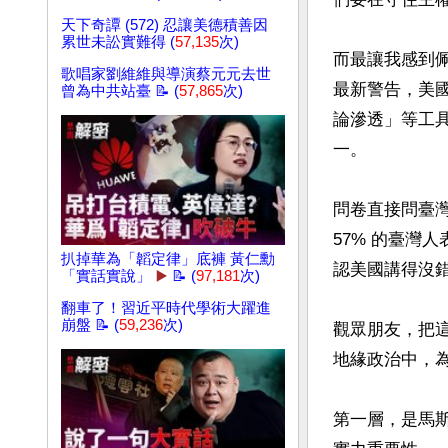
天下奇譚 (572) 忍讓美德積善因
累世未訟實難得 (
57,135
次)
而最讓我感到
歌唱家劉維維與導演蔡元元去世
最新警告，美
曾為中共站臺 📝 (
57,865
次)
論滲透」等工
一。

問卷直接問臺
57% 的臺灣
扒掉華為「韜定律」底褲 黃仁勳
認美國講得沒錯
「實話實說」
▶️
📝 (
97,181
次)
翻車了！習近平時代學術大躍進
崩盤 📝 (
59,236
次)
觀眾朋友，把
地緣政治中，為
第一層，是馬斯