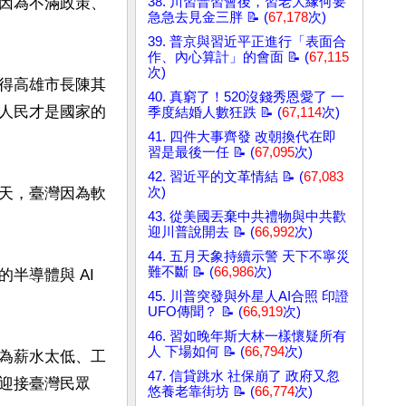
因為不滿政策、
38. 川習普習會後，習老大緣何要
急急去見金三胖 📝 (
67,178
次)
39. 普京與習近平正進行「表面合
作、內心算計」的會面 📝 (
67,115
次)
得高雄市長陳其
40. 真窮了！520沒錢秀恩愛了 一
人民才是國家的
季度結婚人數狂跌 📝 (
67,114
次)
41. 四件大事齊發 改朝換代在即
習是最後一任 📝 (
67,095
次)
42. 習近平的文革情結 📝 (
67,083
天，臺灣因為軟
次)
43. 從美國丟棄中共禮物與中共歡
迎川普說開去 📝 (
66,992
次)
44. 五月天象持續示警 天下不寧災
難不斷 📝 (
66,986
次)
導體與 AI 
45. 川普突發與外星人AI合照 印證
UFO傳聞？ 📝 (
66,919
次)
46. 習如晚年斯大林一樣懷疑所有
人 下場如何 📝 (
66,794
次)
為薪水太低、工
47. 信貸跳水 社保崩了 政府又忽
迎接臺灣民眾
悠養老靠街坊 📝 (
66,774
次)