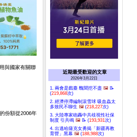
用與國家有關聯
近期最受歡迎的文章
2026年3月22日
1. 兩會是戲臺 醜聞挖不盡
🖼️
📝
(
219,868
次)
2. 經濟停滯編制滾雪球 吸血蟲太
多致民不聊生
🖼️
(
218,227
次)
份額從2006年
3. 大陸專家砲轟中共歧視性社保
制度 引共鳴
🖼️
📝 (
193,931
次)
4. 出逃哈薩克女勇揭「新疆再教
育營」黑幕
🖼️
(
188,988
次)