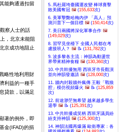
其能夠通過扣留
5. 馬杜羅垮臺國運改變 棒球賽擊
敗美國奪冠
🖼️
(
155,633
次)
6. 美軍擊斃哈梅內伊 「高人」預
測川普下一個目標
🖼️
(
150,414
次)
引觀察人士的話
7. 美日兩國將深化軍事合作
🖼️
(
149,029
次)
會上，北京未能阻
8. 習罕見坐檯下 全國人民都在考
北京成功地阻止
慮接班人？
🖼️
📝 (
131,782
次)
9. 波多黎各主流：神韻為動盪世
界帶來精神食糧
🖼️
(
130,360
次)
10. 中共幹擾無用 西班牙市長觀演
何戰略性地利用財
並向神韻發邀請
🖼️
(
128,000
次)
11. 牆內封殺牆外瘋傳 王毅「戰狼
濟利益的一種手
腔」模仿視頻爆火
🖼️
📝 (
125,859
息貸款，以滿足
次)
12. 前途渺茫無希望 越來越多學生
退學
🖼️
📝 (
125,391
次)
13. 中共幹擾成笑柄 西班牙議員紛
顯著的例外，即
紛支持神韻
🖼️
(
125,300
次)
14. 神韻法國再爆滿 歐衛專家：各
(IFAD)的捐
國首腦都應看
🖼️
(
124,883
次)