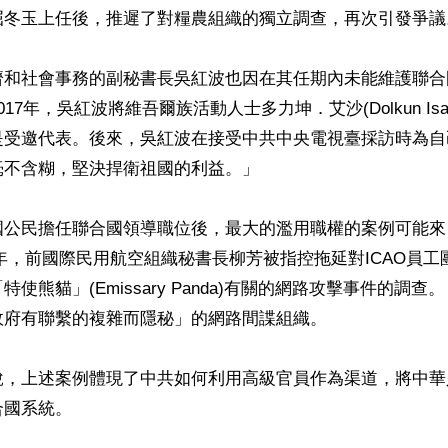
屈冬玉上任後，推遲了對糧農組織的獨立調查，再次引發爭議。
濟和社會事務的副秘書長吳紅波也因在其任期內未能維護聯合
17年，吳紅波將維吾爾族活動人士多力坤．艾沙(Dolkun Is
是受邀代表。後來，吳紅波在接受中共中央電視臺採訪時為自
不含糊，堅決捍衛祖國的利益。」

國公民擔任聯合國領導職位後，最大的濫用職權的案例可能來
2016年，前國際民用航空組織秘書長柳芳被指控拖延對ICAO員
使熊貓」(Emissary Panda)有關的網路攻擊事件的調
府有聯繫的複雜而隱秘」的網路間諜組織。

說，上述案例體現了中共如何利用高級官員作為渠道，將中華
國系統。
