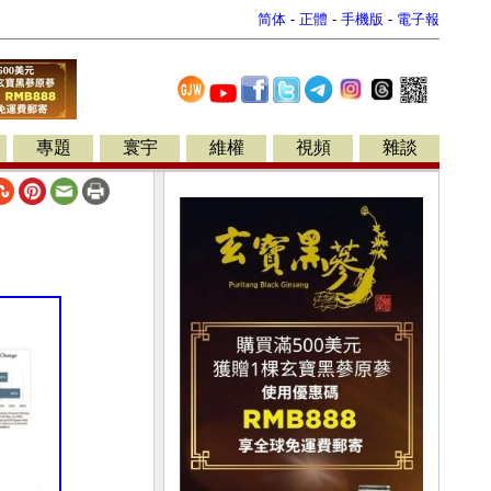
简体
-
正體
-
手機版
-
電子報
專題
寰宇
維權
視頻
雜談