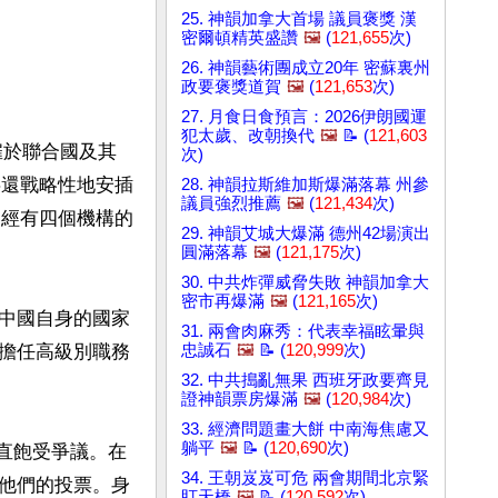
25. 神韻加拿大首場 議員褒獎 漢
密爾頓精英盛讚
🖼️
(
121,655
次)
26. 神韻藝術團成立20年 密蘇裏州
政要褒獎道賀
🖼️
(
121,653
次)
27. 月食日食預言：2026伊朗國運
犯太歲、改朝換代
🖼️
📝 (
121,603
雇於聯合國及其
次)
共還戰略性地安插
28. 神韻拉斯維加斯爆滿落幕 州參
議員強烈推薦
🖼️
(
121,434
次)
已經有四個機構的
29. 神韻艾城大爆滿 德州42場演出
圓滿落幕
🖼️
(
121,175
次)
30. 中共炸彈威脅失敗 神韻加拿大
密市再爆滿
🖼️
(
121,165
次)
中國自身的國家
31. 兩會肉麻秀：代表幸福眩暈與
擔任高級別職務
忠誠石
🖼️
📝 (
120,999
次)
32. 中共搗亂無果 西班牙政要齊見
證神韻票房爆滿
🖼️
(
120,984
次)
33. 經濟問題畫大餅 中南海焦慮又
躺平
🖼️
📝 (
120,690
次)
一直飽受爭議。在
34. 王朝岌岌可危 兩會期間北京緊
他們的投票。身
盯天橋
🖼️
📝 (
120,592
次)