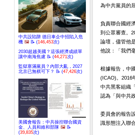
為中共黨員的
負責聯合國經
到公眾審查。20
中共設陷阱 德日車企中招陷入危
論壇，儘管他
機
🖼️
📝 (
146,453
次)
他說：「我們毫
2030超越美國？這張經濟成績單
讓中南海焦慮 📝 (
44,271
次)
監獄塞滿黨員？內部大亂，2027
根據報告，中
北京已無棋可下？ 📝 (
47,426
次)
(ICAO)。
中共黑客組織「特
認為「與中共政
委員會的報告
美國會報告：中共操控聯合國資
識形態注入聯合
金、人員和維和部隊
🖼️
📝
(
39,835
次)