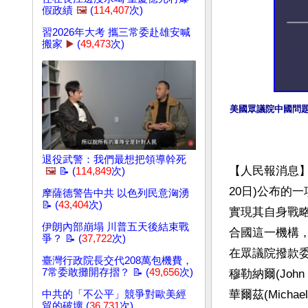
假政績
🖼️
(
114,407
次)
習2026年大考 攜三常委赴雄安喊
搬家
▶️
(
49,473
次)
美國眾議院中國問題
退役武警：我們最想把領導幹死
【人民報消息】
🖼️
📝 (
114,849
次)
20日)公布的
摩薩德警告中共 以色列民意洶湧
📝 (
43,404
次)
實現其自身戰
伊朗內部崩塌 川普五天後結束戰
合國這一機構
爭？ 📝 (
37,722
次)
在眾議院撥款
臺灣行政院長交代208萬包機費，
7常委敢攤開存摺？ 📝 (
49,656
次)
穆勒納爾(Joh
華爾茲(Mich
中共的「不公平」競爭對歐美經
貿的破壞 (
36,731
次)