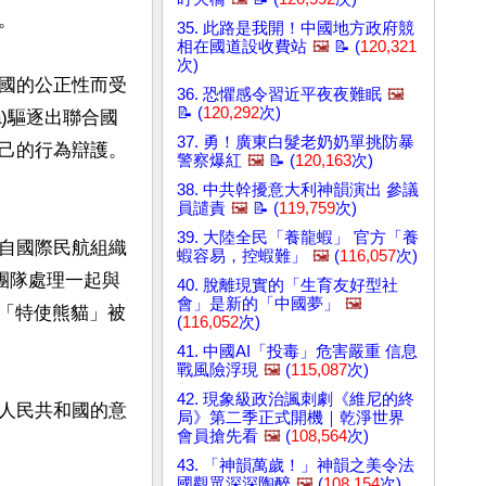


35. 此路是我開！中國地方政府競
相在國道設收費站
🖼️
📝 (
120,321
次)
國的公正性而受
36. 恐懼感令習近平夜夜難眠
🖼️
📝 (
120,292
次)
a)驅逐出聯合國
37. 勇！廣東白髮老奶奶單挑防暴
己的行為辯護。
警察爆紅
🖼️
📝 (
120,163
次)
38. 中共幹擾意大利神韻演出 參議
員譴責
🖼️
📝 (
119,759
次)
39. 大陸全民「養龍蝦」 官方「養
自國際民航組織
蝦容易，控蝦難」
🖼️
(
116,057
次)
工團隊處理一起與
40. 脫離現實的「生育友好型社
會」是新的「中國夢」
🖼️
查。「特使熊貓」被
(
116,052
次)
41. 中國AI「投毒」危害嚴重 信息
戰風險浮現
🖼️
(
115,087
次)
42. 現象級政治諷刺劇《維尼的終
人民共和國的意
局》第二季正式開機｜乾淨世界
會員搶先看
🖼️
(
108,564
次)
43. 「神韻萬歲！」神韻之美令法
國觀眾深深陶醉
🖼️
(
108,154
次)