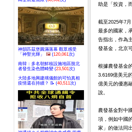
助是「投資，而
截至2025年
最多的國家，承諾
告指出，作為
發基金，北京
神韻匹茲堡圓滿落幕 觀眾感受
「神聖光輝」
🖼️
(
120,061
次)
南韓：多名朝鮮核設施地區脫北
根據農發基金的
者發生染色體畸變 (
23,501
次)
3.6169億
大陸多地興建殯儀館的可怕真相
疫情還在持續？ 📝 (
40,511
次)
億美元的優惠融
說。

農發基金對中
項，例如中國
家」的做法同