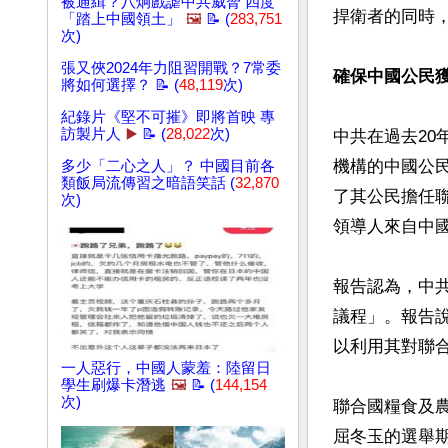
被通緝？八炯戲謔中共威脅 四度
捍衛者的同時，
「踏上中國領土」
🖼️
📝 (
283,751
次)
張又俠2024年力阻習開戰？7常委
確保中國公民
將如何選擇？ 📝 (
48,119
次)
紀錄片《堅不可摧》即將首映 專
訪製片人
▶️
📝 (
28,022
次)
中共在過去20
機構的中國公民
多少「二心之人」？ 中國目前各
類飯局流傳習之暗語笑話 (
32,870
了其公民擔任聯
次)
領導人來自中國
報告認為，中
議程」。報告
以利用其對聯合
一人惡行，中國人蒙羞：陸留日
學生刷爆卡潛逃
🖼️
📝 (
144,154
次)
聯合國糧食及農
屈冬玉的選舉