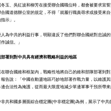
屈冬玉、吳紅波和柳芳在接受聯合國職位時，都會被要求宣誓
聯合國道德辦公室的規定，不得「就履行職責尋求或接受來自
指示」。

些人為中共的利益行事，明顯違反了他們對聯合國絕對忠誠的
作誠信。」

員部署到對中共具有經濟和戰略利益的地區
還在聯合國維和框架內，戰略性地將自己的維和部隊部署到對
。報告說：「中國在動盪地區巧妙地部署作戰力量，以維護其
多邊合法性為掩護，從而最大限度地減少單邊軍事干預所帶來
中非共和國多層面綜合穩定團(中非穩定團)為例，展示了中共