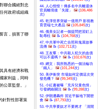
對聯合國絕對忠
44. 人心惶惶！傳多名中共離退休
官員離境後「失蹤」
🖼️
(
106,486
任何政府或組織
次)
45. 乾淨世界突破一億用戶 影視教
育雲端七大產品
🖼️
(
105,845
次)
46. 俄美女記者一個提問把習釘上
誓言，損害了聯
恥辱柱
🖼️
📝 (
104,768
次)
47. 中共軍中死亡合照和鬼屋故事
流傳
🖼️
📝 (
102,711
次)
48. 王友羣：中共殺人犯欠的血債
可以不還嗎？
🖼️
📝 (
102,676
次)
49. 網文：我所熟悉的一個法輪功
「鐵人」
🖼️
(
101,244
次)
其具有經濟和戰
50. 美伊衝突 市場如何定價這次突
國家利益，同時
發危機？
🖼️
(
99,349
次)
的公眾監督。」

51. 小紅書被曝「充斥兒童色情」
引發網絡關注
🖼️
📝 (
99,288
次)
52. 伊朗遭轟炸 習近平躲地下開密
的針對性部署策
會
🖼️
📝 (
87,793
次)
53. 中共寧要奴才不要將才 「清閒