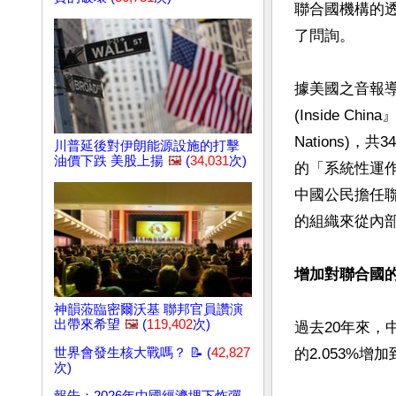
聯合國機構的
了問詢。

據美國之音報
(Inside China』
Nations)
川普延後對伊朗能源設施的打擊
油價下跌 美股上揚
🖼️
(
34,031
次)
的「系統性運
中國公民擔任
的組織來從內
增加對聯合國
神韻蒞臨密爾沃基 聯邦官員讚演
出帶來希望
🖼️
(
119,402
次)
過去20年來，
世界會發生核大戰嗎？ 📝 (
42,827
的2.053%增加
次)