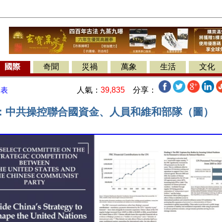
國際
奇聞
災禍
萬象
生活
文化
人氣：
39,835
分享：
發表
：中共操控聯合國資金、人員和維和部隊（圖）