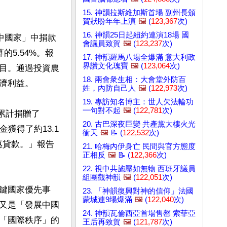
15. 神韻拉斯維加斯首場 副州長頒
賀狀盼年年上演
🖼️
(
123,367
次)
16. 神韻25日起紐約連演18場 國
中國家」中捐款
會議員致賀
🖼️
(
123,237
次)
的5.54%。報
17. 神韻羅馬八場全爆滿 意大利政
界讚文化瑰寶
🖼️
(
123,064
次)
目。通過投資農
18. 兩會衆生相：大會堂外防百
利益。

姓，內防自己人
🖼️
(
122,973
次)
19. 專訪知名博主：世人欠法輪功
一句對不起
🖼️
(
122,781
次)
，累計捐贈了
20. 古巴深夜巨變 共產黨大樓火光
金獲得了約13.1
衝天
🖼️
📝 (
122,532
次)
惠貸款。」報告
21. 哈梅內伊身亡 民間與官方態度
正相反
🖼️
📝 (
122,366
次)
22. 視中共施壓如無物 西班牙議員
組團觀神韻
🖼️
(
122,051
次)
鍵國家優先事
23. 「神韻復興對神的信仰」法國
蒙城連9場爆滿
🖼️
(
122,040
次)
又是「發展中國
24. 神韻瓦倫西亞首場售罄 索菲亞
「國際秩序」的
王后再致賀
🖼️
(
121,787
次)