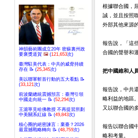
根據聯合國，
誠，並且按照
外部其他來源的
報告說，「這
神韻藝術團成立20年 密蘇裏州政
合國的聲譽和運
要褒獎道賀
🖼️
(
121,653
次)
臺灣駐美代表：中共的威脅持續
存在 📝 (
25,345
次)
把中國維和人
美以聯軍斬首行動的五大看點 📝
(
33,121
次)
報告說，中共
前波蘭總統震撼預言：臺灣引領
略利益的地區
中國走向統一 📝 (
52,294
次)
又以聯合國的
王滬寧見哈佛教授 不再提習所劃
中美關系紅線 📝 (
49,843
次)
核心圈的絕密諫言：棄臺？2026
報告以聯合國
最震撼戰略轉向 📝 (
48,759
次)
略和考量。
