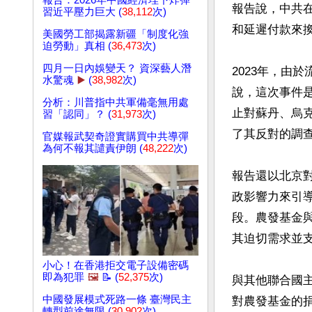
報告：2026年中國經濟埋下炸彈
報告說，中共
習近平壓力巨大 (
38,112
次)
和延遲付款來
美國勞工部揭露新疆「制度化強
迫勞動」真相 (
36,473
次)
四月一日內娛變天？ 資深藝人潛
2023年，由
水驚魂
▶️
(
38,982
次)
說，這次事件是
分析：川普指中共軍備毫無用處
止對蘇丹、烏
習「認同」？ (
31,973
次)
了其反對的調查
官媒報武契奇證實購買中共導彈
為何不報其譴責伊朗 (
48,222
次)
報告還以北京對
政影響力來引
段。農發基金
其迫切需求並支
小心！在香港拒交電子設備密碼
即為犯罪
🖼️
📝 (
52,375
次)
與其他聯合國
中國發展模式死路一條 臺灣民主
對農發基金的捐
轉型前途無限 (
30,902
次)