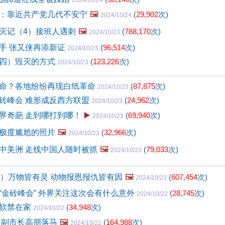
2024/10/24
：靠近共产党几代不安宁
🖼️
(
29,902
次)
2024/10/24
灭记（4）接班人遇刺
🖼️
(
788,170
次)
2024/10/23
手 张又侠再添新证
(
96,514
次)
2024/10/23
四）毁灭的方式
(
123,226
次)
2024/10/23
命？各地纷纷再现白纸革命
(
87,875
次)
2024/10/23
砖峰会 难形成反西方联盟
(
24,962
次)
2024/10/23
界奇葩 走到哪打到哪！
▶️
(
69,940
次)
2024/10/23
极度尴尬的照片
🖼️
(
32,966
次)
2024/10/23
中美洲 走线中国人随时被抓
🖼️
(
79,033
次)
2024/10/23
2）万物皆有灵 动物报恩报仇皆有因
🖼️
(
607,454
次)
2024/10/23
“金砖峰会” 外界关注这次会有什么意外
(
28,745
次)
2024/10/22
被软禁在家
(
34,948
次)
2024/10/22
京副市长高朋落马
🖼️
(
164,988
次)
2024/10/22