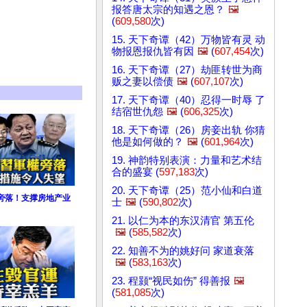
报答唐太宗的知遇之恩？
🖼️
(
609,580
次)
15. 天下奇谭（42）万物皆有灵 动
物报恩报仇皆有因
🖼️
(
607,454
次)
16. 天下奇谭（27）劫匪转世为商
贩之妻以偿债
🖼️
(
607,107
次)
17. 天下奇谭（40）忍得一时辱 了
结宿世仇怨
🖼️
(
606,325
次)
18. 天下奇谭（26）房妾出轨 你猜
他是如何做的？
🖼️
(
601,964
次)
19. 神韵特别表演：力量和艺术结
合的盛宴 (
597,183
次)
20. 天下奇谭（25）范小仙和白道
旁落！支撑房地产业
士
🖼️
(
590,802
次)
21. 以仁为本的东汉清官 第五伦
🖼️
(
585,582
次)
22. 知善不为的姚好问 家道衰落
🖼️
(
583,163
次)
23. 程颢“视民如伤” 得善报
🖼️
(
581,085
次)