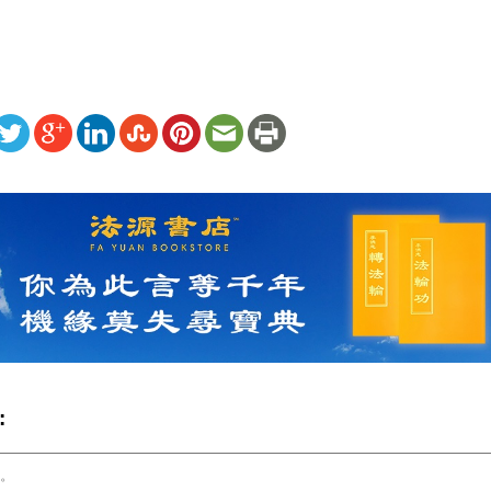
ww.renminbao.com/rmb/articles/2024/10/23/85954.html
: