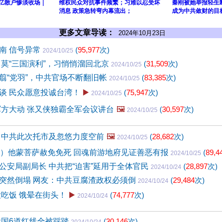
2亿散户惨淡收场｜
维权民众对抗事件频繁；习难以忍受坏
秦刚被她举报轻生
消息 政策急转弯内幕流出；
成为中共敛财的目
更多文章导读：
2024年10月23日
南 信号异常
(
95,977
次)
2024/10/25
习莫“三国演利”，习悄悄溜回北京
(
31,509
次)
2024/10/25
翦“党羽”，中共官场不断翻旧帐
(
83,385
次)
2024/10/25
谈 民众愿意投诚台湾！
▶️
(
75,947
次)
2024/10/25
军方大动 张又侠独霸全军会议讲台
🖼️
(
30,597
次)
2024/10/25
 中共此次托市及忽悠力度空前
🖼️
(
28,682
次)
2024/10/25
4）他蒙菩萨赦免免死 回魂前游地府见证善恶有报
(
89,4
2024/10/25
公安局副局长 中共把“迫害”延用于全体官民
(
28,897
次)
2024/10/24
突然倒塌 网友：中共豆腐渣政权必须倒
(
29,484
次)
2024/10/24
没吃饭 饿晕在街头！
▶️
(
74,777
次)
2024/10/24
俄国6道红线全被踩踏
(
30,146
次)