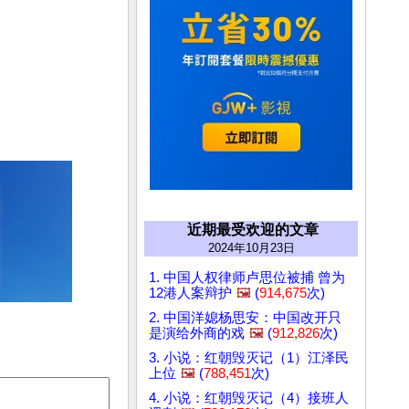
近期最受欢迎的文章
2024年10月23日
1. 中国人权律师卢思位被捕 曾为
12港人案辩护
🖼️
(
914,675
次)
2. 中国洋媳杨思安：中国改开只
是演给外商的戏
🖼️
(
912,826
次)
3. 小说：红朝毁灭记（1）江泽民
上位
🖼️
(
788,451
次)
4. 小说：红朝毁灭记（4）接班人