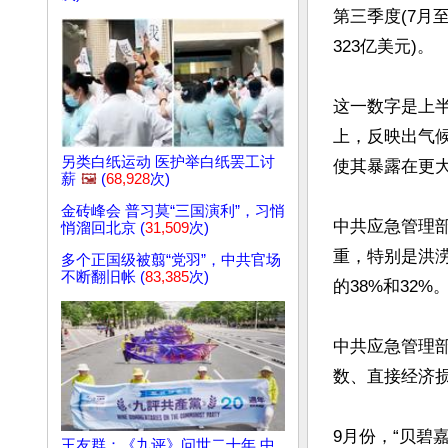
第三季度(7月至
323亿美元)。

这一数字是上半
上，反映出气
另类白纸运动 医护举白纸罢工讨
使其暴露在更大
薪
🖼️
(
68,928
次)
金砖峰会 普习莫“三国演利”，习悄
中共应急管理部
悄溜回北京 (
31,509
次)
重，特别是洪
多个正国级被翦“党羽”，中共官场
不断翻旧帐 (
83,385
次)
的38%和32%。
中共应急管理
数、直接经济损
9月份，“贝碧嘉
王友群：《九评》问世二十年 中