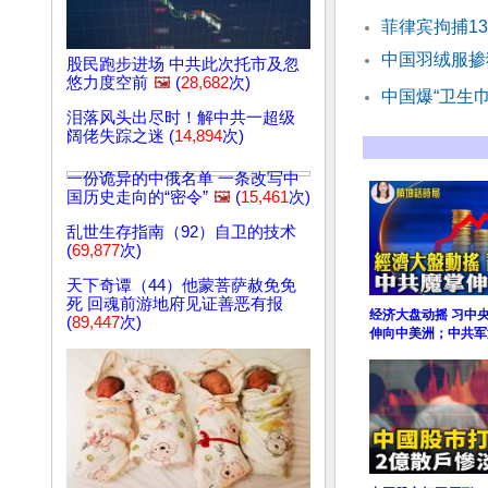
菲律宾拘捕1
中国羽绒服掺
股民跑步进场 中共此次托市及忽
悠力度空前
🖼️
(
28,682
次)
中国爆“卫生
泪落风头出尽时！解中共一超级
阔佬失踪之迷 (
14,894
次)
一份诡异的中俄名单 一条改写中
国历史走向的“密令”
🖼️
(
15,461
次)
乱世生存指南（92）自卫的技术
(
69,877
次)
天下奇谭（44）他蒙菩萨赦免免
死 回魂前游地府见证善恶有报
经济大盘动摇 习中
(
89,447
次)
伸向中美洲；中共军