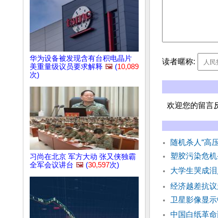
华为设备被发现含有台积电晶片
读者暱称:
美重量级议员要求解释
🖼️
(
10,089
次)
欢迎您的留言
随机杀人“高
塑胶污染危机
习尚在北京 军方大动 张又侠独霸
全军会议讲台
🖼️
(
30,597
次)
大学生哭成泪
经济越差抗议
卫星影像显示
中国白纸革命