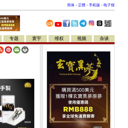
简体
-
正體
-
手机版
-
电子报
专题
寰宇
维权
视频
杂谈