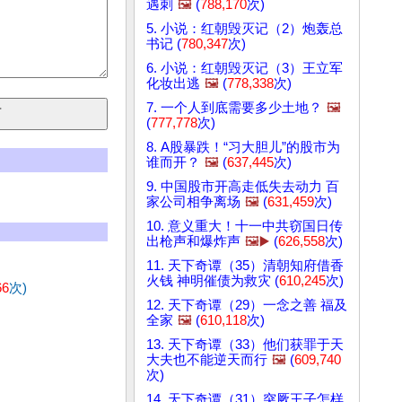
遇刺
🖼️
(
788,170
次)
5. 小说：红朝毁灭记（2）炮轰总
书记 (
780,347
次)
6. 小说：红朝毁灭记（3）王立军
化妆出逃
🖼️
(
778,338
次)
7. 一个人到底需要多少土地？
🖼️
(
777,778
次)
8. A股暴跌！“习大胆儿”的股市为
谁而开？
🖼️
(
637,445
次)
9. 中国股市开高走低失去动力 百
家公司相争离场
🖼️
(
631,459
次)
10. 意义重大！十一中共窃国日传
出枪声和爆炸声
🖼️▶️
(
626,558
次)
11. 天下奇谭（35）清朝知府借香
火钱 神明催债为救灾 (
610,245
次)
66
次)
12. 天下奇谭（29）一念之善 福及
全家
🖼️
(
610,118
次)
13. 天下奇谭（33）他们获罪于天
大夫也不能逆天而行
🖼️
(
609,740
次)
14. 天下奇谭（31）突厥王子怎样