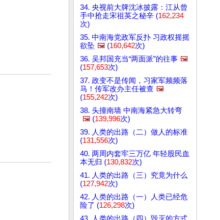
34. 央视前大牌沈冰披露：江从曾
手中抢走宋祖英之秘辛 (
162,234
次)
35. 中南海党政军反扑 习政权摇摇
欲坠
🖼️
(
160,642
次)
36. 吴邦国充当“两面派”的往事
🖼️
(
157,653
次)
37. 政变不是传闻，习家军频频落
马！传军改办主任被查
🖼️
(
155,242
次)
38. 头撞南墙 中南海紧急大转弯
🖼️
(
139,996
次)
39. 人类的出路（二）做人的标准
(
131,556
次)
40. 两周内套牢三万亿 年轻股民血
本无归 (
130,832
次)
41. 人类的出路（三）究竟为什么
(
127,942
次)
42. 人类的出路（一）人类已经危
险了 (
126,298
次)
43. 人类的出路（四）毁灭的方式