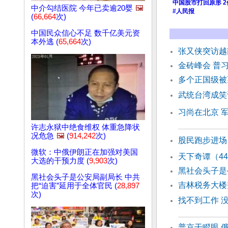
中国股市打回原形 
中介勾结医院 今年已卖逾20婴
🖼️
#人民报
(
66,664
次)
中国民众信心不足 数千亿美元资
本外逃 (
65,664
次)
张又侠突访越
金砖峰会 普
多个正国级被
武统台湾成笑
习尚在北京 
许志永狱中绝食维权 体重急降状
况危急
🖼️
(
914,242
次)
股民跑步进场
微软：中俄伊朗正在加强对美国
天下奇谭（4
大选的干预力度 (
9,903
次)
黑社会头子是
黑社会头子是公安局副局长 中共
吉林税务大楼
把“迫害”延用于全体官民 (
28,897
次)
找不到工作 
普京干瞪眼 