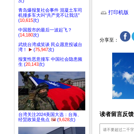
次)
文章网址: http://w
青岛爆报复社会事件 混凝土车司
打印机版
机撞多车大叫“共产党不让我活”
(
10,615
次)
中国股市的最后一波起飞？
(
14,180
次)
分享至：
武统台湾成笑谈 民众愿意投诚台
湾！
▶️
(
75,947
次)
报复性恶意撞车 中国社会隐患频
生 (
20,143
次)
读者留言反馈
台湾关注2024美国大选：台海、
经贸政策是焦点
🖼️
(
9,628
次)