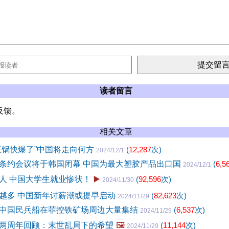
读者留言
反馈。
相关文章
压锅快爆了”中国将走向何方
(
12,287
次)
2024/12/1
条约会议将于韩国闭幕 中国为最大塑胶产品出口国
(
6,5
2024/12/1
人 中国大学生就业惨状！
▶️
(
92,596
次)
2024/11/30
越多 中国新年讨薪潮或提早启动
(
82,623
次)
2024/11/29
中国民兵船在菲控铁矿场周边大量集结
(
6,537
次)
2024/11/29
两周年回顾：末世乱局下的希望
🖼️
(
11,144
次)
2024/11/29