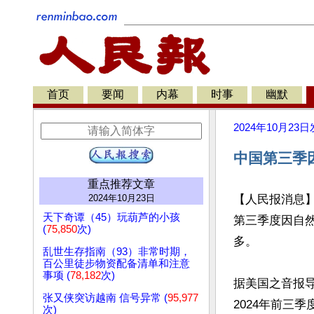
首页
要闻
内幕
时事
幽默
2024年10月23日
中国第三季
重点推荐文章
2024年10月23日
【人民报消息
天下奇谭（45）玩葫芦的小孩
第三季度因自
(
75,850
次)
多。

乱世生存指南（93）非常时期，
百公里徒步物资配备清单和注意
事项 (
78,182
次)
据美国之音报导
张又侠突访越南 信号异常 (
95,977
2024年前三
次)