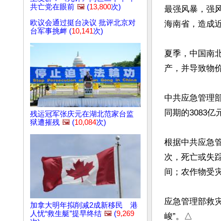
共亡党在眼前
🖼️
(
13,800
次)
最强风暴，强风
欧议会通过挺台决议 批评北京对
海南省，造成近
台军事挑衅 (
10,141
次)
夏季，中国南
产，并导致物价
中共应急管理部
同期的3083亿元
残运冠军张庆元在湖北范家台监
狱遭摧残
🖼️
(
10,084
次)
根据中共应急管
次，死亡或失踪
间；农作物受灾
应急管理部救
加拿大明年拟削减2成新移民 港
人忧“救生艇”提早终结
🖼️
(
9,269
峻”。△