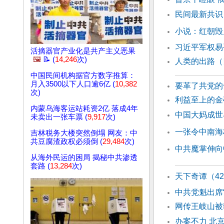
民间最新共识
小说：红朝毁
习近平军权易
活摘器官产业化是共产主义恶果
🖼️
📝 (
14,246
次)
人类的出路（
中国民间机构据官方数字推算：
月入3500以下人口逾6亿 (
10,382
要革了共党的
次)
利益至上的金
内蒙乌海客运站耗资2亿 落成4年
中国大妈成世
未卖出一张车票 (
9,917
次)
一张令中南海
吉林税务大楼突然倒塌 网友：中
共豆腐渣政权必须倒 (
29,484
次)
中共魔掌伸向
从海外民运的困局 揭秘中共渗透
套路 (
13,284
次)
天下奇谭（4
中共党魁出席
网传王岐山
办案不力 北