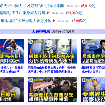
3名无证中国人 并检获疑似中共军方制服
(
5,916
次)
2024/11/28
猪狗毛 卫生巾混杂烟头蟑螂
▶️
(
94,360
次)
2024/11/28
巾集体塌房” 大陆游客去香港抢购
▶️
(
7,985
次)
2024/11/28
人民报视频
2024年10月23日
央没招儿！中共魔掌
网传王岐山被软禁在家；分析：蔡奇情
最新事件证习军权
演无力撼动台湾
况不妙？中共利用股市设局割韭菜；
措施令人失望；