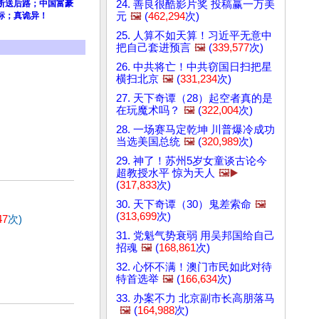
24. 善良很酷影片奖 投稿赢一万美
断送后路；中国富豪
元
🖼️
(
462,294
次)
标；真诡异！
25. 人算不如天算！习近平无意中
把自己套进预言
🖼️
(
339,577
次)
26. 中共将亡！中共窃国日扫把星
横扫北京
🖼️
(
331,234
次)
27. 天下奇谭（28）起空者真的是
在玩魔术吗？
🖼️
(
322,004
次)
28. 一场赛马定乾坤 川普爆冷成功
当选美国总统
🖼️
(
320,989
次)
29. 神了！苏州5岁女童谈古论今
超教授水平 惊为天人
🖼️▶️
(
317,833
次)
30. 天下奇谭（30）鬼差索命
🖼️
(
313,699
次)
47
次)
31. 党魁气势衰弱 用吴邦国给自己
招魂
🖼️
(
168,861
次)
32. 心怀不满！澳门市民如此对待
特首选举
🖼️
(
166,634
次)
33. 办案不力 北京副市长高朋落马
🖼️
(
164,988
次)