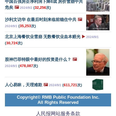
中国百强房企净利润下降8成 房价雪崩中共
危矣
🖼️
(
32,256
次)
2024/9/2
沙利文访华 在最后时刻来临前稳住中共
🖼️
(
35,253
次)
2024/9/1
北京上海餐饮业雪崩 无数餐饮业血本赔光
▶️
2024/9/1
(
30,724
次)
股神巴菲特眼中最好的投资是什么？
🖼️
(
478,087
次)
2024/9/1
人心易昧，天理难欺
🖼️
(
611,721
次)
2024/9/1
Copyright© RMB Public Foundation Inc.
All Rights Reserved
人民报网站服务条款