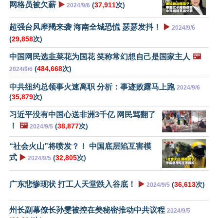
网格员被欠薪
▶️
(
37,911
次)
2024/9/6
超强台风摩羯来袭 海南全城恐慌 瑟瑟发抖！
▶️
2024/9/6
(
29,858
次)
中国网民选韭菜花为国花 笑称常幻想自己是国家主人
🖼️
(
484,668
次)
2024/9/6
中共纽约总领事火速离职 分析：事迹败露马上跑
2024/9/6
(
35,879
次)
习近平没有中国心送非洲3千亿 网民骂翻了
！
🖼️
(
38,877
次)
2024/9/5
“社会火山”将喷发？！ 中国底层陷互害模
式
▶️
(
32,805
次)
2024/9/5
广东悲惨现状 打工人天堂跌入谷底！
▶️
(
36,613
次)
2024/9/5
州长副幕僚长孙雯被控在美秘密推动中共议程
2024/9/5