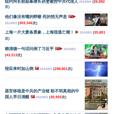
纽约州长前副幕僚长孙雯被控中共代理人
(
26,992
2024/9/4
次)
他们像没有嘴的蜉蝣 死的悄无声息
🖼️▶️
(
303,346
次)
2024/9/3
上海一片大萧条景象，上海现逃亡潮！
▶️
(
35,801
2024/9/3
次)
赖清德一句话问倒了习近平
🖼️▶️
2024/9/3
(
43,313
次)
报应来时如山倒
🖼️
(
298,801
次)
2024/9/3
器官移植是中共的产业链 盼不明真相的中
国人早日清醒
🖼️
(
30,955
次)
2024/9/2