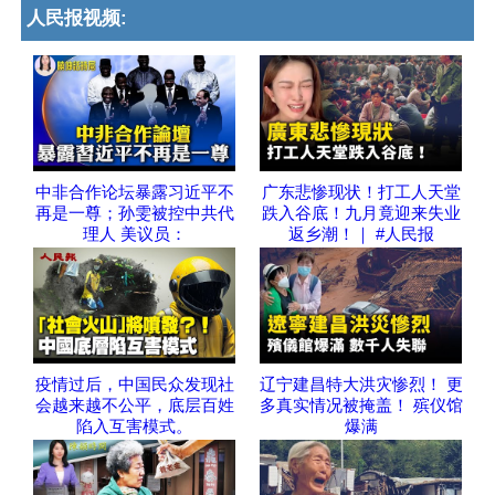
人民报视频:
中非合作论坛暴露习近平不
广东悲惨现状！打工人天堂
再是一尊；孙雯被控中共代
跌入谷底！九月竟迎来失业
理人 美议员：
返乡潮！｜ #人民报
疫情过后，中国民众发现社
辽宁建昌特大洪灾惨烈！ 更
会越来越不公平，底层百姓
多真实情况被掩盖！ 殡仪馆
陷入互害模式。
爆满