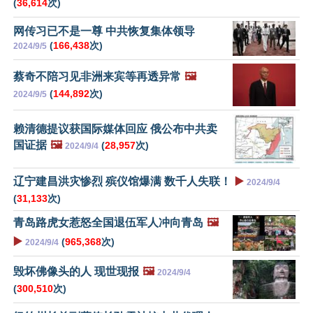
(
36,614
次)
网传习已不是一尊 中共恢复集体领导
(
166,438
次)
2024/9/5
蔡奇不陪习见非洲来宾等再透异常
🖼️
(
144,892
次)
2024/9/5
赖清德提议获国际媒体回应 俄公布中共卖
国证据
🖼️
(
28,957
次)
2024/9/4
辽宁建昌洪灾惨烈 殡仪馆爆满 数千人失联！
▶️
2024/9/4
(
31,133
次)
青岛路虎女惹怒全国退伍军人冲向青岛
🖼️
▶️
(
965,368
次)
2024/9/4
毁坏佛像头的人 现世现报
🖼️
2024/9/4
(
300,510
次)