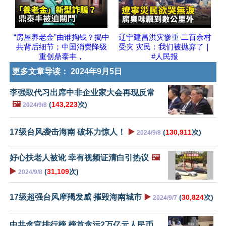
“房屋养老金”由谁掏钱？揭中
辽宁建昌洪灾惨重 二百余村
共背后细节；中国消费降级
受灾 灾民：我们被抛弃了｜
重创鼎泰丰，
#人民报
更多文章导读：
2024年9月5日
李强取代习出席中非企业家大会再现反常
🖼️
(
143,223
次)
2024/9/8
17级台风袭击海南 破坏力惊人！
▶️
(
130,911
次)
2024/9/8
好心扶老人被讹 幸有视频证清白引热议
🖼️
▶️
(
31,109
次)
2024/9/8
17级超强台风摩羯发威 摧毁海南城市
▶️
(
30,824
次)
2024/9/7
中共贪官排行榜 榜首贪污2万亿元人民币