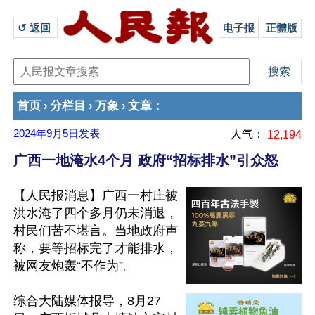
↺ 返回 
电子报
正體版
首页
分栏目
万象
文章
›
›
›
：
2024年9月5日
发表
人气：
12,194
广西一地淹水4个月 政府“招标排水”引众怒
【人民报消息】广西一村庄被
洪水淹了四个多月仍未消退，
村民们苦不堪言。当地政府声
称，要等招标完了才能排水，
被网友炮轰“不作为”。

综合大陆媒体报导，8月27