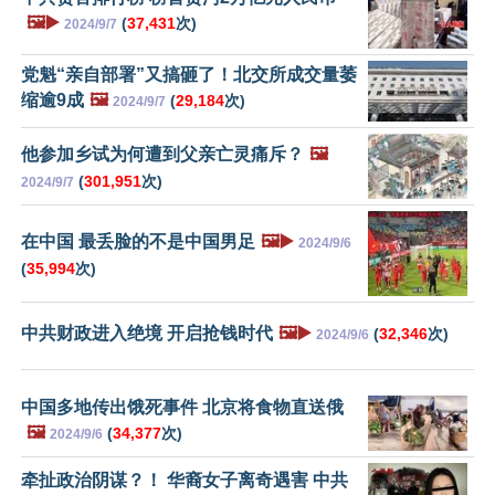
🖼️▶️
(
37,431
次)
2024/9/7
党魁“亲自部署”又搞砸了！北交所成交量萎
缩逾9成
🖼️
(
29,184
次)
2024/9/7
他参加乡试为何遭到父亲亡灵痛斥？
🖼️
(
301,951
次)
2024/9/7
在中国 最丢脸的不是中国男足
🖼️▶️
2024/9/6
(
35,994
次)
中共财政进入绝境 开启抢钱时代
🖼️▶️
(
32,346
次)
2024/9/6
中国多地传出饿死事件 北京将食物直送俄
🖼️
(
34,377
次)
2024/9/6
牵扯政治阴谋？！ 华裔女子离奇遇害 中共