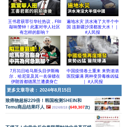
王书君获罪引华社热议，FBI
遍地水灾 洪水淹了大半个中
敲响警钟！此案对华人社区
国 连新疆沙漠都发大水！｜
有怎样的影响？
#人民报
7月31日哈马斯头目伊斯梅
中国疫情卷土重来 来势汹汹
尔．哈尼亚及其一名保镖在
医院爆满 两种变异毒株凶猛
伊朗首都德黑兰遭袭身亡
｜ #人民报
更多文章导读：
2024年8月15日
致癌物超标229倍！韩国检测SHEIN和
Temu商品结果吓人
🖼️
(
649,307
次)
2024/8/18