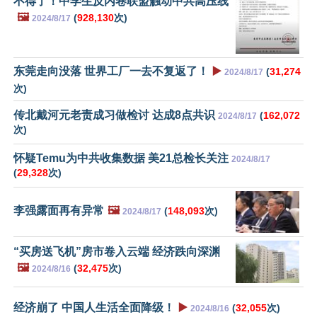
不得了！中学生反内卷联盟触动中共高压线
🖼️
(
928,130
次)
2024/8/17
东莞走向没落 世界工厂一去不复返了！
▶️
(
31,274
2024/8/17
次)
传北戴河元老责成习做检讨 达成8点共识
(
162,072
2024/8/17
次)
怀疑Temu为中共收集数据 美21总检长关注
2024/8/17
(
29,328
次)
李强露面再有异常
🖼️
(
148,093
次)
2024/8/17
“买房送飞机”房市卷入云端 经济跌向深渊
🖼️
(
32,475
次)
2024/8/16
经济崩了 中国人生活全面降级！
▶️
(
32,055
次)
2024/8/16