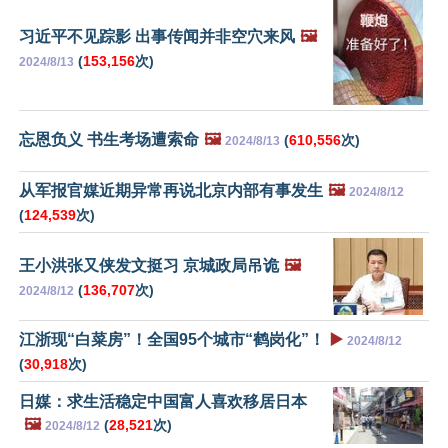
习近平不见踪影 出事传闻并非空穴来风
🖼️
(
153,156
次)
2024/8/13
忘恩负义 书生考场遭索命
🖼️
(
610,556
次)
2024/8/13
从军报官媒近期异常再说北京内部有事发生
🖼️
2024/8/12
(
124,539
次)
王小洪张又侠发文挺习 京城政局吊诡
🖼️
(
136,707
次)
2024/8/12
江浙现“白菜房”！全国95个城市“鹤岗化”！
▶️
2024/8/12
(
30,918
次)
日媒：求生活稳定中国富人喜欢移居日本
🖼️
(
28,521
次)
2024/8/12