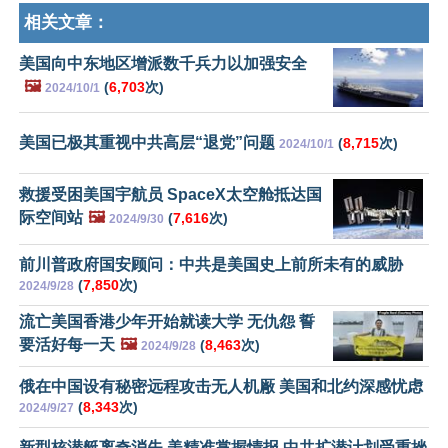
相关文章：
美国向中东地区增派数千兵力以加强安全
🖼️
(
6,703
次)
2024/10/1
美国已极其重视中共高层“退党”问题
(
8,715
次)
2024/10/1
救援受困美国宇航员 SpaceX太空舱抵达国
际空间站
🖼️
(
7,616
次)
2024/9/30
前川普政府国安顾问：中共是美国史上前所未有的威胁
(
7,850
次)
2024/9/28
流亡美国香港少年开始就读大学 无仇怨 誓
要活好每一天
🖼️
(
8,463
次)
2024/9/28
俄在中国设有秘密远程攻击无人机厰 美国和北约深感忧虑
(
8,343
次)
2024/9/27
新型核潜艇离奇消失 美精准掌握情报 中共扩潜计划受重挫