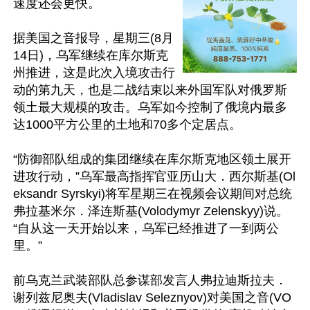
速度还会更快。

据美国之音报导，星期三(8月
14日)，乌军继续在库尔斯克
州推进，这是此次入境攻击行
动的第九天，也是二战结束以来外国军队对俄罗斯
领土最大规模的攻击。乌军如今控制了俄境内最多
达1000平方公里的土地和70多个定居点。

“防御部队组成的集团继续在库尔斯克地区领土展开
进攻行动，”乌军最高指挥官亚历山大．西尔斯基(Ol
eksandr Syrskyi)将军星期三在视频会议期间对总统
弗拉基米尔．泽连斯基(Volodymyr Zelenskyy)说。
“自从这一天开始以来，乌军已经推进了一到两公
里。”

前乌克兰武装部队总参谋部发言人弗拉迪斯拉夫．
谢列兹尼奥夫(Vladislav Seleznyov)对美国之音(VO