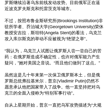
罗斯继续沿著乌东前线发动攻势。目前俄军正在逼
近波克罗夫斯克和托雷茨克等城市。

不过，按照布鲁金斯研究所(Brookings Institution)非
驻所学者、乔治城大学(Georgetown University)荣休
教授安吉拉．斯坦特(Angela Stent)的看法，乌克兰
攻入库尔斯克的举动不应被视为“绝望之举”。

“我认为，乌克兰人试图让俄罗斯人尝一尝自己的苦
药：在俄罗斯造成不确定性，也许对俄军能力产生
疑问，”她对美国之音说。“而且他们做到了这点。”

虽然这是几十年来第一次保卫俄罗斯本土，但是俄
罗斯总统弗拉基米尔．普京(Vladimir Putin)仍然不
愿意承认他把国家带入了战争。他一直坚持把对乌
克兰的全面入侵称为“特别军事行动”。

自从上星期开始，普京一直把乌军攻势描述为“大规