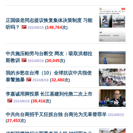
正国级老同志提议恢复集体决策制度 习能
听吗？
🖼️
(
148,764
次)
2024/8/16
中共施压帕劳与台断交 网友：吸取洪都拉
斯教训
🖼️
(
30,045
次)
2024/8/16
我的乡愁在台湾（10）全球抗议中共指使
泰警施暴
🖼️
(
32,480
次)
2024/8/16
李嘉诚用脚投票 长江基建到伦敦二次上市
🖼️
(
38,416
次)
2024/8/16
中共向台商招手又狂抓台独 台商沦为无辜替罪羊
2024/8/15
(
27,453
次)