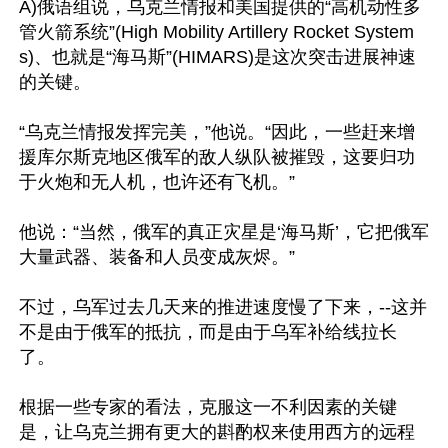
A)俄语组说，乌克兰情报和美国提供的“高机动性多
管火箭系统”(High Mobility Artillery Rocket System
s)、也就是“海马斯”(HIMARS)是这次突击进展神速
的关键。

“乌克兰情报发挥完美，”他说。“因此，一些赶来增
援库尔斯克地区俄军的敌人纵队被摧毁，这要归功
于火炮和无人机，也许还有飞机。”

他说：“当然，俄军的真正灾星是‘海马斯’，它把俄军
大量武器、装备和人员变成灰烬。”

不过，乌军过去几天来的推进速度慢了下来，--这并
不是由于俄军的抵抗，而是由于乌军补给线拉长
了。

根据一些专家的看法，克服这一不利因素的关键
是，让乌克兰拥有更大的斟酌权来使用西方的远程