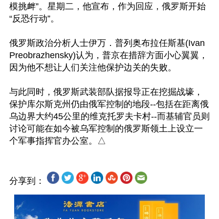
模挑衅”。星期二，他宣布，作为回应，俄罗斯开始
“反恐行动”。

俄罗斯政治分析人士伊万．普列奥布拉任斯基(Ivan 
Preobrazhensky)认为，普京在措辞方面小心翼翼，
因为他不想让人们关注他保护边关的失败。

与此同时，俄罗斯武装部队据报导正在挖掘战壕，
保护库尔斯克州仍由俄军控制的地段--包括在距离俄
乌边界大约45公里的维克托罗夫卡村--而基辅官员则
讨论可能在如今被乌军控制的俄罗斯领土上设立一
分享到：