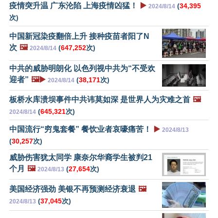
疫情突升温 广东沦陷 上海疫情凶猛！
▶️
(
34,395
2024/8/14
次)
中国新冠染疫翻倍上升 接种疫苗者阳了N
次
🖼️
(
647,252
次)
2024/8/14
中共的威胁明朗化 以色列视中共为“不受欢
迎者”
🖼️▶️
(
38,171
次)
2024/8/14
板桥水库溃坝事件中共讳莫如深 是世界人为灾难之首
🖼️
(
645,321
次)
2024/8/14
中国流行“穷鬼套餐” 餐饮业者哀嚎痛苦！
▶️
2024/8/13
(
30,257
次)
威胁伤害犹太同学 康奈尔华裔学生被判21
个月
🖼️
(
27,654
次)
2024/8/13
美国经济强劲 美银不再预测经济衰退
🖼️
(
37,045
次)
2024/8/13