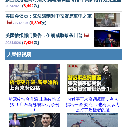
(
8,442
次)
2024/9/27
美国会议员：立法遏制对中投资是重中之重
🖼️
(
6,804
次)
2024/9/26
美国情报部门警告：伊朗威胁暗杀川普
🖼️
(
7,426
次)
2024/9/26
人民报视频:
新冠疫情突升温 上海疫情凶
习近平再次高调露面，有人
猛 ！广东新冠增1.8万余例
指出一些“疑点”，也有人认为
！
是打了质疑者的脸