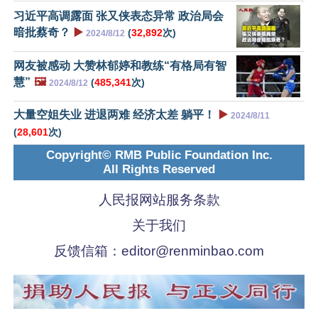
习近平高调露面 张又侠表态异常 政治局会
暗批蔡奇？
▶️
(
32,892
次)
2024/8/12
网友被感动 大赞林郁婷和教练“有格局有智
慧”
🖼️
(
485,341
次)
2024/8/12
大量空姐失业 进退两难 经济太差 躺平！
▶️
2024/8/11
(
28,601
次)
Copyright© RMB Public Foundation Inc.
All Rights Reserved
人民报网站服务条款
关于我们
反馈信箱：
editor@renminbao.com