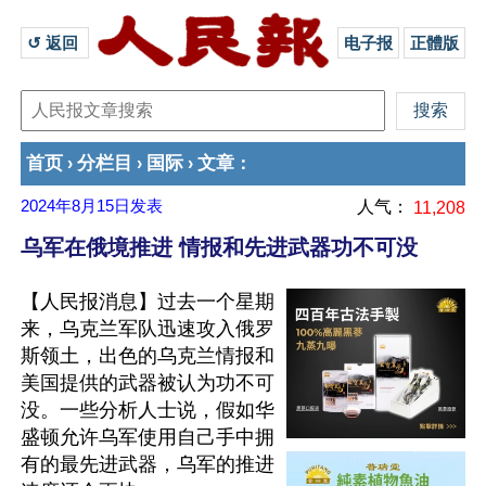
↺ 返回 
电子报
正體版
首页
分栏目
国际
文章
›
›
›
：
2024年8月15日
发表
人气：
11,208
乌军在俄境推进 情报和先进武器功不可没
【人民报消息】过去一个星期
来，乌克兰军队迅速攻入俄罗
斯领土，出色的乌克兰情报和
美国提供的武器被认为功不可
没。一些分析人士说，假如华
盛顿允许乌军使用自己手中拥
有的最先进武器，乌军的推进