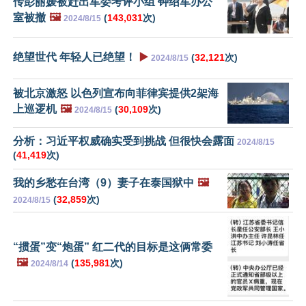
传彭丽媛被赶出军委考评小组 钟绍军办公
室被撤
🖼️
(
143,031
次)
2024/8/15
绝望世代 年轻人已绝望！
▶️
(
32,121
次)
2024/8/15
被北京激怒 以色列宣布向菲律宾提供2架海
上巡逻机
🖼️
(
30,109
次)
2024/8/15
分析：习近平权威确实受到挑战 但很快会露面
2024/8/15
(
41,419
次)
我的乡愁在台湾（9）妻子在泰国狱中
🖼️
(
32,859
次)
2024/8/15
“掼蛋”变“炮蛋” 红二代的目标是这俩常委
🖼️
(
135,981
次)
2024/8/14