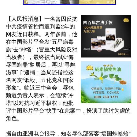
【人民报消息】一名曾因反抗
中共疫情管控而遭判监2年的
网友近日获释。两年多前，他
在中国影片平台发“五星病毒
旗”去“冲塔”（冒重大风险反对
当权者），最终被当局以“侮
辱国旗罪”监居后，再以“寻衅
滋事罪”逮捕；当局还指控这
名网友“诋毁、丑化党和国家
形象”。临近三中全会，辱包
频道负责人表示，会继续“冲
塔”以对抗习近平极权；他批
评中国影片平台“快手”在此案中，扮演了助纣为虐的
角色。

据自由亚洲电台报导，知名辱包部落客“墙国蛙蛤蛤”