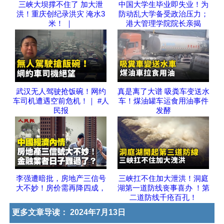
三峡大坝撑不住了 加大泄
中国大学生毕业即失业！为
洪！重庆创纪录洪灾 淹水3
防动乱大学备受政治压力；
米！ ｜
港大管理学院院长亲揭
武汉无人驾驶抢饭碗！网约
真是离了大谱 吸粪车变送水
车司机遭遇空前危机！｜ #人
车！煤油罐车运食用油事件
民报
发酵
李强遭暗批，房地产三信号
三峡扛不住加大泄洪！洞庭
大不妙！房价需再降四成，
湖第一道防线丧事喜办 ！第
二道防线千疮百孔！
更多文章导读：
2024年7月13日