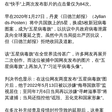
在“快手”上两次发布影片的点击量仅为84次。

早在2020年1月27日，丹麦《日德兰邮报》（Jyllan
ds-Posten）将中共国旗上的5星，换成5枚新冠病毒
图案，成为“五星病毒旗”，以抗议中共政府病毒泄露
及向全球蔓延之责。虽然中共当局提出严厉抗议，
但《日德兰邮报》拒绝收回及道歉。

该“五星病毒旗”在全世界流传甚广，许多网友再展开
二次创作。而这位被捕中国网友发布的图片，在“五
星病毒旗”上再加入了“习近平病毒头像”。

判决书也显示：在这位网友两度发布“五星病毒旗”图
片后，他于2022年5月13日被以涉嫌“侮辱国旗罪”监
视居住；至同年7月6日当局再以涉嫌“寻衅滋事罪”将
其逮捕；当局还指控他“诋毁、丑化党和国家形象”。

在多次补充侦查及疫情封控导致的延期后，这单案