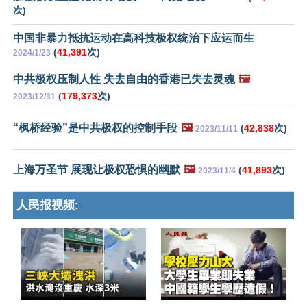
次)
中国非暴力抵抗运动在高科技极权统治下应运而生
(
41,391
次)
2024/1/23
中共极权压制人性 失去自由的香港已失去灵魂
🖼️
(
179,373
次)
2023/12/31
“枫桥经验”是中共极权的控制手段
🖼️
(
42,838
次)
2023/11/11
上海万圣节 展现让极权恐惧的幽默
🖼️
(
41,893
次)
2023/11/4
人民报视频: