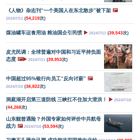
《人物》杂志刊“一个美国人在东北散步”被下架
🖼️
(
54,219
次)
2024/7/11
煤油罐车运食用油 粮油国企引民愤
▶️
(
39,543
次)
2024/7/11
皮尤民调：全球普遍对中国和习近平持负面
态度
🖼️▶️
(
39,953
次)
2024/7/11
中国超过95%银行向员工“反向讨薪”
🖼️
(
36,822
次)
2024/7/10
洞庭湖开启第三道防线 三峡扛不住加大泄洪！
▶️
2024/7/10
(
44,268
次)
山东舰曾遇险？外国专家如何评价中共航母
战力
🖼️
(
53,594
次)
2024/7/10