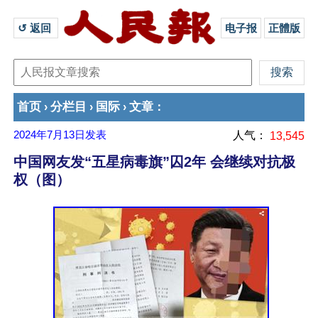
↺ 返回 
电子报
正體版
首页
分栏目
国际
文章
›
›
›
：
2024年7月13日
发表
人气：
13,545
中国网友发“五星病毒旗”囚2年 会继续对抗极
权（图）