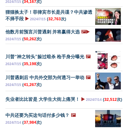
(
34,167
次)
2024/7/15
狸猫换太子！菲律宾市长是共谍？中共渗透
不择手段
▶️
(
32,763
次)
2024/7/15
他数月前预言川普遇刺 并将赢得大选
🖼️▶️
(
50,262
次)
2024/7/15
川普“神之转头”躲过暗杀 枪手身分曝光
🖼️
(
35,198
次)
2024/7/15
川普遇刺后 中共外交部为何透习一举动
🖼️
(
41,267
次)
2024/7/15
失业者比比皆是 大学生大街上痛哭！
▶️
(
32,512
次)
2024/7/14
中共还要为买这句话付多少钱？
🖼️
(
37,984
次)
2024/7/14