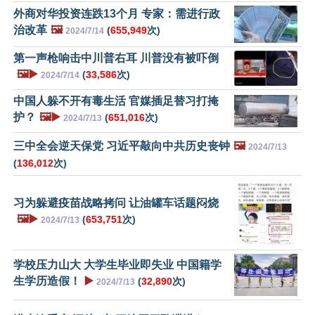
外商对华投资连跌13个月 专家：需进行政
治改革
🖼️
(
655,949
次)
2024/7/14
第一声枪响击中川普右耳 川普没有被吓倒
🖼️▶️
(
33,586
次)
2024/7/14
中国人躲不开有毒生活 官媒插足替习打掩
护？
🖼️▶️
(
651,016
次)
2024/7/13
三中全会逆天保党 习近平敲向中共历史丧钟
🖼️
2024/7/13
(
136,012
次)
习为躲避疫苗战略拷问 让油罐车话题闷烧
🖼️▶️
(
653,751
次)
2024/7/13
学校压力山大 大学生毕业即失业 中国籍学
生学历造假！
▶️
(
32,890
次)
2024/7/13