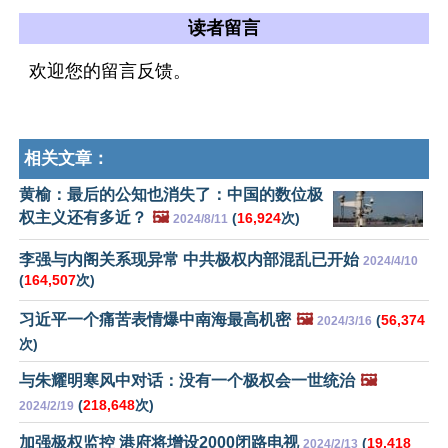
读者留言
欢迎您的留言反馈。
相关文章：
黄榆：最后的公知也消失了：中国的数位极
权主义还有多近？
🖼️
(
16,924
次)
2024/8/11
李强与内阁关系现异常 中共极权内部混乱已开始
2024/4/10
(
164,507
次)
习近平一个痛苦表情爆中南海最高机密
🖼️
(
56,374
2024/3/16
次)
与朱耀明寒风中对话：没有一个极权会一世统治
🖼️
(
218,648
次)
2024/2/19
加强极权监控 港府将增设2000闭路电视
(
19,418
2024/2/13