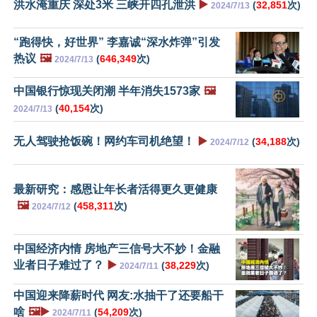
洪水淹重庆 深处3米 三峡开四孔泄洪
▶️
(
32,851
次)
2024/7/13
“跑得快，好世界” 李嘉诚“深水炸弹”引发
热议
🖼️
(
646,349
次)
2024/7/13
中国银行惊现关闭潮 半年消失1573家
🖼️
(
40,154
次)
2024/7/13
无人驾驶抢饭碗！网约车司机绝望！
▶️
(
34,188
次)
2024/7/12
最新研究：感恩让年长者活得更久更健康
🖼️
(
458,311
次)
2024/7/12
中国经济内情 房地产三信号大不妙！金融
业者日子难过了？
▶️
(
38,229
次)
2024/7/11
中国迎来降薪时代 网友:水抽干了还要船干
啥
🖼️▶️
(
54,209
次)
2024/7/11