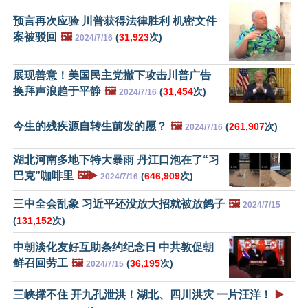
预言再次应验 川普获得法律胜利 机密文件
案被驳回
🖼️
(
31,923
次)
2024/7/16
展现善意！美国民主党撤下攻击川普广告
换拜声浪趋于平静
🖼️
(
31,454
次)
2024/7/16
今生的残疾源自转生前发的愿？
🖼️
(
261,907
次)
2024/7/16
湖北河南多地下特大暴雨 丹江口泡在了“习
巴克”咖啡里
🖼️▶️
(
646,909
次)
2024/7/16
三中全会乱象 习近平还没放大招就被放鸽子
🖼️
2024/7/15
(
131,152
次)
中朝淡化友好互助条约纪念日 中共敦促朝
鲜召回劳工
🖼️
(
36,195
次)
2024/7/15
三峡撑不住 开九孔泄洪！湖北、四川洪灾 一片汪洋！
▶️