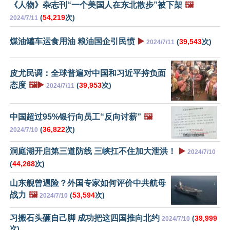
《人物》杂志刊“一个美国人在东北散步”被下架
🖼️
(
54,219
次)
2024/7/11
煤油罐车运食用油 粮油国企引民愤
▶️
(
39,543
次)
2024/7/11
皮尤民调：全球普遍对中国和习近平持负面
态度
🖼️▶️
(
39,953
次)
2024/7/11
中国超过95%银行向员工“反向讨薪”
🖼️
(
36,822
次)
2024/7/10
洞庭湖开启第三道防线 三峡扛不住加大泄洪！
▶️
2024/7/10
(
44,268
次)
山东舰曾遇险？外国专家如何评价中共航母
战力
🖼️
(
53,594
次)
2024/7/10
习搬石头砸自己脚 成功把这四国推向北约
(
39,999
2024/7/10
次)