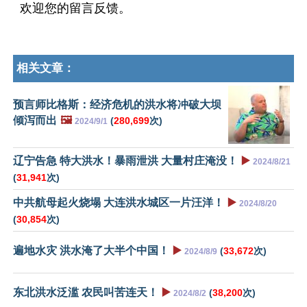
欢迎您的留言反馈。
相关文章：
预言师比格斯：经济危机的洪水将冲破大坝
倾泻而出
🖼️
(
280,699
次)
2024/9/1
辽宁告急 特大洪水！暴雨泄洪 大量村庄淹没！
▶️
2024/8/21
(
31,941
次)
中共航母起火烧塌 大连洪水城区一片汪洋！
▶️
2024/8/20
(
30,854
次)
遍地水灾 洪水淹了大半个中国！
▶️
(
33,672
次)
2024/8/9
东北洪水泛滥 农民叫苦连天！
▶️
(
38,200
次)
2024/8/2