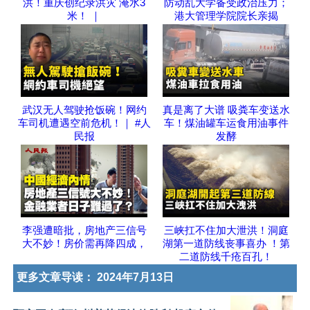
洪！重庆创纪录洪灾 淹水3
防动乱大学备受政治压力；
米！ ｜
港大管理学院院长亲揭
武汉无人驾驶抢饭碗！网约
真是离了大谱 吸粪车变送水
车司机遭遇空前危机！｜ #人
车！煤油罐车运食用油事件
民报
发酵
李强遭暗批，房地产三信号
三峡扛不住加大泄洪！洞庭
大不妙！房价需再降四成，
湖第一道防线丧事喜办 ！第
二道防线千疮百孔！
更多文章导读：
2024年7月13日