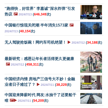
“跑得快，好世界” 李嘉诚“深水炸弹”引发
热议
🖼️
(
646,349
次)
2024/7/13
中国银行惊现关闭潮 半年消失1573家
🖼️
(
40,154
次)
2024/7/13
无人驾驶抢饭碗！网约车司机绝望！
▶️
(
34,188
次)
2024/7/12
最新研究：感恩让年长者活得更久更健康
🖼️
(
458,311
次)
2024/7/12
中国经济内情 房地产三信号大不妙！金融
业者日子难过了？
▶️
(
38,229
次)
2024/7/11
中国迎来降薪时代 网友:水抽干了还要船干
啥
🖼️▶️
(
54,209
次)
2024/7/11