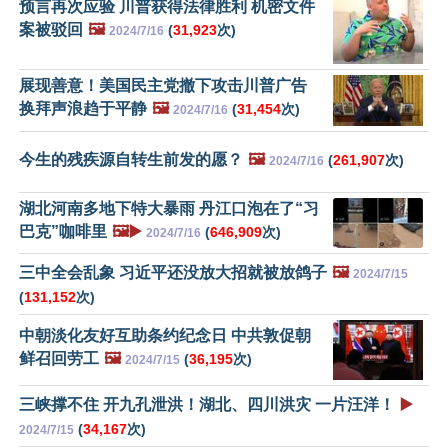
预言再次应验 川普获得法律胜利 机密文件
案被驳回
🖼️
(
31,923
次)
2024/7/16
展现善意！美国民主党撤下攻击川普广告
换拜声浪趋于平静
🖼️
(
31,454
次)
2024/7/16
今生的残疾源自转生前发的愿？
🖼️
(
261,907
次)
2024/7/16
湖北河南多地下特大暴雨 丹江口泡在了“习
巴克”咖啡里
🖼️▶️
(
646,909
次)
2024/7/16
三中全会乱象 习近平还没放大招就被放鸽子
🖼️
2024/7/15
(
131,152
次)
中朝淡化友好互助条约纪念日 中共敦促朝
鲜召回劳工
🖼️
(
36,195
次)
2024/7/15
三峡撑不住 开九孔泄洪！湖北、四川洪灾 一片汪洋！
▶️
(
34,167
次)
2024/7/15