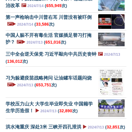
治改革
🖼️
(
655,949
次)
2024/7/14
第一声枪响击中川普右耳 川普没有被吓倒
🖼️▶️
(
33,586
次)
2024/7/14
中国人躲不开有毒生活 官媒插足替习打掩
护？
🖼️▶️
(
651,016
次)
2024/7/13
三中全会逆天保党 习近平敲向中共历史丧钟
🖼️
2024/7/13
(
136,012
次)
习为躲避疫苗战略拷问 让油罐车话题闷烧
🖼️▶️
(
653,751
次)
2024/7/13
学校压力山大 大学生毕业即失业 中国籍学
生学历造假！
▶️
(
32,890
次)
2024/7/13
洪水淹重庆 深处3米 三峡开四孔泄洪
▶️
(
32,851
次)
2024/7/13