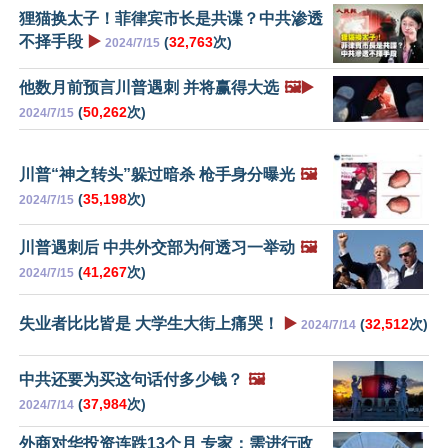
狸猫换太子！菲律宾市长是共谍？中共渗透
不择手段
▶️
(
32,763
次)
2024/7/15
他数月前预言川普遇刺 并将赢得大选
🖼️▶️
(
50,262
次)
2024/7/15
川普“神之转头”躲过暗杀 枪手身分曝光
🖼️
(
35,198
次)
2024/7/15
川普遇刺后 中共外交部为何透习一举动
🖼️
(
41,267
次)
2024/7/15
失业者比比皆是 大学生大街上痛哭！
▶️
(
32,512
次)
2024/7/14
中共还要为买这句话付多少钱？
🖼️
(
37,984
次)
2024/7/14
外商对华投资连跌13个月 专家：需进行政