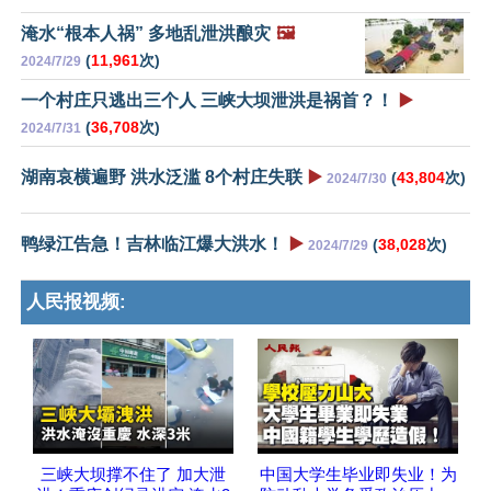
淹水“根本人祸” 多地乱泄洪酿灾
🖼️
(
11,961
次)
2024/7/29
一个村庄只逃出三个人 三峡大坝泄洪是祸首？！
▶️
(
36,708
次)
2024/7/31
湖南哀横遍野 洪水泛滥 8个村庄失联
▶️
(
43,804
次)
2024/7/30
鸭绿江告急！吉林临江爆大洪水！
▶️
(
38,028
次)
2024/7/29
人民报视频:
三峡大坝撑不住了 加大泄
中国大学生毕业即失业！为