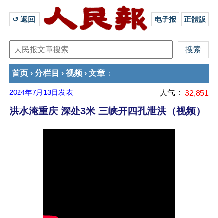
↺ 返回 
电子报
正體版
首页
分栏目
视频
文章
›
›
›
：
2024年7月13日
发表
人气：
32,851
洪水淹重庆 深处3米 三峡开四孔泄洪（视频）