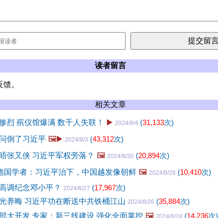
读者留言
反馈。
相关文章
惨烈 殡仪馆爆满 数千人失联！
▶️
(
31,133
次)
2024/9/4
问倒了习近平
🖼️▶️
(
43,312
次)
2024/9/3
晤张又侠 习近平军权旁落？
🖼️
(
20,894
次)
2024/8/30
的德国学者：习近平治下，中国越发像朝鲜
🖼️
(
10,410
次)
2024/8/28
高调纪念邓小平？
(
17,967
次)
2024/8/27
光养晦 习近平功在断送中共铁桶江山
(
35,884
次)
2024/8/26
部大开发 专家：新三线建设 强化全面掌控
🖼️
(
14,236
次)
2024/8/24