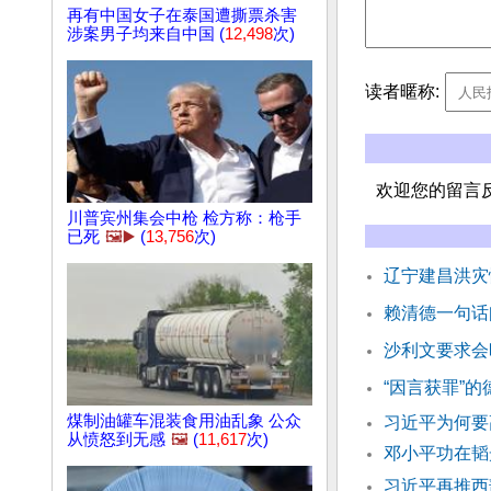
再有中国女子在泰国遭撕票杀害
涉案男子均来自中国 (
12,498
次)
读者暱称:
欢迎您的留言
川普宾州集会中枪 检方称：枪手
已死
🖼️▶️
(
13,756
次)
辽宁建昌洪灾
赖清德一句话
沙利文要求会
“因言获罪”
煤制油罐车混装食用油乱象 公众
习近平为何要
从愤怒到无感
🖼️
(
11,617
次)
邓小平功在韬
习近平再推西