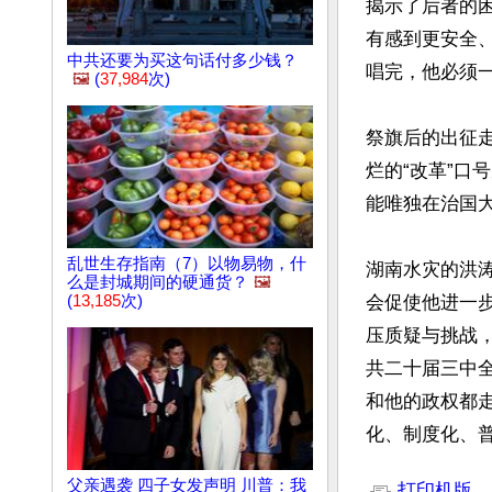
揭示了后者的
有感到更安全
中共还要为买这句话付多少钱？
唱完，他必须
🖼️
(
37,984
次)
祭旗后的出征
烂的“改革”
能唯独在治国大
乱世生存指南（7）以物易物，什
湖南水灾的洪
么是封城期间的硬通货？
🖼️
(
13,185
次)
会促使他进一
压质疑与挑战
共二十届三中
和他的政权都
化、制度化、
文章网址: http://w
父亲遇袭 四子女发声明 川普：我
打印机版