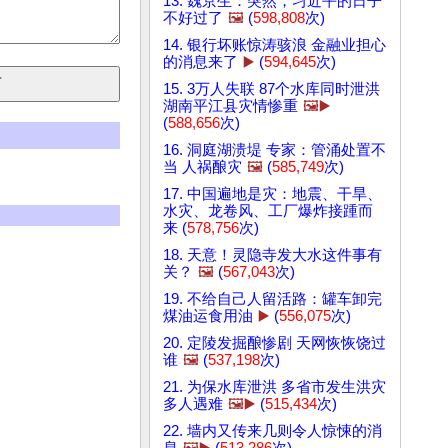
13. 魏京生：突然，习近平的日子
不好过了
🖼️
(
598,808
次)
14. 银行坏账惊涛骇浪 金融业担心
的消息来了
▶️
(
594,645
次)
15. 3万人失联 87个水库同时泄洪
湖南平江县灾情惨重
🖼️▶️
(
588,656
次)
16. 洞庭湖溃堤 专家：管涌处置不
当 人祸酿灾
🖼️
(
585,749
次)
17. 中国遍地是灾：地震、干旱、
水灾、龙卷风、工厂爆炸接踵而
来 (
578,756
次)
18. 天意！灵隐寺发大水这件事有
关？
🖼️
(
567,043
次)
19. 不给自己人留活路：罐车卸完
煤油运食用油
▶️
(
556,075
次)
20. 定陵发掘酿惨剧 天网恢恢饶过
谁
🖼️
(
537,198
次)
21. 为保水库泄洪 多省市发生洪灾
多人遇难
🖼️▶️
(
515,434
次)
22. 墙内又传来几则令人惊悚的消
息
🖼️▶️
(
513,286
次)