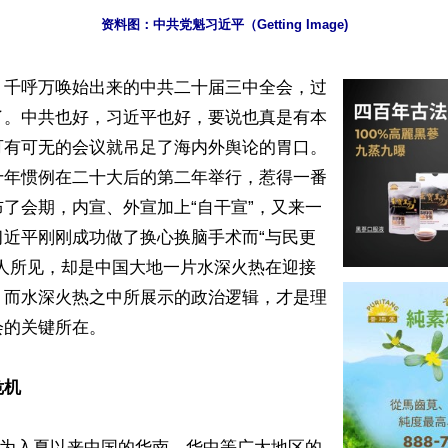
资料图：中共党魁习近平（Getting Image) 
】千呼万唤始出来的中共二十届三中全会，过
了。中共也好，习近平也好，要说也真是有本
可有可无的会议就吊足了海内外舆论的胃口。
十年惯例在二十大后的第二年举行，惹得一番
了会期，内宣、外宣加上“自干宣”，又来一
习近平刚刚成功做了换心换脑手术而“与民更
鄙人所见，却是中国大地一片水深火热在迎接
；而水深火热之中所展示的政治逻辑，才是理
的关键所在。

危机
指为入夏以来中国的华南、华中等广大地区的