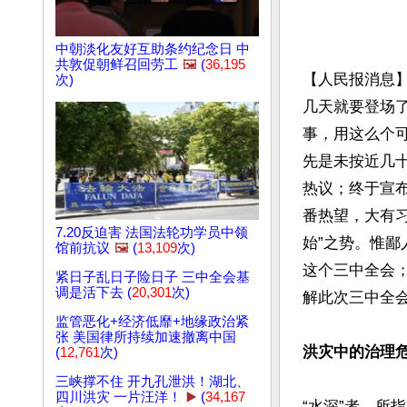
中朝淡化友好互助条约纪念日 中
共敦促朝鲜召回劳工
🖼️
(
36,195
【人民报消息
次)
几天就要登场
事，用这么个
先是未按近几
热议；终于宣布
番热望，大有
7.20反迫害 法国法轮功学员中领
始”之势。惟
馆前抗议
🖼️
(
13,109
次)
这个三中全会
紧日子乱日子险日子 三中全会基
调是活下去 (
20,301
次)
解此次三中全会
监管恶化+经济低靡+地缘政治紧
张 美国律所持续加速撤离中国
洪灾中的治理
(
12,761
次)
三峡撑不住 开九孔泄洪！湖北、
四川洪灾 一片汪洋！
▶️
(
34,167
“水深”者，所