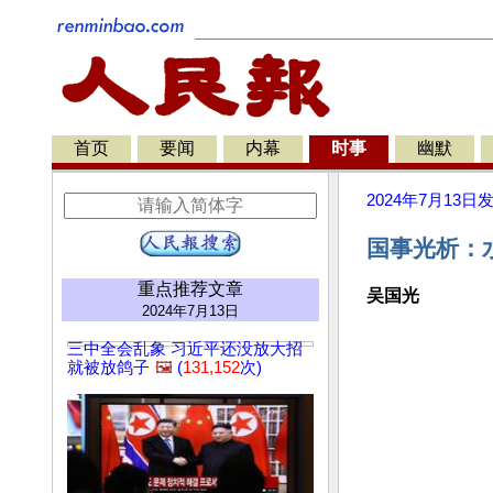
首页
要闻
内幕
时事
幽默
2024年7月13日
国事光析：
重点推荐文章
吴国光
2024年7月13日
三中全会乱象 习近平还没放大招
就被放鸽子
🖼️
(
131,152
次)