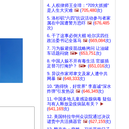
4. 人权律师王全璋：“709大抓捕”
是人生大灾难
🖼️
(
705,480
次)
5. 洛杉矶“六四”抗议活动参与者家
属在中国遭警方恐吓
🖼️
(
676,485
次)
6. 干了这事必倒大楣 哈尔滨四任
政法委书记全落马
🖼️
(
669,084
次)
7. 习为躲避疫苗战略拷问 让油罐
车话题闷烧
🖼️▶️
(
653,751
次)
8. 中国人躲不开有毒生活 官媒插
足替习打掩护？
🖼️▶️
(
651,016
次)
9. 异议作家邓聿文及家人遭中共
网暴
🖼️
(
648,333
次)
10. “跑得快，好世界” 李嘉诚“深水
炸弹”引发热议
🖼️
(
646,349
次)
11. 中国多地儿童感染腺病毒 疑似
与有人释放染疫病鼠有关？
▶️
(
641,169
次)
12. 美国特拉华州众议院通过决议
谴责中共活摘器官
🖼️
(
627,159
次)