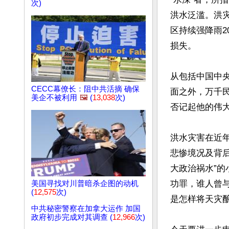
次)
洪水泛滥。洪灾
区持续强降雨
损失。

从包括中国中
CECC幕僚长：阻中共活摘 确保
面之外，万千
美企不被利用
🖼️
(
13,038
次)
否记起他的伟大
洪水灾害在近
悲惨境况及背
大政治祸水”
功罪，谁人曾
美国寻找对川普暗杀企图的动机
(
12,575
次)
是怎样将天灾酿
中共秘密警察在加拿大运作 加国
政府初步完成对其调查 (
12,966
次)