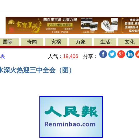
国际
奇闻
灾祸
万象
生活
文化
人气：
19,406
分享：
发表
水深火热迎三中全会（图）