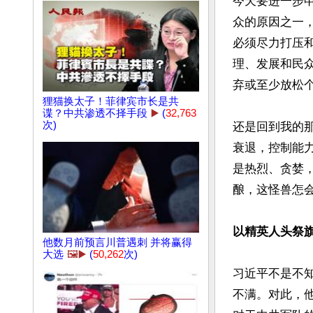
今天要进一步
众的原因之一
必须尽力打压
理、发展和民
弃或至少放松
狸猫换太子！菲律宾市长是共
谍？中共渗透不择手段
▶️
(
32,763
次)
还是回到我的
衰退，控制能
是热烈、贪婪
酿，这怪兽怎会
以精英人头祭
他数月前预言川普遇刺 并将赢得
大选
🖼️▶️
(
50,262
次)
习近平不是不
不满。对此，