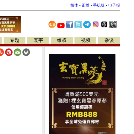
简体
-
正體
-
手机版
-
电子报
专题
寰宇
维权
视频
杂谈