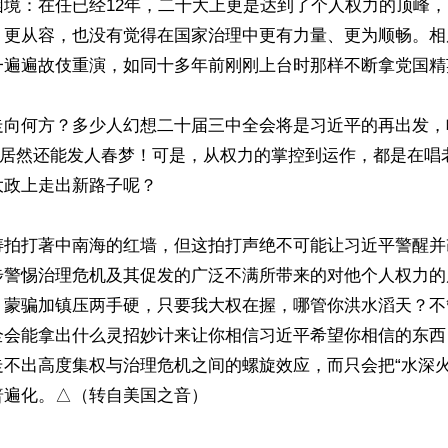
困境：在任已经12年，二十大上更是达到了个人权力的顶峰
、更从容，也没有觉得在国家治理中更有力量、更为顺畅。相
一遍遍故伎重演，如同十多年前刚刚上台时那样不断拿党国精
走向何方？多少人幻想二十届三中全会将是习近平的再出发，
口号居然还能发人春梦！可是，从权力的掌控到运作，都是在唱
政上走出新路子呢？

涛拍打著中南海的红墙，但这拍打声绝不可能让习近平警醒并
步警惕治理危机及其促发的广泛不满所带来的对他个人权力的
，蒙骗加镇压两手硬，只要我大权在握，哪管你洪水滔天？不
全会能拿出什么灵招妙计来让你相信习近平希望你相信的东西
走不出高度集权与治理危机之间的螺旋效应，而只会把“水深火
普遍化。△（转自美国之音）
ww.renminbao.com/rmb/articles/2024/7/13/83904.html