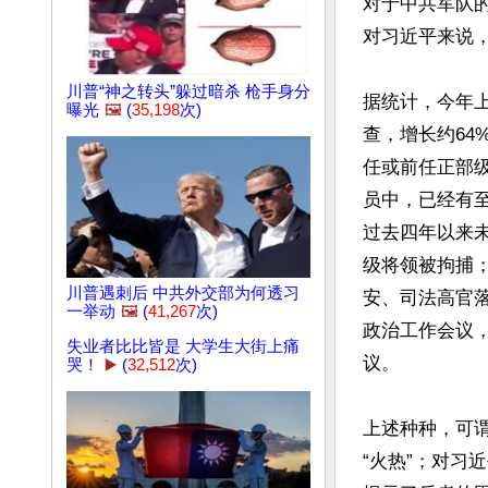
对于中共军队
对习近平来说，
川普“神之转头”躲过暗杀 枪手身分
据统计，今年上
曝光
🖼️
(
35,198
次)
查，增长约64
任或前任正部
员中，已经有
过去四年以来
级将领被拘捕；
川普遇刺后 中共外交部为何透习
安、司法高官
一举动
🖼️
(
41,267
次)
政治工作会议
失业者比比皆是 大学生大街上痛
议。

哭！
▶️
(
32,512
次)
上述种种，可谓
“火热”；对