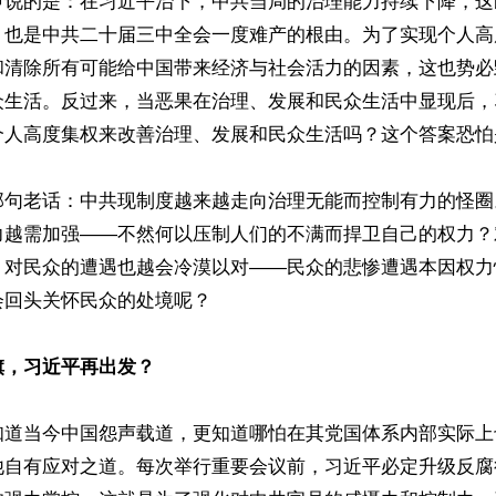
申说的是：在习近平治下，中共当局的治理能力持续下降，这
，也是中共二十届三中全会一度难产的根由。为了实现个人高
和清除所有可能给中国带来经济与社会活力的因素，这也势必
众生活。反过来，当恶果在治理、发展和民众生活中显现后，
个人高度集权来改善治理、发展和民众生活吗？这个答案恐怕
那句老话：中共现制度越来越走向治理无能而控制有力的怪圈
力越需加强——不然何以压制人们的不满而捍卫自己的权力？
，对民众的遭遇也越会冷漠以对——民众的悲惨遭遇本因权力
回头关怀民众的处境呢？

旗，习近平再出发？
知道当今中国怨声载道，更知道哪怕在其党国体系内部实际上
他自有应对之道。每次举行重要会议前，习近平必定升级反腐