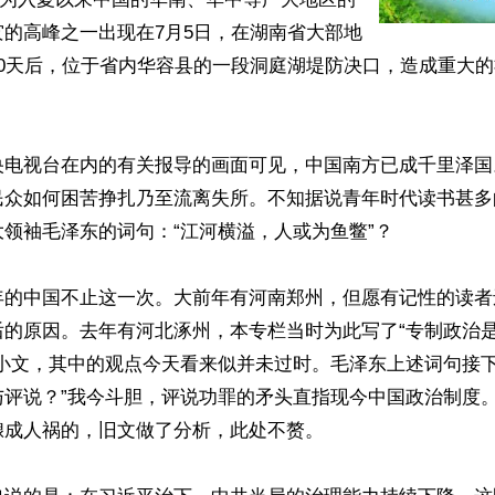
的高峰之一出现在7月5日，在湖南省大部地
20天后，位于省内华容县的一段洞庭湖堤防决口，造成重大
央电视台在内的有关报导的画面可见，中国南方已成千里泽国
民众如何困苦挣扎乃至流离失所。不知据说青年时代读书甚多
领袖毛泽东的词句：“江河横溢，人或为鱼鳖”？

年的中国不止这一次。大前年有河南郑州，但愿有记性的读者
后的原因。去年有河北涿州，本专栏当时为此写了“专制政治
的小文，其中的观点今天看来似并未过时。毛泽东上述词句接下
与评说？”我今斗胆，评说功罪的矛头直指现今中国政治制度
成人祸的，旧文做了分析，此处不赘。
