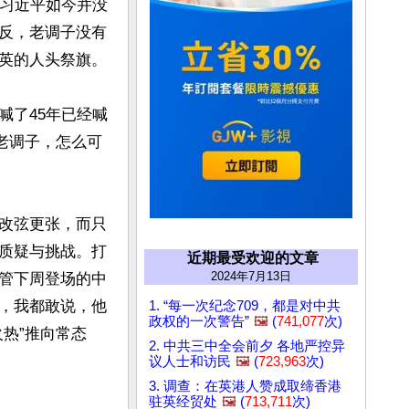
，习近平如今并没
反，老调子没有
英的人头祭旗。

喊了45年已经喊
老调子，怎么可
改弦更张，而只
质疑与挑战。打
近期最受欢迎的文章
2024年7月13日
管下周登场的中
，我都敢说，他
1. “每一次纪念709，都是对中共
政权的一次警告”
🖼️
(
741,077
次)
热”推向常态
2. 中共三中全会前夕 各地严控异
议人士和访民
🖼️
(
723,963
次)
3. 调查：在英港人赞成取缔香港
驻英经贸处
🖼️
(
713,711
次)