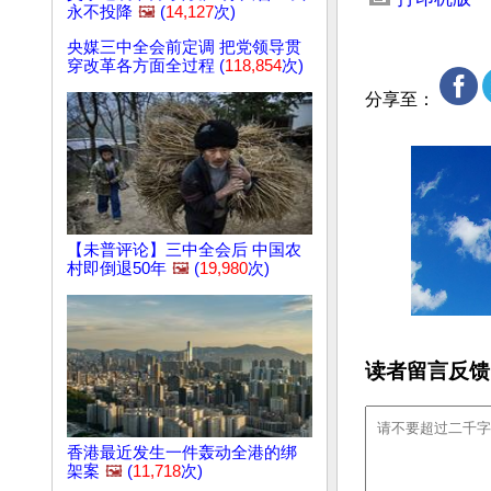
永不投降
🖼️
(
14,127
次)
央媒三中全会前定调 把党领导贯
穿改革各方面全过程 (
118,854
次)
分享至：
【未普评论】三中全会后 中国农
村即倒退50年
🖼️
(
19,980
次)
读者留言反馈
香港最近发生一件轰动全港的绑
架案
🖼️
(
11,718
次)