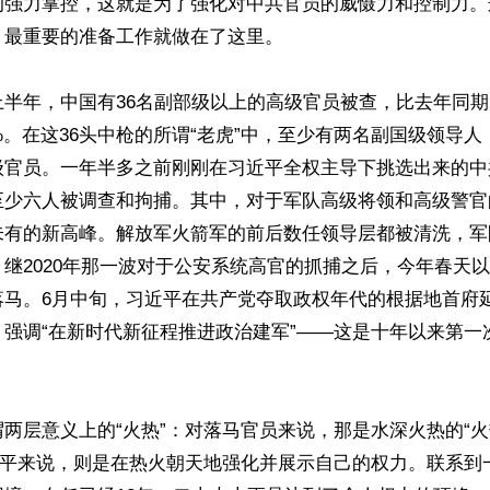
的强力掌控，这就是为了强化对中共官员的威慑力和控制力。
最重要的准备工作就做在了这里。

半年，中国有36名副部级以上的高级官员被查，比去年同期
%。在这36头中枪的所谓“老虎”中，至少有两名副国级领导
级官员。一年半多之前刚刚在习近平全权主导下挑选出来的中
至少六人被调查和拘捕。其中，对于军队高级将领和高级警官
未有的新高峰。解放军火箭军的前后数任领导层都被清洗，军
继2020年那一波对于公安系统高官的抓捕之后，今年春天
落马。6月中旬，习近平在共产党夺取政权年代的根据地首府
，强调“在新时代新征程推进政治建军”——这是十年以来第一
两层意义上的“火热”：对落马官员来说，那是水深火热的“火
习近平来说，则是在热火朝天地强化并展示自己的权力。联系到