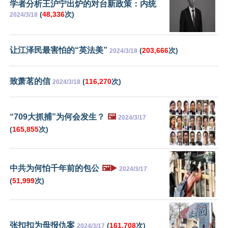
学者分析王沪宁出炉的对台新政策：内统
(
48,336
次)
2024/3/18
让江泽民最害怕的“英法美”
(
203,666
次)
2024/3/18
致萧茗的信
(
116,270
次)
2024/3/18
“709大抓捕”为何会发生？
🖼️
2024/3/17
(
165,855
次)
中共为何怕千年前的包公
🖼️▶️
2024/3/17
(
51,999
次)
张扣扣为母报仇案
(
161,708
次)
2024/3/17