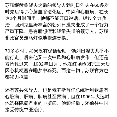
苏联继赫鲁晓夫之后的领导人勃列日涅夫在60多岁
时先后得了心脑血管硬化症、中风和心脏病。在长
达2个月时间里，他都不能开口说话。经过全力救
治，回到克里姆林宫的勃列日涅夫变成了一个智力
严重下降、患有臆想症和经常失眠的领导人。苏联
党政官员走马灯似地接连更换。

70多岁时，如果没有保镖帮助，勃列日涅夫几乎不
能行走。后来他又一次中风和心脏病发作，但还是
被抢救过来。1982年11月，他在红场检阅完三天后
因心机梗塞在睡梦中猝死。而这一切，苏联官方也
都竭力掩盖。

还有苏共领导人、也是俄罗斯首任总统叶利钦患有
心脏病、肝病、肺病甚至胃病，但在1996年大选时
他选择隐瞒严重的心脏病。他卸任后，还前往中国
接受传统中医治疗。
