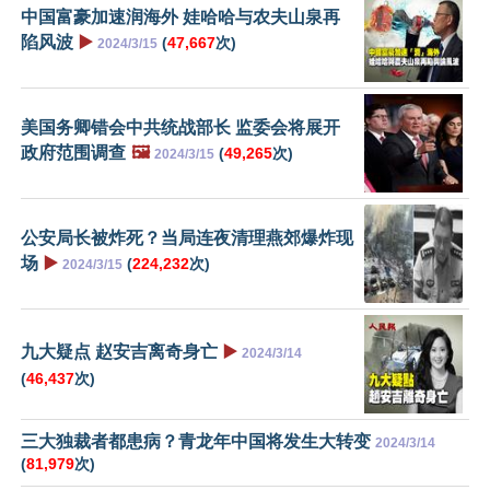
中国富豪加速润海外 娃哈哈与农夫山泉再
陷风波
▶️
(
47,667
次)
2024/3/15
美国务卿错会中共统战部长 监委会将展开
政府范围调查
🖼️
(
49,265
次)
2024/3/15
公安局长被炸死？当局连夜清理燕郊爆炸现
场
▶️
(
224,232
次)
2024/3/15
九大疑点 赵安吉离奇身亡
▶️
2024/3/14
(
46,437
次)
三大独裁者都患病？青龙年中国将发生大转变
2024/3/14
(
81,979
次)