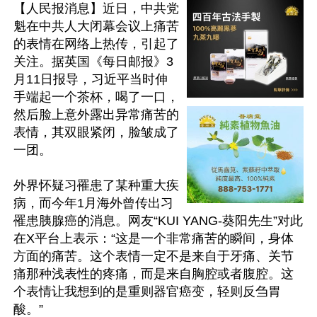
【人民报消息】近日，中共党
魁在中共人大闭幕会议上痛苦
的表情在网络上热传，引起了
关注。据英国《每日邮报》3
月11日报导，习近平当时伸
手端起一个茶杯，喝了一口，
然后脸上意外露出异常痛苦的
表情，其双眼紧闭，脸皱成了
一团。

外界怀疑习罹患了某种重大疾
病，而今年1月海外曾传出习
罹患胰腺癌的消息。网友“KUI YANG-葵阳先生”对此
在X平台上表示：“这是一个非常痛苦的瞬间，身体
方面的痛苦。这个表情一定不是来自于牙痛、关节
痛那种浅表性的疼痛，而是来自胸腔或者腹腔。这
个表情让我想到的是重则器官癌变，轻则反刍胃
酸。”
