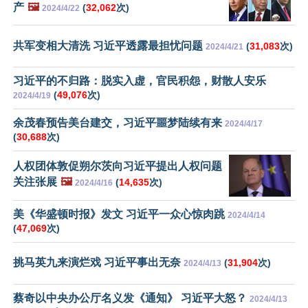
产
🖼️
(
32,062
次)
2024/4/22
共军变相大清洗 习近平透露最担忧问题
(
31,083
次)
2024/4/21
习近平的不归路：脱实入虚，官民积怨，财散人安乐
(
49,076
次)
2024/4/19
余茂春预告美台建交，习近平噩梦陆续有来
2024/4/17
(
30,688
次)
人权团体敦促朔尔茨向习近平提出人权问题
关注张展
🖼️
(
14,635
次)
2024/4/16
美《华盛顿时报》发文 习近平一众心惊肉跳
2024/4/14
(
47,069
次)
挑马英九来演烂戏 习近平事出无奈
(
31,904
次)
2024/4/13
蔡奇以中央办公厅名义发《通知》 习近平大怒？
2024/4/13