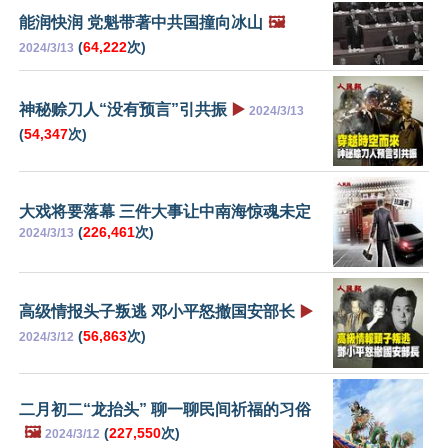
能润快润 党魁带著中共国撞向冰山
🖼️
(
64,222
次)
2024/3/13
神秘赊刀人“没有预言”引共振
▶️
2024/3/13
(
54,347
次)
大戏将要落幕 三件大事让中南海惊魂未定
(
226,461
次)
2024/3/13
高级情报头子叛逃 邓小平怒撤国安部长
▶️
(
56,863
次)
2024/3/12
二月初二“龙抬头” 聊一聊民间祈福的习俗
🖼️
(
227,550
次)
2024/3/12