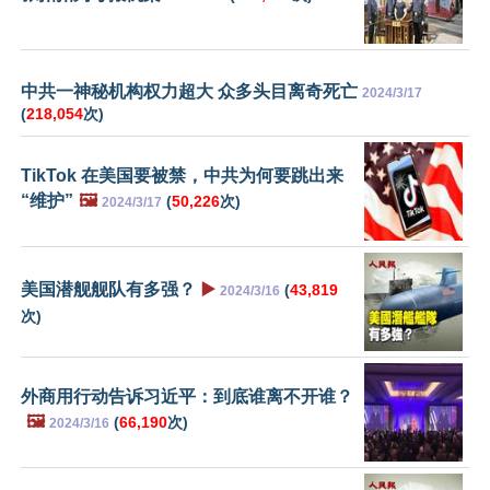
中共一神秘机构权力超大 众多头目离奇死亡
2024/3/17
(
218,054
次)
TikTok 在美国要被禁，中共为何要跳出来
“维护”
🖼️
(
50,226
次)
2024/3/17
美国潜舰舰队有多强？
▶️
(
43,819
2024/3/16
次)
外商用行动告诉习近平：到底谁离不开谁？
🖼️
(
66,190
次)
2024/3/16