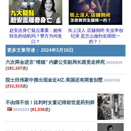
赵安吉身亡疑点重重：她有
街上没人 店舖倒闭 失业率创
轻生的动机吗？警方为何改
纪录 是怎么做到全国统一
口？
的？！
更多文章导读：
2024年3月16日
六次两会进京“维稳” 内蒙公安副局长跟党走猝死
2024/3/19
(
181,107
次)
院士田伟家中搜出现金近4亿 美国还有两套别墅
2024/3/19
(
212,313
次)
不由得不信！比利时女童记得前世是药剂师
🖼️
(
81,536
次)
2024/3/19