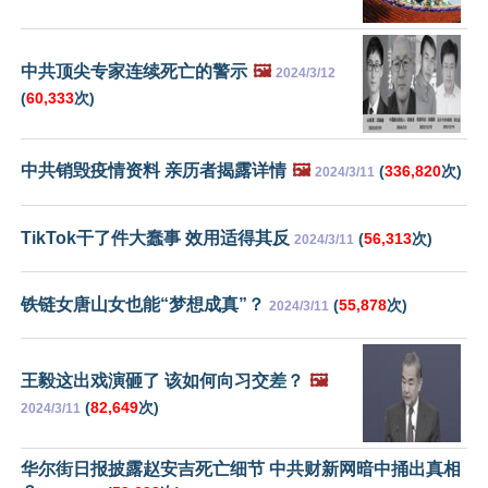
中共顶尖专家连续死亡的警示
🖼️
2024/3/12
(
60,333
次)
中共销毁疫情资料 亲历者揭露详情
🖼️
(
336,820
次)
2024/3/11
TikTok干了件大蠢事 效用适得其反
(
56,313
次)
2024/3/11
铁链女唐山女也能“梦想成真”？
(
55,878
次)
2024/3/11
王毅这出戏演砸了 该如何向习交差？
🖼️
(
82,649
次)
2024/3/11
华尔街日报披露赵安吉死亡细节 中共财新网暗中捅出真相