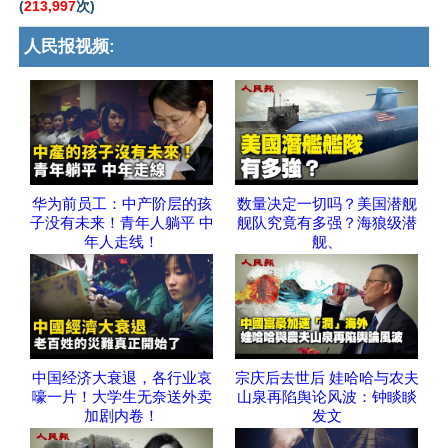
(
213,997
次)
人民报视频:
华为前员工：中产阶层的孩
数量决定一切吗？美国潜舰
子没有未来！青年人躺平 中
舰队究竟有多强？海狼级潜
年人走线！
舰、
中国经济大衰退，各行业哀
宗庆后去世后 娃哈哈与农夫
嚎一片！大学生无奈送外卖
山泉再陷舆论风波：钟睒睒
加剧内卷！
发文