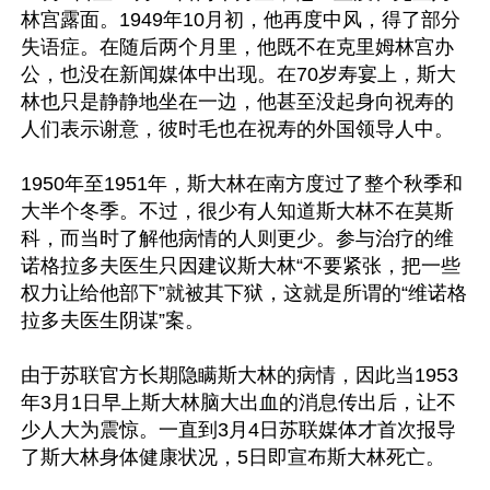
林宫露面。1949年10月初，他再度中风，得了部分
失语症。在随后两个月里，他既不在克里姆林宫办
公，也没在新闻媒体中出现。在70岁寿宴上，斯大
林也只是静静地坐在一边，他甚至没起身向祝寿的
人们表示谢意，彼时毛也在祝寿的外国领导人中。

1950年至1951年，斯大林在南方度过了整个秋季和
大半个冬季。不过，很少有人知道斯大林不在莫斯
科，而当时了解他病情的人则更少。参与治疗的维
诺格拉多夫医生只因建议斯大林“不要紧张，把一些
权力让给他部下”就被其下狱，这就是所谓的“维诺格
拉多夫医生阴谋”案。

由于苏联官方长期隐瞒斯大林的病情，因此当1953
年3月1日早上斯大林脑大出血的消息传出后，让不
少人大为震惊。一直到3月4日苏联媒体才首次报导
了斯大林身体健康状况，5日即宣布斯大林死亡。
