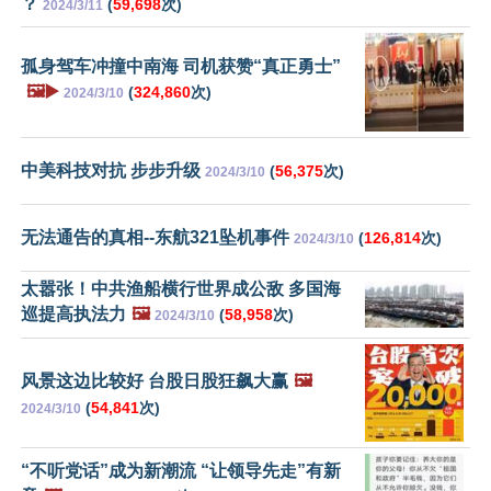
？
(
59,698
次)
2024/3/11
孤身驾车冲撞中南海 司机获赞“真正勇士”
🖼️▶️
(
324,860
次)
2024/3/10
中美科技对抗 步步升级
(
56,375
次)
2024/3/10
无法通告的真相--东航321坠机事件
(
126,814
次)
2024/3/10
太嚣张！中共渔船横行世界成公敌 多国海
巡提高执法力
🖼️
(
58,958
次)
2024/3/10
风景这边比较好 台股日股狂飙大赢
🖼️
(
54,841
次)
2024/3/10
“不听党话”成为新潮流 “让领导先走”有新