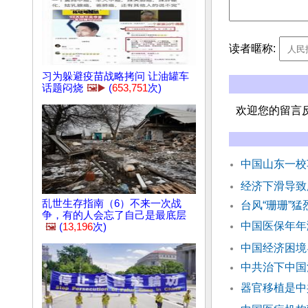
读者暱称:
习为躲避疫苗战略拷问 让油罐车
话题闷烧
🖼️▶️
(
653,751
次)
欢迎您的留言
中国山东一校
经济下滑导致
乱世生存指南（6）不来一次战
台风“珊珊”
争，有的人会忘了自己是最底层
中国医保年年
🖼️
(
13,196
次)
中国经济困境
中共治下中国
器官移植是中