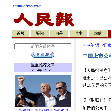
首页
要闻
内幕
时事
幽默
2024年7月12日
中国上市公
重点推荐文章
2024年7月12日
【人民报消息
继出炉，已公布
过10亿元的公
据《财联社》
预告的公司中，
川普遇刺后 中共外交部为何透习