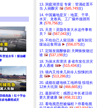
13. 洞庭湖溃堤 专家：管涌处置不
当 人祸酿灾
🖼️
(
585,749
次)
14. 中国遍地是灾：地震、干旱、
水灾、龙卷风、工厂爆炸接踵而
来 (
578,756
次)
15. 天意！灵隐寺发大水这件事有
关？
🖼️
(
567,043
次)
16. 不给自己人留活路：罐车卸完
煤油运食用油
▶️
(
556,075
次)
17. 定陵发掘酿惨剧 天网恢恢饶过
谁
🖼️
(
537,198
次)
粪车变送水车！煤油罐
酵
18. 为保水库泄洪 多省市发生洪灾
多人遇难
🖼️▶️
(
515,434
次)
19. 墙内又传来几则令人惊悚的消
息
🖼️▶️
(
513,286
次)
20. 成都在建地铁工地坍塌 惊现长
12米大坑洞
🖼️
(
466,665
次)
21. 最新研究：感恩让年长者活得
道防线危急！红十字会
更久更健康
🖼️
(
458,311
次)
东多地暴雨成灾
22. 看电视思想被编程？停看电视
生活发生积极变化
🖼️
(
452,934
次)