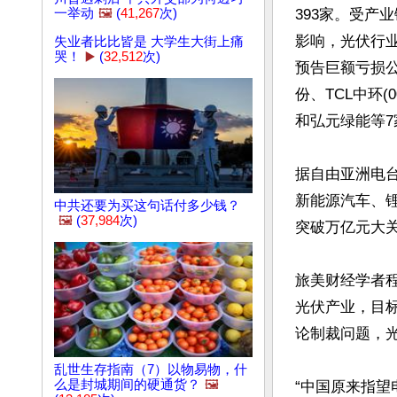
一举动
🖼️
(
41,267
次)
393家。受产
影响，光伏行
失业者比比皆是 大学生大街上痛
哭！
▶️
(
32,512
次)
预告巨额亏损
份、TCL中环(
和弘元绿能等7
据自由亚洲电台
新能源汽车、锂
中共还要为买这句话付多少钱？
🖼️
(
37,984
次)
突破万亿元大关
旅美财经学者
光伏产业，目
论制裁问题，
乱世生存指南（7）以物易物，什
么是封城期间的硬通货？
🖼️
“中国原来指