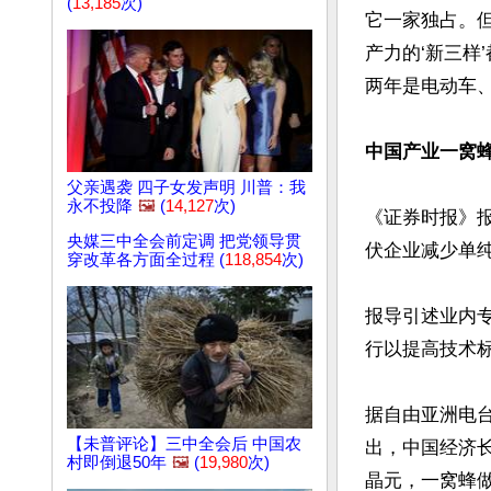
(
13,185
次)
它一家独占。
产力的‘新三样
两年是电动车、
中国产业一窝
父亲遇袭 四子女发声明 川普：我
永不投降
🖼️
(
14,127
次)
《证券时报》报
央媒三中全会前定调 把党领导贯
伏企业减少单
穿改革各方面全过程 (
118,854
次)
报导引述业内专
行以提高技术标
据自由亚洲电台
【未普评论】三中全会后 中国农
出，中国经济
村即倒退50年
🖼️
(
19,980
次)
晶元，一窝蜂做