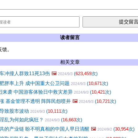
读者留言
反馈。
相关文章
车冲撞人群致11死13伤
🖼️
(
623,459
次)
2024/9/3
肥胖率上升 成中国重大公卫问题
(
10,671
次)
2024/9/3
猛烈来袭 中国游客体验日中救灾差异
(
10,421
次)
2024/9/3
涨 基金管理不透明 阵阵民怨喷井
🖼️
(
10,721
次)
2024/9/3
导致股市波动
(
10,111
次)
2024/9/3
淫乱为何如此疯狂？
(
16,663
次)
2024/9/3
共的产业链 盼不明真相的中国人早日清醒
🖼️
(
30,954
次)
2024/9/2