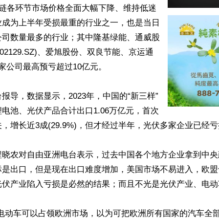
业链各环节市场价格全面大幅下降、维持低迷
业成为上半年受损最重的行业之一，也是当日
公司数量最多的行业；其中隆基绿能、通威股
002129.SZ)、爱旭股份、双良节能、京运通
家公司最高预亏超过10亿元。

报导，数据显示，2023年，中国的“新三样”
电池、光伏产品合计出口1.06万亿元，首次
，增长近3成(29.9%)，但才经过半年，光伏多家企业已经亏
程晓农对自由亚洲电台表示，过去中国各个地方企业拿到中央
标是出口，但是现在出口难度增加，美国市场不易进入，欧盟
光伏产业陷入亏损是必然的结果；而且不光是光伏产业、电动
望电动车可以占领欧洲市场，以为可把欧洲所有国家的汽车全