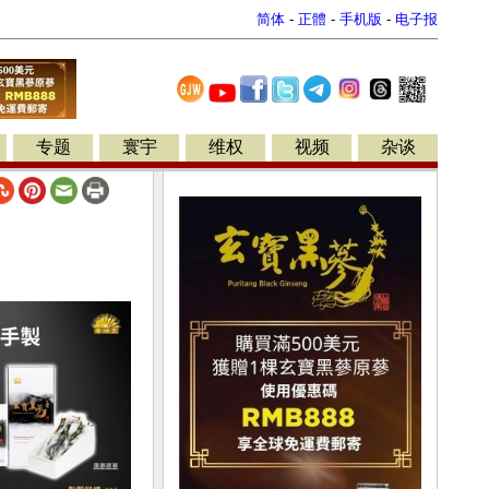
简体
-
正體
-
手机版
-
电子报
专题
寰宇
维权
视频
杂谈