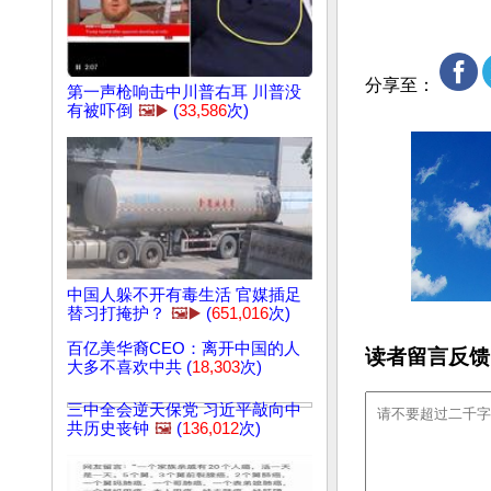
分享至：
第一声枪响击中川普右耳 川普没
有被吓倒
🖼️▶️
(
33,586
次)
中国人躲不开有毒生活 官媒插足
替习打掩护？
🖼️▶️
(
651,016
次)
百亿美华裔CEO：离开中国的人
读者留言反馈
大多不喜欢中共 (
18,303
次)
三中全会逆天保党 习近平敲向中
共历史丧钟
🖼️
(
136,012
次)