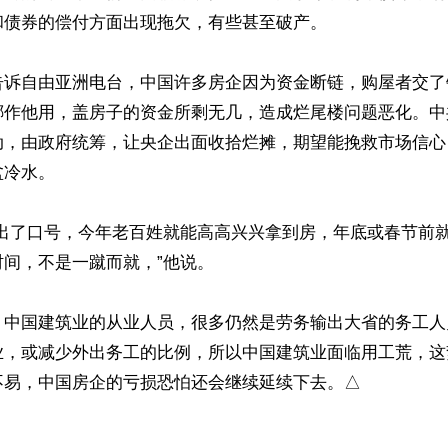
债券的偿付方面出现拖欠，有些甚至破产。

告诉自由亚洲电台，中国许多房企因为资金断链，购屋者交了
挪作他用，盖房子的资金所剩无几，造成烂尾楼问题恶化。中
动，由政府统筹，让央企出面收拾烂摊，期望能挽救市场信心
冷水。

喊出了口号，今年老百姓就能高高兴兴拿到房，年底或春节前
间，不是一蹴而就，”他说。

，中国建筑业的从业人员，很多仍然是劳务输出大省的务工人
业，或减少外出务工的比例，所以中国建筑业面临用工荒，这
不易，中国房企的亏损恐怕还会继续延续下去。△
ww.renminbao.com/rmb/articles/2024/7/12/83894.html