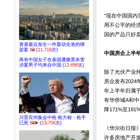
“现在中国国
用不公平的经
国的产品只好卖
香港最近发生一件轰动全港的绑
架案
🖼️
(
11,718
次)
中国房企上半
再有中国女子在泰国遭撕票杀害
涉案男子均来自中国 (
12,498
次)
除了光伏产业
房企发布202
年上半年归属于
有华侨城A和中
降171%至191%
川普宾州集会中枪 检方称：枪手
已死
🖼️▶️
(
13,756
次)
《华尔街日报
许多房地产开