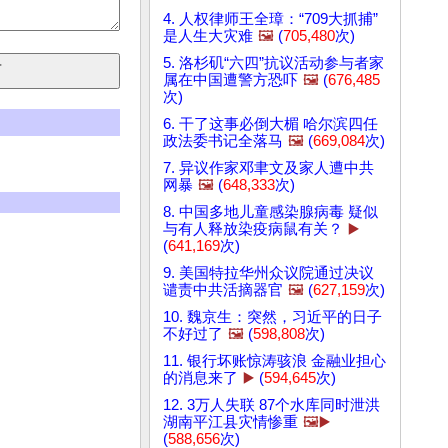
4. 人权律师王全璋：“709大抓捕”
是人生大灾难
🖼️
(
705,480
次)
5. 洛杉矶“六四”抗议活动参与者家
属在中国遭警方恐吓
🖼️
(
676,485
次)
6. 干了这事必倒大楣 哈尔滨四任
政法委书记全落马
🖼️
(
669,084
次)
7. 异议作家邓聿文及家人遭中共
网暴
🖼️
(
648,333
次)
8. 中国多地儿童感染腺病毒 疑似
与有人释放染疫病鼠有关？
▶️
(
641,169
次)
9. 美国特拉华州众议院通过决议
谴责中共活摘器官
🖼️
(
627,159
次)
10. 魏京生：突然，习近平的日子
不好过了
🖼️
(
598,808
次)
11. 银行坏账惊涛骇浪 金融业担心
的消息来了
▶️
(
594,645
次)
12. 3万人失联 87个水库同时泄洪
湖南平江县灾情惨重
🖼️▶️
(
588,656
次)