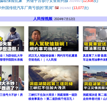
骗取保险乱象 男做子宫诊疗女查前列腺
(
12,838
次)
2024/9/2
华外国传统汽车厂商亏损的“黑洞”
🖼️
(
13,077
次)
2024/9/2
人民报视频
2024年7月12日
业！为防动乱大学
武汉无人驾驶抢饭碗！网约车司机遭遇
真是离了大谱 吸
管理学院院长亲揭
空前危机！｜ #人民报
车运食用油事件发
三信号大不妙！房
三峡扛不住加大泄洪！洞庭湖第一道防
洞庭湖决堤 第二
线丧事喜办 ！第二道防线千疮百孔！
走街串巷讨捐！山