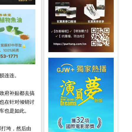
损连连。

政府补贴都去搞
也在针对倾销讨
车也是如此。

部打垮，然后由