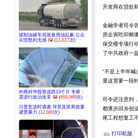
开发商在贷款和
金融学者司令
房企寅吃卯粮
煤制油罐车混装食用油乱象 公众
从愤怒到无感
🖼️
(
11,617
次)
保交楼专项行
了中共政府一盆
“不是上半年
显这需要一段时
外商对华投资连跌13个月 专家：
需进行政治改革
🖼️
(
655,949
次)
司令还注意到
川普竞选时遇袭 拜登及世界政要
都逐步回乡创
谴责暴力 (
12,660
次)
尾工程想复工
文章网址: http://w
打印机版