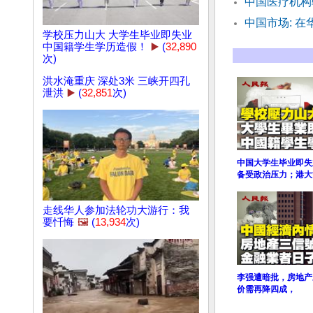
中国医疗机构
中国市场: 在
学校压力山大 大学生毕业即失业
中国籍学生学历造假！
▶️
(
32,890
次)
洪水淹重庆 深处3米 三峡开四孔
泄洪
▶️
(
32,851
次)
中国大学生毕业即失
备受政治压力；港大
走线华人参加法轮功大游行：我
要忏悔
🖼️
(
13,934
次)
李强遭暗批，房地产
价需再降四成，