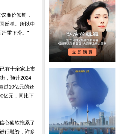
抗议廉价倾销，
国反弹。所以中
严重下滑。”

，已有十余家上市
，预计2024
超过10亿元的还
90亿元，同比下
信心疲软拖累了
进行融资，许多