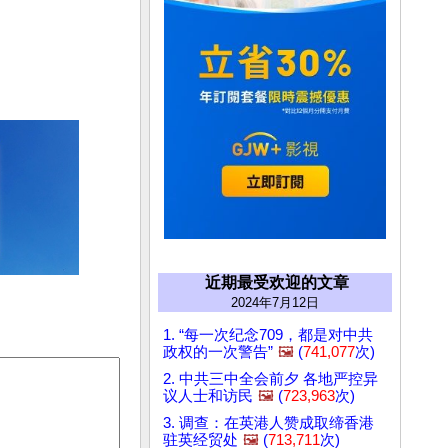
近期最受欢迎的文章
2024年7月12日
1. “每一次纪念709，都是对中共
政权的一次警告”
🖼️
(
741,077
次)
2. 中共三中全会前夕 各地严控异
议人士和访民
🖼️
(
723,963
次)
3. 调查：在英港人赞成取缔香港
驻英经贸处
🖼️
(
713,711
次)