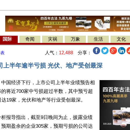
国际
奇闻
灾祸
万象
生活
文化
人气：
12,488
分享：
发表
司上半年逾半亏损 光伏、地产受创最深
】中国经济下行，上市公司上半年业绩预告相
的将近700家中亏损超过半数，其中预亏超
司达19家，光伏和地产等行业受创最深。

分析报导指出，截至9日晚间为止，披露业绩
预期盈余的企业305家，预期亏损的公司达