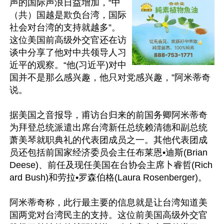
声的国际声浪日益增加，“中
（共）国越是欺负台湾，国际
社会对台湾的支持就越多”。
这位美国前高级外交官还在访
谈中分享了他对中共领导人习
近平的观察。“他(习近平)对中
国并不是那么感兴趣，他只对党感兴趣，”阿米蒂奇
说。

据美国之音报导，甫访台归来的前国务卿阿米蒂奇
为拜登总统派遣出席台湾新任总统赖清德和副总统
萧美琴就职典礼的代表团成员之一。其他代表团成
员还包括前国家经济委员会主任布莱恩•迪斯(Brian 
Deese)、前任及现任美国在台协会主席卜睿哲(Rich
ard Bush)和劳拉•罗森伯格(Laura Rosenberger)。

阿米蒂奇称，此行最主要的信息就是让台湾知道美
国两党对台湾民主的支持。这位前美国高级外交官