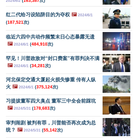
(
163,387
次)
2024/6/2
红二代给习设陷阱目的为夺权
🖼️
2024/6/1
(
187,521
次)
临近六四中共动作频繁末日心态暴露无遗
🖼️
(
484,910
次)
2024/6/1
罕见！川普政敌对“封口费案”有罪判决不满
🖼️
(
34,281
次)
2024/6/1
河北保定交通大厦起火损失惨重 传有人纵
火
🖼️
(
375,124
次)
2024/6/1
习提拔董军四大臭点 董军三中全会前踩坑
🖼️
(
178,683
次)
2024/5/31
审判闹剧 被判有罪，川普能否再次成为总
统？
🖼️
(
55,142
次)
2024/5/31