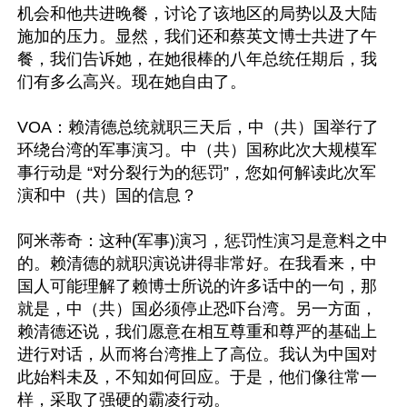
机会和他共进晚餐，讨论了该地区的局势以及大陆
施加的压力。显然，我们还和蔡英文博士共进了午
餐，我们告诉她，在她很棒的八年总统任期后，我
们有多么高兴。现在她自由了。

VOA：赖清德总统就职三天后，中（共）国举行了
环绕台湾的军事演习。中（共）国称此次大规模军
事行动是 “对分裂行为的惩罚”，您如何解读此次军
演和中（共）国的信息？

阿米蒂奇：这种(军事)演习，惩罚性演习是意料之中
的。赖清德的就职演说讲得非常好。在我看来，中
国人可能理解了赖博士所说的许多话中的一句，那
就是，中（共）国必须停止恐吓台湾。另一方面，
赖清德还说，我们愿意在相互尊重和尊严的基础上
进行对话，从而将台湾推上了高位。我认为中国对
此始料未及，不知如何回应。于是，他们像往常一
样，采取了强硬的霸凌行动。
