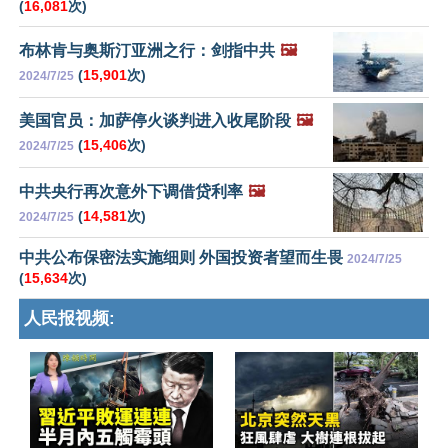
(
16,081
次)
布林肯与奥斯汀亚洲之行：剑指中共
🖼️
(
15,901
次)
2024/7/25
美国官员：加萨停火谈判进入收尾阶段
🖼️
(
15,406
次)
2024/7/25
中共央行再次意外下调借贷利率
🖼️
(
14,581
次)
2024/7/25
中共公布保密法实施细则 外国投资者望而生畏
2024/7/25
(
15,634
次)
人民报视频: