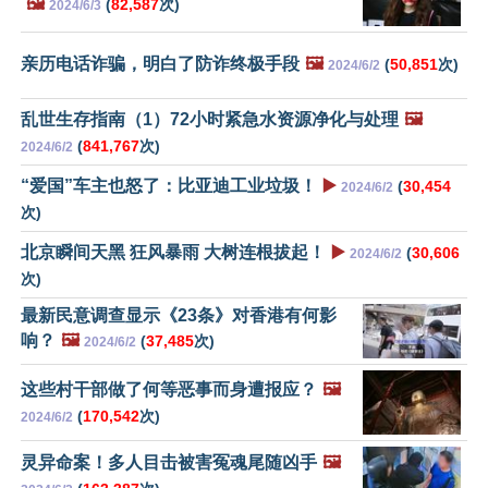
🖼️
(
82,587
次)
2024/6/3
亲历电话诈骗，明白了防诈终极手段
🖼️
(
50,851
次)
2024/6/2
乱世生存指南（1）72小时紧急水资源净化与处理
🖼️
(
841,767
次)
2024/6/2
“爱国”车主也怒了：比亚迪工业垃圾！
▶️
(
30,454
2024/6/2
次)
北京瞬间天黑 狂风暴雨 大树连根拔起！
▶️
(
30,606
2024/6/2
次)
最新民意调查显示《23条》对香港有何影
响？
🖼️
(
37,485
次)
2024/6/2
这些村干部做了何等恶事而身遭报应？
🖼️
(
170,542
次)
2024/6/2
灵异命案！多人目击被害冤魂尾随凶手
🖼️