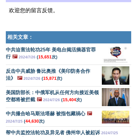
欢迎您的留言反馈。
相关文章：
中共迫害法轮功25年 美电台揭活摘器官罪
行
🖼️
(
15,651
次)
2024/7/26
反击中共威胁 鲁比奥推《美印防务合作
法》
🖼️
(
15,871
次)
2024/7/26
美国防部长：中俄军机从任何方向接近美领
空都将被拦截
🖼️
(
15,404
次)
2024/7/26
中共撮合哈马斯法塔赫 被指包藏祸心
🖼️
(
44,630
次)
2024/7/25
帮中共监控法轮功及异见者 佛州华人被起诉
2024/7/25