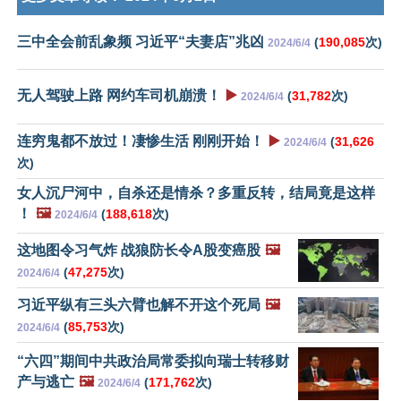
三中全会前乱象频 习近平“夫妻店”兆凶
(
190,085
次)
2024/6/4
无人驾驶上路 网约车司机崩溃！
▶️
(
31,782
次)
2024/6/4
连穷鬼都不放过！凄惨生活 刚刚开始！
▶️
(
31,626
2024/6/4
次)
女人沉尸河中，自杀还是情杀？多重反转，结局竟是这样
！
🖼️
(
188,618
次)
2024/6/4
这地图令习气炸 战狼防长令A股变癌股
🖼️
(
47,275
次)
2024/6/4
习近平纵有三头六臂也解不开这个死局
🖼️
(
85,753
次)
2024/6/4
“六四”期间中共政治局常委拟向瑞士转移财
产与逃亡
🖼️
(
171,762
次)
2024/6/4