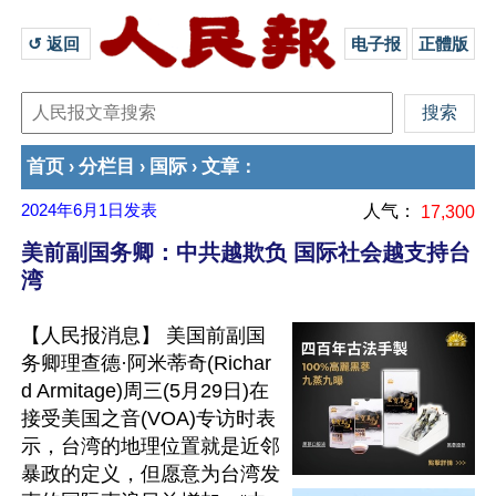
↺ 返回 
电子报
正體版
首页
分栏目
国际
文章
›
›
›
：
2024年6月1日
发表
人气：
17,300
美前副国务卿：中共越欺负 国际社会越支持台
湾
【人民报消息】 美国前副国
务卿理查德·阿米蒂奇(Richar
d Armitage)周三(5月29日)在
接受美国之音(VOA)专访时表
示，台湾的地理位置就是近邻
暴政的定义，但愿意为台湾发