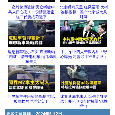
一座雕像塑被拆 民众唏嘘中
北京瞬间天黑 狂风暴雨 大树
共末日心态！一份情报泄密
连根拔起！整个北京城大风
红二代挑战习近平
呼啸
理想新车碰小石头 直接断轴
中共军中四大帮派内斗；野
“崴脚”！蔚来电动车油门和刹
心曝光 习普联手准备后路；
车失灵
问界车主使用智能驾驶 挡风
比亚迪漏电击人 纸包卡针测
玻璃挡的严严实实！
试！哪吒电动车防撞梁“鸡屎
焊”！
更多文章导读：
2024年6月2日