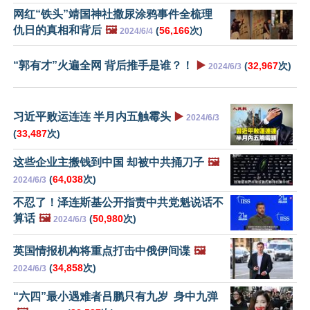
网红“铁头”靖国神社撒尿涂鸦事件全梳理
仇日的真相和背后
🖼️
(
56,166
次)
2024/6/4
“郭有才”火遍全网 背后推手是谁？！
▶️
(
32,967
次)
2024/6/3
习近平败运连连 半月内五触霉头
▶️
2024/6/3
(
33,487
次)
这些企业主搬钱到中国 却被中共捅刀子
🖼️
(
64,038
次)
2024/6/3
不忍了！泽连斯基公开指责中共党魁说话不
算话
🖼️
(
50,980
次)
2024/6/3
英国情报机构将重点打击中俄伊间谍
🖼️
(
34,858
次)
2024/6/3
“六四”最小遇难者吕鹏只有九岁 身中九弹