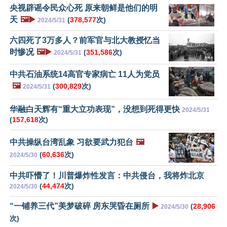
央视辟谣令民众心死 原来朝鲜是他们的明
天
🖼️▶️
(
378,577
次)
2024/5/31
六四死了3万多人？前军官与北大教授忆当
时惨况
🖼️▶️
(
351,586
次)
2024/5/31
中共石油系统14高官专家病亡 11人为党员
🖼️
(
300,829
次)
2024/5/31
华融白天辉有“重大立功表现”，没想到死得更快
2024/5/31
(
157,618
次)
中共操纵台湾乱象 习欲要武力犯台
🖼️
(
60,636
次)
2024/5/30
中共吓懵了！川普爆炸性发言：中共侵台，我将炸北京
(
44,474
次)
2024/5/30
“一铺养三代”美梦破碎 房东哭昏在厕所
▶️
(
28,906
2024/5/30
次)