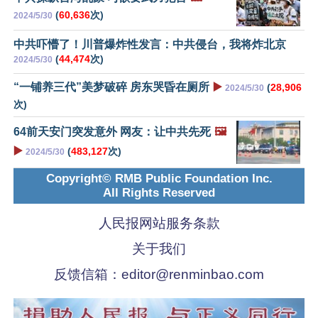
(
60,636
次)
2024/5/30
中共吓懵了！川普爆炸性发言：中共侵台，我将炸北京
(
44,474
次)
2024/5/30
“一铺养三代”美梦破碎 房东哭昏在厕所
▶️
(
28,906
2024/5/30
次)
64前天安门突发意外 网友：让中共先死
🖼️
▶️
(
483,127
次)
2024/5/30
Copyright© RMB Public Foundation Inc.
All Rights Reserved
人民报网站服务条款
关于我们
反馈信箱：
editor@renminbao.com