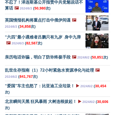
不忍了！泽连斯基公开指责中共党魁说话不
算话
🖼️
(
50,980
次)
2024/6/3
英国情报机构将重点打击中俄伊间谍
🖼️
(
34,858
次)
2024/6/3
“六四”最小遇难者吕鹏只有九岁 身中九弹
🖼️
(
82,587
次)
2024/6/3
亲历电话诈骗，明白了防诈终极手段
🖼️
(
50,851
次)
2024/6/2
乱世生存指南（1）72小时紧急水资源净化与处理
🖼️
(
841,767
次)
2024/6/2
“爱国”车主也怒了：比亚迪工业垃圾！
▶️
(
30,454
2024/6/2
次)
北京瞬间天黑 狂风暴雨 大树连根拔起！
▶️
(
30,606
2024/6/2
次)