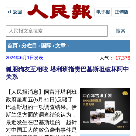
↺ 返回 
电子报
正體版
首页
分栏目
国际
文章
›
›
›
：
2024年6月1日
发表
人气：
17,376
狐朋狗友互相咬 塔利班指责巴基斯坦破坏阿中
关系
【人民报消息】阿富汗塔利班
政府星期五(5月31日)反驳了
巴基斯坦的一项调查结果。伊
斯兰堡方面的调查结论认为，
最近发生在巴基斯坦的一起针
对中国工人的致命袭击事件是