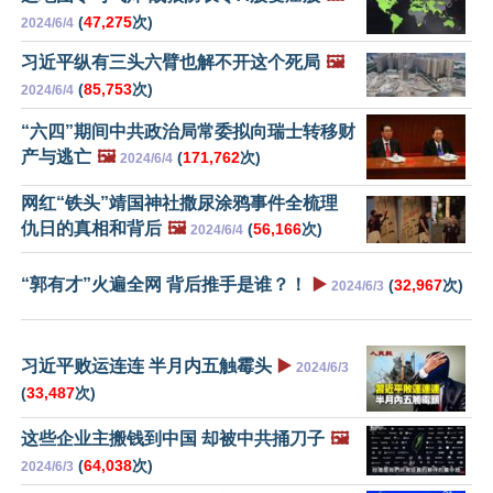
(
47,275
次)
2024/6/4
习近平纵有三头六臂也解不开这个死局
🖼️
(
85,753
次)
2024/6/4
“六四”期间中共政治局常委拟向瑞士转移财
产与逃亡
🖼️
(
171,762
次)
2024/6/4
网红“铁头”靖国神社撒尿涂鸦事件全梳理
仇日的真相和背后
🖼️
(
56,166
次)
2024/6/4
“郭有才”火遍全网 背后推手是谁？！
▶️
(
32,967
次)
2024/6/3
习近平败运连连 半月内五触霉头
▶️
2024/6/3
(
33,487
次)
这些企业主搬钱到中国 却被中共捅刀子
🖼️
(
64,038
次)
2024/6/3