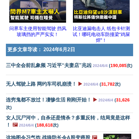
问界车主使用智能驾驶 挡风
比亚迪漏电击人 纸包卡针测
玻璃挡的严严实实！
试！哪吒电动车防撞梁“鸡屎
焊”！
更多文章导读：
2024年6月2日
三中全会前乱象频 习近平“夫妻店”兆凶
(
190,085
次)
2024/6/4
无人驾驶上路 网约车司机崩溃！
▶️
(
31,782
次)
2024/6/4
连穷鬼都不放过！凄惨生活 刚刚开始！
▶️
(
31,626
2024/6/4
次)
女人沉尸河中，自杀还是情杀？多重反转，结局竟是这样
！
🖼️
(
188,618
次)
2024/6/4
这地图令习气炸 战狼防长令A股变癌股
🖼️