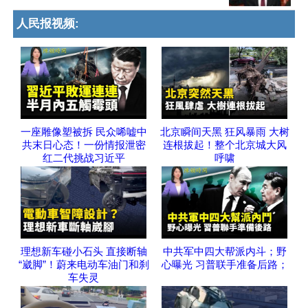
人民报视频:
一座雕像塑被拆 民众唏嘘中
北京瞬间天黑 狂风暴雨 大树
共末日心态！一份情报泄密
连根拔起！整个北京城大风
红二代挑战习近平
呼啸
理想新车碰小石头 直接断轴
中共军中四大帮派内斗；野
“崴脚”！蔚来电动车油门和刹
心曝光 习普联手准备后路；
车失灵