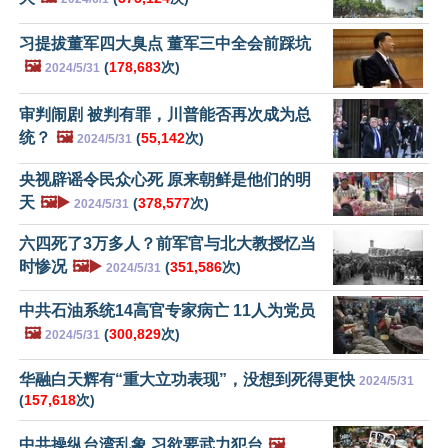
习提拔董军四大臭点 董军三中全会前踩坑
🖼️
(
178,683
次)
2024/5/31
审判闹剧 被判有罪，川普能否再次成为总
统？
🖼️
(
55,142
次)
2024/5/31
央视辟谣令民众心死 原来朝鲜是他们的明
天
🖼️▶️
(
378,577
次)
2024/5/31
六四死了3万多人？前军官与北大教授忆当
时惨况
🖼️▶️
(
351,586
次)
2024/5/31
中共石油系统14高官专家病亡 11人为党员
🖼️
(
300,829
次)
2024/5/31
华融白天辉有“重大立功表现”，没想到死得更快
2024/5/31
(
157,618
次)
中共操纵台湾乱象 习欲要武力犯台
🖼️