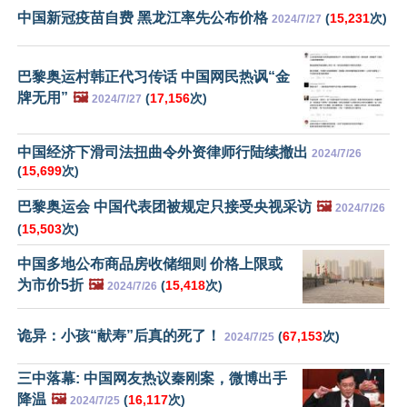
中国新冠疫苗自费 黑龙江率先公布价格
(
15,231
次)
2024/7/27
巴黎奥运村韩正代习传话 中国网民热讽“金
牌无用”
🖼️
(
17,156
次)
2024/7/27
中国经济下滑司法扭曲令外资律师行陆续撤出
2024/7/26
(
15,699
次)
巴黎奥运会 中国代表团被规定只接受央视采访
🖼️
2024/7/26
(
15,503
次)
中国多地公布商品房收储细则 价格上限或
为市价5折
🖼️
(
15,418
次)
2024/7/26
诡异：小孩“献寿”后真的死了！
(
67,153
次)
2024/7/25
三中落幕: 中国网友热议秦刚案，微博出手
降温
🖼️
(
16,117
次)
2024/7/25