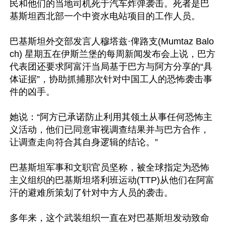
民和他们的当地司机死于汽车炸弹袭击。死者是巴
基斯坦西北部一个中资水电站项目的工作人员。

巴基斯坦外交部发言人穆塔兹·俾路支(Mumtaz Balo
ch) 星期五在伊斯兰堡的每周新闻发布会上说，巴方
代表团还要求阿富汗当局基于巴方与阿方分享的“具
体证据”，协助抓捕那次针对中国工人的恐怖袭击事
件的凶手。

她说：“阿方已承诺防止利用其领土从事任何恐怖主
义活动，他们已同意审视调查结果并与巴方合作，
让调查走向符合其自身逻辑的结论。”

巴基斯坦军事和文职官员坚称，被全球指定为恐怖
主义组织的巴基斯坦塔利班运动(TTP)从他们在阿富
汗的避难所策划了针对中方人员的袭击。

多年来，这个武装组织一直在对巴基斯坦发动致命