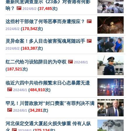
最新民意调查显示《23条》对香港有何影
响？
🖼️
(
37,485
次)
2024/6/2
这些村干部做了何等恶事而身遭报应？
🖼️
(
170,542
次)
2024/6/2
灵异命案！多人目击被害冤魂尾随凶手
🖼️
(
163,387
次)
2024/6/2
红二代给习设陷阱目的为夺权
🖼️
2024/6/1
(
187,521
次)
临近六四中共动作频繁末日心态暴露无遗
🖼️
(
484,910
次)
2024/6/1
罕见！川普政敌对“封口费案”有罪判决不满
🖼️
(
34,281
次)
2024/6/1
河北保定交通大厦起火损失惨重 传有人纵
火
🖼️
(
375,124
次)
2024/6/1