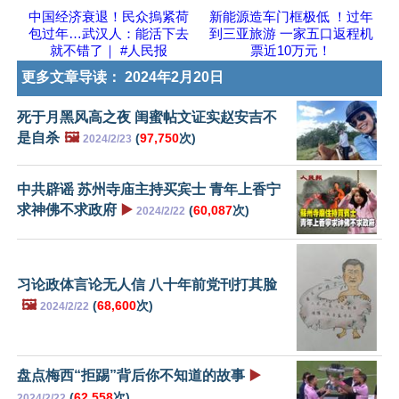
中国经济衰退！民众摀紧荷
新能源造车门框极低 ！过年
包过年…武汉人：能活下去
到三亚旅游 一家五口返程机
就不错了｜ #人民报
票近10万元！
更多文章导读：
2024年2月20日
死于月黑风高之夜 闺蜜帖文证实赵安吉不
是自杀
🖼️
(
97,750
次)
2024/2/23
中共辟谣 苏州寺庙主持买宾士 青年上香宁
求神佛不求政府
▶️
(
60,087
次)
2024/2/22
习论政体言论无人信 八十年前党刊打其脸
🖼️
(
68,600
次)
2024/2/22
盘点梅西“拒踢”背后你不知道的故事
▶️
(
62,558
次)
2024/2/22