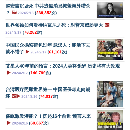
赵安吉沉塘死 中共造假消息掩盖海外猎杀
？
🖼️
(
239,352
次)
2024/2/18
世界领袖如何看待纳瓦尼之死：对普京威胁更大
🖼️
(
76,282
次)
2024/2/17
中国民众摀紧荷包过年 武汉人：能活下去
就不错了
▶️
(
61,161
次)
2024/2/17
艾星人40年前的预言：2024人类将觉醒 历史将有大改观
▶️
(
146,799
次)
2024/2/17
台湾医疗照顾世界第一 中国医保却走向崩
坏
🖼️▶️
(
74,017
次)
2024/2/16
催眠激发潜能？！忆起16个前世 预言未来
▶️
(
60,667
次)
2024/2/16