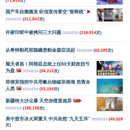
(
71,819
次)
国产车自燃频发 听信宣传要交“智商税”
▶️
(
211,842
次)
2024/2/20
许家印狱中被拷问三大问题
(
218,914
次)
2024/2/20
从希特勒死前隐瞒患帕金森症说起
(
62,285
次)
2024/2/20
顺天者昌！阿根廷总统上任60天财政扭亏
为盈
🖼️
(
54,213
次)
2024/2/19
菲律宾指控中共用氰化物破坏南海 危害全
人类
🖼️
(
53,154
次)
2024/2/19
新疆特大沙尘暴 天空赤橙显诡异
🖼️▶️
(
186,158
次)
2024/2/19
美中股市冰火两重天 中共依然“九天五洋”
(
49,328
2024/2/18
次)