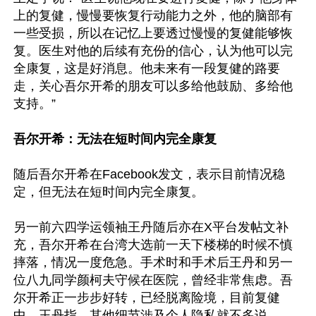
上的复健，慢慢要恢复行动能力之外，他的脑部有
一些受损，所以在记忆上要透过慢慢的复健能够恢
复。医生对他的后续有充份的信心，认为他可以完
全康复，这是好消息。他未来有一段复健的路要
走，关心吾尔开希的朋友可以多给他鼓励、多给他
支持。”

吾尔开希：无法在短时间内完全康复
随后吾尔开希在Facebook发文，表示目前情况稳
定，但无法在短时间内完全康复。

另一前六四学运领袖王丹随后亦在X平台发帖文补
充，吾尔开希在台湾大选前一天下楼梯的时候不慎
摔落，情况一度危急。手术时和手术后王丹和另一
位八九同学颜柯夫守候在医院，曾经非常焦虑。吾
尔开希正一步步好转，已经脱离险境，目前复健
中。王丹指，其他细节涉及个人隐私就不多说。
