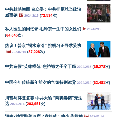
中共封杀梅西 台立委：中共把足球当政治
威而钢
🖼️
(
72,534
次)
2024/2/15
私人医生的回忆录 毛泽东一生中的女性们
▶️
2024/2/15
(
64,045
次)
热议！普京“祸水东引” 挑明习正寻求妥协
🖼️
(
87,228
次)
2024/2/15
中共造假“英雄模范”焦裕禄之子卒于癌
(
65,278
次)
2024/2/15
中国今年传统新年前夕的气氛特别诡异
(
62,481
次)
2024/2/14
川普与拜登复赛 中共大输 “两碗毒药”无法
选
(
203,951
次)
2024/2/14
河南2幼童跌落冰窟 7岁妹喊：他小 先救他
🖼️
2024/2/14