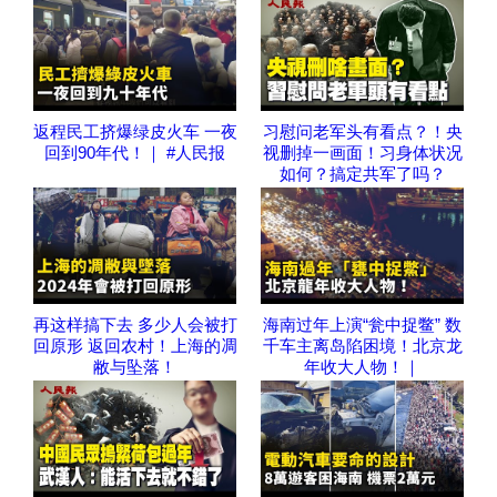
返程民工挤爆绿皮火车 一夜
习慰问老军头有看点？！央
回到90年代！｜ #人民报
视删掉一画面！习身体状况
如何？搞定共军了吗？
再这样搞下去 多少人会被打
海南过年上演“瓮中捉鳖” 数
回原形 返回农村！上海的凋
千车主离岛陷困境！北京龙
敝与坠落！
年收大人物！｜