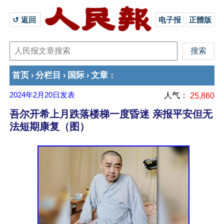
↺ 返回 
电子报
正體版
首页
分栏目
国际
文章
›
›
›
：
2024年2月20日
发表
人气：
25,860
吾尔开希上月跌落楼梯一度昏迷 亲报平安但无
法短期康复（图）