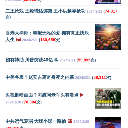
二王抢戏 王毅谎话连篇 王小洪越界抢功
(
74,017
2024/2/22
次)
香港大律师：奉献无私的爱 拥有真正快乐
人生
🖼️
(
160,659
次)
2024/2/21
如有神助 川普突获40亿 📝
(
59,895
次)
2024/2/21
中美各表？赵安吉离奇身死之内幕
(
58,311
次)
2024/2/21
央视删啥画面？习慰问老军头有看点
▶️
(
70,304
次)
2024/2/20
中共运气衰弱 大球小球一路输
🖼️
2024/2/20