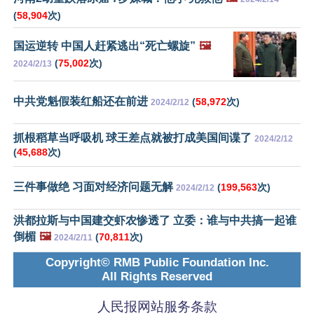
(
58,904
次)
国运逆转 中国人赶紧逃出“死亡螺旋”
🖼️
(
75,002
次)
2024/2/13
中共党魁假装红船还在前进
(
58,972
次)
2024/2/12
抓根稻草当呼吸机 球王差点就被打成美国间谍了
2024/2/12
(
45,688
次)
三件事做绝 习面对经济问题无解
(
199,563
次)
2024/2/12
洪都拉斯与中国建交虾农惨透了 立委：谁与中共搞一起谁
倒楣
🖼️
(
70,811
次)
2024/2/11
Copyright© RMB Public Foundation Inc.
All Rights Reserved
人民报网站服务条款