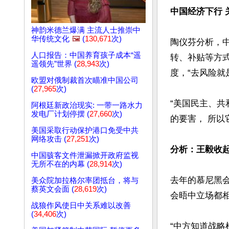
中国经济下行 
神韵米德兰爆满 主流人士推崇中
华传统文化
🖼️
(
130,671
次)
陶仪芬分析，
人口报告：中国养育孩子成本“遥
转、补贴等方
遥领先”世界 (
28,943
次)
度，“去风险就
欧盟对俄制裁首次瞄准中国公司
(
27,965
次)
“美国民主、
阿根廷新政治现实: 一带一路水力
发电厂计划停摆 (
27,660
次)
的要害， 所以
美国采取行动保护港口免受中共
网络攻击 (
27,251
次)
分析：王毅收起
中国骇客文件泄漏掀开政府监视
无所不在的内幕 (
28,914
次)
去年的慕尼黑
美众院加拉格尔率团抵台，将与
蔡英文会面 (
28,619
次)
会晤中立场都
战狼作风使日中关系难以改善
(
34,406
次)
“中方知道战略