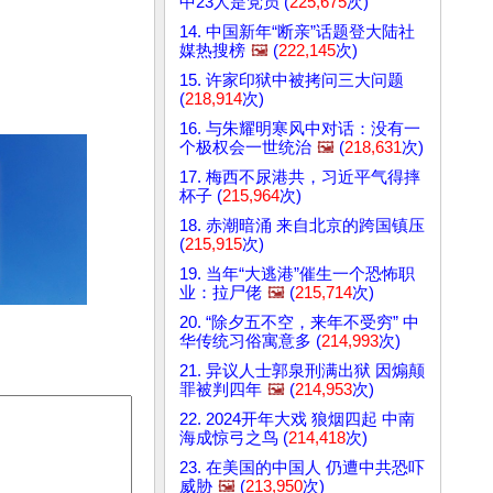
中23人是党员 (
225,675
次)
14. 中国新年“断亲”话题登大陆社
媒热搜榜
🖼️
(
222,145
次)
15. 许家印狱中被拷问三大问题
(
218,914
次)
16. 与朱耀明寒风中对话：没有一
个极权会一世统治
🖼️
(
218,631
次)
17. 梅西不尿港共，习近平气得摔
杯子 (
215,964
次)
18. 赤潮暗涌 来自北京的跨国镇压
(
215,915
次)
19. 当年“大逃港”催生一个恐怖职
业：拉尸佬
🖼️
(
215,714
次)
20. “除夕五不空，来年不受穷” 中
华传统习俗寓意多 (
214,993
次)
21. 异议人士郭泉刑满出狱 因煽颠
罪被判四年
🖼️
(
214,953
次)
22. 2024开年大戏 狼烟四起 中南
海成惊弓之鸟 (
214,418
次)
23. 在美国的中国人 仍遭中共恐吓
威胁
🖼️
(
213,950
次)