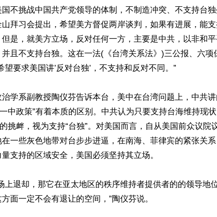
美国不挑战中国共产党领导的体制，不制造冲突、不支持台独
金山拜习会提出，希望美方督促两岸谈判，如果有进展，能支
；但是，就美方立场，反对任何一方，主要是中共，以非和平
，并且不支持台独。这在一法(《台湾关系法》)三公报、六项
希望要求美国讲’反对台独’，不支持和反对不同。”

政治学系副教授陶仪芬告诉本台，美中在台湾问题上，中共讲
“一中政策”有着本质的区别。中共认为只要支持台海维持现
”的挑衅，视为支持“台独”。对美国而言，自从美国前众议院
地在一些灰色地带对台步步进逼，在南海、菲律宾的紧张关系
量支持的区域安全，美国必须坚持其立场。

立场上退却，那它在亚太地区的秩序维持者提供者的的领导地
方面一定不会有退让的空间，”陶仪芬说。
