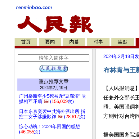
首页
要闻
内幕
时事
幽默
2024年2月19日
布林肯与王
重点推荐文章
2024年2月19日
【人民报消息
广州桥断至少5死被斥“豆腐渣” 党
任兼外交部长王
媒相互矛盾
🖼️
(
156,009
次)
晤。美国强调
日本东京突袭中共海外派出所 指
方则针对台湾问
控二女子涉嫌欺诈
🖼️
(
28,617
次)
惊心动魄！2024年回国的感想
(
46,055
次)
据美国国务院发言人