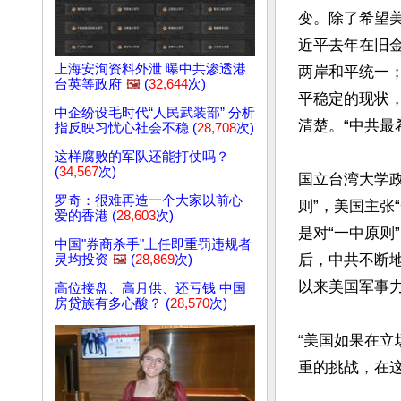
变。除了希望
近平去年在旧
上海安洵资料外泄 曝中共渗透港
两岸和平统一
台英等政府
🖼️
(
32,644
次)
平稳定的现状
中企纷设毛时代“人民武装部” 分析
清楚。“中共最
指反映习忧心社会不稳 (
28,708
次)
这样腐败的军队还能打仗吗？
(
34,567
次)
国立台湾大学
罗奇：很难再造一个大家以前心
则”，美国主张
爱的香港 (
28,603
次)
是对“一中原则
中国"券商杀手"上任即重罚违规者
后，中共不断
灵均投资
🖼️
(
28,869
次)
以来美国军事力
高位接盘、高月供、还亏钱 中国
房贷族有多心酸？ (
28,570
次)
“美国如果在
重的挑战，在这