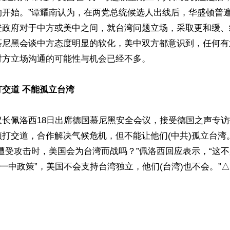
的开始。”谭耀南认为，在两党总统候选人出线后，华盛顿普
登政府对于中方或美中之间，就台湾问题立场，采取更和缓、
慕尼黑会谈中方态度明显的软化，美中双方都意识到，任何有
方立场沟通的可能性与机会已经不多。

交道 不能孤立台湾
议长佩洛西18日出席德国慕尼黑安全会议，接受德国之声专
须打交道，合作解决气候危机，但不能让他们(中共)孤立台湾
遭受攻击时，美国会为台湾而战吗？”佩洛西回应表示，“这
“一中政策”，美国不会支持台湾独立，他们(台湾)也不会。”△

ww.renminbao.com/rmb/articles/2024/2/20/80747.html