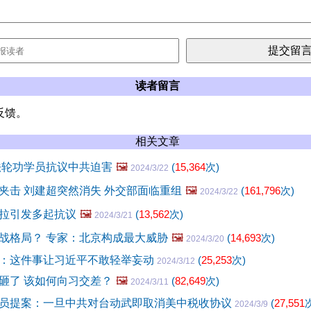
读者留言
反馈。
相关文章
法轮功学员抗议中共迫害
🖼️
(
15,364
次)
2024/3/22
夹击 刘建超突然消失 外交部面临重组
🖼️
(
161,796
次)
2024/3/22
拉引发多起抗议
🖼️
(
13,562
次)
2024/3/21
战格局？ 专家：北京构成最大威胁
🖼️
(
14,693
次)
2024/3/20
：这件事让习近平不敢轻举妄动
(
25,253
次)
2024/3/12
砸了 该如何向习交差？
🖼️
(
82,649
次)
2024/3/11
员提案：一旦中共对台动武即取消美中税收协议
(
27,551
2024/3/9