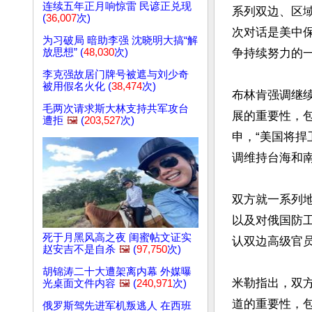
连续五年正月响惊雷 民谚正兑现
系列双边、区
(
36,007
次)
次对话是美中
为习破局 暗助李强 沈晓明大搞“解
放思想” (
48,030
次)
争持续努力的一
李克强故居门牌号被遮与刘少奇
被用假名火化 (
38,474
次)
布林肯强调继
毛两次请求斯大林支持共军攻台
展的重要性，
遭拒
🖼️
(
203,527
次)
申，“美国将捍
调维持台海和南
双方就一系列
以及对俄国防
死于月黑风高之夜 闺蜜帖文证实
认双边高级官员
赵安吉不是自杀
🖼️
(
97,750
次)
胡锦涛二十大遭架离内幕 外媒曝
米勒指出，双
光桌面文件内容
🖼️
(
240,971
次)
道的重要性，包
俄罗斯驾先进军机叛逃人 在西班