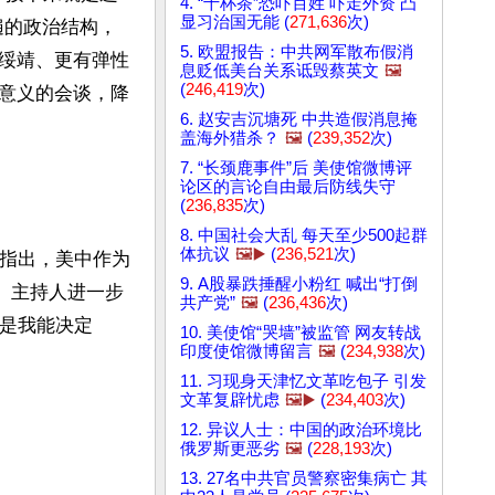
4. “十杯茶”恐吓百姓 吓走外资 凸
显习治国无能 (
271,636
次)
遍的政治结构，
5. 欧盟报告：中共网军散布假消
绥靖、更有弹性
息贬低美台关系诋毁蔡英文
🖼️
(
246,419
次)
意义的会谈，降
6. 赵安吉沉塘死 中共造假消息掩
盖海外猎杀？
🖼️
(
239,352
次)
7. “长颈鹿事件”后 美使馆微博评
论区的言论自由最后防线失守
(
236,835
次)
8. 中国社会大乱 每天至少500起群
体抗议
🖼️▶️
(
236,521
次)
访指出，美中作为
9. A股暴跌捶醒小粉红 喊出“打倒
。主持人进一步
共产党”
🖼️
(
236,436
次)
不是我能决定
10. 美使馆“哭墙”被监管 网友转战
印度使馆微博留言
🖼️
(
234,938
次)
11. 习现身天津忆文革吃包子 引发
文革复辟忧虑
🖼️▶️
(
234,403
次)
12. 异议人士：中国的政治环境比
俄罗斯更恶劣
🖼️
(
228,193
次)
13. 27名中共官员警察密集病亡 其