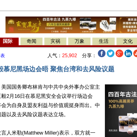
国际
奇闻
灾祸
万象
生活
文化
人气：
25,902
分享：
发表
毅慕尼黑场边会晤 聚焦台湾和去风险议题
】美国国务卿布林肯与中共中央外事办公室主
毅2月16日在慕尼黑安全会议举行场边会
将会为自身及盟友利益与价值观挺身而出。中
题以及去风险议题表达立场。

米勒(Matthew Miller)表示，双方就一