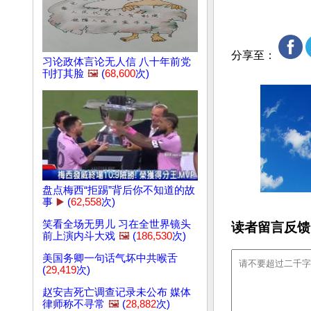
分享至：
习论政体言论无人信 八十年前党
刊打其脸
🖼️
(
68,600
次)
盘点梅西“拒踢”背后你不知道的故
事
▶️
(
62,558
次)
笑看全场无男儿 习在全世界镜头
读者留言反馈
前上演内斗大戏
🖼️
(
186,530
次)
美国务卿一句话气坏中共喉舌
(
29,419
次)
赵安吉死亡调查记录未公布 媒体
律师称不寻常
🖼️
(
28,882
次)