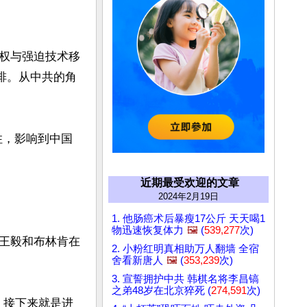
权与强迫技术移
排。从中共的角
住，影响到中国
近期最受欢迎的文章
2024年2月19日
1. 他肠癌术后暴瘦17公斤 天天喝1
物迅速恢复体力
🖼️
(
539,277
次)
王毅和布林肯在
2. 小粉红明真相助万人翻墙 全宿
舍看新唐人
🖼️
(
353,239
次)
3. 宣誓拥护中共 韩棋名将李昌镐
之弟48岁在北京猝死 (
274,591
次)
，接下来就是进