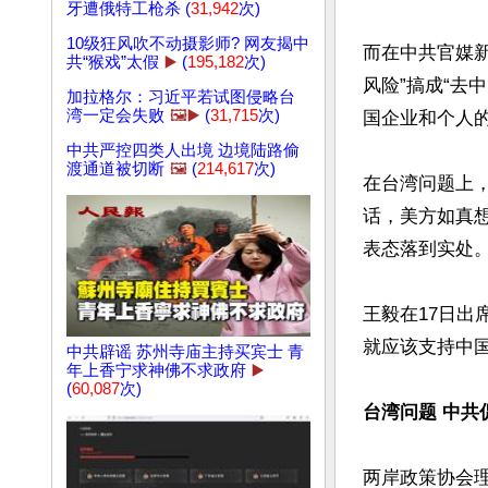
牙遭俄特工枪杀 (
31,942
次)
10级狂风吹不动摄影师? 网友揭中
而在中共官媒
共“猴戏”太假
▶️
(
195,182
次)
风险”搞成“去
加拉格尔：习近平若试图侵略台
湾一定会失败
🖼️▶️
(
31,715
次)
国企业和个人的
中共严控四类人出境 边境陆路偷
渡通道被切断
🖼️
(
214,617
次)
在台湾问题上
话，美方如真
表态落到实处。
王毅在17日出
就应该支持中国
中共辟谣 苏州寺庙主持买宾士 青
年上香宁求神佛不求政府
▶️
(
60,087
次)
台湾问题 中共
两岸政策协会