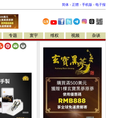
简体
-
正體
-
手机版
-
电子报
专题
寰宇
维权
视频
杂谈