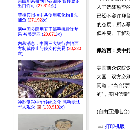
美国加紧箝制中芯国际 暂停更多
出口许可 (
27,814
次)
入了选战热季
菲律宾指控中共使用氰化物非法
已经不容许拜
捕鱼 (
27,192
次)
的态度，所以
两中国公民用五千部手机欺诈苹
低冲突、了解对
果 被美定罪 (
29,071
次)
内幕消息：中国三大银行害怕西
方制裁停止与俄支付交易 (
30,230
佩洛西：美中打
次)
美国前众议院
大国，双方必
问道，“当台湾
的”，美国信奉
神韵复兴中华传统文化 感动曼城
华人观众
🖼️
(
130,913
次)
(自由亚洲电台)
文章网址: http://w
打印机版