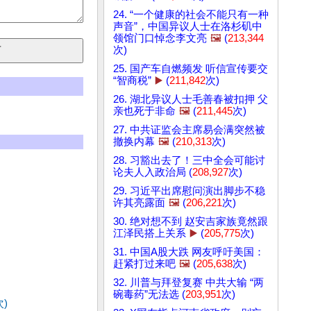
24. “一个健康的社会不能只有一种
声音”，中国异议人士在洛杉矶中
领馆门口悼念李文亮
🖼️
(
213,344
次)
25. 国产车自燃频发 听信宣传要交
“智商税”
▶️
(
211,842
次)
26. 湖北异议人士毛善春被扣押 父
亲也死于非命
🖼️
(
211,445
次)
27. 中共证监会主席易会满突然被
撤换内幕
🖼️
(
210,313
次)
28. 习豁出去了！三中全会可能讨
论夫人入政治局 (
208,927
次)
29. 习近平出席慰问演出脚步不稳
许其亮露面
🖼️
(
206,221
次)
30. 绝对想不到 赵安吉家族竟然跟
江泽民搭上关系
▶️
(
205,775
次)
31. 中国A股大跌 网友呼吁美国：
赶紧打过来吧
🖼️
(
205,638
次)
32. 川普与拜登复赛 中共大输 “两
碗毒药”无法选 (
203,951
次)
次)