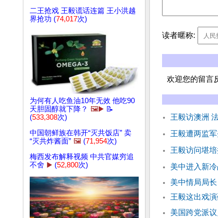
二王抢戏 王毅谎话连篇 王小洪越
界抢功 (
74,017
次)
读者暱称:
欢迎您的留言
为何有人吃鱼油10年无效 他吃90
天胆固醇就下降？
🖼️▶️
📝
王毅访澳洲 
(
533,308
次)
中国朝鲜族在韩开“灭共饭店” 卖
王毅遭两监军
“灭共炸酱面”
🖼️
(
71,954
次)
王毅访问堪培
梅西发布解释视频 中共官媒穷追
不舍
▶️
(
52,800
次)
美中进入新冷
美中情局局长
王毅这出戏演
美国跨党派议