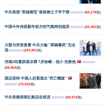
中共造假“英雄模范”焦裕禄之子卒于癌
(
65,278
次)
2024/2/15
中国今年传统新年前夕的气氛特别诡异
(
62,481
次)
2024/2/14
川普与拜登复赛 中共大输 “两碗毒药”无法
选
(
203,951
次)
2024/2/14
河南2幼童跌落冰窟 7岁妹喊：他小 先救他
🖼️
2024/2/14
(
58,904
次)
国运逆转 中国人赶紧逃出“死亡螺旋”
🖼️
(
75,002
次)
2024/2/13
中共党魁假装红船还在前进
(
58,972
次)
2024/2/12