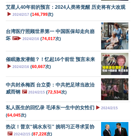
艾星人40年前的预言：2024人类将觉醒 历史将有大改观
▶️
(
146,799
次)
2024/2/17
台湾医疗照顾世界第一 中国医保却走向崩
坏
🖼️▶️
(
74,017
次)
2024/2/16
催眠激发潜能？！忆起16个前世 预言未来
▶️
(
60,667
次)
2024/2/16
中共封杀梅西 台立委：中共把足球当政治
威而钢
🖼️
(
72,534
次)
2024/2/15
私人医生的回忆录 毛泽东一生中的女性们
▶️
2024/2/15
(
64,045
次)
热议！普京“祸水东引” 挑明习正寻求妥协
🖼️
(
87,228
次)
2024/2/15