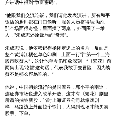
户讲话中得到“致富密码”。

“他跟我们交流吃饭，我们请他发表演讲，所有和平
饭店的厨师都在门口偷听，服务人员挤得满满的。
那个场面很奇怪，里面摆了两桌 ，外面围了一堆
人，”朱成志还原饭局的“奇景”。

朱成志说，他依稀记得杨怀定递上的名片，反面是
整个黄浦江橘色单色印刷，上面一行字“第一个上海
股市吃蟹人”，这让他至今仍印象深刻：“《繁花》前
两集出现’吃蟹’这句话，代表我敢于去冒险，因为螃
蟹不是那么容易吃的。”

他说，中国初始流行的是国库券，邓小平的南巡，
连证券市场也进入改革开放。这才有《繁花》剧里
所谓的抽签新股，当时上海证券公司就像戏剧一
样，马路边上外面拉个铁门，人得到现场才能买卖
股票、下单。
