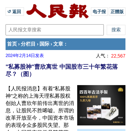
↺ 返回 
电子报
正體版
首页
分栏目
国际
文章
›
›
›
：
2024年2月14日
发表
人气：
22,567
"私募股神"曹欣离世 中国股市三十年繁花落
尽？（图）
【人民报消息】有着"私募股
神"之称的上海天理私募股权
创始人曹欣年前传出离世的消
息，让股民不胜唏嘘。所谓的
改革开放至今，中国资本市场
的表现令众多股民失望。那