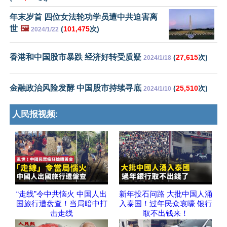
年末岁首 四位女法轮功学员遭中共迫害离
世
🖼️
(
101,475
次)
2024/1/22
香港和中国股市暴跌 经济好转受质疑
(
27,615
次)
2024/1/18
金融政治风险发酵 中国股市持续寻底
(
25,510
次)
2024/1/10
人民报视频:
“走线”令中共恼火 中国人出
新年投石问路 大批中国人涌
国旅行遭盘查！当局暗中打
入泰国！过年民众哀嚎 银行
击走线
取不出钱来！