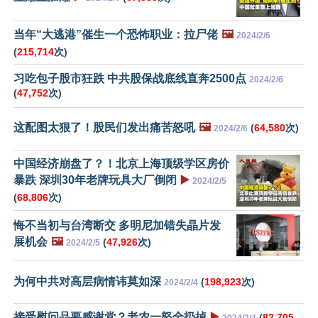
当年“大逃港”催生一个恐怖职业：拉尸佬
🖼️
2024/2/6
(
215,714
次)
习吃包子股市狂跌 中共股保战底线直奔2500点
2024/2/6
(
47,752
次)
这配图太狠了！股民们发出痛苦怒吼
🖼️
(
64,580
次)
2024/2/6
中国经济崩盘了？！北京上海顶级学区房价
暴跌 深圳30年老牌玩具大厂倒闭
▶️
2024/2/5
(
68,806
次)
悔不当初与台湾断交 多明尼加错失晶片发
展机会
🖼️
(
47,926
次)
2024/2/5
为何中共对高层病情讳莫如深
(
198,923
次)
2024/2/4
接受慰问品要感谢党？老农一怒全扔掉
▶️
(
82,705