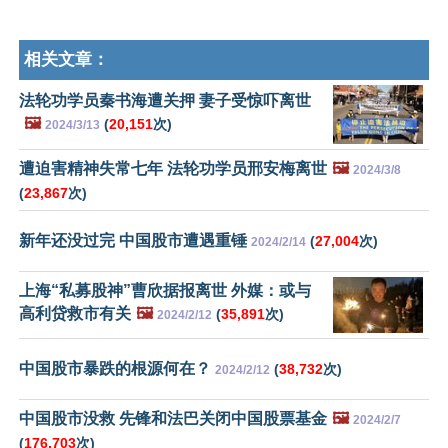
相关文章：
法轮功学员秦书海遭关押 妻子受惊吓离世
🖼️
(
20,151
次)
2024/3/13
遭迫害精神失常七年 法轮功学员邢安梅离世
🖼️
2024/3/8
(
23,867
次)
新年还没过完 中国股市遭遇重锤
(
27,004
次)
2024/2/14
上海“私募股神”曹欣据报离世 外媒：或与
高利贷救市有关
🖼️
(
35,891
次)
2024/2/12
中国股市暴跌的根源何在？
(
38,732
次)
2024/2/12
中国股市没救 先锋和法巴关闭中国股票基金
🖼️
2024/2/7
(
176,703
次)