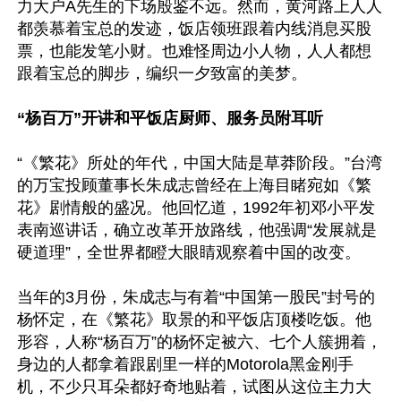
力大户A先生的下场殷鉴不远。然而，黄河路上人人
都羡慕着宝总的发迹，饭店领班跟着内线消息买股
票，也能发笔小财。也难怪周边小人物，人人都想
跟着宝总的脚步，编织一夕致富的美梦。

“杨百万”开讲和平饭店厨师、服务员附耳听
“《繁花》所处的年代，中国大陆是草莽阶段。”台湾
的万宝投顾董事长朱成志曾经在上海目睹宛如《繁
花》剧情般的盛况。他回忆道，1992年初邓小平发
表南巡讲话，确立改革开放路线，他强调“发展就是
硬道理”，全世界都瞪大眼睛观察着中国的改变。

当年的3月份，朱成志与有着“中国第一股民”封号的
杨怀定，在《繁花》取景的和平饭店顶楼吃饭。他
形容，人称“杨百万”的杨怀定被六、七个人簇拥着，
身边的人都拿着跟剧里一样的Motorola黑金刚手
机，不少只耳朵都好奇地贴着，试图从这位主力大