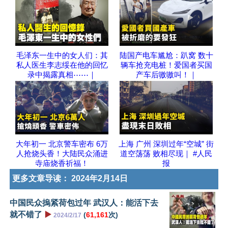
毛泽东一生中的女人们：其
陆国产电车尴尬：趴窝 数十
私人医生李志绥在他的回忆
辆车抢充电桩！爱国者买国
录中揭露真相⋯⋯｜
产车后嗷嗷叫！｜
大年初一 北京警车密布 6万
上海 广州 深圳过年“空城” 街
人抢烧头香！大陆民众涌进
道空荡荡 败相尽现｜ #人民
寺庙烧香祈福！
报
更多文章导读：
2024年2月14日
中国民众摀紧荷包过年 武汉人：能活下去
就不错了
▶️
(
61,161
次)
2024/2/17