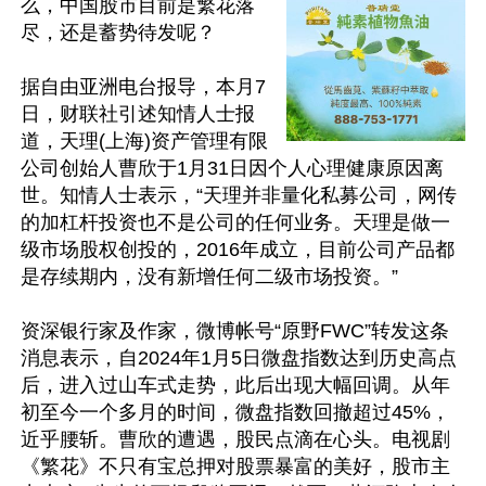
么，中国股市目前是繁花落
尽，还是蓄势待发呢？

据自由亚洲电台报导，本月7
日，财联社引述知情人士报
道，天理(上海)资产管理有限
公司创始人曹欣于1月31日因个人心理健康原因离
世。知情人士表示，“天理并非量化私募公司，网传
的加杠杆投资也不是公司的任何业务。天理是做一
级市场股权创投的，2016年成立，目前公司产品都
是存续期内，没有新增任何二级市场投资。”

资深银行家及作家，微博帐号“原野FWC”转发这条
消息表示，自2024年1月5日微盘指数达到历史高点
后，进入过山车式走势，此后出现大幅回调。从年
初至今一个多月的时间，微盘指数回撤超过45%，
近乎腰斩。曹欣的遭遇，股民点滴在心头。电视剧
《繁花》不只有宝总押对股票暴富的美好，股市主