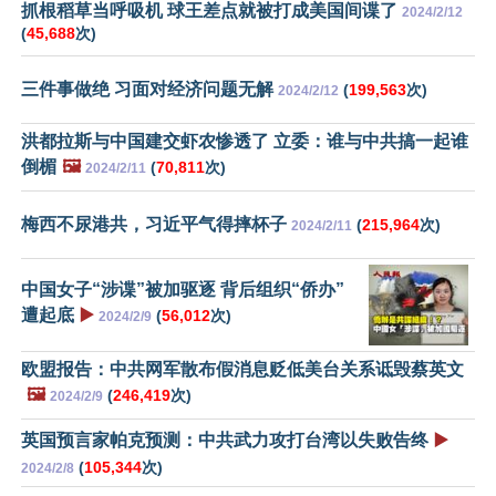
抓根稻草当呼吸机 球王差点就被打成美国间谍了
2024/2/12
(
45,688
次)
三件事做绝 习面对经济问题无解
(
199,563
次)
2024/2/12
洪都拉斯与中国建交虾农惨透了 立委：谁与中共搞一起谁
倒楣
🖼️
(
70,811
次)
2024/2/11
梅西不尿港共，习近平气得摔杯子
(
215,964
次)
2024/2/11
中国女子“涉谍”被加驱逐 背后组织“侨办”
遭起底
▶️
(
56,012
次)
2024/2/9
欧盟报告：中共网军散布假消息贬低美台关系诋毁蔡英文
🖼️
(
246,419
次)
2024/2/9
英国预言家帕克预测：中共武力攻打台湾以失败告终
▶️
(
105,344
次)
2024/2/8