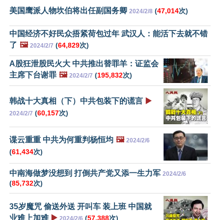
美国鹰派人物坎伯将出任副国务卿
(
47,014
次)
2024/2/8
中国经济不好民众捂紧荷包过年 武汉人：能活下去就不错
了
🖼️
(
64,829
次)
2024/2/7
A股狂泄股民火大 中共推出替罪羊：证监会
主席下台谢罪
🖼️
(
195,832
次)
2024/2/7
韩战十大真相（下）中共包装下的谎言
▶️
(
60,157
次)
2024/2/7
谍云重重 中共为何重判杨恒均
🖼️
2024/2/6
(
61,434
次)
中南海做梦没想到 打倒共产党又添一生力军
2024/2/6
(
85,732
次)
35岁魔咒 偷送外送 开叫车 装上班 中国就
业难上加难
▶️
(
57,388
次)
2024/2/6