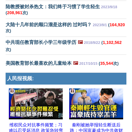
陆教授被封杀热文：我们终于习惯了学生轻生
2023/9/18
(
208,961
次)
大陆十几年前的顺口溜是这样的 过时吗？
(
164,920
2023/9/1
次)
中共现任教育部长小学三年级学历
🖼️
(
1,102,562
2018/9/22
次)
美国教育部长最喜欢的儿童绘本
🖼️
(
35,544
次)
2017/10/15
人民报视频:
维权民众对抗事件频繁；习
秦刚被她举报轻生断送后
难以忍受坏消息 政策急转弯
路；中国富豪成为中共敛财