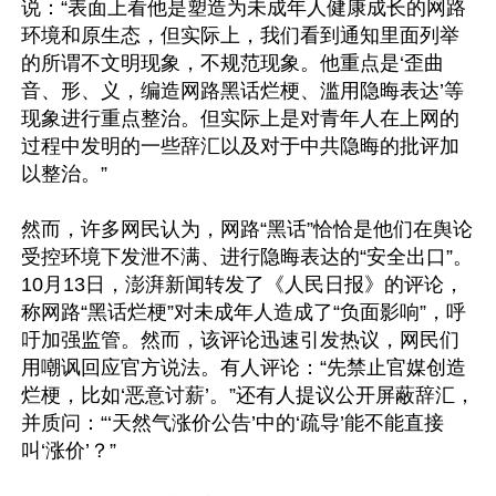
说：“表面上看他是塑造为未成年人健康成长的网路
环境和原生态，但实际上，我们看到通知里面列举
的所谓不文明现象，不规范现象。他重点是‘歪曲
音、形、义，编造网路黑话烂梗、滥用隐晦表达’等
现象进行重点整治。但实际上是对青年人在上网的
过程中发明的一些辞汇以及对于中共隐晦的批评加
以整治。”

然而，许多网民认为，网路“黑话”恰恰是他们在舆论
受控环境下发泄不满、进行隐晦表达的“安全出口”。
10月13日，澎湃新闻转发了《人民日报》的评论，
称网路“黑话烂梗”对未成年人造成了“负面影响”，呼
吁加强监管。然而，该评论迅速引发热议，网民们
用嘲讽回应官方说法。有人评论：“先禁止官媒创造
烂梗，比如‘恶意讨薪’。”还有人提议公开屏蔽辞汇，
并质问：“‘天然气涨价公告’中的‘疏导’能不能直接
叫‘涨价’？”
