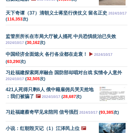
天下奇谭（37）清朝义士蒋坚行侠仗义 留名正史
2024/10/17
(
116,353
次)
监管所所长在市局大厅被人捅死 中共恐惧统治已失效
(
30,162
次)
2024/10/17
中国经济全面熄火 各行各业都在走衰！
▶️
2024/10/17
(
63,290
次)
习赴福建探索两岸融合 国防部却唱对台戏 实情令人意外
(
32,505
次)
2024/10/17
421人死得只剩6人 俄中籍雇佣兵哭天抢地
：我们被骗了
🖼️
(
28,687
次)
2024/10/17
习赴福建蔡奇罕见未陪同 信号强烈
(
93,385
次)
2024/10/17
小说：红朝毁灭记（1）江泽民上位
🖼️