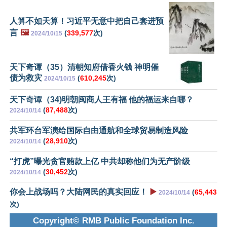
人算不如天算！习近平无意中把自己套进预
言
🖼️
(
339,577
次)
2024/10/15
天下奇谭（35）清朝知府借香火钱 神明催
债为救灾
(
610,245
次)
2024/10/15
天下奇谭（34)明朝闽商人王有福 他的福运来自哪？
(
87,488
次)
2024/10/14
共军环台军演给国际自由通航和全球贸易制造风险
(
28,910
次)
2024/10/14
“打虎”曝光贪官贿款上亿 中共却称他们为无产阶级
(
30,452
次)
2024/10/14
你会上战场吗？大陆网民的真实回应！
▶️
(
65,443
2024/10/14
次)
Copyright© RMB Public Foundation Inc.