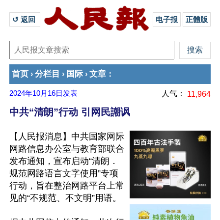
↺ 返回 
电子报
正體版
首页
分栏目
国际
文章
›
›
›
：
2024年10月16日
发表
人气：
11,964
中共“清朗”行动 引网民謿讽
【人民报消息】中共国家网际
网路信息办公室与教育部联合
发布通知，宣布启动“清朗．
规范网路语言文字使用”专项
行动，旨在整治网路平台上常
见的“不规范、不文明”用语。
