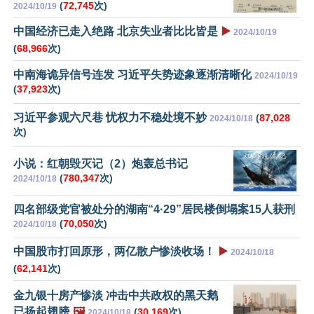
(
72,745
次)
2024/10/19
中国经济已走入绝路 北京失业者比比皆是
▶️
2024/10/19
(
68,966
次)
中南海诡异信号连发 习近平失势迹象逐渐清晰化
2024/10/19
(
37,923
次)
习近平参观六尺巷 忧权力不稳处境不妙
(
87,028
2024/10/18
次)
小说：红朝毁灭记（2）炮轰总书记
(
780,347
次)
2024/10/18
四名部级党官被处分的湖南“4·29”居民楼倒塌案15人获刑
(
70,050
次)
2024/10/18
中国股市打回原形，两亿散户惨淡收场！
▶️
2024/10/18
(
62,141
次)
金九银十房产惨淡 冲击中共政权的黑天鹅
已扬起翅膀
🖼️
(
30,169
次)
2024/10/18