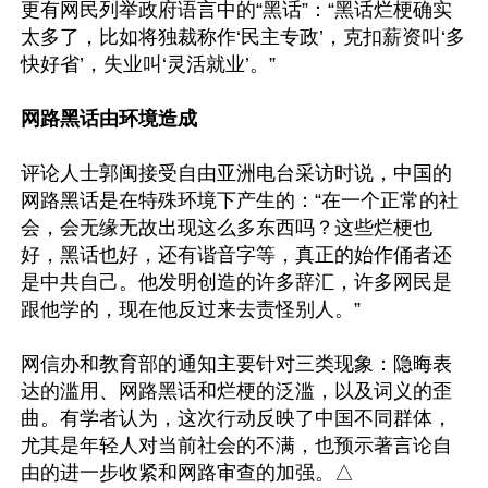
更有网民列举政府语言中的“黑话”：“黑话烂梗确实
太多了，比如将独裁称作‘民主专政’，克扣薪资叫‘多
快好省’，失业叫‘灵活就业’。”

网路黑话由环境造成
评论人士郭闽接受自由亚洲电台采访时说，中国的
网路黑话是在特殊环境下产生的：“在一个正常的社
会，会无缘无故出现这么多东西吗？这些烂梗也
好，黑话也好，还有谐音字等，真正的始作俑者还
是中共自己。他发明创造的许多辞汇，许多网民是
跟他学的，现在他反过来去责怪别人。”

网信办和教育部的通知主要针对三类现象：隐晦表
达的滥用、网路黑话和烂梗的泛滥，以及词义的歪
曲。有学者认为，这次行动反映了中国不同群体，
尤其是年轻人对当前社会的不满，也预示著言论自