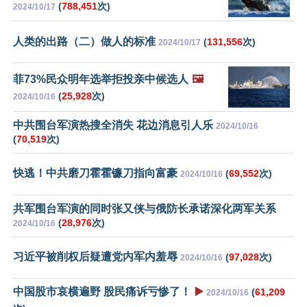
(
788,451
次)
2024/10/17
人类的出路（二）做人的标准
(
131,556
次)
2024/10/17
菲73%民众明年选举拒投亲中候选人
🖼️
(
25,928
次)
2024/10/16
中共围台军演热搜全消失 花边消息引人乐
2024/10/16
(
70,519
次)
快逃！中共磨刀霍霍镰刀指向富豪
(
69,552
次)
2024/10/16
共军围台军演的同时张又侠与俄防长承诺深化两军关系
(
28,976
次)
2024/10/16
习近平被削权后疑遭党内军内羞辱
(
97,028
次)
2024/10/16
中国股市哀横遍野 股民痛诉亏惨了！
▶️
(
61,209
2024/10/16