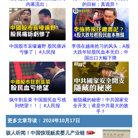
内幕流出；
的目标；真诡异！
中国股市哀嚎遍野 股民痛诉
李强在越南抢习的风头；A股
亏惨了｜ #人民报
大跌年轻股民血本无归；中
国出口大幅下降
疯牛割韭菜 中国股民血亏感
被隐藏的秘密！中共国家安
到绝望！！｜ #人民报
全开支｜谁是中共最大的敌
手？
更多文章导读：
2024年10月17日
骇人听闻！中国惊现贩卖婴儿产业链
🖼️▶️