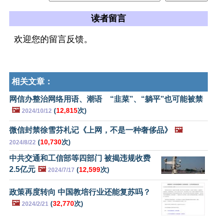
读者留言
欢迎您的留言反馈。
相关文章：
网信办整治网络用语、潮语 “韭菜”、“躺平”也可能被禁
🖼️
(
12,815
次)
2024/10/12
微信封禁徐雪芬札记《上网，不是一种奢侈品》
🖼️
(
10,730
次)
2024/8/22
中共交通和工信部等四部门 被揭违规收费
2.5亿元
🖼️
(
12,599
次)
2024/7/17
政策再度转向 中国教培行业还能复苏吗？
🖼️
(
32,770
次)
2024/2/21