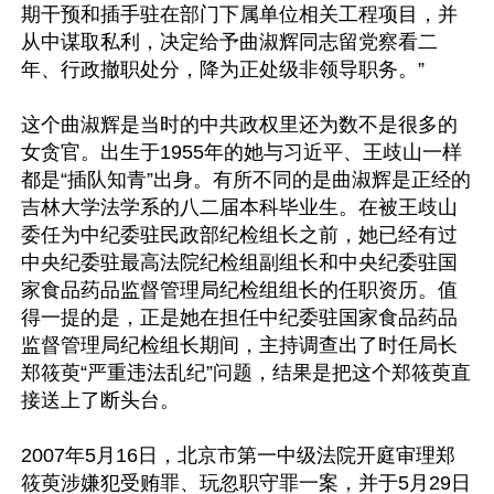
期干预和插手驻在部门下属单位相关工程项目，并
从中谋取私利，决定给予曲淑辉同志留党察看二
年、行政撤职处分，降为正处级非领导职务。”

这个曲淑辉是当时的中共政权里还为数不是很多的
女贪官。出生于1955年的她与习近平、王歧山一样
都是“插队知青”出身。有所不同的是曲淑辉是正经的
吉林大学法学系的八二届本科毕业生。在被王歧山
委任为中纪委驻民政部纪检组长之前，她已经有过
中央纪委驻最高法院纪检组副组长和中央纪委驻国
家食品药品监督管理局纪检组组长的任职资历。值
得一提的是，正是她在担任中纪委驻国家食品药品
监督管理局纪检组长期间，主持调查出了时任局长
郑筱萸“严重违法乱纪”问题，结果是把这个郑筱萸直
接送上了断头台。

2007年5月16日，北京市第一中级法院开庭审理郑
筱萸涉嫌犯受贿罪、玩忽职守罪一案，并于5月29日