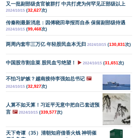
又一批副部级贪官被群打 中共打虎为何罕见正部级以上
(
32,627
次)
2024/10/15
传秦刚最新消息：因傅晓田举报而自杀 保留副部级待遇
(
99,468
次)
2024/10/15
两周内套牢三万亿 年轻股民血本无归
(
130,831
次)
2024/10/15
中国股市割韭菜 股民血亏绝望！
▶️
(
31,651
次)
2024/10/15
不怕习妒嫉？越南接待李强如总书记
🖼️
(
32,927
次)
2024/10/15
人算不如天算！习近平无意中把自己套进预
言
🖼️
(
339,577
次)
2024/10/15
天下奇谭（35）清朝知府借香火钱 神明催