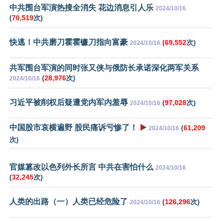
中共围台军演热搜全消失 花边消息引人乐
2024/10/16
(
70,519
次)
快逃！中共磨刀霍霍镰刀指向富豪
(
69,552
次)
2024/10/16
共军围台军演的同时张又侠与俄防长承诺深化两军关系
(
28,976
次)
2024/10/16
习近平被削权后疑遭党内军内羞辱
(
97,028
次)
2024/10/16
中国股市哀横遍野 股民痛诉亏惨了！
▶️
(
61,209
2024/10/16
次)
官媒篡改以色列外长所言 中共在害怕什么
2024/10/16
(
32,245
次)
人类的出路（一）人类已经危险了
(
126,296
次)
2024/10/16