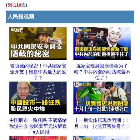
(
59,110
次)
人民报视频:
被隐藏的秘密！中共国家安
温家宝现身国庆酒会为了
全开支｜谁是中共最大的敌
啥？中共内部的动荡掩盖不
手？
住了！
中国股市一路狂跌 不满情绪
十一后实体店现倒闭潮；十
弥漫社会 股民套牢无法解套
月上旬一批党官密集身亡；
｜ #人民报