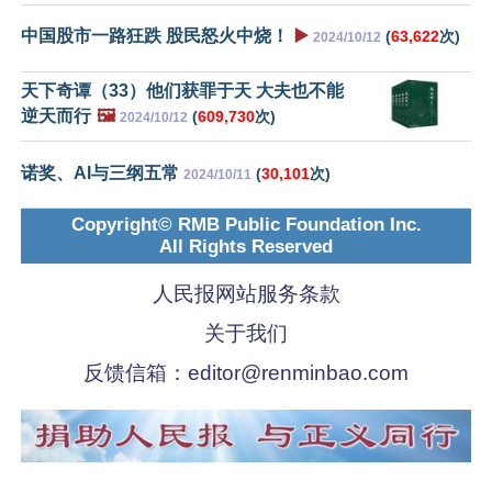
中国股市一路狂跌 股民怒火中烧！
▶️
(
63,622
次)
2024/10/12
天下奇谭（33）他们获罪于天 大夫也不能
逆天而行
🖼️
(
609,730
次)
2024/10/12
诺奖、AI与三纲五常
(
30,101
次)
2024/10/11
Copyright© RMB Public Foundation Inc.
All Rights Reserved
人民报网站服务条款
关于我们
反馈信箱：
editor@renminbao.com