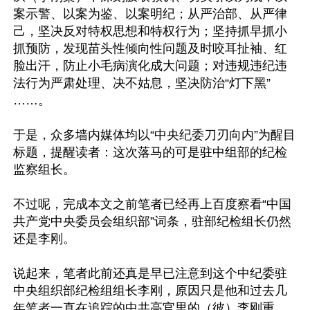
案示警、以案为鉴、以案明纪；从严治部、从严律
己，坚决反对特权思想和特权行为；坚持抓早抓小
抓预防，发现苗头性倾向性问题及时咬耳扯袖、红
脸出汗，防止小毛病演化成大问题；对违规违纪违
法行为严肃处理、决不姑息，坚决防治“灯下黑”
……。

于是，众多墙内媒体均以“中央纪委刀刃向内”为醒目
标题，提醒读者：这次落马的可是驻中组部的纪检
监察组长。

不过呢，完成本文之前笔者已经再上百度察看“中国
共产党中央委员会组织部”词条，驻部纪检组长仍然
还是李刚。

说起来，笔者此前还真是早已注意到这个中纪委驻
中央组织部纪检组组长李刚，原因只是他和过去几
年笔者一直在追踪的中共高官里的（彼）李刚重