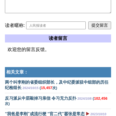
读者暱称:
读者留言
欢迎您的留言反馈。
相关文章：
两个叫李刚的省委组织部长，及中纪委派驻中组部的历任
纪检组长
(
15,457
次)
2024/10/15
反习派从中层敲掉习亲信 令习无力反扑
(
102,456
2024/10/8
次)
“我爸是李刚”成流行梗 “官二代”嚣张是常态
▶️
2023/10/10