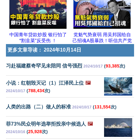
中国青年贷款炒股 银行怕了
党魁气势衰弱 用吴邦国给自
“割韭菜”反受伤 ！
己招魂A股暴跌！听信共产党
更多文章导读：
2024年10月14日
习赴福建蔡奇罕见未陪同 信号强烈
(
93,385
次)
2024/10/17
小说：红朝毁灭记（1）江泽民上位
🖼️
(
788,434
次)
2024/10/17
人类的出路（二）做人的标准
(
131,554
次)
2024/10/17
菲73%民众明年选举拒投亲中候选人
🖼️
(
25,928
次)
2024/10/16