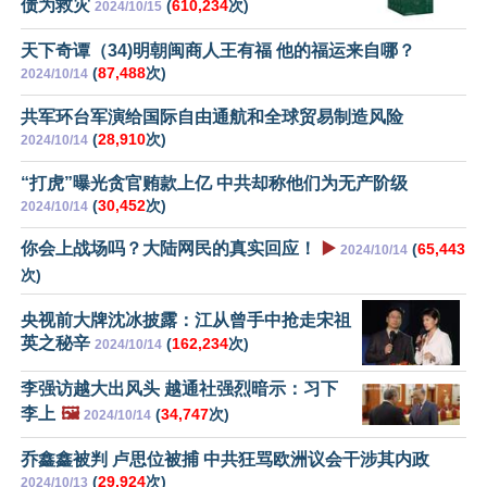
债为救灾
(
610,234
次)
2024/10/15
天下奇谭（34)明朝闽商人王有福 他的福运来自哪？
(
87,488
次)
2024/10/14
共军环台军演给国际自由通航和全球贸易制造风险
(
28,910
次)
2024/10/14
“打虎”曝光贪官贿款上亿 中共却称他们为无产阶级
(
30,452
次)
2024/10/14
你会上战场吗？大陆网民的真实回应！
▶️
(
65,443
2024/10/14
次)
央视前大牌沈冰披露：江从曾手中抢走宋祖
英之秘辛
(
162,234
次)
2024/10/14
李强访越大出风头 越通社强烈暗示：习下
李上
🖼️
(
34,747
次)
2024/10/14
乔鑫鑫被判 卢思位被捕 中共狂骂欧洲议会干涉其内政
(
29,924
次)
2024/10/13