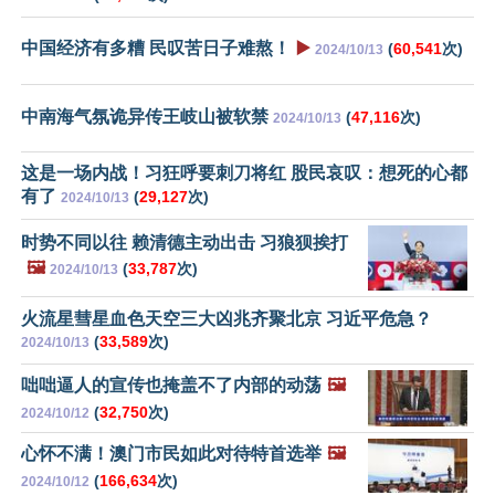
中国经济有多糟 民叹苦日子难熬！
▶️
(
60,541
次)
2024/10/13
中南海气氛诡异传王岐山被软禁
(
47,116
次)
2024/10/13
这是一场内战！习狂呼要刺刀将红 股民哀叹：想死的心都
有了
(
29,127
次)
2024/10/13
时势不同以往 赖清德主动出击 习狼狈挨打
🖼️
(
33,787
次)
2024/10/13
火流星彗星血色天空三大凶兆齐聚北京 习近平危急？
(
33,589
次)
2024/10/13
咄咄逼人的宣传也掩盖不了内部的动荡
🖼️
(
32,750
次)
2024/10/12
心怀不满！澳门市民如此对待特首选举
🖼️
(
166,634
次)
2024/10/12