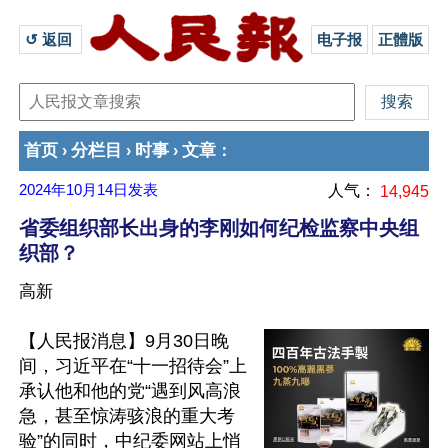
↺ 返回 
电子报
正體版
首页
分栏目
时事
文章
›
›
›
：
2024年10月14日
发表
人气：
14,945
省委组织部长出身的李刚如何纪检监察中央组
织部？
高新
【人民报消息】9月30日晚
间，习近平在“十一招待会”上
承认他和他的党“遇到风高浪
急，甚至惊涛骇浪的重大考
验”的同时，中纪委网站上悄