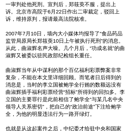
一审判处他死刑。宣判后，郑筱萸不服，提出上
诉。北京市高院于6月22日作出二审裁定，驳回上
诉，维持原判，报请最高法院核准。

2007年7月10日，墙内大小媒体均报导了“食品药品
监管局原局长郑筱萸10日上午被执行死刑”的消息。
从此，曲淑辉名声大噪。几个月后，“功成名就”的曲
淑辉又被委以驻民政部纪检组长重任。

曲淑辉当年从中谋利的那个百亿福利彩票弊案非常
复杂，不能在本文里详细回顾。而笔者日后得到的
消息是，当时的李立国被鲍学全行贿的数额远没有
曲淑辉插手福利彩票经营“招标”所得到的回扣多。李
立国的主要罪行是此前相信了鲍学全“与某几名中央
领导人关系密切”，把自己的“政治前途”下注给鲍学
全，为他的明显违法行为一路开绿灯。

也就是从这起案件之后，中纪委才给驻中央和国家