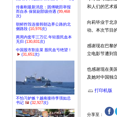
和人们的艺术观
传秦刚最新消息：因傅晓田举报
而自杀 保留副部级待遇 (
99,468
次)
向莉毕业于北
朝鲜炸毁连接韩朝边界公路的北
侧路段 (
10,976
次)
动。本次节目的
两周内套牢三万亿 年轻股民血本
无归 (
130,831
次)
感谢现在巴黎的
中国股市割韭菜 股民血亏绝望！
立电影节遭到官
▶️
(
31,651
次)
也感谢现在美
及她对中国独
文章网址: http://w
打印机版
不怕习妒嫉？越南接待李强如总
书记
🖼️
(
32,927
次)
分享至：