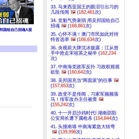
33. 马来西亚国王的眼泪引出习的
几段传闻
🖼️
(
182,461
次)
34. 党魁气势衰弱 用吴邦国给自己
招魂
🖼️
(
168,861
次)
吴邦国给自己招魂A股
35. 心怀不满！澳门市民如此对待
特首选举
🖼️
(
166,634
次)
36. 央视前大牌沈冰披露：江从曾
手中抢走宋祖英之秘辛 (
162,234
次)
37. 中南海党政军反扑 习政权摇摇
欲坠
🖼️
(
160,642
次)
38. 吴邦国充当“两面派”的往事
🖼️
(
157,653
次)
39. 政变不是传闻，习家军频频落
马！传军改办主任被查
🖼️
(
155,242
次)
40. 十一开启沙鸡时代! 湖南邵阳
公安局长遭下属枪杀 (
154,844
次)
41. 头撞南墙 中南海紧急大转弯
🖼️
(
139,996
次)