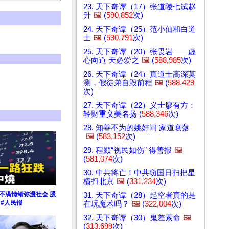
23. 天下奇谭（17）张道陵七试赵
升
🖼️
(
590,852
次)
24. 天下奇谭（25）范小仙和白道
士
🖼️
(
590,791
次)
25. 天下奇谭（20）张畏岩——虚
心向道 天必爱之
🖼️
(
588,985
次)
26. 天下奇谭（24）真道士高深莫
测，假徒弟自毁前程
🖼️
(
588,429
次)
27. 天下奇谭（22）义士廖有方：
轻财重义美名扬 (
588,346
次)
28. 知善不为的姚好问 家道衰落
🖼️
(
583,152
次)
29. 程颢“视民如伤” 得善报
🖼️
(
581,074
次)
30. 中共将亡！中共窃国日扫把星
横扫北京
🖼️
(
331,234
次)
不满情绪弥漫社会 股
31. 天下奇谭（28）起空者真的是
 #人民报
在玩魔术吗？
🖼️
(
322,004
次)
32. 天下奇谭（30）鬼差索命
🖼️
(
313,699
次)