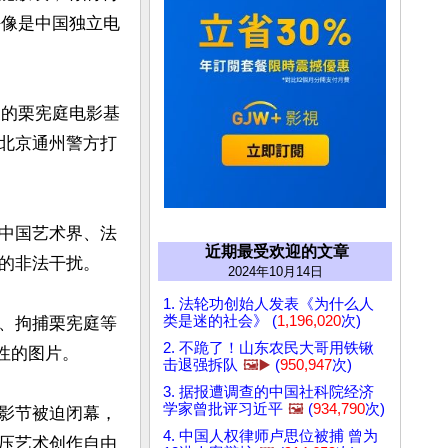
好像是中国独立电
展的栗宪庭电影基
北京通州警方打
中国艺术界、法
近期最受欢迎的文章
的非法干扰。

2024年10月14日
1. 法轮功创始人发表《为什么人
类是迷的社会》 (
1,196,020
次)
、拘捕栗宪庭等
2. 不跪了！山东农民大哥用铁锹
性的图片。

击退强拆队
🖼️▶️
(
950,947
次)
3. 据报遭调查的中国社科院经济
学家曾批评习近平
🖼️
(
934,790
次)
影节被迫闭幕，
4. 中国人权律师卢思位被捕 曾为
压艺术创作自由