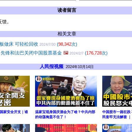
读者留言
反馈。
相关文章
板做床 可轻松回收
(
98,342
次)
2024/7/30
 先锋和法巴关闭中国股票基金
🖼️
(
176,728
次)
2024/2/7
人民报视频
2024年10月14日
国家安全开支｜谁
温家宝现身国庆酒会为了啥？中共内部
中国股市一路狂跌 
的动荡掩盖不住了！
民套牢无法解套 ｜