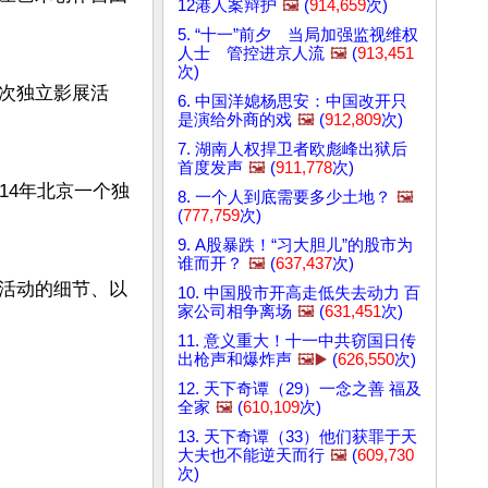
12港人案辩护
🖼️
(
914,659
次)
5. “十一”前夕 当局加强监视维权
人士 管控进京人流
🖼️
(
913,451
次)
次独立影展活
6. 中国洋媳杨思安：中国改开只
是演给外商的戏
🖼️
(
912,809
次)
7. 湖南人权捍卫者欧彪峰出狱后
首度发声
🖼️
(
911,778
次)
14年北京一个独
8. 一个人到底需要多少土地？
🖼️
(
777,759
次)
9. A股暴跌！“习大胆儿”的股市为
谁而开？
🖼️
(
637,437
次)
活动的细节、以
10. 中国股市开高走低失去动力 百
家公司相争离场
🖼️
(
631,451
次)
11. 意义重大！十一中共窃国日传
出枪声和爆炸声
🖼️▶️
(
626,550
次)
12. 天下奇谭（29）一念之善 福及
全家
🖼️
(
610,109
次)
13. 天下奇谭（33）他们获罪于天
大夫也不能逆天而行
🖼️
(
609,730
次)