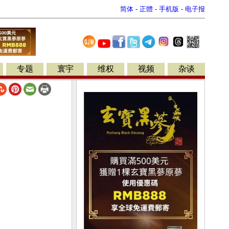
简体
-
正體
-
手机版
-
电子报
专题
寰宇
维权
视频
杂谈