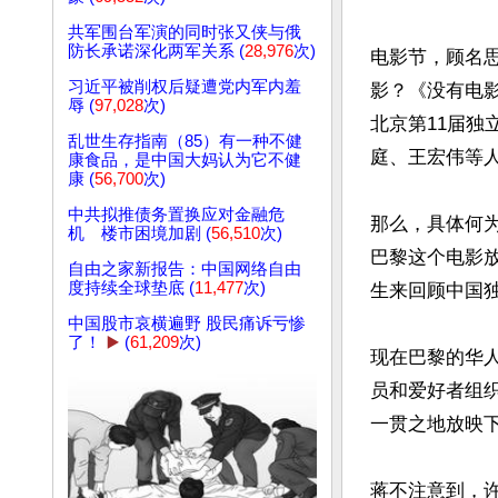
共军围台军演的同时张又侠与俄
防长承诺深化两军关系 (
28,976
次)
电影节，顾名
习近平被削权后疑遭党内军内羞
影？《没有电影
辱 (
97,028
次)
北京第11届
乱世生存指南（85）有一种不健
庭、王宏伟等人
康食品，是中国大妈认为它不健
康 (
56,700
次)
中共拟推债务置换应对金融危
那么，具体何
机 楼市困境加剧 (
56,510
次)
巴黎这个电影
自由之家新报告：中国网络自由
度持续全球垫底 (
11,477
次)
生来回顾中国独
中国股市哀横遍野 股民痛诉亏惨
了！
▶️
(
61,209
次)
现在巴黎的华
员和爱好者组织
一贯之地放映下
蒋不注意到，