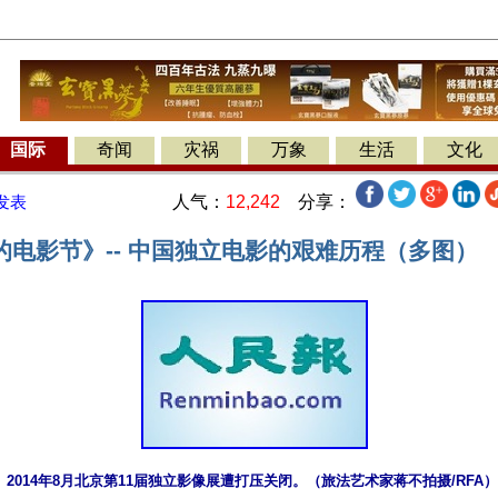
国际
奇闻
灾祸
万象
生活
文化
人气：
12,242
分享：
发表
的电影节》-- 中国独立电影的艰难历程（多图）
2014年8月北京第11届独立影像展遭打压关闭。（旅法艺术家蒋不拍摄/RFA）