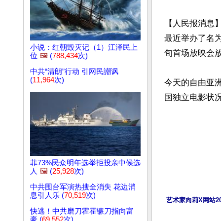
【人民报消息
最近举办了名为
小说：红朝毁灭记（1）江泽民上
旬首场放映会放
位
🖼️
(
788,434
次)
中共“清朗”行动 引网民謿讽
(
11,964
次)
今天的自由亚
国独立电影状况
菲73%民众明年选举拒投亲中候选
人
🖼️
(
25,928
次)
中共围台军演热搜全消失 花边消
息引人乐 (
70,519
次)
艺术家向莉X网站2
快逃！中共磨刀霍霍镰刀指向富
豪 (
69,552
次)