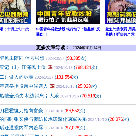
潮；十月上旬一批
中国青年贷款炒股 银行怕了 “割韭菜”反
党魁气势衰弱 用
受伤 ！
暴跌！听信共产党
更多文章导读：
2024年10月14日
罕见未陪同 信号强烈
(
93,385
次)
2024/10/17
灭记（1）江泽民上位
🖼️
(
788,434
次)
2024/10/17
二）做人的标准
(
131,554
次)
2024/10/17
明年选举拒投亲中候选人
🖼️
(
25,928
次)
2024/10/16
热搜全消失 花边消息引人乐
(
70,519
次)
2024/10/16
刀霍霍镰刀指向富豪
(
69,552
次)
2024/10/16
的同时张又侠与俄防长承诺深化两军关系
(
28,976
次)
2024/10/16
后疑遭党内军内羞辱
(
97,028
次)
2024/10/16