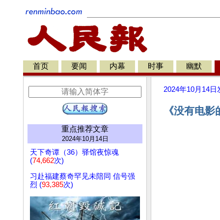
首页
要闻
内幕
时事
幽默
2024年10月14日
《没有电影
重点推荐文章
2024年10月14日
天下奇谭（36）驿馆夜惊魂
(
74,662
次)
习赴福建蔡奇罕见未陪同 信号强
烈 (
93,385
次)