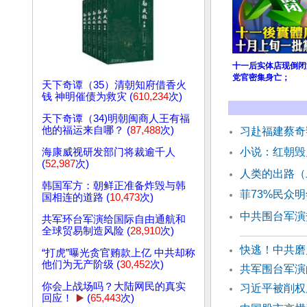
十一后实体店现倒闭
党官密集身亡；
天下奇谭（35）清朝知府借香火
钱 神明催债为救灾 (
610,234
次)
天下奇谭（34)明朝闽商人王有福
他的福运来自哪？ (
87,488
次)
习赴福建蔡奇
小说：红朝毁
海康威视研发部门将裁逾千人
(
52,987
次)
人类的出路（
韩国军方：朝鲜正准备炸毁与韩
菲73%民众
国相连的道路 (
10,473
次)
中共围台军演
共军环台军演给国际自由通航和
全球贸易制造风险 (
28,910
次)
快逃！中共磨
“打虎”曝光贪官贿款上亿 中共却称
他们为无产阶级 (
30,452
次)
共军围台军演
你会上战场吗？大陆网民的真实
习近平被削权
回应！
▶️
(
65,443
次)