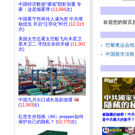
中国经济数据“通缩”阴影加重 专
家：这是烟雾弹 (
11,566
次)
中国看守所再传人满为患 中共维
欢迎您的留言
稳优先 开启“泛罪化”时代 (
12,319
次)
美国太空总署太空船飞向木星卫
星木卫二 寻找生命的关键 (
11,301
巴黎奥运会纸
次)
中国股市没救
中国九月出口成长急剧放缓
🖼️
(
11,563
次)
被隐藏的秘密！中共
乱世生存指南（84）prepper如何
是中共最大的敌手？
保护自己的隐私？ (
52,770
次)