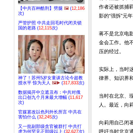
作者还被抓捕羁
【中共百种酷刑】劈腿
🖼️
(
12,186
次)
影的“强拆”元年
严管护照 中共走回毛时代闭关锁
国的老路 (
12,115
次)
蒋不是北京电影
金会工作。他
压的经过。

实际上，当时
神了！苏州5岁女童谈古论今超教
律界、知识界
授水平 惊为天人
🖼️▶️
(
317,833
次)
数据揭开中立遮丑布：中共对俄
当时在北京、
出口创九个月来最大增幅 (
11,617
次)
人。最近，向莉
官媒篡改以色列外长所言 中共在
害怕什么 (
32,245
次)
向莉用自己闭
又一批副部级贪官被群打 中共打
呼吁当时北京
虎为何罕见正部级以上 (
32,627
次)