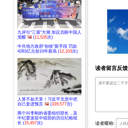
九评引“三退”大潮 加议员盼中国人
觉醒
🖼️
(
11,535
次)
中共地方政府“创收”新手段 罚款
4283亿元创10年新高 (
12,103
次)
读者留言反馈
人算不如天算！习近平无意中把
自己套进预言
🖼️
(
339,577
次)
两个叫李刚的省委组织部长，及
中纪委派驻中组部的历任纪检组
长 (
15,457
次)
读者暱称: