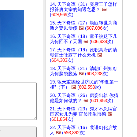
14. 天下奇谭（31）突厥王子怎样
报答唐太宗的知遇之恩？
🖼️
(
609,569
次)
15. 天下奇谭（27）劫匪转世为商
贩之妻以偿债
🖼️
(
607,096
次)
16. 天下奇谭（18）童子被贬下凡
为何回不了天国
🖼️
(
606,939
次)
17. 天下奇谭（19）效职冥府的清
朝进士吐露了什么天机
🖼️
(
604,303
次)
18. 天下奇谭（21）清朝广州知府
为何脑袋脱落
🖼️
(
603,238
次)
19. 敬天重德经世济民的“华夏第一
相”（下）
🖼️
(
602,598
次)
20. 天下奇谭（26）房妾出轨 你猜
他是如何做的？
🖼️
(
601,953
次)
21. 天下奇谭（23）秀才不忍纳官
宦家女儿为妾 官员托生报德
🖼️
(
601,854
次)
22. 天下奇谭（16）裴谌幻化启故
人
🖼️
(
593,892
次)