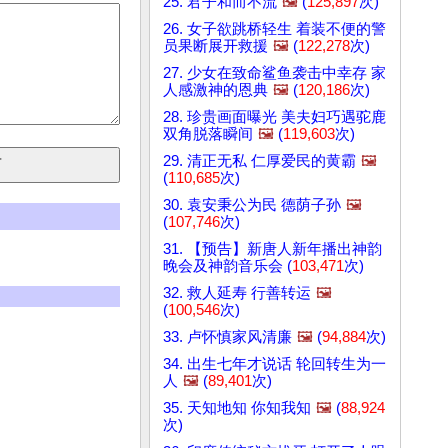
25. 君子和而不流
🖼️
(
125,897
次)
26. 女子欲跳桥轻生 着装不便的警
员果断展开救援
🖼️
(
122,278
次)
27. 少女在致命鲨鱼袭击中幸存 家
人感激神的恩典
🖼️
(
120,186
次)
28. 珍贵画面曝光 美夫妇巧遇驼鹿
双角脱落瞬间
🖼️
(
119,603
次)
29. 清正无私 仁厚爱民的黄霸
🖼️
(
110,685
次)
30. 袁安秉公为民 德荫子孙
🖼️
(
107,746
次)
31. 【预告】新唐人新年播出神韵
晚会及神韵音乐会 (
103,471
次)
32. 救人延寿 行善转运
🖼️
(
100,546
次)
33. 卢怀慎家风清廉
🖼️
(
94,884
次)
34. 出生七年才说话 轮回转生为一
人
🖼️
(
89,401
次)
35. 天知地知 你知我知
🖼️
(
88,924
次)