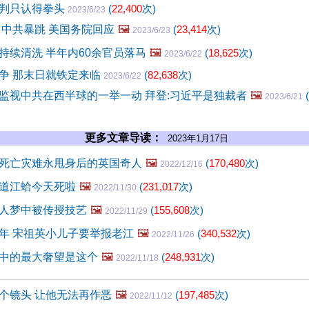
判只认得拳头
(
22,400
次)
2023/6/23
 中共暴跳 美国务院回应
🖼️
(
23,414
次)
2023/6/23
持续清洗 半年内60余官员落马
🖼️
(
18,625
次)
2023/6/22
争 那末日就铁定来临
(
82,638
次)
2023/6/22
监视中共在西半球的一举一动 拜登:习近平是独裁者
🖼️
(
2023/6/21
更多文章导读：
2023年1月17日
死亡灾难永甩身后的英国奇人
🖼️
(
170,480
次)
2022/12/16
道江蛤今天死啦
🖼️
(
231,017
次)
2022/11/30
人梦中被传授技艺
🖼️
(
155,608
次)
2022/11/29
年 宋祖英小儿子要举报老江
🖼️
(
340,532
次)
2022/11/26
中的最大奢望是这个
🖼️
(
248,931
次)
2022/11/18
个镜头 让他无法再作恶
🖼️
(
197,485
次)
2022/11/12