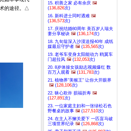
15. 积善之家 必有余庆
🖼️
(
136,826
次)
术的途径。△
16. 新科进士同时遇难
🖼️
(
136,573
次)
17. 庆祝结婚80周年 美百岁人瑞夫
妻分享秘诀
🖼️
(
136,174
次)
18. 九旬翁深入沙漠送报40年 成纸
媒最后守护者
🖼️
(
135,565
次)
19. 老爷车变身太阳能动力 鸥翼车
门超拉风
🖼️
(
132,053
次)
20. 8岁体操女孩励志视频爆红 数
百万人观看
🖼️
(
131,783
次)
21. 植物界"美猴王" 让你大开眼界
🖼️
(
128,106
次)
22. 昧心欺诈 损福折寿
🖼️
(
127,891
次)
23. 一位家庭主妇和一张绿松石色
野餐桌的故事
🖼️
(
127,510
次)
24. 在主人不懈关爱下 一匹盲马破
三项世界纪录
🖼️
(
126,868
次)