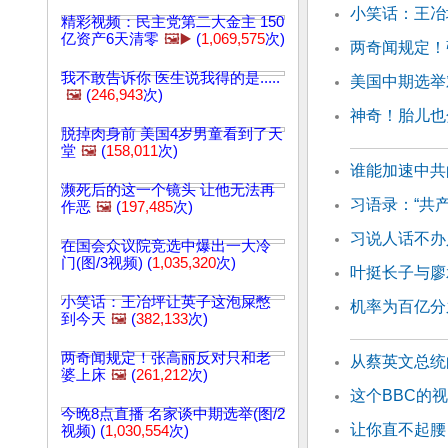
小笑话：王冶
精彩视频：民主党第二大金主 150
亿资产6天清零
🖼️▶️
(
1,069,575
次)
两奇闻规定！
我不敢告诉你 医生说我得的是.....
美国中期选举
🖼️
(
246,943
次)
神奇！胎儿也
脱掉肉身前 美国4岁男童看到了天
堂
🖼️
(
158,011
次)
谁能加速中共
濒死后的这一个镜头 让他无法再
习语录：“共
作恶
🖼️
(
197,485
次)
习说人话不办
在国会众议院竞选中爆出一大冷
门(图/3视频) (
1,035,320
次)
叶挺长子与廖
小笑话：王冶坪让英子这泡屎憋
机率为百亿分
到今天
🖼️
(
382,133
次)
两奇闻规定！张高丽反对只和老
从蔡英文总统
婆上床
🖼️
(
261,212
次)
这个BBC的
今晚8点直播 名家谈中期选举(图/2
让你直不起腰
视频) (
1,030,554
次)