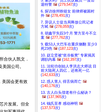
5. 重庆药厂员工抗议裁员 一度击
退特警
🖼️
(
279,547
次)
6. 探访徐州铁链女 前律师被困村
外
🖼️
(
278,491
次)
7. 异议人士促当局释放公民记者
方斌
🖼️
(
278,059
次)
8. 胡鑫宇失踪3个月 警方至今不立
案
🖼️
(
277,762
次)
9. 载53人大巴车在重庆侧翻 至少3
死23伤
🖼️
(
187,123
次)
10. 赵立坚被“坐冷板凳” 专家揭其
所合伙人凯文．
调职内幕
🖼️
(
162,397
次)
11. 法轮功创始人李洪志大师说 目
美国公司。

前大陆死人四亿，还将死一亿
(
142,633
次)
，美国会更有效
12. 惑人害人 得舌病而亡
🖼️
(
140,176
次)
13. 古人白头偕老有什么秘诀？
🖼️
(
137,965
次)
14. 钱氏至孝 感动神明
🖼️
芯片发展。但全
(
137,573
次)
比如军事现代