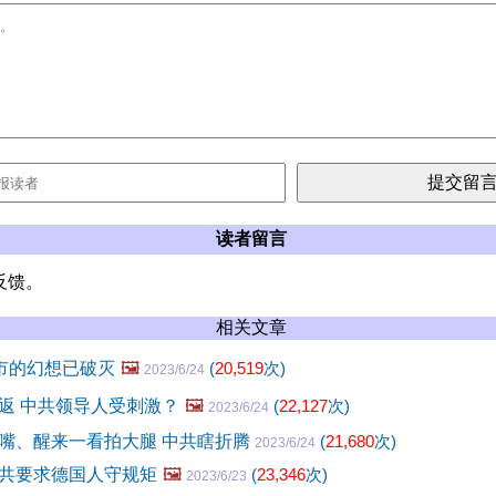
读者留言
反馈。
相关文章
楼市的幻想已破灭
🖼️
(
20,519
次)
2023/6/24
返 中共领导人受刺激？
🖼️
(
22,127
次)
2023/6/24
嘴、醒来一看拍大腿 中共瞎折腾
(
21,680
次)
2023/6/24
共要求德国人守规矩
🖼️
(
23,346
次)
2023/6/23