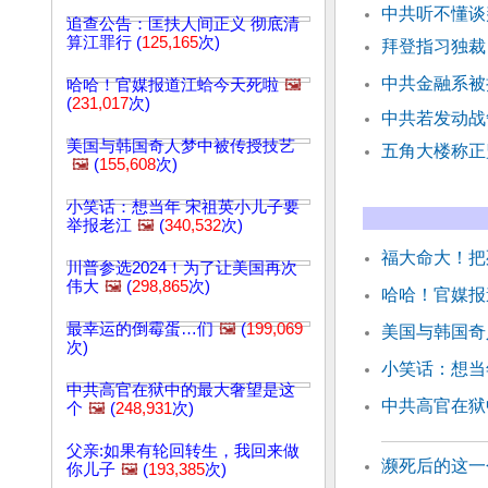
中共听不懂谈
追查公告：匡扶人间正义 彻底清
算江罪行 (
125,165
次)
拜登指习独裁
中共金融系被
哈哈！官媒报道江蛤今天死啦
🖼️
(
231,017
次)
中共若发动战
美国与韩国奇人梦中被传授技艺
五角大楼称正
🖼️
(
155,608
次)
小笑话：想当年 宋祖英小儿子要
举报老江
🖼️
(
340,532
次)
福大命大！把
川普参选2024！为了让美国再次
伟大
🖼️
(
298,865
次)
哈哈！官媒报
最幸运的倒霉蛋…们
🖼️
(
199,069
美国与韩国奇
次)
小笑话：想当
中共高官在狱中的最大奢望是这
中共高官在狱
个
🖼️
(
248,931
次)
父亲:如果有轮回转生，我回来做
濒死后的这一
你儿子
🖼️
(
193,385
次)