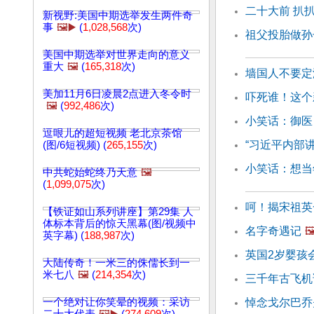
二十大前 扒
新视野:美国中期选举发生两件奇
事
🖼️▶️
(
1,028,568
次)
祖父投胎做孙
美国中期选举对世界走向的意义
重大
🖼️
(
165,318
次)
墙国人不要定
美加11月6日凌晨2点进入冬令时
吓死谁！这个
🖼️
(
992,486
次)
小笑话：御医
逗哏儿的超短视频 老北京茶馆
“习近平内部讲
(图/6短视频) (
265,155
次)
小笑话：想当
中共蛇始蛇终乃天意
🖼️
(
1,099,075
次)
呵！揭宋祖英
【铁证如山系列讲座】第29集 人
体标本背后的惊天黑幕(图/视频中
名字奇遇记
🖼
英字幕) (
188,987
次)
英国2岁婴孩
大陆传奇！一米三的侏儒长到一
米七八
🖼️
(
214,354
次)
三千年古飞机
一个绝对让你笑晕的视频：采访
悼念戈尔巴乔