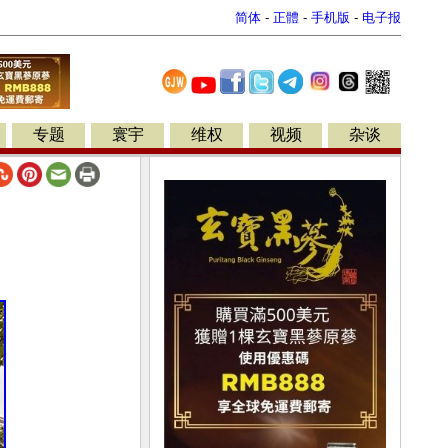
简体
-
正體
-
手机版
-
电子报
专题
寰宇
维权
视频
杂谈