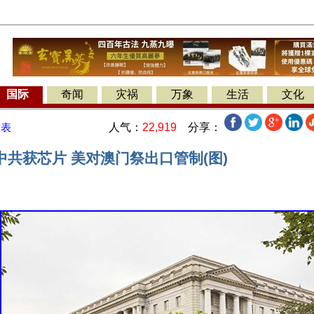
国际
奇闻
灾祸
万象
生活
文化
人气：
22,919
分享：
发表
共获芯片 美对澳门祭出口管制(图)