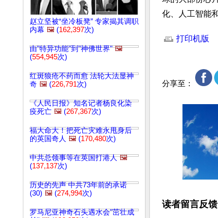
化、人工智能
赵立坚被“坐冷板凳” 专家揭其调职
文章网址: http://w
内幕
🖼️
(
162,397
次)
打印机版
由"特异功能"到"神佛世界"
🖼️
(
554,945
次)
红斑狼疮不药而愈 法轮大法显神
分享至：
奇
🖼️
(
226,791
次)
《人民日报》知名记者杨良化染
疫死亡
🖼️
(
267,367
次)
福大命大！把死亡灾难永甩身后
的英国奇人
🖼️
(
170,480
次)
中共总领事等在英国打港人
🖼️
(
137,137
次)
历史的先声 中共73年前的承诺
(30)
🖼️
(
274,994
次)
读者留言反馈
罗马尼亚神奇石头遇水会"茁壮成