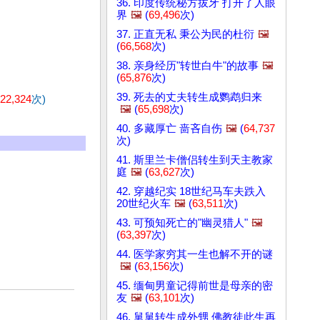
36. 印度传统秘方拔牙 打开了人眼
界
🖼️
(
69,496
次)
37. 正直无私 秉公为民的杜衍
🖼️
(
66,568
次)
38. 亲身经历"转世白牛"的故事
🖼️
(
65,876
次)
39. 死去的丈夫转生成鹦鹉归来
22,324
次)
🖼️
(
65,698
次)
40. 多藏厚亡 啬吝自伤
🖼️
(
64,737
次)
41. 斯里兰卡僧侣转生到天主教家
庭
🖼️
(
63,627
次)
42. 穿越纪实 18世纪马车夫跌入
20世纪火车
🖼️
(
63,511
次)
43. 可预知死亡的"幽灵猎人"
🖼️
(
63,397
次)
44. 医学家穷其一生也解不开的谜
🖼️
(
63,156
次)
45. 缅甸男童记得前世是母亲的密
友
🖼️
(
63,101
次)
46. 舅舅转生成外甥 佛教徒此生再