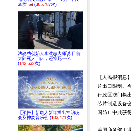
38岁
🖼️
(
305,787
次)
法轮功创始人李洪志大师说 目前
大陆死人四亿，还将死一亿
(
142,633
次)
【人民报消息】
片出口限制。今
行政区澳门祭
芯片制造设备
国防止中共获得
【预告】新唐人新年播出神韵晚
会及神韵音乐会 (
103,471
次)
美国商务部工业