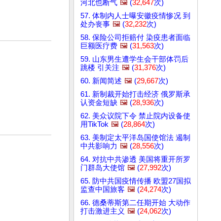
河北也断气
🖼️
(
32,647
次)
57. 体制内人士曝安徽疫情惨况 到
处办丧事
🖼️
(
32,232
次)
58. 保险公司拒赔付 染疫患者面临
巨额医疗费
🖼️
(
31,563
次)
59. 山东男生遭学生会干部体罚后
跳楼 引关注
🖼️
(
31,376
次)
60. 新闻简述
🖼️
(
29,667
次)
61. 新制裁开始打击经济 俄罗斯承
认资金短缺
🖼️
(
28,936
次)
62. 美众议院下令 禁止院内设备使
用TikTok
🖼️
(
28,864
次)
63. 美制定太平洋岛国使馆法 遏制
中共影响力
🖼️
(
28,556
次)
64. 对抗中共渗透 美国将重开所罗
门群岛大使馆
🖼️
(
27,992
次)
65. 防中共国疫情传播 欧盟27国拟
监查中国旅客
🖼️
(
24,274
次)
66. 德桑蒂斯第二任期开始 大动作
打击激进主义
🖼️
(
24,062
次)