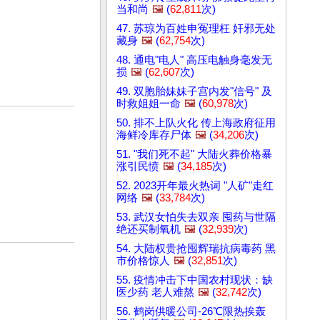
当和尚
🖼️
(
62,811
次)
47. 苏琼为百姓申冤理枉 奸邪无处
藏身
🖼️
(
62,754
次)
48. 通电"电人" 高压电触身毫发无
损
🖼️
(
62,607
次)
49. 双胞胎妹妹子宫内发"信号" 及
时救姐姐一命
🖼️
(
60,978
次)
50. 排不上队火化 传上海政府征用
海鲜冷库存尸体
🖼️
(
34,206
次)
51. "我们死不起" 大陆火葬价格暴
涨引民愤
🖼️
(
34,185
次)
52. 2023开年最火热词 "人矿"走红
网络
🖼️
(
33,784
次)
53. 武汉女怕失去双亲 囤药与世隔
绝还买制氧机
🖼️
(
32,939
次)
54. 大陆权贵抢囤辉瑞抗病毒药 黑
市价格惊人
🖼️
(
32,851
次)
55. 疫情冲击下中国农村现状：缺
医少药 老人难熬
🖼️
(
32,742
次)
56. 鹤岗供暖公司-26℃限热挨轰