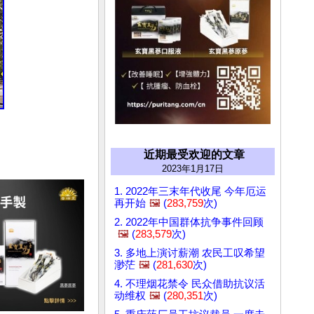
近期最受欢迎的文章
2023年1月17日
1. 2022年三末年代收尾 今年厄运
再开始
🖼️
(
283,759
次)
2. 2022年中国群体抗争事件回顾
🖼️
(
283,579
次)
3. 多地上演讨薪潮 农民工叹希望
渺茫
🖼️
(
281,630
次)
4. 不理烟花禁令 民众借助抗议活
动维权
🖼️
(
280,351
次)