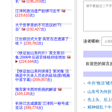
长"
🖼️
(
196,259
次)
江泽民政治遗产欲绑习近平
🖼️
(
219,610
次)
大千世界里的不可思议的"巧
合"
🖼️
(
192,427
次)
江出殡仪式大变 高官百态透露了
读者暱称:
啥？ (
239,782
次)
《铁证如山系列片》英文第10
集:2006年后器官移植持续增加
🖼️
▶️
(
224,544
次)
欢迎您的留言
【铁证如山系列讲座】第30集 活
摘是中共杀人历史的延续(图/视频
中英字幕) (
209,057
次)
中共“救活”
预言家卡西对疾病的解读
🖼️
山东号为何折
(
169,135
次)
先上头、后上
长孙江志成露面 江泽民一称号成
精神错乱？中
笑话 (
399,774
次)