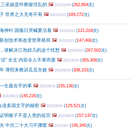
扒三呆婊是咋教唆淫乱的
🖼️
(
282,864
次)
2022/10/9
子 世界之大无奇不有
🖼️
(
189,272
次)
2022/10/3
海神针 国殇日哭喊要活着
🖼️
(
121,018
次)
2022/10/2
新创技术将改变世界格局
🖼️
(
147,466
次)
2022/10/1
，请解决江泡妞儿的这个忧愁
🖼️
(
267,502
次)
2022/9/26
话” 全文 内容令人不寒而栗
🖼️
(
355,308
次)
2022/9/24
年 薄熙来教训瓜瓜失败
🖼️
(
308,103
次)
2022/9/20
一生最在乎的事
🖼️
(
235,136
次)
2022/9/19
️
(
145,226
次)
2022/9/18
会读多国文字的秘密
🖼️
(
129,521
次)
2022/9/16
证明猴子不是人类的祖宗
🖼️
(
157,137
次)
2022/9/10
夫 中共二十大习不挪窝
🖼️
(
195,345
次)
2022/9/7