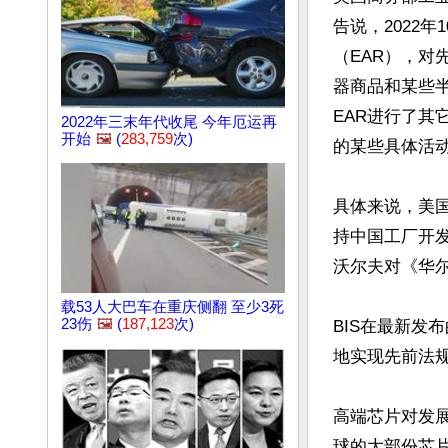
告说，2022年
（EAR），对
器商品和某些
EAR进行了其它修
2022年三末年代收尾 今年厄运再
开始
🖼️
(
283,759
次)
的某些具体活动
具体来说，美国
持中国工厂开
沃尔夫对《华尔
载53人大巴车在重庆侧翻 至少3死
23伤
🖼️
(
187,123
次)
BIS在最新发
地实现先前法规
高端芯片对发
球的大部份芯