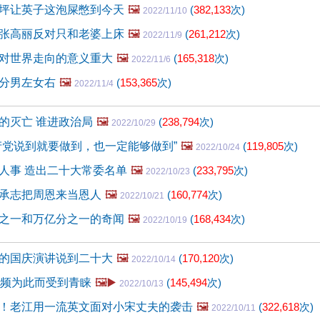
坪让英子这泡屎憋到今天
🖼️
(
382,133
次)
2022/11/10
张高丽反对只和老婆上床
🖼️
(
261,212
次)
2022/11/9
对世界走向的意义重大
🖼️
(
165,318
次)
2022/11/6
分男左女右
🖼️
(
153,365
次)
2022/11/4
的灭亡 谁进政治局
🖼️
(
238,794
次)
2022/10/29
产党说到就要做到，也一定能够做到”
🖼️
(
119,805
次)
2022/10/24
人事 造出二十大常委名单
🖼️
(
233,795
次)
2022/10/23
承志把周恩来当恩人
🖼️
(
160,774
次)
2022/10/21
之一和万亿分之一的奇闻
🖼️
(
168,434
次)
2022/10/19
的国庆演讲说到二十大
🖼️
(
170,120
次)
2022/10/14
视频为此而受到青睐
🖼️▶️
(
145,494
次)
2022/10/13
！老江用一流英文面对小宋丈夫的袭击
🖼️
(
322,618
次)
2022/10/11