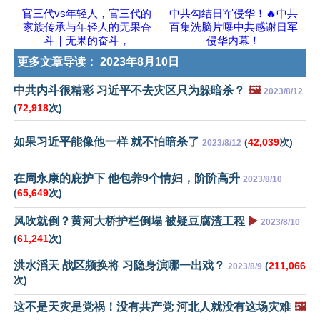
官三代vs年轻人，官三代的
中共勾结日军侵华！🔥中共
家族传承与年轻人的无果奋
百集洗脑片曝中共感谢日军
斗｜无果的奋斗，
侵华内幕！
更多文章导读：
2023年8月10日
中共内斗很精彩 习近平不去灾区只为躲暗杀？
🖼️
2023/8/12
(
72,918
次)
如果习近平能像他一样 就不怕暗杀了
(
42,039
次)
2023/8/12
在周永康的庇护下 他包养9个情妇，阶阶高升
2023/8/10
(
65,649
次)
风吹就倒？黄河大桥护栏倒塌 被疑豆腐渣工程
▶️
2023/8/10
(
61,241
次)
洪水滔天 战区频换将 习隐身演哪一出戏？
(
211,066
2023/8/9
次)
这不是天灾是党祸！没有共产党 河北人就没有这场灾难
🖼️