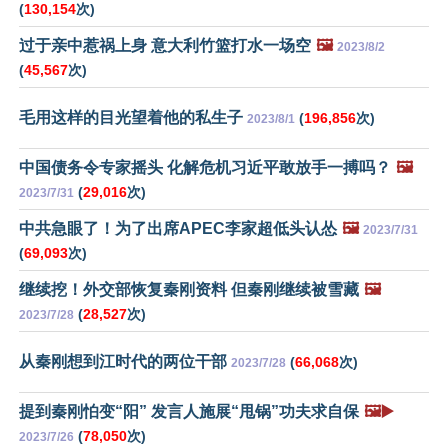
(
130,154
次)
过于亲中惹祸上身 意大利竹篮打水一场空
🖼️
2023/8/2
(
45,567
次)
毛用这样的目光望着他的私生子
(
196,856
次)
2023/8/1
中国债务令专家摇头 化解危机习近平敢放手一搏吗？
🖼️
(
29,016
次)
2023/7/31
中共急眼了！为了出席APEC李家超低头认怂
🖼️
2023/7/31
(
69,093
次)
继续挖！外交部恢复秦刚资料 但秦刚继续被雪藏
🖼️
(
28,527
次)
2023/7/28
从秦刚想到江时代的两位干部
(
66,068
次)
2023/7/28
提到秦刚怕变“阳” 发言人施展“甩锅”功夫求自保
🖼️▶️
(
78,050
次)
2023/7/26