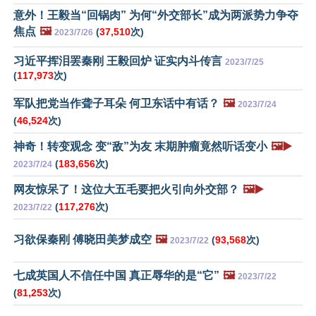
意外！王毅当“回锅肉” 为何“外交部长”成为两派势力争夺
焦点
🖼️
(
37,510
次)
2023/7/26
习近平挥泪罢秦刚 王毅回炉 证实内斗传言
2023/7/25
(
117,973
次)
军队把党当作聋子耳朵 何卫东话中有话？
🖼️
2023/7/24
(
46,524
次)
神奇！转变观念 变“敌”为友 末期肿瘤竟然听话变小
🖼️▶️
(
183,656
次)
2023/7/24
网友惊呆了！这位大五毛要把火引向外交部？
🖼️▶️
(
117,276
次)
2023/7/22
习欲保秦刚 傅晓田美梦成空
🖼️
(
93,568
次)
2023/7/22
七成英国人不信任中国 真正辱华的是“它”
🖼️
2023/7/22
(
81,253
次)