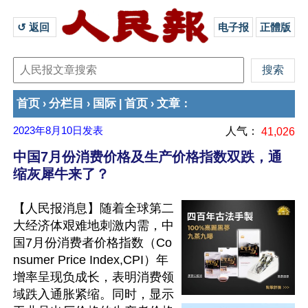
↺ 返回 
电子报
正體版
首页
分栏目
国际
首页
文章
›
›
|
›
：
2023年8月10日
发表
人气：
41,026
中国7月份消费价格及生产价格指数双跌，通
缩灰犀牛来了？
【人民报消息】随着全球第二
大经济体艰难地刺激内需，中
国7月份消费者价格指数（Co
nsumer Price Index,CPI）年
增率呈现负成长，表明消费领
域跌入通胀紧缩。同时，显示