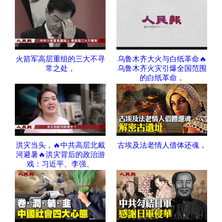
火箭军高层重组的三大不寻
乌鲁木齐大火与白纸革命🔥
常之处，
乌鲁木齐火灾引爆全国范围
的白纸革命，
洪灾当头，🔥中共高层北戴
古埃及法老情人借体还魂，
河避暑🔥洪灾背后的政治游
戏：习近平、李强、