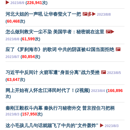
▶️
(
226,941
次)
2023/8/9
河北大姐的一声吼 让华春莹火了一把
🖼️多▶️
2023/8/8
(
60,468
次)
怎么做到救灾一尘不染 美国学者：秘密就在这里
🖼️▶️
(
61,599
次)
2023/8/8
应了《罗刹海市》的歌词 中共的阴谋被42国当面拒绝
🖼️
(
80,854
次)
2023/8/7
习近平中反间计 火箭军遭“身首分离”战力受挫
🖼️
2023/8/5
(
63,647
次)
网上开始有人怀念江泽民时代了！(2视频)
(
166,896
2023/8/4
次)
秦刚王毅权斗内幕 秦执行习秘密外交 普京捏住习把柄
(
157,950
次)
2023/8/3
这小毛孩儿几句话就踹飞了中共的“文件轰炸”
▶️
2023/8/3