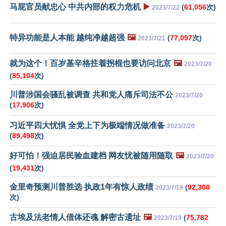
马屁官员献忠心 中共内部的权力危机
▶️
(
61,056
次)
2023/7/22
特异功能是人本能 越纯净越超强
🖼️
(
77,097
次)
2023/7/21
就为这个！百岁基辛格拄着拐棍也要访问北京
🖼️
2023/7/20
(
85,104
次)
川普涉国会骚乱被调查 共和党人痛斥司法不公
2023/7/20
(
17,906
次)
习近平四大忧惧 全党上下为极端情况做准备
2023/7/20
(
89,498
次)
好可怕！强迫居民验血建档 网友忧被随用随取
🖼️
2023/7/20
(
19,431
次)
金里奇预测川普胜选 执政1年有惊人政绩
(
92,308
2023/7/19
次)
古埃及法老情人借体还魂 解密古遗址
🖼️
(
75,782
2023/7/19