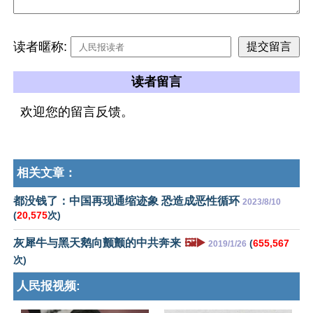
读者暱称:
读者留言
欢迎您的留言反馈。
相关文章：
都没钱了：中国再现通缩迹象 恐造成恶性循环
2023/8/10
(
20,575
次)
灰犀牛与黑天鹅向颤颤的中共奔来
🖼️▶️
(
655,567
2019/1/26
次)
人民报视频: