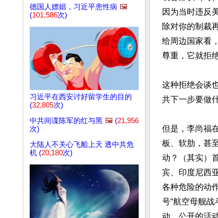
德国人嫖娼，习近平患性病
🖼️
因为当时违反
(
101,586
次)
除对你的制裁
给周边国家看
尊重，它就拒绝
这种拒绝会谈
习近平在西安讨好留学生的目的
共下一步要做
(
32,805
次)
中共间谍陈军的红与黑
🖼️
(
21,956
但是，李尚福
次)
板、软肋，甚
大陆人不关心飞船上天 透中共危
机 (
20,180
次)
动？（其实）
宾、印度尼西
各种危险的动
号”航空母舰
动、公开的活