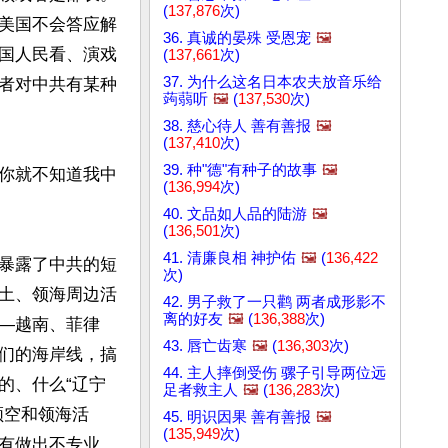
(
137,876
次)
美国不会答应解
36. 真诚的晏殊 受恩宠
🖼️
国人民看、演戏
(
137,661
次)
37. 为什么这名日本农夫放音乐给
者对中共有某种
蒟蒻听
🖼️
(
137,530
次)
38. 慈心待人 善有善报
🖼️
(
137,410
次)
39. 种"德"有种子的故事
🖼️
你就不知道我中
(
136,994
次)
40. 文品如人品的陆游
🖼️
(
136,501
次)
41. 清廉良相 神护佑
🖼️
(
136,422
暴露了中共的短
次)
土、领海周边活
42. 男子救了一只鹳 两者成形影不
离的好友
🖼️
(
136,388
次)
—越南、菲律
43. 唇亡齿寒
🖼️
(
136,303
次)
们的海岸线，搞
44. 主人摔倒受伤 骡子引导两位远
的、什么“辽宁
足者救主人
🖼️
(
136,283
次)
领空和领海活
45. 明识因果 善有善报
🖼️
(
135,949
次)
有做出不专业