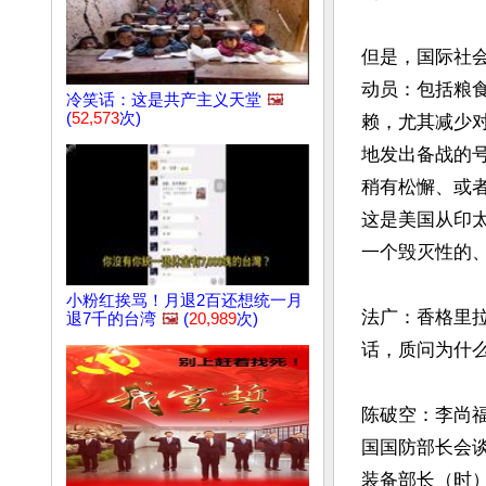
但是，国际社
动员：包括粮
冷笑话：这是共产主义天堂
🖼️
(
52,573
次)
赖，尤其减少
地发出备战的
稍有松懈、或
这是美国从印
一个毁灭性的、
小粉红挨骂！月退2百还想统一月
法广：香格里
退7千的台湾
🖼️
(
20,989
次)
话，质问为什
陈破空：李尚
国国防部长会
装备部长（时