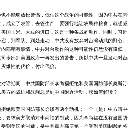
会也不能够放松警惕，低估这个战争的可能性。因为中共在内
食，成立了农管，去管生产，要强行地让农民种粮食，就想减
对美国玉米、大豆的进口，这是一种备战的动作。同时，习近
号召，到军队、到处走动，中共没有放弃对台湾动武的野心。
者内部稍有事情，中共对台动作的这种可能性仍然没有降低，
太司令部到美国政府一再发出的警告，所以中共一旦发动对台
灾难性的代价，付出代价。

拉对话期间，中共国防部长李尚福拒绝和美国国防部长奥斯汀
么美方的战机和战舰总是到中国附近活动，您如何解读？

福拒绝跟美国国防部长会谈有两个动机：一个（是）中方暗中
谈，要求美方取消对李尚福的制裁，因为李尚福在没有当国防
）受到美国的制裁，是中共军方高层第一个受到美国制裁的将