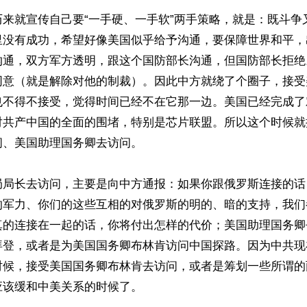
历来就宣传自己要“一手硬、一手软”两手策略，就是：既斗争
里没有成功，希望好像美国似乎给予沟通，要保障世界和平，
沟通，双方军方透明，跟这个国防部长沟通，但国防部长拒绝
同意（就是解除对他的制裁）。因此中方就绕了个圈子，接受
也不得不接受，觉得时间已经不在它那一边。美国已经完成了
对共产中国的全面的围堵，特别是芯片联盟。所以这个时候就
、美国助理国务卿去访问。

局局长去访问，主要是向中方通报：如果你跟俄罗斯连接的话
的军力、你们的这些互相的对俄罗斯的明的、暗的支持，我们
真的连接在一起的话，你将付出怎样的代价；美国助理国务卿
拜登，或者是为美国国务卿布林肯访问中国探路。因为中共现
时候，接受美国国务卿布林肯去访问，或者是筹划一些所谓的
该缓和中美关系的时候了。
