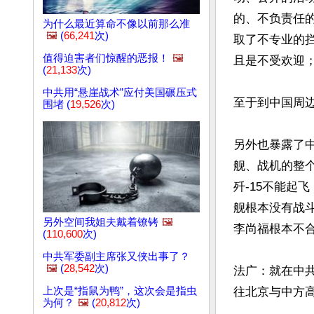
的、不负责任
为什么最近算命不像以前那么准
🖼️
(
66,241
次)
取了不专业的
值得迫害者们惊醒的恶报！
🖼️
且是不受欢迎
(
21,133
次)
中共用“悬崖战术”应付美国碾压式
至于到中国周
围堵 (
19,526
次)
另外也暴露了
舰、战机的整个
歼-15不能起
舰根本没有战
另外空间我姐夫戴着镣铐
🖼️
李尚福根本不合
(
110,600
次)
中共军委副主席张又侠出事了？
🖼️
(
28,542
次)
法广：就在中
上次是“指鼠为鸭”，这次会是指虫
往北京与中方高
为何？
🖼️
(
20,812
次)