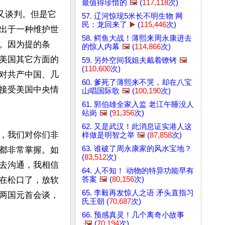
最值得珍惜的
🖼️
(
117,118
次)
又谈判。但是它
57. 辽河惊现5米长不明生物 网
民：龙回来了
▶️
(
115,446
次)
出于一种维护世
58. 鳄鱼大战！薄熙来周永康进去
。因为提的条
的惊人内幕
🖼️
(
114,866
次)
美国其它方面的
59. 另外空间我姐夫戴着镣铐
🖼️
(
110,600
次)
对共产中国、几
60. 爹死了薄熙来不哭，却在八宝
接受美国中央情
山唱国际歌
🖼️
(
100,190
次)
61. 郭伯雄全家入监 老江午睡没人
站岗
🖼️
(
91,356
次)
62. 又是武汉！此消息证实港人这
，我们对你们非
样做是明智之举
🖼️
(
87,858
次)
63. 谁破了周永康家的风水宝地？
都非常掌握。如
(
83,512
次)
去沟通，我相信
64. 人不知！ 动物的特异功能早有
答案
🖼️
(
80,156
次)
在松口了，放软
65. 李毅再发惊人之语 矛头直指习
两国元首会谈，
氏王朝 (
70,687
次)
66. 预感真灵！几个离奇小故事
🖼️
(
70,194
次)