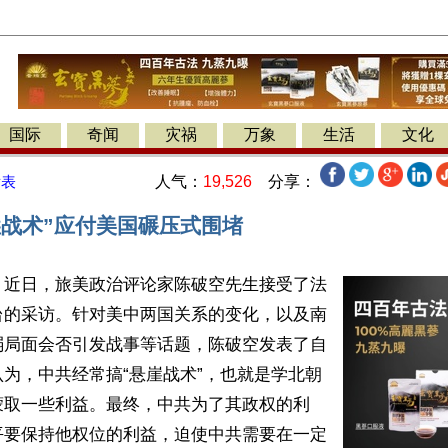
国际
奇闻
灾祸
万象
生活
文化
人气：
19,526
分享：
发表
崖战术”应付美国碾压式围堵
】近日，旅美政治评论家陈破空先生接受了法
台的采访。针对美中两国关系的变化，以及南
弱局面会否引发战事等话题，陈破空发表了自
为，中共经常搞“悬崖战术”，也就是学北朝
蒙取一些利益。最终，中共为了其政权的利
平要保持他权位的利益，迫使中共需要在一定