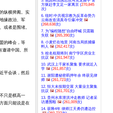
5. 就因和法国总统马克龙握手 警
方驱赶李文足一家离京 (
270,845
次)
的纵横捭阖。实
6. 纽时:中共视宗教为反革命势力
地缘政治、军
云南改造清真寺引爆冲突
🖼️
(
268,638
次)
、或者是围堵。

7. 为"编程随想"自由呼喊 贝震颖
失联
🖼️
(
265,390
次)
8. 小麦烂在地里 河南当局抓捕爆
盟的峰会，等
料人
🖼️
(
262,417
次)
有邀请中国。所
9. 校名租期将到 南宁学区房业主
抗议
🖼️
(
261,947
次)
10. 武汉上千家长聚集 要求就近入
学
🖼️
(
261,857
次)
近平会谈，然后
11. 谢阳遭秘密羁押年余 终获见律
师
🖼️
(
261,723
次)
12. 恒大未按期交屋 大量业主聚集
抗议
🖼️
(
261,701
次)
不只是棋高一
13. 贵州水库泄洪冲走教师 记者采
访遭围殴
🖼️
(
261,009
次)
方面只能说是在
14. 获释4年 律师江天勇仍遭边控
🖼️
(
260,732
次)