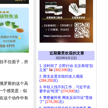
近期最受欢迎的文章
2023年6月12日
挂不住面子，所
1. 没时间了 立即行动 北京再现“彭
立发”
🖼️
(
302,590
次)
2. 两支反普京组织攻入俄国
(
284,250
次)
俄罗斯的这个高
3. 年轻人找不到工作，习近平说
一个感觉是：似
要学会“吃苦” (
274,500
次)
4. 警察被炸死 网友反应印证“雪崩
在这个动作中有
了” (
274,281
次)