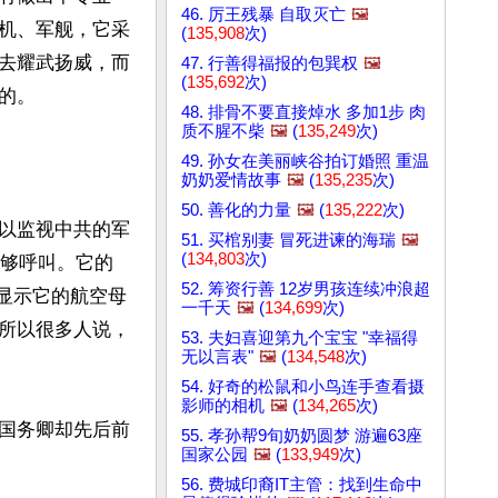
46. 厉王残暴 自取灭亡
🖼️
机、军舰，它采
(
135,908
次)
去耀武扬威，而
47. 行善得福报的包巽权
🖼️
(
135,692
次)
。

48. 排骨不要直接焯水 多加1步 肉
质不腥不柴
🖼️
(
135,249
次)
49. 孙女在美丽峡谷拍订婚照 重温
奶奶爱情故事
🖼️
(
135,235
次)
50. 善化的力量
🖼️
(
135,222
次)
以监视中共的军
51. 买棺别妻 冒死进谏的海瑞
🖼️
(
134,803
次)
能够呼叫。它的
52. 筹资行善 12岁男孩连续冲浪超
就显示它的航空母
一千天
🖼️
(
134,699
次)
所以很多人说，
53. 夫妇喜迎第九个宝宝 "幸福得
无以言表"
🖼️
(
134,548
次)
54. 好奇的松鼠和小鸟连手查看摄
影师的相机
🖼️
(
134,265
次)
国务卿却先后前
55. 孝孙帮9旬奶奶圆梦 游遍63座
国家公园
🖼️
(
133,949
次)
56. 费城印裔IT主管：找到生命中