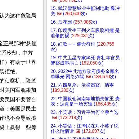
15. 武汉智慧城业主抵制地勘 爆冲
突
🖼️
(
260,600
次)
认为这种危险局
16. 后花园 (
257,086
次)
17. 印度发生三列火车蹊跷相撞 是
谁肇的祸 (
229,031
次)
金正恩那种“悬崖
18. 红歌－－催命符也 (
220,755
次)
关系冷却，中方
19. 中共卫星专家猝死 青壮年官员
样）有助于世界
警察成串病亡 (
192,050
次)
拒绝。

20. 2022中共地方政府债务余额名
单曝光 网络炸锅
🖼️
(
189,670
次)
的侦察机，险些
21. 六四屠杀、活摘器官、清零
时美国军舰跟加
(
189,339
次)
22. 中国粮仓河南等地损失惨重 麦
要美国不要管台
农：这真是一场灾难 (
186,435
次)
道：美国是民主
23. 小笑话：习近平为何全票当选
🖼️
(
173,219
次)
作也不会导致擦
24. 小笑话：江泽民在对小英子说
桌上赢得一些筹
什么悄悄话
🖼️
(
172,697
次)