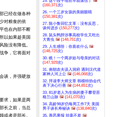
25. 这个段子现在早就落伍了
🖼️
(
160,371
次)
26. 一个三岁女孩的美丽眼睛
部已经在做各种
(
150,381
次)
少对粮食的依
27. 陈小鲁回忆文革：没有反思，
谈何进步 (
150,277
次)
平也在内部不断
28. 鼠头鸭脖涉事高校学生又吃出
所以如果趁美国
大青虫
🖼️
(
148,751
次)
风险没有降低。
29. 人生感悟：你喜欢什么
🖼️
(
148,725
次)
战争，它将面对
30. 瞧！一个两岁娃与母亲的对话
(
147,929
次)
31. 南朝农夫误入洞府 遇到汉代道
家神人河上公
🖼️
(
146,068
次)
会谈，并强硬放
32. 拜读李大师文章 韩模特协会代
表下决心行善
🖼️
(
144,851
次)
33. 81岁老人为生病的妻子攀登苏
格兰山脉
🖼️
(
141,070
次)
要求，如果是两
34. 高龄98岁仍每周工作7天 美国
部长之前，当总
男子谈长寿秘诀
🖼️
(
138,840
次)
领或者是部长。
35. 善恶果报 丝毫不差
🖼️