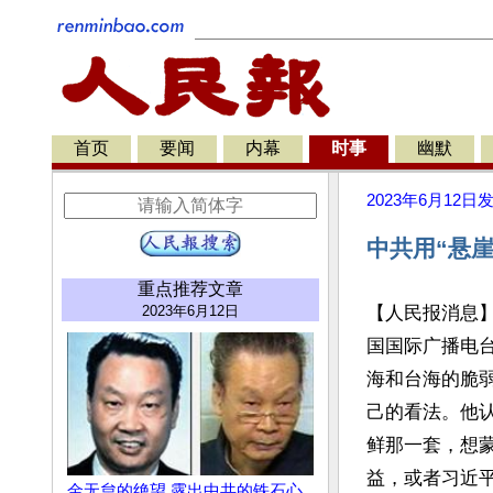
首页
要闻
内幕
时事
幽默
2023年6月12日
中共用“悬
重点推荐文章
2023年6月12日
【人民报消息
国国际广播电
海和台海的脆
己的看法。他认
鲜那一套，想
益，或者习近
金无怠的绝望 露出中共的铁石心