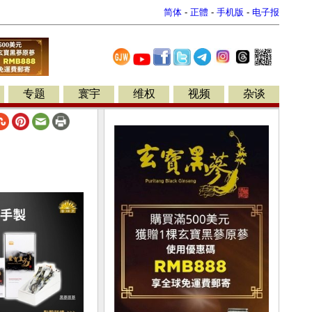
简体
-
正體
-
手机版
-
电子报
专题
寰宇
维权
视频
杂谈