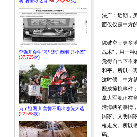
润"居全球之首
🖼️
(
23,892
次)
法广：近期，
面仅仅是中方的
陈破空：更多地
战术”，用一
李强开会学“习思想” 秦刚“开小差”
(
37,725
次)
觉得自己下不
和平。所以一
这时候，中方
酿成撞机事件
拿大军舰正在
湾海峡的事情
为了祖国 川普誓不退出总统大选
(
22,588
次)
国家、文明国
枪走火。所以
码。
