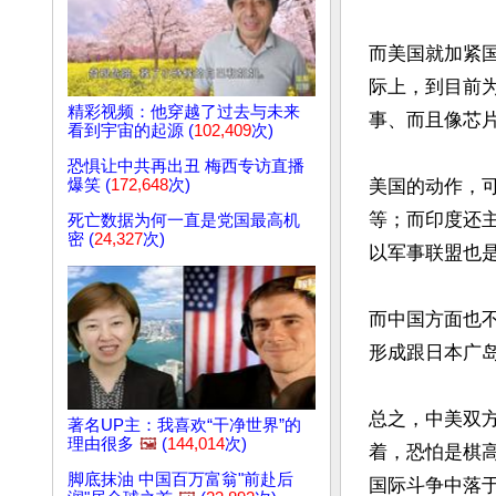
而美国就加紧
际上，到目前
精彩视频：他穿越了过去与未来
事、而且像芯
看到宇宙的起源 (
102,409
次)
恐惧让中共再出丑 梅西专访直播
爆笑 (
172,648
次)
美国的动作，
等；而印度还主
死亡数据为何一直是党国最高机
密 (
24,327
次)
以军事联盟也是
而中国方面也
形成跟日本广
总之，中美双
著名UP主：我喜欢“干净世界”的
理由很多
🖼️
(
144,014
次)
着，恐怕是棋
脚底抹油 中国百万富翁"前赴后
国际斗争中落于