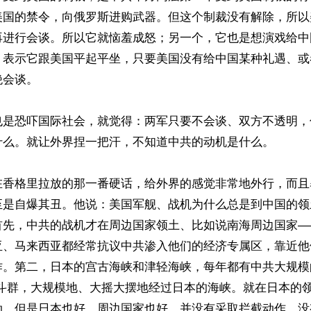
美国的禁令，向俄罗斯进购武器。但这个制裁没有解除，所以
再进行会谈。所以它就恼羞成怒；另一个，它也是想演戏给中
，表示它跟美国平起平坐，只要美国没有给中国某种礼遇、或
会谈。

也是恐吓国际社会，就觉得：两军只要不会谈、双方不透明，
什么。就让外界捏一把汗，不知道中共的动机是什么。

在香格里拉放的那一番硬话，给外界的感觉非常地外行，而且
至是自爆其丑。他说：美国军舰、战机为什么总是到中国的领
首先，中共的战机才在周边国家领土、比如说南海周边国家—
亚、马来西亚都经常抗议中共渗入他们的经济专属区，靠近他
作。第二，日本的宫古海峡和津轻海峡，每年都有中共大规模
战斗群，大规模地、大摇大摆地经过日本的海峡。就在日本的
动。但是日本也好、周边国家也好，并没有采取拦截动作，没