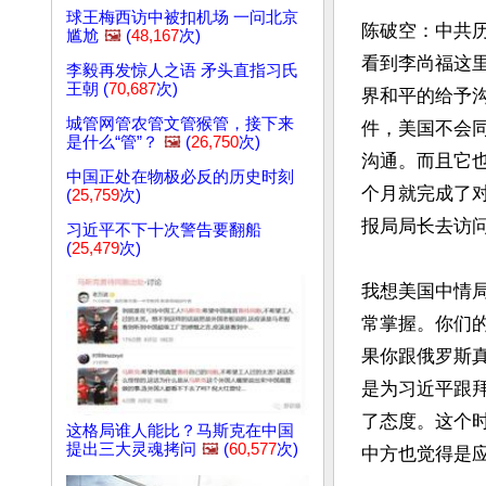
球王梅西访中被扣机场 一问北京
陈破空：中共
尴尬
🖼️
(
48,167
次)
看到李尚福这
李毅再发惊人之语 矛头直指习氏
王朝 (
70,687
次)
界和平的给予
城管网管农管文管猴管，接下来
件，美国不会
是什么“管”？
🖼️
(
26,750
次)
沟通。而且它
中国正处在物极必反的历史时刻
个月就完成了
(
25,759
次)
报局局长去访问
习近平不下十次警告要翻船
(
25,479
次)
我想美国中情
常掌握。你们
果你跟俄罗斯
是为习近平跟
了态度。这个
这格局谁人能比？马斯克在中国
提出三大灵魂拷问
🖼️
(
60,577
次)
中方也觉得是应