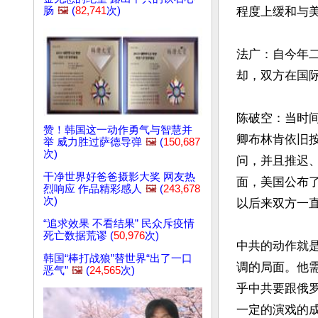
肠
🖼️
(
82,741
次)
程度上缓和与美
法广：自今年
却，双方在国际
陈破空：当时
赞！韩国这一动作勇气与智慧并
卿布林肯依旧
举 威力胜过萨德导弹
🖼️
(
150,687
次)
问，并且推迟
干净世界好爸爸摄影大奖 网友热
面，美国公布
烈响应 作品精彩感人
🖼️
(
243,678
次)
以后来双方一直
“追求效果 不看结果” 民众斥疫情
死亡数据荒谬 (
50,976
次)
中共的动作就
韩国“棒打战狼”替世界“出了一口
调的局面。他
恶气”
🖼️
(
24,565
次)
乎中共要跟俄
一定的演戏的成