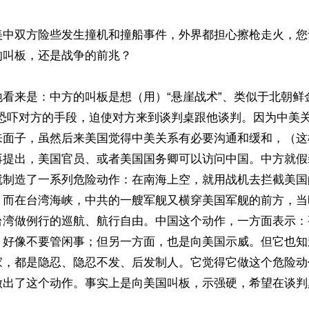
美中双方险些发生撞机和撞船事件，外界都担心擦枪走火，您
叫板，还是战争的前兆？

看来是：中方的叫板是想（用）“悬崖战术”、类似于北朝鲜
种恐吓对方的手段，迫使对方来到谈判桌跟他谈判。因为中美
来面子，虽然后来美国觉得中美关系有必要沟通和缓和，（这
再提出，美国官员、或者美国国务卿可以访问中国。中方就假装
就制造了一系列危险动作：在南海上空，就用战机去拦截美国
；而在台湾海峡，中共的一艘军舰又横穿美国军舰的前方，当
台湾做例行的巡航、航行自由。中国这个动作，一方面表示：
，好像不要管闲事；但另一方面，也是向美国示威。但它也知
家，都是隐忍、隐忍不发、后发制人。它觉得它做这个危险动
做出了这个动作。事实上是向美国叫板，示强硬，希望在谈判